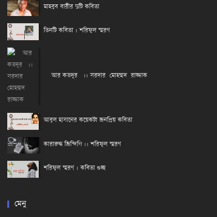
মাহবুব বারীর দুটি কবিতা
তিনটি কবিতা । শরিফুল স্মরণ
আর কতদূর ।। সরদার মোহম্মদ রাজ্জাক
আবুল হাসানের কয়েকটা জনপ্রিয় কবিতা
কারারুদ্ধ জিন্দিগি ।। শরিফুল স্মরণ
শরিফুল স্মরণ । কবিতা গুচ্ছ
মেনু