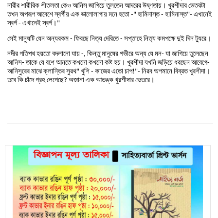
নারীর
শারীরিক
শীতলতা
কেও
আনিস
জাগিয়ে
তুলতেন
আদরের
উষ্ণতায়
।
খুরশীদার
ভেতরটা
তখন
অপরূপ
আবেশে
স্বর্গীয়
এক
ভালোলাগায়
মনে
হতো
হামিনাস্ত
হামিনাস্ত
এখানেই
-"
-
"-
স্বর্গ
এখানেই
স্বর্গ
।
-
"
সেই
মানুষটি
যেন
অন্যরকম
ফিরছে
নিত্য
দেরিতে
সপ্তাহে
নিত্য
কমপক্ষে
দুই
দিন
ট্যুরে
।
-
-
নদীর
গতিপথ
হয়তো
বদলানো
যায়
কিন্তু
মানুষের
গভীরে
অন্য
যে
মন
যা
জাগিয়ে
তুলেছেন
-,
-
আনিস
তাকে
যে
বশে
আনতে
কখনো
কখনো
কষ্ট
হয়
।
খুরশীদা
যখনি
জড়িয়ে
ধরছেন
আবেগে
-
-
আনিসুরের
মাঝে
ক্লান্তির
সুরথ
খুশি
কাজের
এতো
চাপ
নিরব
অপমানে
বিব্রত
খুরশীদা
।
"
-
!"-
তবে
কি
চাঁদে
গ্রহ
লেগেছে
অজানা
এক
আতঙ্ক
খুরশীদার
ভেতরে
।
?