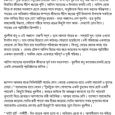
-
বিবাহিত
জীবনের
পঁচিশ
বছরের
পূর্তি
।
আনিস
সাহেবের
ও
উৎসাহে
কমতি
নেই
।
অফিস
থেকে
ফিরে
বা
কাজের
অবকাশে
ছেলে
মেয়ের
সাথে
বসছেন
অনুষ্ঠানকে
ঘিরে
নানা
ধরনের
পরিকল্পনা
।
,
শহরের
এক
অভিজাত
পরিবারের
দাম্পত্য
জীবনের
পঁচিশ
বছরের
পূর্তি
উদযাপন
উপলক্ষে
সবাইকে
তাক
লাগিয়ে
দিতে
হবে
তো
আনিসুর
রহমান
মধ্য
পঞ্চাশেও
বেশ
সুদর্শন
ছয়
ফুটের
?
-
-
কাছাকাছি
উচ্চতা
পেটানো
শরীরে
লালচে
রঙের
কিছুটা
লাল
আভা
দেখলেই
চোখ
টানে
।
,
-
শহরের
এক
প্রতিষ্ঠিত
শিল্পপতি
।
খুরশীদা
বানু
ও
এই
পঞ্চাশে
তরুণী
সদৃশ
।
দুধে
আলতা
গায়ের
রং
লম্বাটে
মুখ
ত্বক
এখনো
-
-
-
টানটান
মসৃণ
।
তবে
তাদের
বিয়েতে
বেশ
কাঠখড়
পোড়াতে
হয়েছিলো
।
ধনী
পরিবারের
একমাত্র
মেয়েকে
কে
বিয়ে
দিতে
চায়
মধ্যবিত্ত
পরিবারের
পাত্রকে
।
কিন্তু
মেয়ের
জেদের
কাছে
হার
মানতে
হয়েছে
।
মেধায়
চৌকশ
আনিস
বিয়ের
পরে
বছর
কয়েকের
সংগ্রামে
শহরের
প্রতিষ্ঠিত
একজন
ব্যবসায়ী
।
সবদিক
থেকে
একেবারে
পরিপূর্ণ
ও
সুখী
পরিবার
।
আনিস
সাহেবের
ব্যবসায়িক
জীবনের
সূর্য
যখন
মধ্যগগনে
খুরশীদা
বানু
কলেজের
চাকরি
ছেড়ে
-
একটা
বেসরকারি
প্রতিষ্ঠানের
মালিক
।
জম্পেশ
আড্ডার
মাঝে
সিকিউরিটি
গার্ডের
ফোন
।
কারো
একজনের
হাতে
একটা
প্যাকেট
ও
ফুলের
তোড়া
।
ম্যাডামের
হাতে
দেবেন
।
টুকটুকে
লাল
গোলাপের
একটা
ব্যুকের
সাথে
ছোট
একটি
"
"
প্যাকেট
।
কিছুটা
বিষ্ময়ে
খুরশীদা
।
কাছের
কাউকে
কি
আমন্ত্রণ
জানানো
হয়
নি
প্যাকেট
!
খুলতেই
ঘিরে
রেখেছেন
আশপাশের
নারী
অতিথিরা
।
আগ্রহ
তাদের
বেশি
।
ততক্ষণে
প্যাকেটের
ভেতরের
জড়োয়া
সেটের
রুবী
পান্না
আর
হীরার
জড়োয়া
সেটের
আলোতে
সবার
মুগ্ধতার
মাঝে
প্যাকেটের
একেবারে
কোণায়
ছোট
চিরকুট
টা
আলগোছে
তুলে
নিলেন
খুরশীদা
।
সুইট
হার্ট
লক্ষীটী
দিন
কয়েক
আসা
হলো
না
।
অভিমান
রেখো
না
।
আগামীকাল
সব
পুষিয়ে
"
-
-