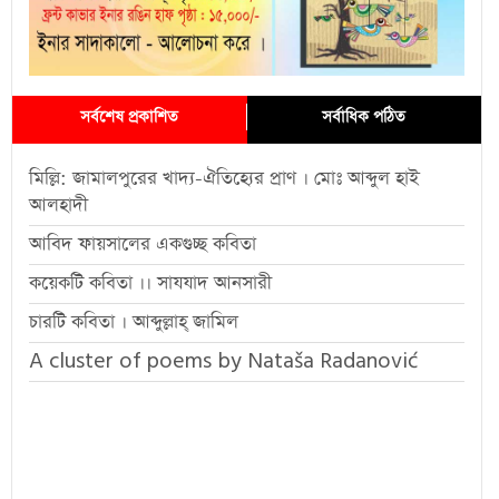
সর্বশেষ প্রকাশিত
সর্বাধিক পঠিত
মিল্লি: জামালপুরের খাদ্য-ঐতিহ্যের প্রাণ । মোঃ আব্দুল হাই
আলহাদী
আবিদ ফায়সালের একগুচ্ছ কবিতা
কয়েকটি কবিতা ।। সাযযাদ আনসারী
চারটি কবিতা । আব্দুল্লাহ্ জামিল
A cluster of poems by Nataša Radanović