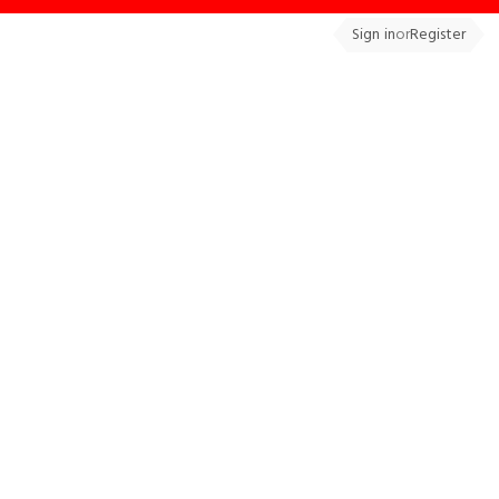
Sign in
or
Register