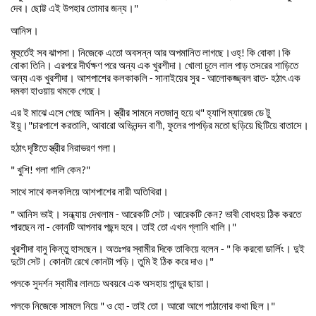
দেব
।
ছোট্ট
এই
উপহার
তোমার
জন্য
।
"
আনিস
।
মূহুর্তেই
সব
ঝাপসা
।
নিজেকে
এতো
অবসন্ন
আর
অপমানিত
লাগছে
।
ওহ্
কি
বোকা
।
কি
!
বোকা
তিনি
।
এরপরে
দীর্ঘক্ষণ
পরে
অন্য
এক
খুরশীদা
।
খোলা
চুলে
লাল
পাড়
তসরের
শাড়িতে
অন্য
এক
খুরশীদা
।
আশপাশের
কলকাকলি
সানাইয়ের
সুর
আলোকজ্জ্বল
রাত
হঠাৎ
এক
-
-
-
দমকা
হাওয়ায়
থমকে
গেছে
।
এর
ই
মাঝে
এসে
গেছে
আনিস
।
স্ত্রীর
সামনে
নতজানু
হয়ে
থ
হ্যাপি
ম্যারেজ
ডে
টু
"
ইয়ু
।
চারপাশে
করতালি
আবারো
অভিনন্দন
বাণী
ফুলের
পাপড়ির
মতো
ছড়িয়ে
ছিটিয়ে
বাতাসে
।
"
,
,
হঠাৎ
দৃষ্টিতে
স্ত্রীর
নিরাভরণ
গলা
।
খুশি
গলা
গালি
কেন
"
!
?"
সাথে
সাথে
কলকলিয়ে
আশপাশের
নারী
অতিথিরা
।
আনিস
ভাই
।
সন্ধ্যায়
দেখলাম
আরেকটি
সেট
।
আরেকটি
কেন
ভাবী
বোধহয়
ঠিক
করতে
"
-
?
পারছেন
না
কোনটি
আপনার
পছন্দ
হবে
।
তাই
তো
এখন
গ্লানি
খালি
।
-
"
খুরশীদা
বানু
কিন্তু
হাসছেন
।
অতঃপর
স্বামীর
দিকে
তাকিয়ে
বলেন
কি
করবো
ডার্লিং
।
দুই
- "
দুটো
সেট
।
কোনটা
রেখে
কোনটা
পড়ি
।
তুমি
ই
ঠিক
করে
দাও
।
"
পলকে
সুদর্শন
স্বামীর
লালচে
অবয়বে
এক
অসহায়
পান্ডুর
ছায়া
।
পলকে
নিজেকে
সামলে
নিয়ে
ও
হো
তাই
তো
।
আরো
আগে
পাঠানোর
কথা
ছিল
।
"
-
"