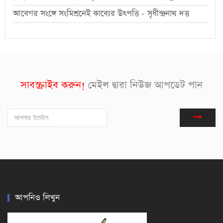
আবেগর সংঙ্গে সংমিশ্রনেই কাব্যের উৎপত্তি - সৃধীন্দ্রনাথ দত্ত
সাবস্ক্রাইব করুন!
মেইল দ্বারা নিউজ আপডেট পান
আপনিও লিখুন