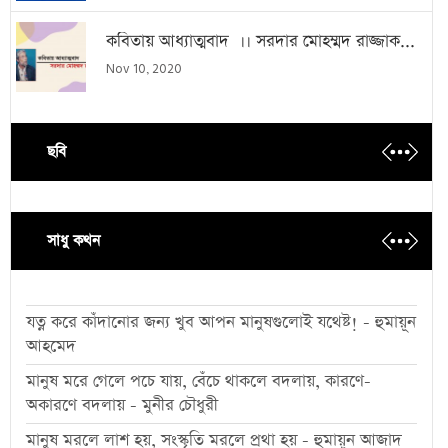
কবিতায় আধ্যাত্মবাদ ।। সরদার মোহম্মদ রাজ্জাক...
Nov 10, 2020
ছবি
সাধু কথন
যত্ন করে কাঁদানোর জন্য খুব আপন মানুষগুলোই যথেষ্ট! - হুমায়ূন
আহমেদ
মানুষ মরে গেলে পচে যায়, বেঁচে থাকলে বদলায়, কারণে-
অকারণে বদলায় - মুনীর চৌধুরী
মানুষ মরলে লাশ হয়, সংস্কৃতি মরলে প্রথা হয় - হুমায়ূন আজাদ