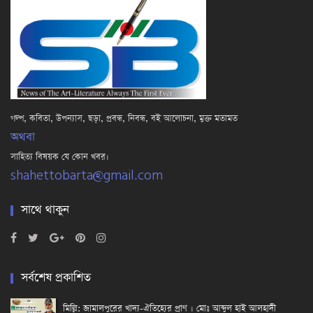
গল্প, কবিতা, উপন্যাস, ছড়া, প্রবন্ধ, নিবন্ধ, বই আলোচনা, মুক্ত মতামত
অথবা
সাহিত্য বিষয়ক যে কোন খবর।
shahettobarta@gmail.com
সাথে থাকুন
সর্বশেষ প্রকাশিত
মিল্লি: জামালপুরের খাদ্য-ঐতিহ্যের প্রাণ । মোঃ আব্দুল হাই আলহাদী