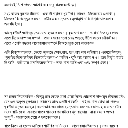
এরপরেই
মিশে
গেলেন
অতিথি
আর
বন্ধু
বান্ধবের
ভীড়ে
।
মধ্য
রাতের
সুনসান
নীরবতা
একাকী
বারান্দায়
খুরশীদা
।
আনিস
নিজের
ঘরে
একাকী
।
-
-
নিজেকে
কি
প্রস্তুত
করছেন
কঠিন
এক
বাস্তবতার
মুখোমুখি
নাকি
বিশ্বাসঘাতকতার
-
জবাবদিহিতা
।
আর
খুরশীদা
অগ্নিকুণ্ডের
মতো
হজম
করছেন
।
বুঝতে
পারলেন
চোরাবালিতে
ডুবে
গেছে
!
-
এতো
দিনের
দাম্পত্য
সম্পর্ক
।
তাসের
ঘরের
মতো
ভেঙে
পড়েছে
পঁচিশ
বছরের
যৌথজীবন
।
এতো
এতোটা
বছরের
ভালোবাসার
সম্পর্কে
কিভাবে
ঢুকে
গেল
আরেকজন
।
একি
বিশ্বাসঘাতকতা
ভেতরে
জ্বলছে
ক্ষোভ
রাগ
দুঃখ
রাগ
আর
অভিমান
।
এরপরে
নিস্তব্ধ
!
,
,
,
প্রকৃতির
দিকে
তাকিয়ে
নিজেকেই
বলেন
আনিস
তুমি
আর
আমার
ন
ও
।
তবে
কিছুই
হারাই
-"
-
নি
আমি
।
জয়ী
হতে
হবে
নিজেকে
নিয়ে
আজ
থেকে
আমি
একা
এবং
সম্পূর্ণ
একা
।
-
"
সব
চলছে
নিয়মমাফিক
কিন্তু
মাস
ছয়েক
হলো
এতো
দিনের
ঘোর
লাগা
দাম্পত্য
জীবনের
হঠাৎ
-
যেন
এক
অদৃশ্য
ছন্দপতন
।
আনিসের
মাঝে
একটা
পরিবর্তন
।
বাইরে
থেকে
বোঝা
না
গেলেও
খুরশীদা
অনুভব
করছেন
।
আগে
অফিসের
কাজে
ব্যস্ততা
থাকলে
ও
যেভাবে
হোক
রাত
নয়টার
মধ্যে
বাড়ি
ফেরা
এরপরে
রাতের
খাবারের
পর
বাইরের
ঝুল
বারান্দায়
নানা
ধরনের
আড্ডা
-
-
-
খুনসুটি
মাঝেমধ্যে
মেয়ে
ও
দুজনের
মাঝে
।
-
রাতে
নিত্য
না
হলেও
আনিসের
শারীরিক
সান্নিধ্যে
ভালোবাসার
উষ্ণতায়
।
মধ্য
বয়সের
-