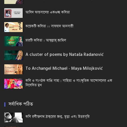
আবিদ ফায়সালের একগুচ্ছ কবিতা
কয়েকটি কবিতা ।। সাযযাদ আনসারী
চারটি কবিতা । আব্দুল্লাহ্ জামিল
A cluster of poems by Nataša Radanović
To Archangel Michael - Maya Milojković
কবি ও সংগঠক বাপ্পি সাহা : সাহিত্য ও সাংস্কৃতিক আন্দোলনের এক
নিবেদিত মুখ
সর্বাধিক পঠিত
কবি রবীন্দ্রনাথ ঠাকুরের জন্ম, মৃত্যু এবং উত্তরসূরি