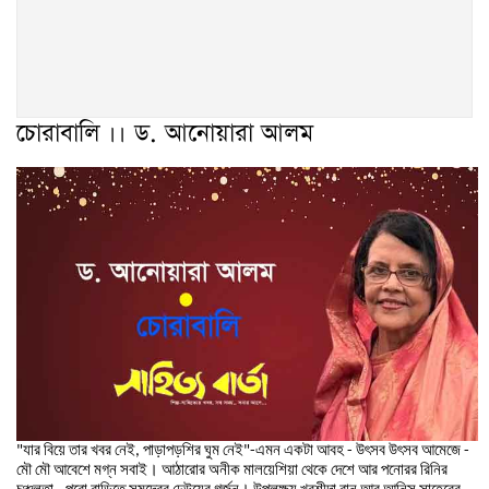
চোরাবালি ।। ড. আনোয়ারা আলম
যার
বিয়ে
তার
খবর
নেই
পাড়াপড়শির
ঘুম
নেই
এমন
একটা
আবহ
উৎসব
উৎসব
আমেজে
"
,
"-
-
-
মৌ
মৌ
আবেশে
মগ্ন
সবাই
।
আঠারোর
অনীক
মালয়েশিয়া
থেকে
দেশে
আর
পনোরর
রিনির
চঞ্চলতা
পুরো
বাড়িতে
সমুদ্রের
ঢেউয়ের
গর্জন
।
উপলক্ষ্য
খুরশীদা
বানু
আর
আনিস
সাহেবের