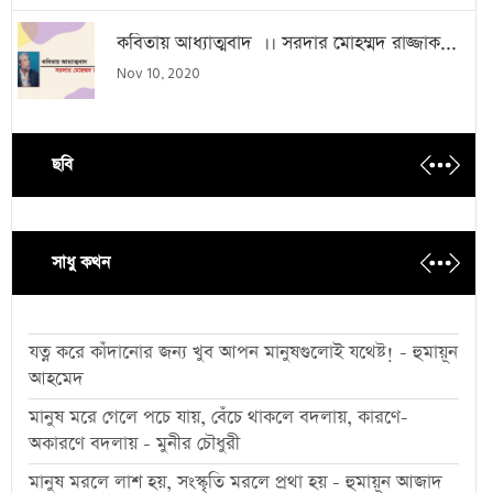
কবিতায় আধ্যাত্মবাদ ।। সরদার মোহম্মদ রাজ্জাক...
Nov 10, 2020
ছবি
সাধু কথন
যত্ন করে কাঁদানোর জন্য খুব আপন মানুষগুলোই যথেষ্ট! - হুমায়ূন
আহমেদ
মানুষ মরে গেলে পচে যায়, বেঁচে থাকলে বদলায়, কারণে-
অকারণে বদলায় - মুনীর চৌধুরী
মানুষ মরলে লাশ হয়, সংস্কৃতি মরলে প্রথা হয় - হুমায়ূন আজাদ