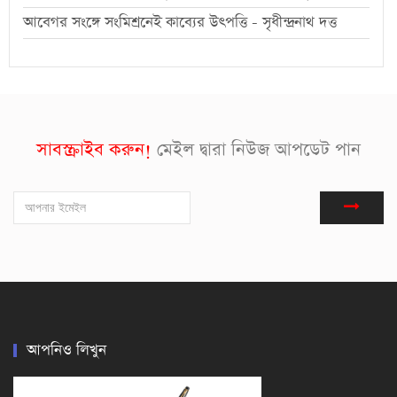
আবেগর সংঙ্গে সংমিশ্রনেই কাব্যের উৎপত্তি - সৃধীন্দ্রনাথ দত্ত
সাবস্ক্রাইব করুন!
মেইল দ্বারা নিউজ আপডেট পান
আপনিও লিখুন