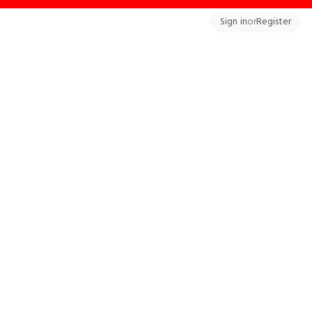
Sign in
or
Register