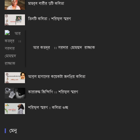
মাহবুব বারীর দুটি কবিতা
তিনটি কবিতা । শরিফুল স্মরণ
আর কতদূর ।। সরদার মোহম্মদ রাজ্জাক
আবুল হাসানের কয়েকটা জনপ্রিয় কবিতা
কারারুদ্ধ জিন্দিগি ।। শরিফুল স্মরণ
শরিফুল স্মরণ । কবিতা গুচ্ছ
মেনু