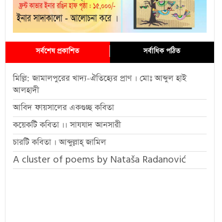
সর্বশেষ প্রকাশিত
সর্বাধিক পঠিত
মিল্লি: জামালপুরের খাদ্য-ঐতিহ্যের প্রাণ । মোঃ আব্দুল হাই
আলহাদী
আবিদ ফায়সালের একগুচ্ছ কবিতা
কয়েকটি কবিতা ।। সাযযাদ আনসারী
চারটি কবিতা । আব্দুল্লাহ্ জামিল
A cluster of poems by Nataša Radanović