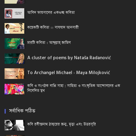
আবিদ ফায়সালের একগুচ্ছ কবিতা
কয়েকটি কবিতা ।। সাযযাদ আনসারী
চারটি কবিতা । আব্দুল্লাহ্ জামিল
A cluster of poems by Nataša Radanović
To Archangel Michael - Maya Milojković
কবি ও সংগঠক বাপ্পি সাহা : সাহিত্য ও সাংস্কৃতিক আন্দোলনের এক
নিবেদিত মুখ
সর্বাধিক পঠিত
কবি রবীন্দ্রনাথ ঠাকুরের জন্ম, মৃত্যু এবং উত্তরসূরি