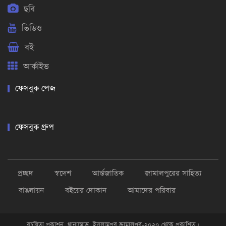
ছবি
ভিডিও
বই
আর্কাইভ
ফেসবুক পেজ
ফেসবুক গ্রুপ
প্রচ্ছদ
স্বদেশ
আর্ন্তজাতিক
জামালপুরের সাহিত্য
বাঙলায়ন
বইয়ের দোকান
আমাদের পরিবার
রচয়িতা প্রকাশন, থানামোড় ,ইসলামপুর জামালপুর-২০২০ থেকে প্রকাশিত ।