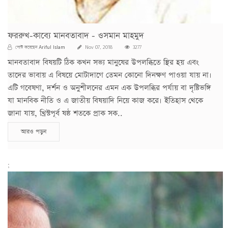
ফররুখ-কাব্যে মানবতাবাদ - ওসমান মাহমুদ
Ariful Islam
পোস্ট করেছেন
Nov 07, 2018
3277
মানবতাবাদ বিষয়টি ঠিক কখন সভ্য মানুষের উপলব্ধিতে স্থির হয় এবং
তাদের ভাবায় এ বিষয়ে মোটাদাগে তেমন কোনো দিনক্ষণ পাওয়া যায় না।
এটি গবেষণা, দর্শন ও অনুশীলনের এমন এক উপলব্ধির পর্যায় বা দৃষ্টিভঙ্গি
যা মানবিক নীতি ও এ জাতীয় বিষয়াদি নিয়ে কাজ করে। ইতিহাস থেকে
জানা যায়, খ্রিস্টপূর্ব ষষ্ঠ শতকে প্রাক সক..
আরও পড়ুন
;