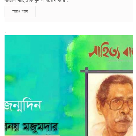
বাঙালি সাহিত্যিক সুনীল গঙ্গোপাধ্যায়।..
আরও পড়ুন
;