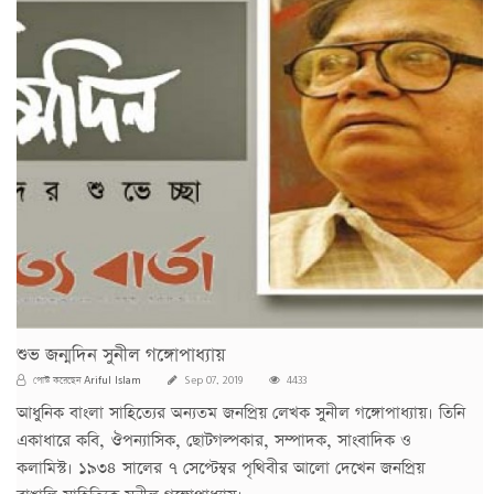
শুভ জন্মদিন সুনীল গঙ্গোপাধ্যায়
Ariful Islam
পোস্ট করেছেন
Sep 07, 2019
4433
আধুনিক বাংলা সাহিত্যের অন্যতম জনপ্রিয় লেখক সুনীল গঙ্গোপাধ্যায়। তিনি
একাধারে কবি, ঔপন্যাসিক, ছোটগল্পকার, সম্পাদক, সাংবাদিক ও
কলামিস্ট। ১৯৩৪ সালের ৭ সেপ্টেম্বর পৃথিবীর আলো দেখেন জনপ্রিয়