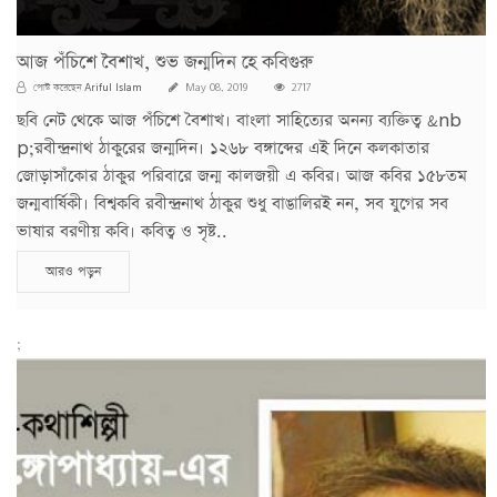
আজ পঁচিশে বৈশাখ, শুভ জন্মদিন হে কবিগুরু
Ariful Islam
পোস্ট করেছেন
May 08, 2019
2717
ছবি নেট থেকে আজ পঁচিশে বৈশাখ। বাংলা সাহিত্যের অনন্য ব্যক্তিত্ব &nb
p;রবীন্দ্রনাথ ঠাকুরের জন্মদিন। ১২৬৮ বঙ্গাব্দের এই দিনে কলকাতার
জোড়াসাঁকোর ঠাকুর পরিবারে জন্ম কালজয়ী এ কবির। আজ কবির ১৫৮তম
জন্মবার্ষিকী। বিশ্বকবি রবীন্দ্রনাথ ঠাকুর শুধু বাঙালিরই নন, সব যুগের সব
ভাষার বরণীয় কবি। কবিত্ব ও সৃষ্ট..
আরও পড়ুন
;