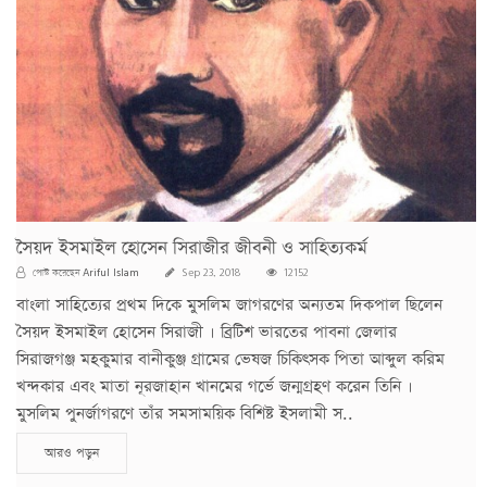
সৈয়দ ইসমাইল হোসেন সিরাজীর জীবনী ও সাহিত্যকর্ম
Ariful Islam
পোস্ট করেছেন
Sep 23, 2018
12152
বাংলা সাহিত্যের প্রথম দিকে মুসলিম জাগরণের অন্যতম দিকপাল ছিলেন
সৈয়দ ইসমাইল হোসেন সিরাজী । ব্রিটিশ ভারতের পাবনা জেলার
সিরাজগঞ্জ মহকুমার বানীকুঞ্জ গ্রামের ভেষজ চিকিৎসক পিতা আব্দুল করিম
খন্দকার এবং মাতা নূরজাহান খানমের গর্ভে জন্মগ্রহণ করেন তিনি ।
মুসলিম পুনর্জাগরণে তাঁর সমসাময়িক বিশিষ্ট ইসলামী স..
আরও পড়ুন