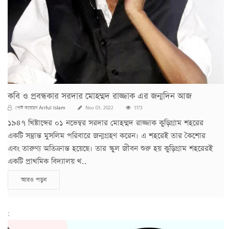
কবি ও প্রবন্ধকার সরদার মোহম্মদ রাজ্জাক এর জন্মদিন আজ
Ariful Islam
পোস্ট করেছেন
Nov 01, 2022
1173
১৯৪৭ খিষ্টাব্দের ০১ নভেম্বর সরদার মোহম্মদ রাজ্জাক কুড়িগ্রাম শহরের
একটি সম্ভ্রান্ত মুসলিম পরিবারে জন্মগ্রহণ করেন। এ শহরেই তার কৈশোর
এবং তারুণ্য অতিক্রান্ত হয়েছে। তার স্কুল জীবন শুরু হয় কুড়িগ্রাম শহরেরই
একটি প্রাথমিক বিদ্যালয় থ..
আরও পড়ুন
;