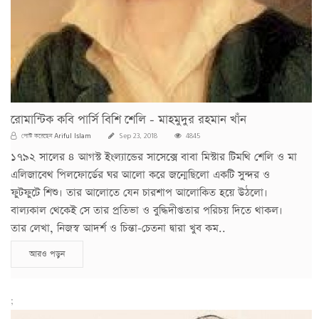
রোমান্টিক কবি পার্সি বিশি শেলি - মাহমুদুর রহমান খাঁন
Ariful Islam
পোস্ট করেছেন
Sep 23, 2018
4845
১৭৯২ সালের ৪ আগস্ট ইংল্যান্ডের সাসেক্সে বাবা মিস্টার টিমথি শেলি ও মা
এলিজাবেথ পিলফোর্ডের ঘর আলো করে জন্মেছিলো একটি সুন্দর ও
ফুটফুটে শিশু। তার আলোতে যেন চারশাপ আলোকিত হয়ে উঠলো।
বাল্যকাল থেকেই সে তার প্রতিভা ও বুদ্ধিদীপ্ততার পরিচয় দিতে থাকল।
তার লেখা, নিজস্ব আদর্শ ও চিন্তা-চেতনা দ্বারা খুব কম..
আরও পড়ুন
;