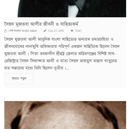
সৈয়দ মুজতবা আলীর জীবনী ও সাহিত্যকর্ম
Ariful Islam
পোস্ট করেছেন
Sep 23, 2018
12341
সৈয়দ মুজতবা আলী আধুনিক বাংলা সাহিত্যের অন্যতম রম্যরচয়িতা ও
জীবনবোধের নানামুখি অভিজ্ঞতায় পরিপূর্ণ একজন সাহিত্যিক ছিলেন সৈয়দ
মুজতবা আলী । পিতা তৎকালীন শ্রীহট্ট জেলার করিমগঞ্জের বিশিষ্ট সাব-
রেজিস্ট্রার সৈয়দ সিকান্দার আলী ও মাতা সৈয়দ আয়তুল মান্নান খাতুনের
চার সন্তানের মধ্যে তিনি ছিলেন তৃতীয় ।..
আরও পড়ুন
;