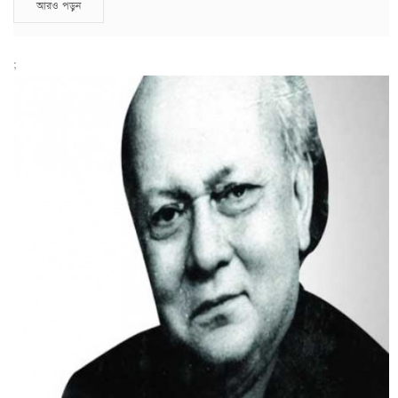
আরও পড়ুন
;