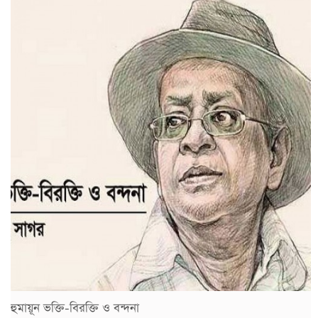
হুমায়ূন ভক্তি-বিরক্তি ও বন্দনা