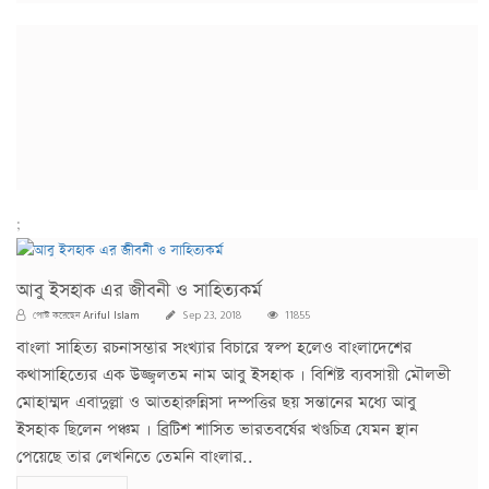
;
আবু ইসহাক এর জীবনী ও সাহিত্যকর্ম
Ariful Islam
পোস্ট করেছেন
Sep 23, 2018
11855
বাংলা সাহিত্য রচনাসম্ভার সংখ্যার বিচারে স্বল্প হলেও বাংলাদেশের
কথাসাহিত্যের এক উজ্জ্বলতম নাম আবু ইসহাক । বিশিষ্ট ব্যবসায়ী মৌলভী
মোহাম্মদ এবাদুল্লা ও আতহারুন্নিসা দম্পত্তির ছয় সন্তানের মধ্যে আবু
ইসহাক ছিলেন পঞ্চম । ব্রিটিশ শাসিত ভারতবর্ষের খণ্ডচিত্র যেমন স্থান
পেয়েছে তার লেখনিতে তেমনি বাংলার..