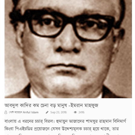
আবদুল কাদির কম চেনা বড় মানুষ -ইমরান মাহফুজ
Ariful Islam
পোস্ট করেছেন
Sep 23, 2018
2416
বাংলায় এ ধরনের চচার্ বিরল। হুমায়ুন আজাদের শামসুর রাহমান বিনিমার্ণ
কিংবা পিএইচডির প্রয়োজনে যেসব উদ্দেশ্যমূলক চচার্ হয়ে থাকে, তার