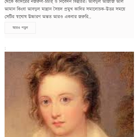
থেকে কাদিরের নজরুল-চচার্ ও নিবেদন ভিন্নতর। আবদুল আজীজ আল
আমান কিংবা আবদুল মান্নান সৈয়দ প্রমুখ কাদির সমালোচক-উত্তর সময়ে
সেটির স্বঘোষ উচ্চারণ অন্তত আরও একবার জরুরি..
আরও পড়ুন
;