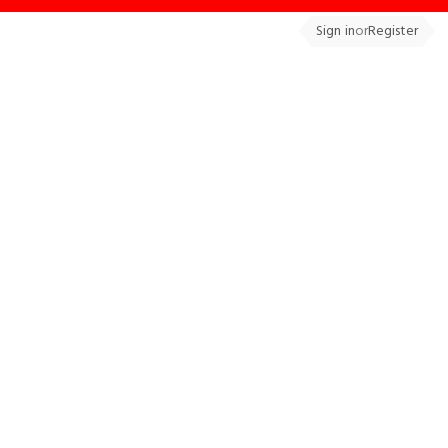
Sign in
or
Register