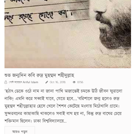
শুভ জন্মদিন কবি রুদ্র মুহম্মদ শহীদুল্লাহ
Ariful Islam
পোস্ট করেছেন
Oct 16, 2018
8156
‘হঠাৎ ডেকে ওঠে নাম না জানা পাখি অজান্তেই চমকে উঠি জীবন ফুরালো
নাকি! এমনি করে সব্বাই যাবে, যেতে হবে…’বরিশালে জন্ম হলেও রুদ্র
মুহম্মদ শহীদুল্লাহার হেসে খেলে শৈশব কেটেছে মংলায় মিঠেখালি গ্রামে।
সুন্দরবনের কাছাকাছি থাকলেও সবাই বাঘ হয় না, কিন্তু রুদ্র বাঘের চেয়ে
শক্তিমান ছিলেন। ঢাকা বিশ্ববিদ্যালয়ে..
আরও পড়ুন