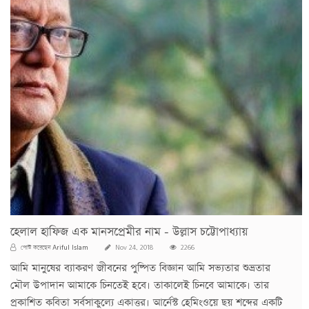
হেলাল হাফিজ এক মানসপ্রেমীর নাম - উল্লাস চট্টোপাধ্যায়
Ariful Islam
পোস্ট করেছেন
Nov 24, 2018
2266
আমি মানুষের ব্যাকরণ জীবনের পুষ্পিত বিজ্ঞান আমি সভ্যতার শুভ্রতার
মৌল উপাদান আমাকে চিনতেই হবে। তাকালেই চিনবে আমাকে। তার
প্রকাশিত কবিতা সর্বসাকুল্যে একাত্তর। আর্নেস্ট হেমিংওয়ে ছয় শব্দের একটি