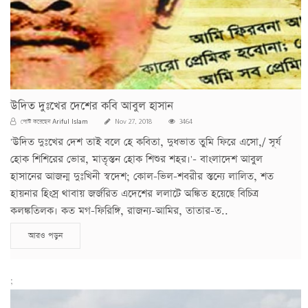
উদিত দুঃখের দেশের কবি আবুল হাসান
Ariful Islam
পোস্ট করেছেন
Nov 27, 2018
3464
'উদিত দুঃখের দেশ তাই বলে হে কবিতা, দুধভাত তুমি ফিরে এসো,/ সূর্য
হোক শিশিরের ভোর, মাতৃস্তন হোক শিশুর শহর।'- বাংলাদেশ আবুল
হাসানের আজন্ম দুঃখিনী স্বদেশ; কোল-ভিল-শবরীর স্তন্যে লালিত, শত
হায়নার হিংস্র থাবায় জর্জরিত এদেশের ললাটে অঙ্কিত হয়েছে বিচিত্র
কলঙ্কতিলক। কত মগ-ফিরিঙ্গি, রাজন্য-আমির, তাতার-ত..
আরও পড়ুন
;