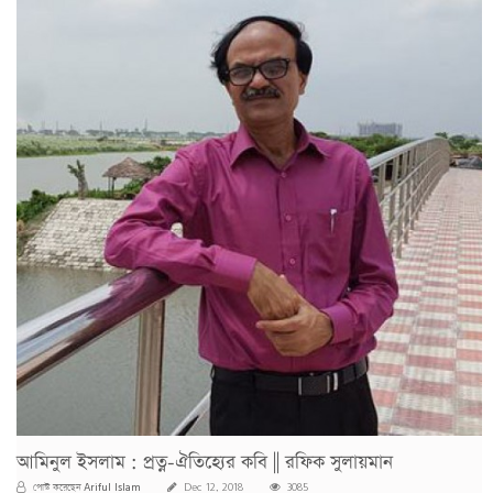
আমিনুল ইসলাম : প্রত্ন-ঐতিহ্যের কবি || রফিক সুলায়মান
Ariful Islam
পোস্ট করেছেন
Dec 12, 2018
3085