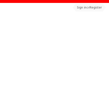
Sign in
or
Register