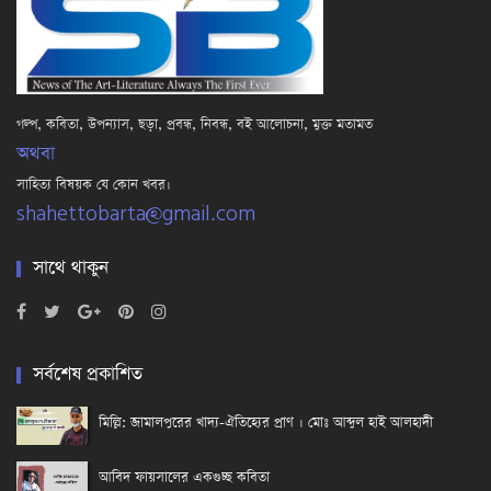
গল্প, কবিতা, উপন্যাস, ছড়া, প্রবন্ধ, নিবন্ধ, বই আলোচনা, মুক্ত মতামত
অথবা
সাহিত্য বিষয়ক যে কোন খবর।
shahettobarta@gmail.com
সাথে থাকুন
সর্বশেষ প্রকাশিত
মিল্লি: জামালপুরের খাদ্য-ঐতিহ্যের প্রাণ । মোঃ আব্দুল হাই আলহাদী
আবিদ ফায়সালের একগুচ্ছ কবিতা