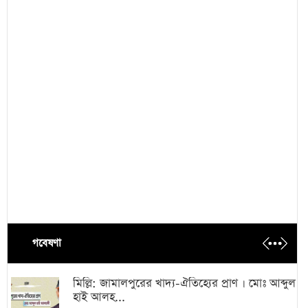
গবেষণা
মিল্লি: জামালপুরের খাদ্য-ঐতিহ্যের প্রাণ । মোঃ আব্দুল
হাই আলহ...