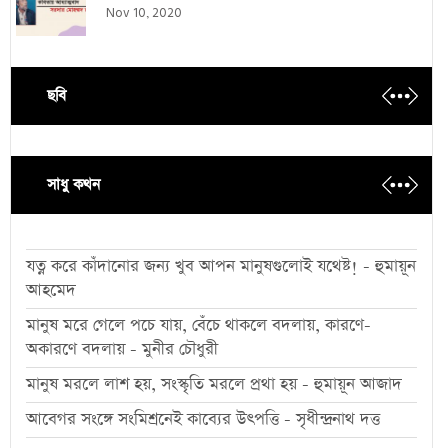
Nov 10, 2020
ছবি
সাধু কথন
যত্ন করে কাঁদানোর জন্য খুব আপন মানুষগুলোই যথেষ্ট! - হুমায়ূন
আহমেদ
মানুষ মরে গেলে পচে যায়, বেঁচে থাকলে বদলায়, কারণে-
অকারণে বদলায় - মুনীর চৌধুরী
মানুষ মরলে লাশ হয়, সংস্কৃতি মরলে প্রথা হয় - হুমায়ূন আজাদ
আবেগর সংঙ্গে সংমিশ্রনেই কাব্যের উৎপত্তি - সৃধীন্দ্রনাথ দত্ত