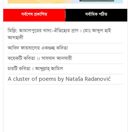
সর্বশেষ প্রকাশিত
সর্বাধিক পঠিত
মিল্লি: জামালপুরের খাদ্য-ঐতিহ্যের প্রাণ । মোঃ আব্দুল হাই
আলহাদী
আবিদ ফায়সালের একগুচ্ছ কবিতা
কয়েকটি কবিতা ।। সাযযাদ আনসারী
চারটি কবিতা । আব্দুল্লাহ্ জামিল
A cluster of poems by Nataša Radanović