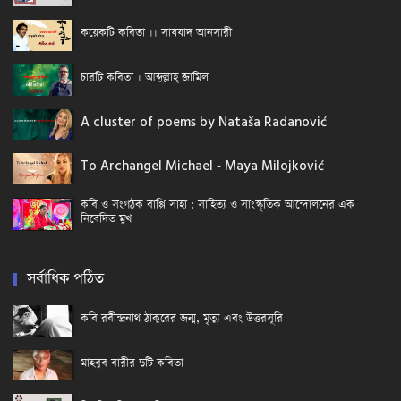
কয়েকটি কবিতা ।। সাযযাদ আনসারী
চারটি কবিতা । আব্দুল্লাহ্ জামিল
A cluster of poems by Nataša Radanović
To Archangel Michael - Maya Milojković
কবি ও সংগঠক বাপ্পি সাহা : সাহিত্য ও সাংস্কৃতিক আন্দোলনের এক
নিবেদিত মুখ
সর্বাধিক পঠিত
কবি রবীন্দ্রনাথ ঠাকুরের জন্ম, মৃত্যু এবং উত্তরসূরি
মাহবুব বারীর দুটি কবিতা