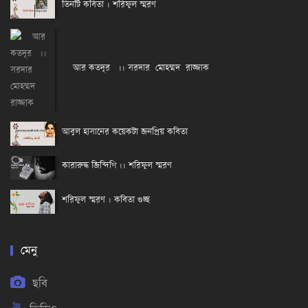
তিনটি কবিতা । শরিফুল স্মরণ
আর কতদূর ।। সরদার মোহম্মদ রাজ্জাক
আবুল হাসানের কয়েকটা জনপ্রিয় কবিতা
কারারুদ্ধ জিন্দিগি ।। শরিফুল স্মরণ
শরিফুল স্মরণ । কবিতা গুচ্ছ
মেনু
ছবি