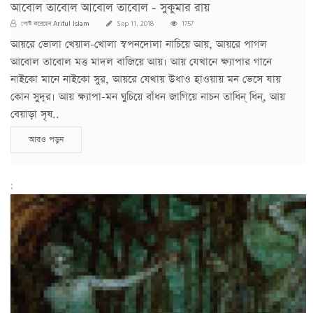
আবোল তাবোল আবোল তাবোল - সুকুমার রায়
Ariful Islam
পোস্ট করেছেন
Sep 11, 2018
1757
আয়রে ভোলা খেয়াল-খোলা স্বপনদোলা নাচিয়ে আয়, আয়রে পাগল
আবোল তাবোল মত্ত মাদল বাজিয়ে আয়। আয় যেখানে ক্ষ্যাপার গানে
নাইকো মানে নাইকো সুর, আয়রে যেথায় উধাও হাওয়ায় মন ভেসে যায়
কোন সুদূর। আয় ক্ষ্যাপা-মন ঘুচিয়ে বাঁধন জাগিয়ে নাচন তাধিন্ ধিন্, আয়
বেয়াড়া সৃষ..
আরও পড়ুন
;