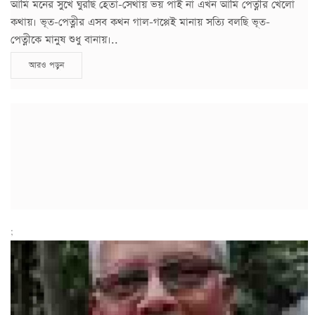
আমি মনের সুখে ঘুরছি হেতা-সেথায় ভয় পাই না এখন আমি পেত্নীর খেলো
কথায়। ভূত-পেত্নীর এসব কথন গাল-গপ্পেই মানায় সত্যি বলছি ভূত-
পেত্নীকে মানুষ শুধু বানায়।..
আরও পড়ুন
;