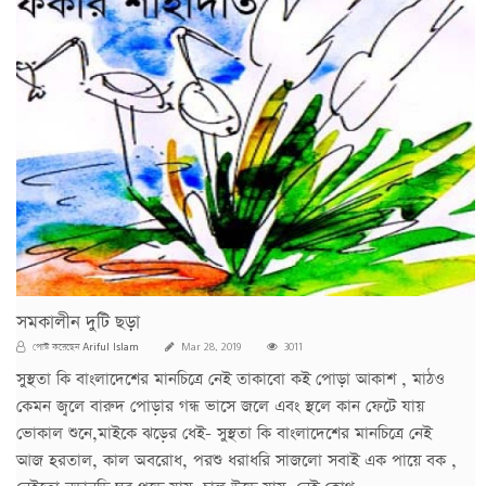
সমকালীন দুটি ছড়া
Ariful Islam
পোস্ট করেছেন
Mar 28, 2019
3011
সুস্থতা কি বাংলাদেশের মানচিত্রে নেই তাকাবো কই পোড়া আকাশ , মাঠও
কেমন জ্বলে বারুদ পোড়ার গন্ধ ভাসে জলে এবং স্থলে কান ফেটে যায়
ভোকাল শুনে,মাইকে ঝড়ের ধেই- সুস্থতা কি বাংলাদেশের মানচিত্রে নেই
আজ হরতাল, কাল অবরোধ, পরশু ধরাধরি সাজলো সবাই এক পায়ে বক ,