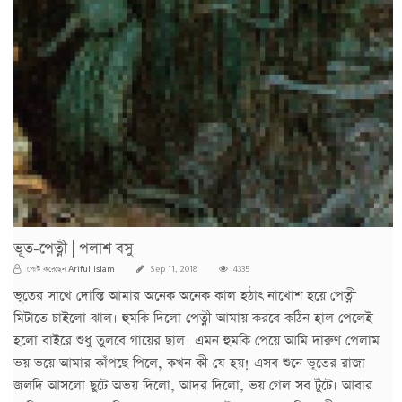
ভূত-পেত্নী | পলাশ বসু
Ariful Islam
পোস্ট করেছেন
Sep 11, 2018
4335
ভূতের সাথে দোস্তি আমার অনেক অনেক কাল হঠাৎ নাখোশ হয়ে পেত্নী
মিটাতে চাইলো ঝাল। হুমকি দিলো পেত্নী আমায় করবে কঠিন হাল পেলেই
হলো বাইরে শুধু তুলবে গায়ের ছাল। এমন হুমকি পেয়ে আমি দারুণ পেলাম
ভয় ভয়ে আমার কাঁপছে পিলে, কখন কী যে হয়! এসব শুনে ভূতের রাজা
জলদি আসলো ছুটে অভয় দিলো, আদর দিলো, ভয় গেল সব টুঁটে। আবার