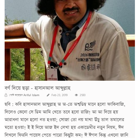
বর্ণ দিয়ে ছড়া - হাসানআল আব্দুল্লাহ
Ariful Islam
পোস্ট করেছেন
Feb 23, 2019
2593
ছবি : কবি হাসানআল আব্দুল্লাহ অ অ-তে অশ্বডিম্ব মানে হলো ফাকিবাজি,
দিলেও কেনো সে ডিম আমি খেতে তবে হবো রাজি! আ আ দিয়ে হয়
আরাধনা মানে হলো নত হওয়া; সোজা তো নয় মাথা উঁচু তাল তমালের
মতো হওয়া! ই ই দিয়ে আজ ইদ লেখা হয় একাডেমীর নতুন নিয়ম, ঈদ
লিখলে ফিরনি পায়েস পেতে পারো কিছুটা কম! ঈ ঈগল কিন্তু এখনো জানি