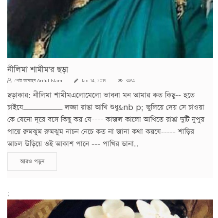
নীলিমা শামীম'র ছড়া
Ariful Islam
পোস্ট করেছেন
Jan 14, 2019
3484
ছড়াকার: নীলিমা শামীমএলোমেলো ভাবনা মন আমার কত কিছু-- হতে
চাইযে________ লজ্জা রাঙা আখি শুধু&nb p; ভুলিয়ে দেয় সে চাওয়া
কে যেনো দূরে বসে কিছু কয় যে---- কাজল কালো আখিতে রাঙা দুটি নুপুর
পায়ে রুমঝুম রুমঝুম নাচন নেচে কত না জানা কথা কয়যে----- শাড়ির
আচল উড়িয়ে ওই আকাশ পানে --- পাখির ডানা..
আরও পড়ুন
;