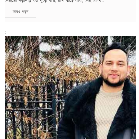
নেইতো নড়ানড়ি ঘর পুড়ে যায়, চাল উড়ে যায়, নেই কোথ..
আরও পড়ুন
;