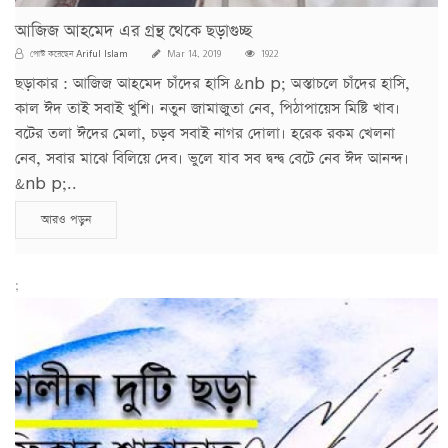
আজিজ আহমেদ এর গ্রন্থ থেকে ছড়াগুচ্ছ
Ariful Islam
পোস্ট করেছেন
Mar 14, 2019
1922
ছড়াকার : আজিজ আহমেদ চাঁদের হাসি &nb p; অস্তাচলে চাঁদের হাসি,
কাল ঈদ তাই সবাই খুশি। নতুন জামাজুতা নেব, পিঠাপায়েস মিষ্টি খাব।
বটের তলা ঈদের মেলা, চড়ব সবাই নাগর দোলা। হরেক রকম খেলনা
নেব, সবার মাঝে বিলিয়ে দেব। ভুলে যাব সব দ্বন্দ্ব বেটে নেব ঈদ আনন্দ।
&nb p;..
আরও পড়ুন
;