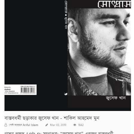
বাস্তবধর্মী ছড়াকার জুসেফ খান - শাকিল আহমেদ মুন
Ariful Islam
পোস্ট করেছেন
Mar 03, 2019
1842
গ্রন্থের প্রচ্ছদ &nb p; সূচনাপত্র: “জুসেফ খান” একজন বাস্তবধর্মী