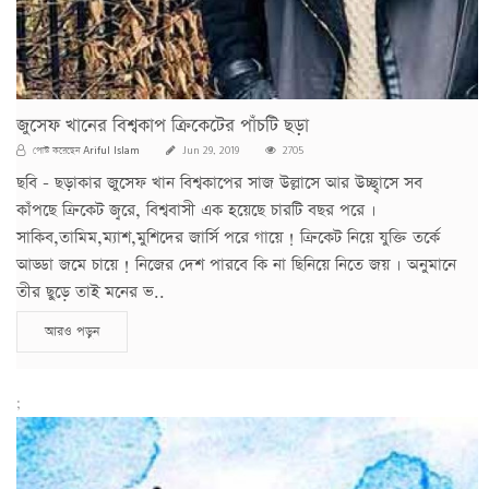
জুসেফ খানের বিশ্বকাপ ক্রিকেটের পাঁচটি ছড়া
Ariful Islam
পোস্ট করেছেন
Jun 29, 2019
2705
ছবি - ছড়াকার জুসেফ খান বিশ্বকাপের সাজ উল্লাসে আর উচ্ছ্বাসে সব
কাঁপছে ক্রিকেট জ্বরে, বিশ্ববাসী এক হয়েছে চারটি বছর পরে ।
সাকিব,তামিম,ম্যাশ,মুশিদের জার্সি পরে গায়ে ! ক্রিকেট নিয়ে যুক্তি তর্কে
আড্ডা জমে চায়ে ! নিজের দেশ পারবে কি না ছিনিয়ে নিতে জয় । অনুমানে
তীর ছুড়ে তাই মনের ভ..
আরও পড়ুন
;