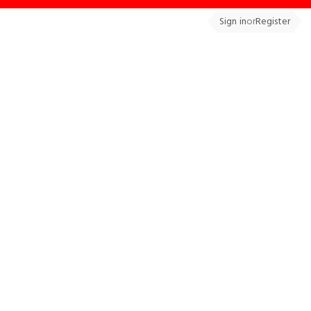
Sign in
or
Register