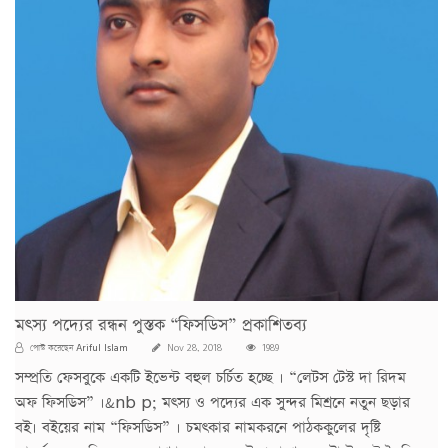
মৎস্য পদ্যের রন্ধন পুস্তক “ফিসডিস” প্রকাশিতব্য
Ariful Islam
পোস্ট করেছেন
Nov 28, 2018
1989
সম্প্রতি ফেসবুকে একটি ইভেন্ট বহুল চর্চিত হচ্ছে । “লেটস টেস্ট দা রিদম
অফ ফিসডিস” ।&nb p; মৎস্য ও পদ্যের এক সুন্দর মিশ্রনে নতুন ছড়ার
বই। বইয়ের নাম “ফিসডিস” । চমৎকার নামকরনে পাঠককুলের দৃষ্টি