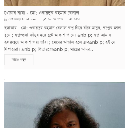
খোয়াব নামা - মো: ওবায়দুর রহমান বেলাল
Ariful Islam
পোস্ট করেছেন
Feb 10, 2019
2444
ছড়াকার - মো: ওবায়দুর রহমান বেলাল স্বপ্ন নিয়ে বাঁচে মানুষ, স্বপ্নের জাল
বুনে ; স্বপ্নগুলো ফাঁনুষ হয়ে ছুটে আকাশ পানে। &nb p; স্বপ্ন আমার
হৃদয়জুড়ে আকাশ ভরা তাঁরা ; মেঘের আড়াল হলে ধ্রুব&nb p; হই যে
দিশাহারা। &nb p; পিতারস্নেহ&nb p; মায়ের আদর..
আরও পড়ুন
;