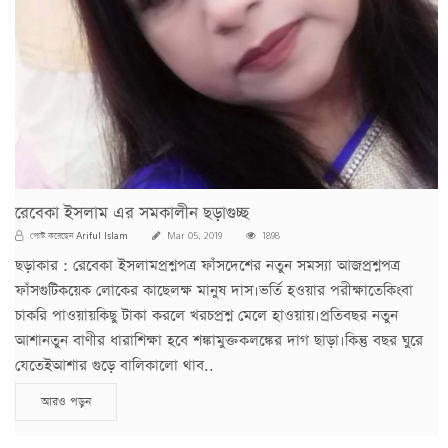
রেবেকা ইসলাম এর সমকালীন ছড়াগুচ্ছ
Ariful Islam
পোস্ট করেছেন
Mar 05, 2019
1898
ছড়াকার : রেবেকা ইসলামপ্রশ্নপত্র ফাঁসদেশের নতুন সমস্যা আজপ্ৰশ্নপত্র
ফাঁসগুটিকয়েক লোকের কাছেলক্ষ মানুষ দাস।ভর্তি হ‌ওয়ার পরীক্ষাতেকিংবা
চাকরি পাওয়ায়কিছু টাকা করলে খরচপ্রশ্ন মেলে হাওয়ায়।প্রতিবছর নতুন
আশানতুন বাণীর ধারাশিক্ষা হবে শঙ্কামুক্তকলঙ্কের দাগ ছাড়া।কিন্তু বছর ঘুরে
যেতেইআশার গুড়ে বালিকালো থাব..
আরও পড়ুন