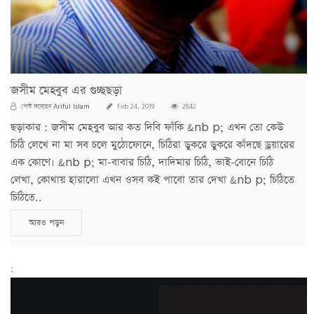
জসীম মেহবুব এর গুচ্ছছড়া
Ariful Islam
পোস্ট করেছেন
Feb 24, 2019
2842
ছড়াকার : জসীম মেহবুব আর কত দিবি ফাঁকি &nb p; এখন তো কেউ
চিঠি লেখে না মা সব চলে মুঠোফোনে, চিঠিরা ডুকরে ডুকরে কাঁদছে ড্রয়ারের
এক কোণে। &nb p; মা-বাবার চিঠি, দাদিমার চিঠি, ভাই-বোনে চিঠি
লেখা, কোথায় হারালো এখন ওসব কই পাবো তার দেখা &nb p; চিঠিতে
চিঠিতে..
আরও পড়ুন
;