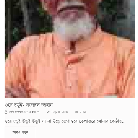
ওরে চড়ুই- নজরুল জাহান
Ariful Islam
পোস্ট করেছেন
Sep 11, 2018
2584
ওরে চড়ুই উড়ুই উড়ুই যা না উড়ে তেপান্তরে তেপান্তরে সোনার কোঠায়..
আরও পড়ুন