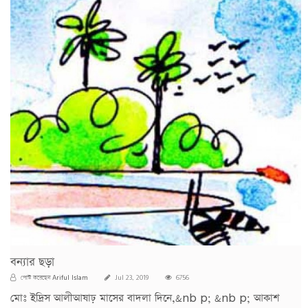
বন্যার ছড়া
Ariful Islam
পোস্ট করেছেন
Jul 23, 2019
6756
মোঃ ইদ্রিস আলীআষাঢ় মাসের বাদলা দিনে,&nb p; &nb p; আকাশ