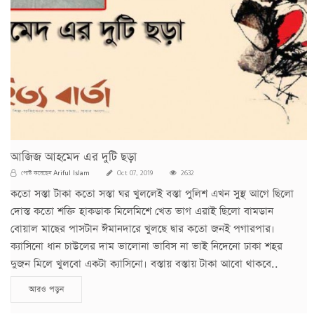
আজিজ আহমেদ এর দুটি ছড়া
Ariful Islam
পোস্ট করেছেন
Oct 07, 2019
2632
কতো সস্তা টাকা কতো সস্তা ঘর খুললেই বস্তা পুলিশ এখন সুস্থ আগে ছিলো
দোস্ত কতো শক্তি হাকডাক মিলেমিশে খেত ভাগ এরাই ছিলো বামডান
বোয়াল মাছের পাসটান ঈমানদারে খুলছে দ্বার কতো জনই পগারপার।
ক্যাসিনো ধান চাউলের দাম ভালোনা ভাবিস না ভাই নিদেনো ঢাকা শহর
দুজন মিলে খুলবো একটা ক্যাসিনো। বস্তায় বস্তায় টাকা আবো থাকবে..
আরও পড়ুন