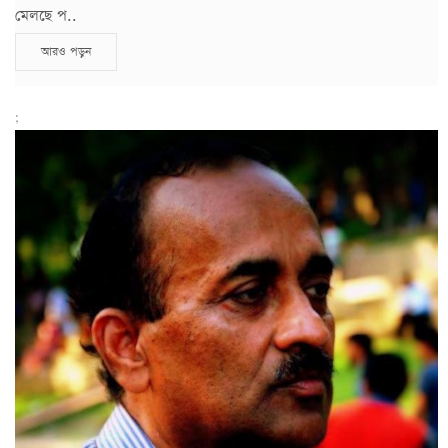
মেলছে প..
আরও পড়ুন
;