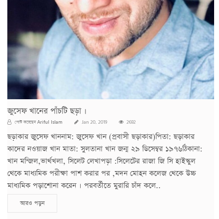
জুসেফ খানের পাঁচটি ছড়া ।
Ariful Islam
পোস্ট করেছেন
Jan 20, 2019
2692
ছড়াকার জুসেফ খাননাম: জুসেফ খান (প্রবাসী ছড়াকার)পিতা: ছড়াকার
কাদের নওয়াজ খান মাতা: সুলতানা খান জন্ম ২৯ ডিসেম্বর ১৯৭৬ঠিকানা:
খান মন্জিল,ভার্থখলা, সিলেট লেখাপড়া :সিলেটের রাজা জি সি হাইস্কুল
থেকে মাধ্যমিক পরীক্ষা পাশ করার পর ,মদন মোহন কলেজ থেকে উচ্চ
মাধ্যমিক পড়াশোনা করেন । পরবর্তীতে মুরারি চাঁদ কলে..
আরও পড়ুন