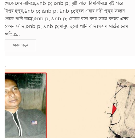
থেকে মেঘ নামিয়ে,&nb p; &nb p; বৃষ্টি আসে রিমঝিমিয়ে।বৃষ্টি পরে
টাপুর টুপুর,&nb p; &nb p; &nb p;ডুবল এবার নদী পুকুর।উজান
থেকে পানি বাড়ে,&nb p; &nb p; লোকে বলে বন্যা তারে।বন্যার এসব
কেমন ফন্দি,&nb p; &nb p;মানুষ হলো পানি বন্দি।ফসল মাঠের চরম
ক্ষতি,&..
আরও পড়ুন
;