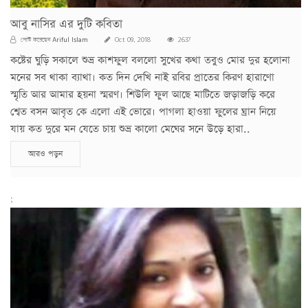
আবু নাসির এর দুটি কবিতা
Ariful Islam
পোস্ট করেছেন
Oct 09, 2018
2637
কষ্টের ঘুড়ি সকালে শুভ্র কাশফুল বললো সুখের কথা তবুও মোর দুর হলোনা
মনের সব থাকা ব্যাথা। কত দিন দেখি নাই রবির প্রাতের কিরণ হারাণো
স্মৃতি আর আমার হয়না স্মরণ। শিউলি ফুল আছে মাটিতে জড়াজড়ি করে
শ্বেত বসন আবৃত কে এলো এই ভোরে। পাগলা হাওয়া ফুলের ঘ্রান নিয়ে
যায় কত দুরে মন যেতে চায় শুভ্র কালো মেঘের সনে উড়ে হারা..
আরও পড়ুন
;