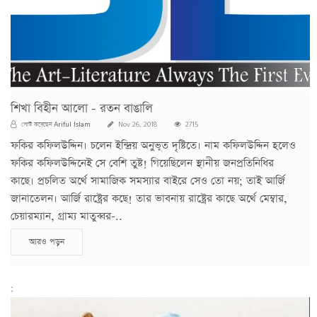
শিখা বিহীন আলো - রতন বাঙালি
Ariful Islam
পোস্ট করেছেন
Nov 26, 2018
2715
ফকির কফিলউদ্দিন। চলেন ইন্দ্রিয় অনুভূত দৃষ্টিতে। নাম কফিলউদ্দিন হলেও
ফকির কফিলউদ্দিনেই সে বেশি তুষ্ট! গিয়েছিলেন স্থানীয় জনপ্রতিনিধির
কাছে। প্রচলিত অর্থে সামাজিক সমস্যার বাইরে সেও তো নয়; তাই আর্জি
জানাতেলন। আর্জি রাষ্ট্রের কছে! তার ভাবনায় রাষ্ট্রের কাছে অর্থে মেম্বার,
চেয়ারম্যান, গ্রাম্য মাতুব্বর-..
আরও পড়ুন
;