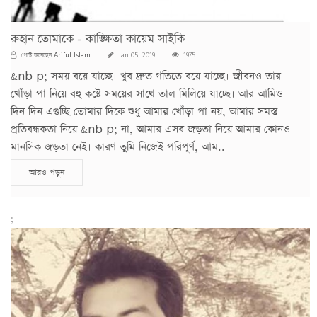
রুহান তোমাকে - কাঙ্ক্ষিতা কায়েম সাইকি
Ariful Islam
পোস্ট করেছেন
Jan 05, 2019
1975
&nb p; সময় বয়ে যাচ্ছে। খুব দ্রুত গতিতে বয়ে যাচ্ছে। জীবনও তার
খোঁড়া পা নিয়ে বহু কষ্টে সময়ের সাথে তাল মিলিয়ে যাচ্ছে। আর আমিও
দিন দিন এগুচ্ছি তোমার দিকে শুধু আমার খোঁড়া পা নয়, আমার সমস্ত
প্রতিবন্ধকতা নিয়ে &nb p; না, আমার এসব জড়তা নিয়ে আমার কোনও
মানসিক জড়তা নেই। কারণ তুমি নিজেই পরিপূর্ণ, আম..
আরও পড়ুন
;