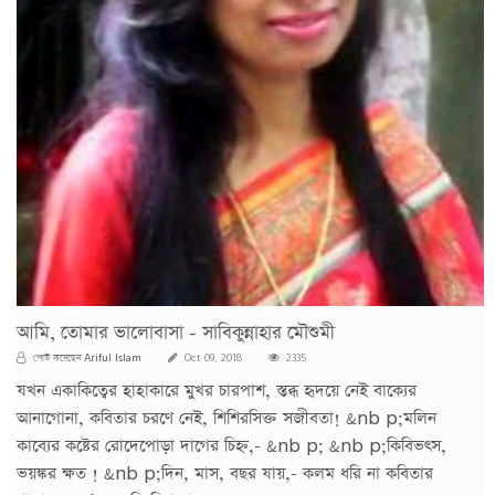
আমি, তোমার ভালোবাসা - সাবিকুন্নাহার মৌশুমী
Ariful Islam
পোস্ট করেছেন
Oct 09, 2018
2335
যখন একাকিত্বের হাহাকারে মুখর চারপাশ, স্তব্ধ হৃদয়ে নেই বাক্যের
আনাগোনা, কবিতার চরণে নেই, শিশিরসিক্ত সজীবতা! &nb p;মলিন
কাব্যের কষ্টের রোদেপোড়া দাগের চিহ্ন,- &nb p; &nb p;কিবিভৎস,
ভয়ঙ্কর ক্ষত ! &nb p;দিন, মাস, বছর যায়,- কলম ধরি না কবিতার