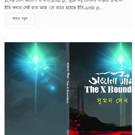
p;বড় বেসি আবেগী এ রাত,&nb p; খুঁজে শুধু তোমায় বাড়িয়ে দু-হাত-
ইতি কথার সেই রাত আজ -যে রাতে হয়েছে ইতি,&nb p..
আরও পড়ুন
;