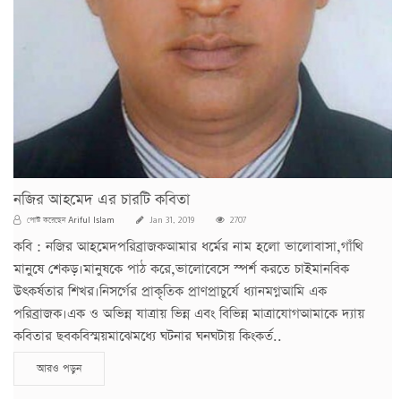
নজির আহমেদ এর চারটি কবিতা
Ariful Islam
পোস্ট করেছেন
Jan 31, 2019
2707
কবি : নজির আহমেদপরিব্রাজকআমার ধর্মের নাম হলো ভালোবাসা,গাঁথি
মানুষে শেকড়।মানুষকে পাঠ করে,ভালোবেসে স্পর্শ করতে চাইমানবিক
উৎকর্ষতার শিখর।নিসর্গের প্রাকৃতিক প্রাণপ্রাচুর্যে ধ্যানমগ্নআমি এক
পরিব্রাজক।এক ও অভিন্ন যাত্রায় ভিন্ন এবং বিভিন্ন মাত্রাযোগআমাকে দ্যায়
কবিতার ছবকবিস্ময়মাঝেমধ্যে ঘটনার ঘনঘটায় কিংকর্ত..
আরও পড়ুন