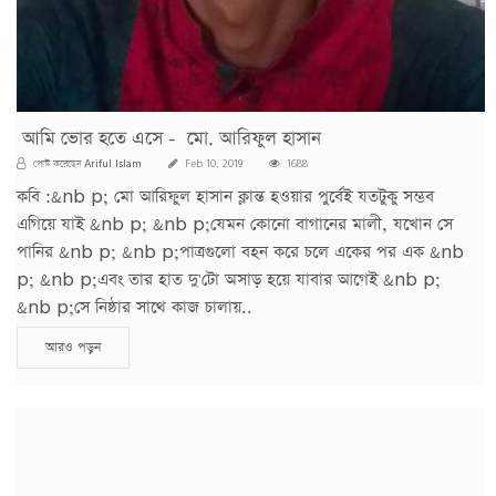
আমি ভোর হতে এসে - মো. আরিফুল হাসান
Ariful Islam
পোস্ট করেছেন
Feb 10, 2019
1688
কবি :&nb p; মো আরিফুল হাসান ক্লান্ত হওয়ার পুর্বেই যতটুকু সম্ভব
এগিয়ে যাই &nb p; &nb p;যেমন কোনো বাগানের মালী, যখোন সে
পানির &nb p; &nb p;পাত্রগুলো বহন করে চলে একের পর এক &nb
p; &nb p;এবং তার হাত দু'টো অসাড় হয়ে যাবার আগেই &nb p;
&nb p;সে নিষ্ঠার সাথে কাজ চালায়..
আরও পড়ুন