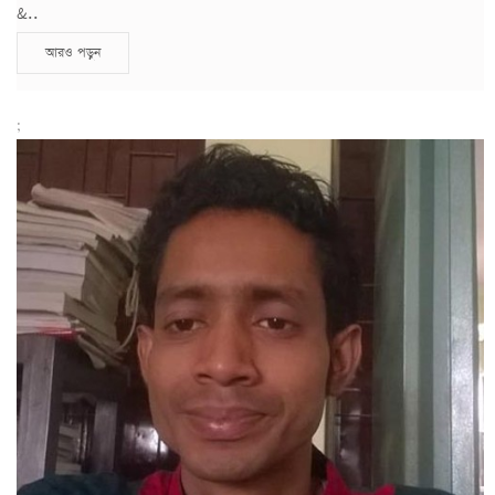
&..
আরও পড়ুন
;