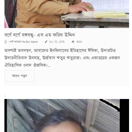
বর্ণে বর্গে বঙ্গবন্ধু- এস এম ফরিদ উদ্দিন
Ariful Islam
পোস্ট করেছেন
Oct 10, 2018
3604
অবশ্যই অবলম্বন, আমাদের ইনকিলাবের ইতিহাসের ঈষিকা, উদারচিত্ত
উদারনীতিবাদ উৎসাহ, ঊর্জস্বান ঋতুর ঋতুরাজ। এবং একাত্তরের একজন
ঐতিহাসিক ওলদ ঔজসিক।..
আরও পড়ুন
;