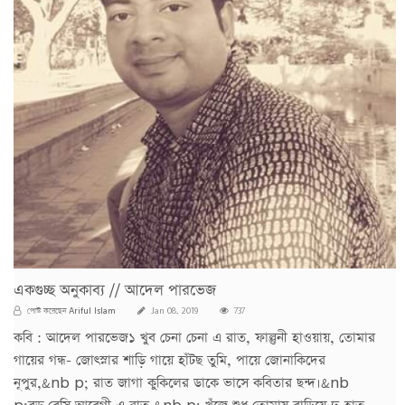
একগুচ্ছ অনুকাব্য // আদেল পারভেজ
Ariful Islam
পোস্ট করেছেন
Jan 08, 2019
737
কবি : আদেল পারভেজ১ খুব চেনা চেনা এ রাত, ফাল্গুনী হাওয়ায়, তোমার
গায়ের গন্ধ- জোৎস্নার শাড়ি গায়ে হাঁটছ তুমি, পায়ে জোনাকিদের
নূপুর,&nb p; রাত জাগা কুকিলের ডাকে ভাসে কবিতার ছন্দ।&nb