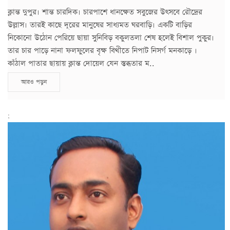
ক্লান্ত দুপুর। শান্ত চারদিক। চারপাশে ধানক্ষেত সবুজের উৎসবে রৌদ্রের
উল্লাস। তারই কাছে দূরের মানুষের সাধ্যমত ঘরবাড়ি। একটি বাড়ির
নিকোনো উঠোন পেরিয়ে ছায়া সুনিবিড় বকুলতলা শেষ হলেই বিশাল পুকুর।
তার চার পাড়ে নানা ফলফুলের বৃক্ষ বিথীতে নিপাট নিসর্গ মনকাড়ে ।
কাঁঠাল পাতার ছায়ায় ক্লান্ত দোয়েল যেন স্তব্ধতার ম..
আরও পড়ুন
;