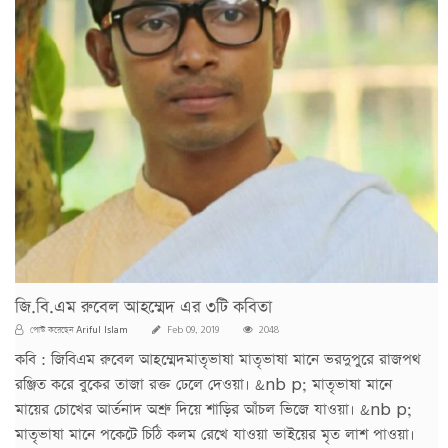
জি.বি.এম রুবেল আহম্মেদ এর ৩টি কবিতা
Ariful Islam
পোস্ট করেছেন
Feb 09, 2019
2048
কবি : জিবিএম রুবেল আহম্মেদমাতৃভাষা মাতৃভাষা মানে ভরদুপুরে রাজপথ
রঞ্জিত করে বুকের তাজা রক্ত ঢেলে দেওয়া। &nb p; মাতৃভাষা মানে
মায়ের চোখের আর্তনাদ অশ্রু দিয়ে শাড়ির আঁচল ভিজে যাওয়া। &nb p;
মাতৃভাষা মানে পকেটে চিঠি কলম রেখে যাওয়া ভাইয়ের মৃত লাশ পাওয়া।