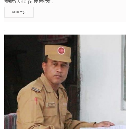
খাতায়। &nb p; কি লিখবো..
আরও পড়ুন
;