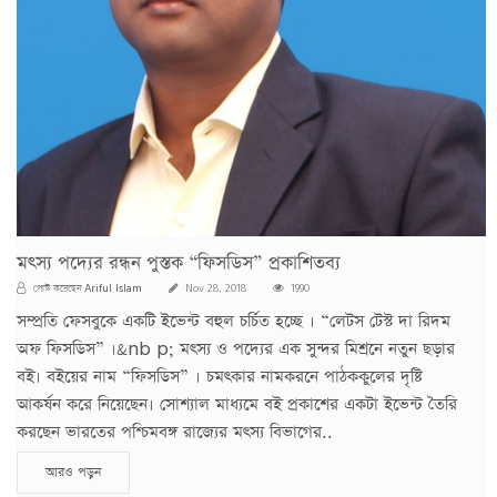
মৎস্য পদ্যের রন্ধন পুস্তক “ফিসডিস” প্রকাশিতব্য
Ariful Islam
পোস্ট করেছেন
Nov 28, 2018
1990
সম্প্রতি ফেসবুকে একটি ইভেন্ট বহুল চর্চিত হচ্ছে । “লেটস টেস্ট দা রিদম
অফ ফিসডিস” ।&nb p; মৎস্য ও পদ্যের এক সুন্দর মিশ্রনে নতুন ছড়ার
বই। বইয়ের নাম “ফিসডিস” । চমৎকার নামকরনে পাঠককুলের দৃষ্টি
আকর্ষন করে নিয়েছেন। সোশ্যাল মাধ্যমে বই প্রকাশের একটা ইভেন্ট তৈরি
করছেন ভারতের পশ্চিমবঙ্গ রাজ্যের মৎস্য বিভাগের..
আরও পড়ুন