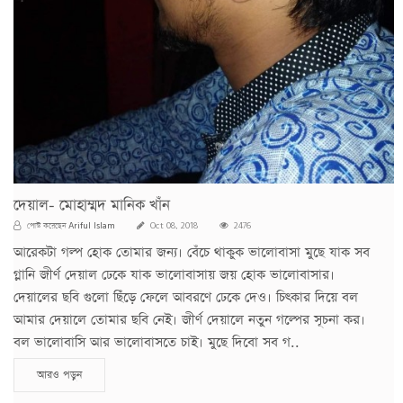
দেয়াল- মোহাম্মদ মানিক খাঁন
Ariful Islam
পোস্ট করেছেন
Oct 08, 2018
2476
আরেকটা গল্প হোক তোমার জন্য। বেঁচে থাকুক ভালোবাসা মুছে যাক সব
গ্লানি জীর্ণ দেয়াল ঢেকে যাক ভালোবাসায় জয় হোক ভালোবাসার।
দেয়ালের ছবি গুলো ছিঁড়ে ফেলে আবরণে ঢেকে দেও। চিৎকার দিয়ে বল
আমার দেয়ালে তোমার ছবি নেই। জীর্ণ দেয়ালে নতুন গল্পের সূচনা কর।
বল ভালোবাসি আর ভালোবাসতে চাই। মুছে দিবো সব গ..
আরও পড়ুন