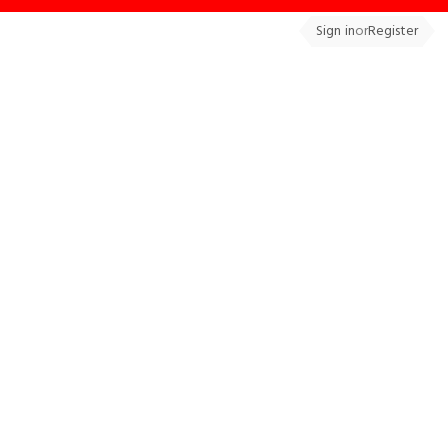
Sign in
or
Register