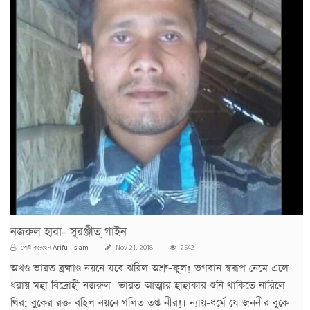
নজরুল হারা- সুরঞ্জীত্ গাইন
Ariful Islam
পোস্ট করেছেন
Nov 21, 2018
2542
অখণ্ড ভারত ব্রহ্মাণ্ড নয়নে যবে ঝরিল অশ্রু-ফুল! ভগবান স্বরূপ নেমে এলে
ধরায় মহা বিদ্রোহী নজরুল। ভারত-আত্মার হাহাকার শুনি থাকিতে নারিলে
থির; বুকের রক্ত বহিল নয়নে গলিত তপ্ত নীর!। ন্যায়-ধর্মে যে জননীর বুকে