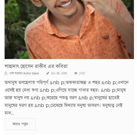
শাহাদাৎ হোসেন রাকীব এর কবিতা
Ariful Islam
পোস্ট করেছেন
Oct 09, 2018
2557
অমানুষ অবহেলায় পরিপূর্ণ &nb p;অন্ধকারাচ্ছন্ন এ শহর &nb p;এখানে
এসেই হয় মেধা শুণ্য &nb p;এগিয়ে যাচ্ছে গাধার বহর। &nb p;মানুষ
আজ মানুষ নয় &nb p;করেছে পশুত্ব বরণ &nb p;মানুষের হাতেই
মানুষের মরণ হয় &nb p;ঢেকেছে মিথ্যায় মনুষ্য আবরণ। মনুষ্যত্ব নেই
মান..
আরও পড়ুন