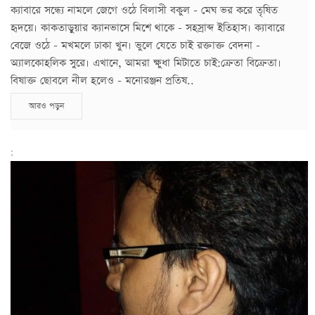
ক্যাবারে সন্ধ্যে নামলে জেগে ওঠে বিলাসী বকুল - মেঘ ভর করে তৃষিত
হৃদয়ে। কাকতাড়ুয়ার ক্যানভাসে মিশে থাকে - সহস্রাব্দ ইতিহাস। ক্যাবারে
বেজে ওঠে - মখমলে ঢাকা খুন। ভুলে যেতে চাই রক্তাক্ত বেদনা -
অ্যালকোহলিক সুরে। এখানে, আমরা ক্ষুধা মিটাতে চাই:ক্রেতা বিক্রেতা।
বিষাক্ত ছোবলে নীল হলেও - মনোরঞ্জন প্রতিষ..
আরও পড়ুন
;