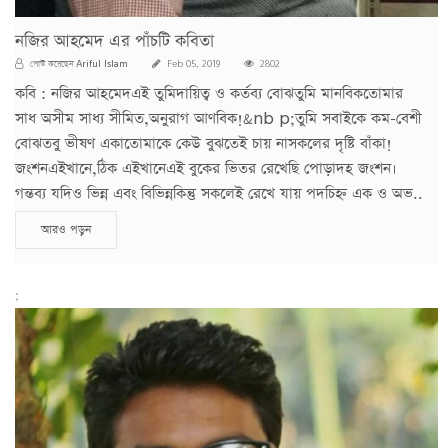
নজির আহমেদ এর পাঁচটি কবিতা
Ariful Islam
পোস্ট করেছেন
Feb 05, 2019
2802
কবি : নজির আহমেদএই তুমিদায়িত্ব ও কর্তব্য বোঝতুমি মানবিকতোমার
সাধ অসীম সাধ্য সীমিত,অনুরাগ আণবিক!&nb p;তুমি সবাইকে কম-বেশী
বোঝতবু ভীষণ একাতোমাকে কেউ বুঝতেই চায় নাসকলের দৃষ্টি বাঁকা!
জংশনএইখানে,ঠিক এইখানেএই বুকের ভিতর রেখেছি পোড়াদহ জংশন।
গন্তব্য যদিও ভিন্ন এবং বিভিন্নকিন্তু সকলেই রেখে যায় পদচিহ্ন এক ও অভ..
আরও পড়ুন
;