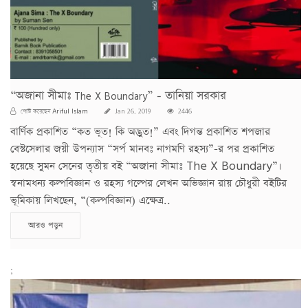
“অজানা সীমাঃ The X Boundary” - তানিয়া সরকার
Ariful Islam
পোস্ট করেছেন
Jan 26, 2019
2446
বার্ণিক প্রকাশিত “কত ভূত! কি অদ্ভুত!” এবং দিগন্ত প্রকাশিত শপজার
বেস্টসেলার জয়ী উপন্যাস “সর্প মানবঃ নাগমণি রহস্য”-র পর প্রকাশিত
হয়েছে সুমন সেনের তৃতীয় বই “অজানা সীমাঃ The X Boundary”।
স্বনামধন্য কল্পবিজ্ঞান ও রহস্য গল্পের লেখন অভিজ্ঞান রায় চৌধুরী বইটির
ভূমিকায় লিখছেন, “(কল্পবিজ্ঞান) এক্ষেত্র..
আরও পড়ুন
;