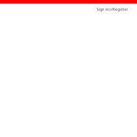
Sign in
or
Register