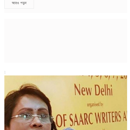
আরও পড়ুন
;