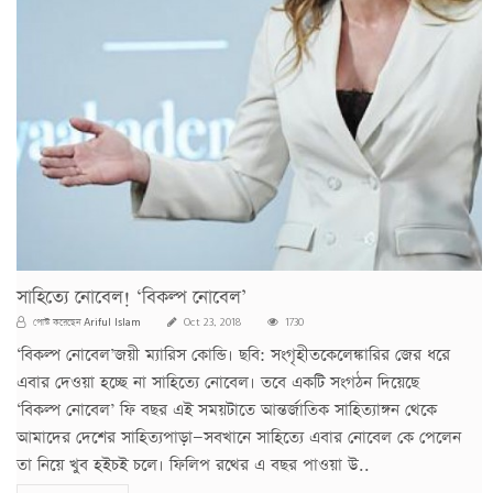
সাহিত্যে নোবেল! ‘বিকল্প নোবেল’
Ariful Islam
পোস্ট করেছেন
Oct 23, 2018
1730
‘বিকল্প নোবেল’জয়ী ম্যারিস কোন্ডি। ছবি: সংগৃহীতকেলেঙ্কারির জের ধরে
এবার দেওয়া হচ্ছে না সাহিত্যে নোবেল। তবে একটি সংগঠন দিয়েছে
‘বিকল্প নোবেল’ ফি বছর এই সময়টাতে আন্তর্জাতিক সাহিত্যাঙ্গন থেকে
আমাদের দেশের সাহিত্যপাড়া—সবখানে সাহিত্যে এবার নোবেল কে পেলেন
তা নিয়ে খুব হইচই চলে। ফিলিপ রথের এ বছর পাওয়া উ..