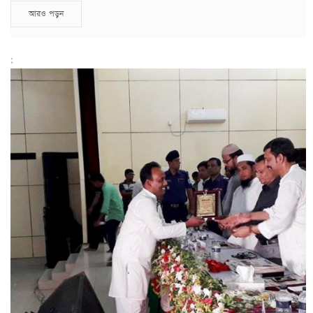
আরও পড়ুন
;