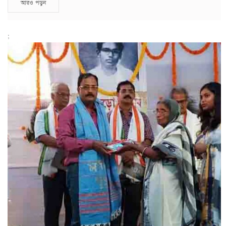
আরও পড়ুন
;