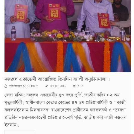
নজরুল একাডেমী আয়োজিত তিনদিন ব্যাপী অনুষ্ঠানমালা ।
Ariful Islam
পোস্ট করেছেন
Oct 03, 2018
2312
রেজা মতিন: নজরুল একাডেমীর ৫০ বছর পুর্তি, জাতীয় কবির ৪২ তম
মৃত্যুবার্ষিকী, স্বাধীনবাংলা বেতার কেন্দ্রের ৪৭ তম প্রতিষ্ঠাবার্ষিকী ও " কাজী
নজরুলইসলাম মিলনায়তন" বাংলাদেশের প্রাচীনতম নজরুলচর্চা ও গবেষণা
প্রতিষ্ঠান নজরুলএকাডেমী প্রতিষ্ঠার ৫০বর্ষ পূর্তি, জাতীয় কবি কাজী নজরুল
ইসলাম..