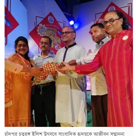
চাঁদপুর চতুরঙ্গ ইলিশ উৎসবে সাংবাদিক হৃদয়কে আজীবন সম্মাননা