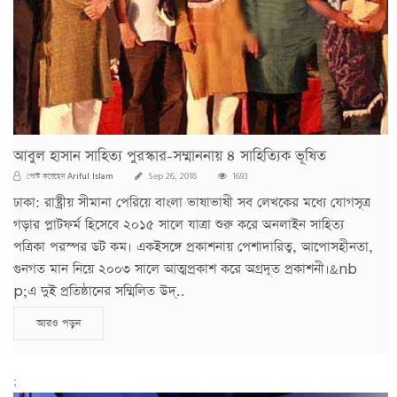
আবুল হাসান সাহিত্য পুরস্কার-সম্মাননায় ৪ সাহিত্যিক ভূষিত
Ariful Islam
পোস্ট করেছেন
Sep 26, 2018
1693
ঢাকা: রাষ্ট্রীয় সীমানা পেরিয়ে বাংলা ভাষাভাষী সব লেখকের মধ্যে যোগসূত্র
গড়ার প্লাটফর্ম হিসেবে ২০১৫ সালে যাত্রা শুরু করে অনলাইন সাহিত্য
পত্রিকা পরস্পর ডট কম। একইসঙ্গে প্রকাশনায় পেশাদারিত্ব, আপোসহীনতা,
গুনগত মান নিয়ে ২০০৩ সালে আত্মপ্রকাশ করে অগ্রদূত প্রকাশনী।&nb
p;এ দুই প্রতিষ্ঠানের সম্মিলিত উদ্..
আরও পড়ুন
;