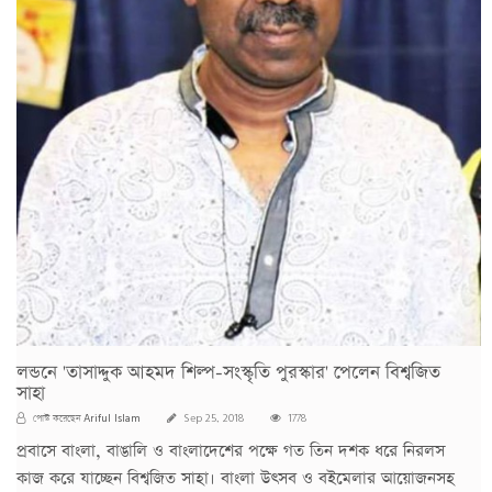
লন্ডনে 'তাসাদ্দুক আহমদ শিল্প-সংস্কৃতি পুরস্কার' পেলেন বিশ্বজিত
সাহা
Ariful Islam
পোস্ট করেছেন
Sep 25, 2018
1778
প্রবাসে বাংলা, বাঙালি ও বাংলাদেশের পক্ষে গত তিন দশক ধরে নিরলস
কাজ করে যাচ্ছেন বিশ্বজিত সাহা। বাংলা উৎসব ও বইমেলার আয়োজনসহ