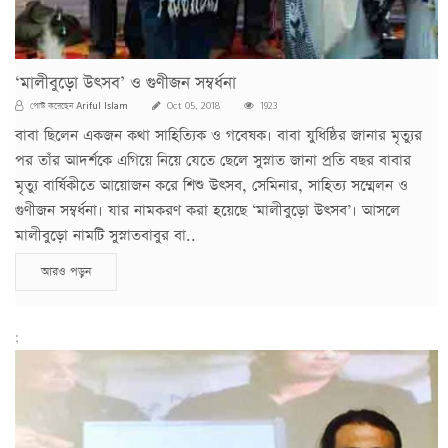
‘মালীবুড়ো উৎসব’ ও গুণীজন সম্বর্ধনা
Ariful Islam
পোস্ট করেছেন
Oct 05, 2018
1923
বাবা ছিলেন একজন কথা সাহিত্যিক ও গবেষক। বাবা যুধিষ্ঠির জানার মৃত্যুর
পর তাঁর আদর্শকে এগিয়ে নিয়ে যেতে ছেলে সুস্নাত জানা প্রতি বছর বাবার
মৃত্যু বার্ষিকীতে আয়োজন করে শিশু উৎসব, সেমিনার, সাহিত্য সম্মেলন ও
গুণীজন সম্বর্ধনা। যার নামকরণ করা হয়েছে ‘মালীবুড়ো উৎসব’। আসলে
মালীবুড়ো নামটি সুস্নাতবাবুর বা..
আরও পড়ুন
;