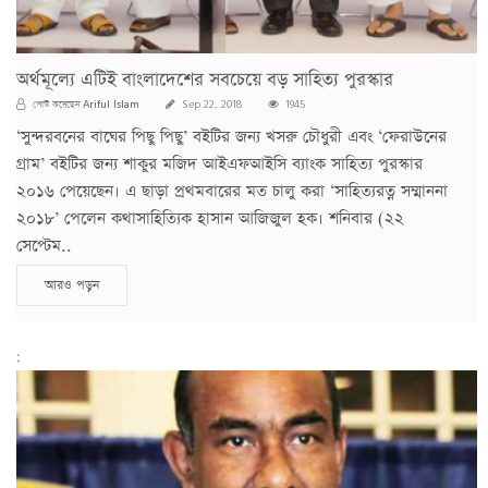
অর্থমূল্যে এটিই বাংলাদেশের সবচেয়ে বড় সাহিত্য পুরস্কার
Ariful Islam
পোস্ট করেছেন
Sep 22, 2018
1945
‘সুন্দরবনের বাঘের পিছু পিছু’ বইটির জন্য খসরু চৌধুরী এবং ‘ফেরাউনের
গ্রাম’ বইটির জন্য শাকুর মজিদ আইএফআইসি ব্যাংক সাহিত্য পুরস্কার
২০১৬ পেয়েছেন। এ ছাড়া প্রথমবারের মত চালু করা ‘সাহিত্যরত্ন সম্মাননা
২০১৮’ পেলেন কথাসাহিত্যিক হাসান আজিজুল হক। শনিবার (২২
সেপ্টেম..
আরও পড়ুন
;