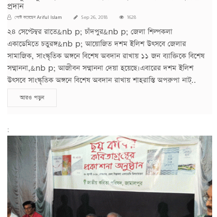
প্রদান
Ariful Islam
পোস্ট করেছেন
Sep 26, 2018
1628
২৪ সেপ্টেম্বর রাতে&nb p; চাঁদপুর&nb p; জেলা শিল্পকলা
একাডেমিতে চতুরঙ্গ&nb p; আয়োজিত দশম ইলিশ উৎসবে জেলার
সামাজিক, সাংস্কৃতিক অঙ্গনে বিশেষ অবদান রাখায় ১১ জন ব্যাক্তিকে বিশেষ
সম্মাননা,&nb p; আজীবন সম্মাননা দেয়া হয়েছে।এবারের দশম ইলিশ
উৎসবে সাংস্কৃতিক অঙ্গনে বিশেষ অবদান রাখায় শাহরাস্তি অপরুপা নাট্..
আরও পড়ুন
;