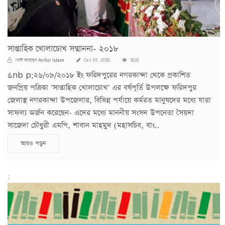
সাপ্তাহিক খোলাচোখ সম্মাননা- ২০১৮
Ariful Islam
পোস্ট করেছেন
Oct 01, 2018
1833
&nb p;২৬/০৯/২০১৮ ইং ফরিদপুরের নগরকান্দা থেকে প্রকাশিত
জনপ্রিয় পত্রিকা ‘সাপ্তাহিক খোলাচোখ’ এর বর্ষপূর্তি উপলক্ষে ফরিদপুর
জেলাস্থ নগরকান্দা উপজেলার, বিভিন্ন পর্যায়ে কর্মরত মানুষদের মধ্যে যারা
সাফল্য অর্জন করেছেন- এদের মধ্যে মাননীয় সংসদ উপনেতা সৈয়দা
সাজেদা চৌধুরী এমপি, শাবান মাহমুদ (মহাসচিব, বাং..
আরও পড়ুন
;