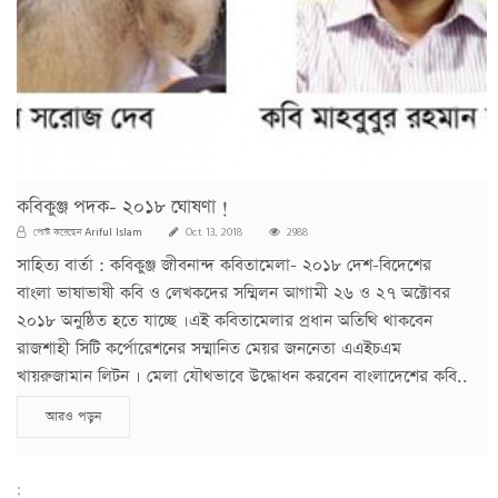
কবিকুঞ্জ পদক- ২০১৮ ঘোষণা !
Ariful Islam
পোস্ট করেছেন
Oct 13, 2018
2988
সাহিত্য বার্তা : কবিকুঞ্জ জীবনান্দ কবিতামেলা- ২০১৮ দেশ-বিদেশের
বাংলা ভাষাভাষী কবি ও লেখকদের সম্মিলন আগামী ২৬ ও ২৭ অক্টোবর
২০১৮ অনুষ্ঠিত হতে যাচ্ছে ।এই কবিতামেলার প্রধান অতিথি থাকবেন
রাজশাহী সিটি কর্পোরেশনের সম্মানিত মেয়র জননেতা এএইচএম
খায়রুজামান লিটন । মেলা যৌথভাবে উদ্ধোধন করবেন বাংলাদেশের কবি..
আরও পড়ুন
;