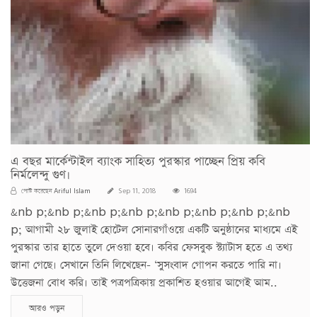
এ বছর মার্কেন্টাইল ব্যাংক সাহিত্য পুরস্কার পাচ্ছেন প্রিয় কবি
নির্মলেন্দু গুণ।
Ariful Islam
পোস্ট করেছেন
Sep 11, 2018
1694
&nb p;&nb p;&nb p;&nb p;&nb p;&nb p;&nb p;&nb
p; আগামী ২৮ জুলাই হোটেল সোনারগাঁওয়ে একটি অনুষ্ঠানের মাধ্যমে এই
পুরস্কার তার হাতে তুলে দেওয়া হবে। কবির ফেসবুক স্ট্যাটাস হতে এ তথ্য
জানা গেছে। সেখানে তিনি লিখেছেন- ‘সুসংবাদ গোপন করতে পারি না।
উত্তেজনা বোধ করি। তাই পত্রপত্রিকায় প্রকাশিত হওয়ার আগেই আম..
আরও পড়ুন