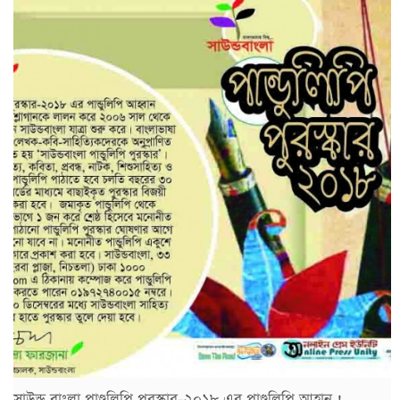
সাউন্ড বাংলা পাণ্ডুলিপি পুরস্কার-২০১৮ এর পাণ্ডুলিপি আহ্বান !