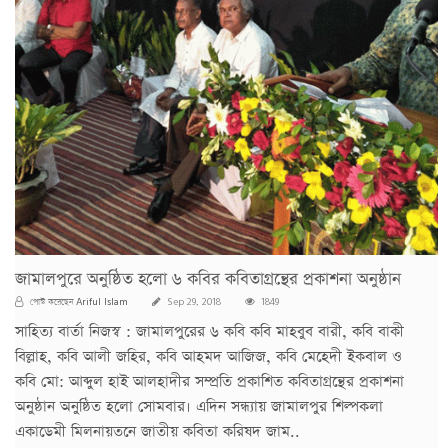
জামালপুরে অনুষ্ঠিত হলো ৬ কবির কবিতাগ্রন্থের প্রকাশনা অনুষ্ঠান
Ariful Islam
পোস্ট করেছেন
Sep 29, 2018
1849
সাহিত্য বার্তা নিজস্ব : জামালপুরের ৬ কবি কবি মাহবুব বারী, কবি বাকী
বিল্লাহ, কবি আলী জহির, কবি আহমদ আজিজ, কবি মেহেদী ইকবাল ও
কবি মো: আব্দুল হাই আলহাদীর সম্প্রতি প্রকাশিত কবিতাগ্রন্থের প্রকাশনা
অনুষ্ঠান অনুষ্ঠিত হলো সোমবার। এদিন সন্ধ্যায় জামালপুর শিল্পকলা
একাডেমী মিলনায়তনে জাতীয় কবিতা করিষদ জাম..