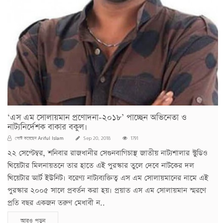
‘এস এম সোলায়মান প্রণোদনা-২০১৮’ পাচ্ছেন অভিনেতা ও
নাট্যনির্দেশক বাকার বকুল।
Ariful Islam
পোস্ট করেছেন
Sep 20, 2018
1791
২২ সেপ্টেম্বর, শনিবার রাজধানীর সেগুনবাগিচাস্থ জাতীয় নাট্যশালার স্টুডিও
থিয়েটার মিলনায়তনে তার হাতে এই পুরস্কার তুলে দেবে নাটকের দল
থিয়েটার আর্ট ইউনিট। বরেণ্য নাট্যব্যক্তিত্ব এস এম সোলায়মানের নামে এই
পুরস্কার ২০০৫ সালে প্রবর্তন করা হয়। প্রয়াত এস এম সোলায়মান স্মরণে
প্রতি বছর একজন তরুণ মেধাবী ন..
আরও পড়ুন