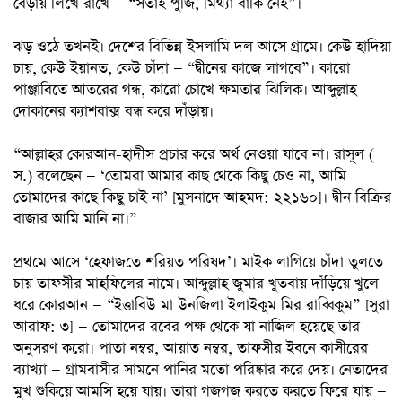
বেড়ায় লিখে রাখে — “সতাই পুঁজি, মিথ্যা বাকি নেই”।
ঝড় ওঠে তখনই। দেশের বিভিন্ন ইসলামি দল আসে গ্রামে। কেউ হাদিয়া
চায়, কেউ ইয়ানত, কেউ চাঁদা — “দ্বীনের কাজে লাগবে”। কারো
পাঞ্জাবিতে আতরের গন্ধ, কারো চোখে ক্ষমতার ঝিলিক। আব্দুল্লাহ
দোকানের ক্যাশবাক্স বন্ধ করে দাঁড়ায়।
“আল্লাহর কোরআন-হাদীস প্রচার করে অর্থ নেওয়া যাবে না। রাসূল (
স.) বলেছেন — ‘তোমরা আমার কাছ থেকে কিছু চেও না, আমি
তোমাদের কাছে কিছু চাই না’ [মুসনাদে আহমদ: ২২১৬০]। দ্বীন বিক্রির
বাজার আমি মানি না।”
প্রথমে আসে ‘হেফাজতে শরিয়ত পরিষদ’। মাইক লাগিয়ে চাঁদা তুলতে
চায় তাফসীর মাহফিলের নামে। আব্দুল্লাহ জুমার খুতবায় দাঁড়িয়ে খুলে
ধরে কোরআন — “ইত্তাবিউ মা উনজিলা ইলাইকুম মির রাব্বিকুম” [সুরা
আরাফ: ৩] — তোমাদের রবের পক্ষ থেকে যা নাজিল হয়েছে তার
অনুসরণ করো। পাতা নম্বর, আয়াত নম্বর, তাফসীর ইবনে কাসীরের
ব্যাখ্যা — গ্রামবাসীর সামনে পানির মতো পরিষ্কার করে দেয়। নেতাদের
মুখ শুকিয়ে আমসি হয়ে যায়। তারা গজগজ করতে করতে ফিরে যায় —