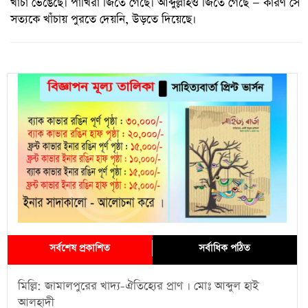
খাঁচা ভেঙেছে। পাখিরা জিতে গেছে। আব্দুল্লাহও জিতে গেছে — কারণ সে
সত্যকে খাঁচায় পুরতে দেয়নি, উড়তে দিয়েছে।
সর্বশেষ প্রকাশিত
সর্বাধিক পঠিত
মিল্লি: জামালপুরের খাদ্য-ঐতিহ্যের প্রাণ । মোঃ আব্দুল হাই
আলহাদী