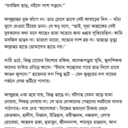
“মসজিদ ছাড়, নইলে লাশ পড়বে।”
আব্দুল্লাহর বুক কাঁপে না। তার চোখে ভাসে সেই আষাঢ়ের দিন — খাঁচা
খুলে দেওয়া টিয়ের ডানা। সে শুধু বলে, “ভাই, সূরা কাহাফের সেই
যুবকদের কথা মনে আছে? তারা সত্যের জন্য গুহায় লুকিয়েছিল। আমি
মসজিদ ছাড়ব না। মারলে মারো, সত্যের লাশ হয় না। তাছাড়া মৃত্যু
আল্লাহর হাতে তোমাদের হাতে নয়।"
লাঠি ওঠে, কিন্তু গ্রামের কিশোর রফিক, কলেজপড়ুয়া সুমি, স্কুলশিক্ষক
কাদের মাস্টার দৌড়ে আসে। “ইমাম সাহেবের গায়ে হাত দিলে গ্রামে
আগুন জ্বলবে।” হায়েনার দল পিছু হটে — যেন কুকুরের দল বাঘের
গর্জনে লেজ গুটিয়ে পালায়।
আব্দুল্লাহ একা হয়ে যায়, কিন্তু ভাঙে না। বটগাছ যেমন ঝড়ে মাথা
নোয়ায়, শিকড় নোয়ায় না। সে তার দোকানের পেছনের ঘরটাকে বানায়
পাঠাগার। নাম দেয় ‘আলোঘর’। নিজের জমানো টাকায় কেনে
কোরআন, হাদীস, বিজ্ঞান, ইতিহাস, রবীন্দ্রনাথ, নজরুল, বেগম
রোকেয়া, আহমদ ছফা, হুমায়ুন, জীবনানন্দ, শামসুর রাহমান, আল