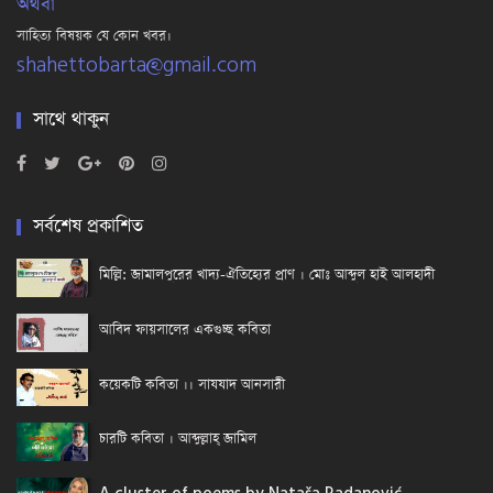
অথবা
সাহিত্য বিষয়ক যে কোন খবর।
shahettobarta@gmail.com
সাথে থাকুন
সর্বশেষ প্রকাশিত
মিল্লি: জামালপুরের খাদ্য-ঐতিহ্যের প্রাণ । মোঃ আব্দুল হাই আলহাদী
আবিদ ফায়সালের একগুচ্ছ কবিতা
কয়েকটি কবিতা ।। সাযযাদ আনসারী
চারটি কবিতা । আব্দুল্লাহ্ জামিল