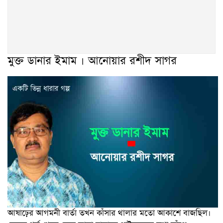
মুক্ত ডানার ইমাম । আনোয়ার রশীদ সাগর
আষাঢ়ের আগমনী বার্তা তখন কাঁসার থালার মতো আকাশে বাজছিল।