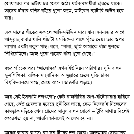
জোয়ারের পর ভাটায় চর জেগে ওঠে। ধর্মব্যবসায়ীরা হারতে থাকে।
তাদের চাঁদার রশিদ বইয়ে ধুলো জমে, মাইকের ব্যাটারি ডাউন হয়ে
যায়।
এক মাঘের শীতের সকালে আজিমউদ্দিন মারা যান। জানাজার আগে
আব্দুল্লাহ বাবার খালি খাঁচাটা মসজিদের পাশে পুঁতে দেয়। তার ওপর
লাগায় একটা বকুল গাছ। বলে, “বাবা, তুমি আমাকে খাঁচা খুলতে
শিখিয়েছিলে। আজ পুরো গ্রামের খাঁচা খুলে গেছে।”
বছর পাঁচেক পর। ‘আলোঘর’ এখন ইউনিয়ন পাঠাগার। সুমি এখন
স্কুলশিক্ষিকা, রফিক সাংবাদিক। আব্দুল্লাহর ছেলে মুক্তি ঢাকা
বিশ্ববিদ্যালয়ে পড়ে, মেয়ে আলো ডাক্তারি পড়ছে।
আর সেই ইসলামি দলগুলো? কেউ রাজনীতির ভাগ-বাঁটোয়ারায় হারিয়ে
গেছে, কেউ গ্রেফতার হয়েছে দুর্নীতির দায়ে, কেউ নিজেরাই নিজেদের
কামড়াকামড়িতে শেষ। গ্রামের মানুষ এখন বোঝে — টুপি মাথায় দিলেই
ফেরেশতা হয় না, আরবি জানলেই আলেম হয় না।
আষাঢ় আবার আসে। বাগানে টিয়ের দল ডাকে। আব্দুল্লাহর দোকানের