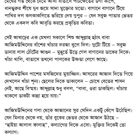
মেঘের গর্ভ থেকে নেমে আসা বাতাসে পাটক্ষেতের ডগা কাঁপে,
ধানভুরুর শীষে দুধ জমে সাদা মুক্তোর মতো। বাগানে বাগানে টিয়ে
পাখির দল কলকাকলিতে ভরিয়ে দেয় দুপুর — যেন সবুজ পাতার ভেতর
থেকে একদল কবি আবৃত্তি করছে প্রকৃতির কবিতা।
সেই আষাঢ়ের এক মেঘলা সকালে শিশু আব্দুল্লাহ হঠাৎ বাবা
আজিমউদ্দিনের বাঁশের খাঁচার দরজা খুলে দিল। দুটো টিয়ে — সবুজ
ডানায় লাল ঠোঁটের আগুন — মুহূর্তে উড়ে গেল বাগানের ডাকের দিকে।
খাঁচা খালি, বাতাসে তখনো পালকের উষ্ণতা লেগে আছে।
আজিমউদ্দিন পাশের মসজিদের মুয়াজ্জিন। আসরের আজান দিতে গিয়ে
দেখলেন খাঁচা শূন্য। ছেলের দিকে তাকালেন — চোখে বেতের শাসন
নেই, আছে বিস্ময়। আব্দুল্লাহ শুধু বলল, “বাবা, ওরা ডাকছিল। খাঁচায়
থাকলে ডাকটা কান্না হয়ে যায়।”
আজিমউদ্দিনের গলা থেকে আজানের সুর সেদিন একটু কেঁপে উঠেছিল।
যেন মিনার থেকে নয়, তাঁর বুকের ভেতর থেকে আজান উঠছে —
“হাইয়া আলাল ফালাহ”, কল্যাণের দিকে এসো। মুক্তির দিকেই তো
কল্যাণ।