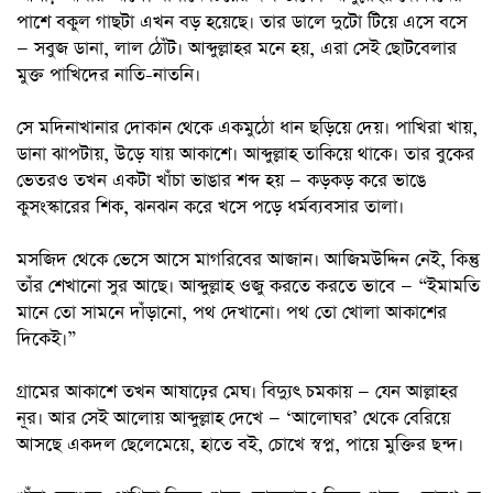
পাশে বকুল গাছটা এখন বড় হয়েছে। তার ডালে দুটো টিয়ে এসে বসে
— সবুজ ডানা, লাল ঠোঁট। আব্দুল্লাহর মনে হয়, এরা সেই ছোটবেলার
মুক্ত পাখিদের নাতি-নাতনি।
সে মদিনাখানার দোকান থেকে একমুঠো ধান ছড়িয়ে দেয়। পাখিরা খায়,
ডানা ঝাপটায়, উড়ে যায় আকাশে। আব্দুল্লাহ তাকিয়ে থাকে। তার বুকের
ভেতরও তখন একটা খাঁচা ভাঙার শব্দ হয় — কড়কড় করে ভাঙে
কুসংস্কারের শিক, ঝনঝন করে খসে পড়ে ধর্মব্যবসার তালা।
মসজিদ থেকে ভেসে আসে মাগরিবের আজান। আজিমউদ্দিন নেই, কিন্তু
তাঁর শেখানো সুর আছে। আব্দুল্লাহ ওজু করতে করতে ভাবে — “ইমামতি
মানে তো সামনে দাঁড়ানো, পথ দেখানো। পথ তো খোলা আকাশের
দিকেই।”
গ্রামের আকাশে তখন আষাঢ়ের মেঘ। বিদ্যুৎ চমকায় — যেন আল্লাহর
নূর। আর সেই আলোয় আব্দুল্লাহ দেখে — ‘আলোঘর’ থেকে বেরিয়ে
আসছে একদল ছেলেমেয়ে, হাতে বই, চোখে স্বপ্ন, পায়ে মুক্তির ছন্দ।