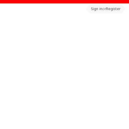
Sign in
or
Register