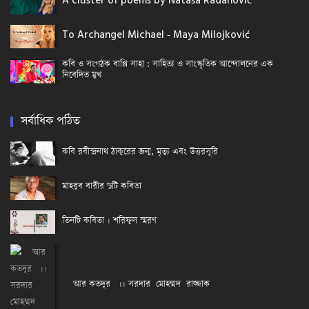
A cluster of poems by Nataša Radanović
To Archangel Michael - Maya Milojković
কবি ও সংগঠক বাপ্পি সাহা : সাহিত্য ও সাংস্কৃতিক আন্দোলনের এক
নিবেদিত মুখ
সর্বাধিক পঠিত
কবি রবীন্দ্রনাথ ঠাকুরের জন্ম, মৃত্যু এবং উত্তরসূরি
মাহবুব বারীর দুটি কবিতা
তিনটি কবিতা । শরিফুল স্মরণ
আর কতদূর ।। সরদার মোহম্মদ রাজ্জাক