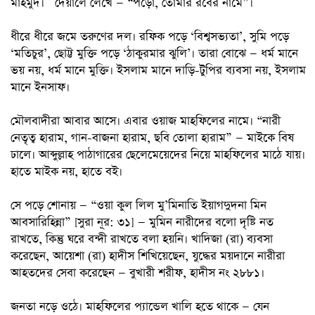
মাহমুদ। দেয়ালে লেখে — “পড়ো, তোমার রবের নামে”।
ধীরে ধীরে জমে তরুণের দল। রফিক পড়ে ‘বিশ্বসভ্যতা’, সুমি পড়ে
‘মতিচুর’, ছোট্ট মুক্তি পড়ে ‘ঠাকুরমার ঝুলি’। তারা বোঝে — ধর্ম মানে
ভয় নয়, ধর্ম মানে মুক্তি। ইসলাম মানে দাড়ি-টুপির ব্যবসা নয়, ইসলাম
মানে ইনসাফ।
মৌলবাদীরা আবার আসে। এবার ওয়াজ মাহফিলের নামে। “নারী
নেতৃত্ব হারাম, গান-বাজনা হারাম, ছবি তোলা হারাম” — মাইকে বিষ
ঢালে। আব্দুল্লাহ পাঠাগারের ছেলেমেয়েদের নিয়ে মাহফিলের মাঠে যায়।
হাতে মাইক নয়, হাতে বই।
সে পড়ে শোনায় — “ওয়া কুল লিল মু’মিনাতি ইয়াগদুদনা মিন
আবসারিহিন্না” [সুরা নূর: ৩১] — মুমিন নারীদের বলো দৃষ্টি নত
রাখতে, কিন্তু ঘরে বন্দী রাখতে বলা হয়নি। খাদিজা (রা) ব্যবসা
করেছেন, আয়েশা (রা) হাদীস শিখিয়েছেন, যুদ্ধের ময়দানে নারীরা
আহতদের সেবা করেছেন — বুখারী শরীফ, হাদীস নং ২৮৮১।
জনতা নড়ে ওঠে। মাহফিলের প্যান্ডেল খালি হতে থাকে — যেন