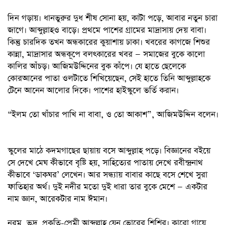
দিন গড়ায়। ধানভুরুর দুধ শীষ সোনা হয়, কাটা পড়ে, আবার নতুন চারা
জাগে। আব্দুল্লাহও বাড়ে। প্রথমে পাশের গ্রামের মাদ্রাসায় দেয় বাবা।
কিন্তু চারদিক তখন অন্ধকারের কুয়াশায় ঢাকা। খবরের কাগজে শিশুর
কান্না, মাদ্রাসার অন্ধকূপে বলৎকারের খবর — সমাজের বুকে কালো
কালির আঁচড়। আজিমউদ্দিনের বুক কাঁপে। যে হাতে ছেলেকে
কোরআনের পাতা ওলটাতে শিখিয়েছেন, সেই হাতে তিনি আব্দুল্লাহকে
টেনে আনেন আলোর দিকে। পাশের হাইস্কুলে ভর্তি করান।
“ইলম তো খাঁচার পাখি না বাবা, ও তো আকাশ”, আজিমউদ্দিন বলেন।
স্কুলের মাঠে কদমগাছের ছায়ায় বসে আব্দুল্লাহ পড়ে। বিজ্ঞানের বইয়ে
সে দেখে মেঘ কীভাবে বৃষ্টি হয়, সাহিত্যের পাতায় দেখে রবীন্দ্রনাথ
কীভাবে ‘ডাকঘর’ লেখেন। আর সন্ধ্যায় বাবার কাছে বসে শেখে সুরা
ফাতিহার অর্থ। দুই নদীর মতো দুই ধারা তার বুকে মেশে — একটার
নাম জ্ঞান, আরেকটার নাম ঈমান।
নরম, ভদ্র, প্রকৃতি-প্রেমী আব্দুল্লাহ যেন ভোরের শিশির। কারো গায়ে