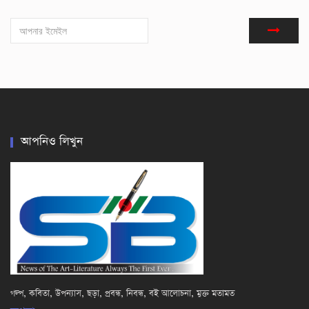
আপনিও লিখুন
গল্প, কবিতা, উপন্যাস, ছড়া, প্রবন্ধ, নিবন্ধ, বই আলোচনা, মুক্ত মতামত