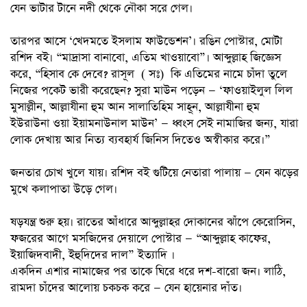
যেন ভাটার টানে নদী থেকে নৌকা সরে গেল।
তারপর আসে ‘খেদমতে ইসলাম ফাউন্ডেশন’। রঙিন পোস্টার, মোটা
রশিদ বই। “মাদ্রাসা বানাবো, এতিম খাওয়াবো”। আব্দুল্লাহ জিজ্ঞেস
করে, “হিসাব কে দেবে? রাসূল ( সঃ) কি এতিমের নামে চাঁদা তুলে
নিজের পকেট ভারী করেছেন? সুরা মাউন পড়েন — ‘ফাওয়াইলুল লিল
মুসাল্লীন, আল্লাযীনা হুম আন সালাতিহিম সাহূন, আল্লাযীনা হুম
ইউরাউনা ওয়া ইয়ামনাউনাল মাউন’ — ধ্বংস সেই নামাজির জন্য, যারা
লোক দেখায় আর নিত্য ব্যবহার্য জিনিস দিতেও অস্বীকার করে।”
জনতার চোখ খুলে যায়। রশিদ বই গুটিয়ে নেতারা পালায় — যেন ঝড়ের
মুখে কলাপাতা উড়ে গেল।
ষড়যন্ত্র শুরু হয়। রাতের আঁধারে আব্দুল্লাহর দোকানের ঝাঁপে কেরোসিন,
ফজরের আগে মসজিদের দেয়ালে পোস্টার — “আব্দুল্লাহ কাফের,
ইয়াজিদবাদী, ইহুদিদের দাল” ইত্যাদি ।
একদিন এশার নামাজের পর তাকে ঘিরে ধরে দশ-বারো জন। লাঠি,
রামদা চাঁদের আলোয় চকচক করে — যেন হায়েনার দাঁত।