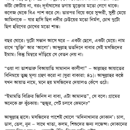
কাঁটা ফোটায় না, বরং দূর্বাঘাসের ডগায় মুক্তোর মতো লেগে থাকে।
কলেজ থেকে বিএ পাশ করে সে। তারপর বিয়ে করে সুন্দরী, সুশ্রী মেয়ে
আমিনাকে — যার হাসি ছিল নদীর ঢেউয়ের মতো নির্মল, চোখ দুটো
ছিল হরিণের চোখের মতো শান্ত।
বছর ঘোরে। দুটো সন্তান আসে ঘরে — একটা ছেলে, একটা মেয়ে। নাম
রাখে ‘মুক্তি’ আর ‘আলো’। আব্দুল্লাহ ততদিনে বাবার সেই মসজিদের
ইমাম। কিন্তু মিম্বরে দাঁড়িয়ে সে বেতন নেয় না।
“ওয়া লা তাশতারু বিআয়াতি সামানান কালীলা” — আল্লাহর আয়াতের
বিনিময়ে তুচ্ছ মূল্য গ্রহণ করো না [সুরা বাকারা: ৪১]। আব্দুল্লাহর কণ্ঠে
যখন আয়াত নামে, মনে হয় মসজিদের দেয়ালও কেঁপে ওঠে।
“ইমামতি বিক্রির জিনিস না বাবা, এটা আমানত”, সে বলে। গ্রামের
অনেকে ভ্রু কুঁচকায়। “হুজুর, পেট চলবে কেমনে?”
আব্দুল্লাহ হাসে। মসজিদের পাশেই খোলে ‘মদিনাখানার দোকান’। চাল,
ডাল, তেল, নুন — সাথে খাতা, কলম, শিশুদের জন্য লজেন্স। দোকানের