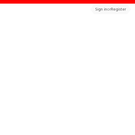
Sign in
or
Register