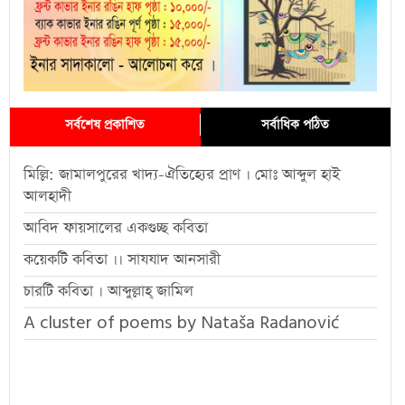
সর্বশেষ প্রকাশিত
সর্বাধিক পঠিত
মিল্লি: জামালপুরের খাদ্য-ঐতিহ্যের প্রাণ । মোঃ আব্দুল হাই
আলহাদী
আবিদ ফায়সালের একগুচ্ছ কবিতা
কয়েকটি কবিতা ।। সাযযাদ আনসারী
চারটি কবিতা । আব্দুল্লাহ্ জামিল
A cluster of poems by Nataša Radanović