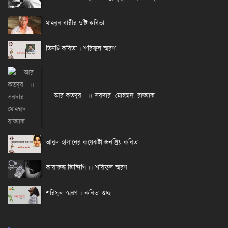
মাহবুব বারীর দুটি কবিতা
তিনটি কবিতা । শরিফুল স্মরণ
আর কতদূর ।। সরদার মোহম্মদ রাজ্জাক
আবুল হাসানের কয়েকটা জনপ্রিয় কবিতা
কারারুদ্ধ জিন্দিগি ।। শরিফুল স্মরণ
শরিফুল স্মরণ । কবিতা গুচ্ছ