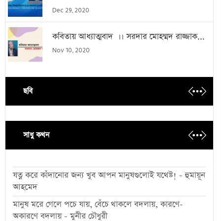
Dec 29, 2020
কবিতায় আধ্যাত্মবাদ ।। সরদার মোহম্মদ রাজ্জাক...
Nov 10, 2020
ছবি
সাধু কথন
যত্ন করে কাঁদানোর জন্য খুব আপন মানুষগুলোই যথেষ্ট! - হুমায়ূন
আহমেদ
মানুষ মরে গেলে পচে যায়, বেঁচে থাকলে বদলায়, কারণে-
অকারণে বদলায় - মুনীর চৌধুরী