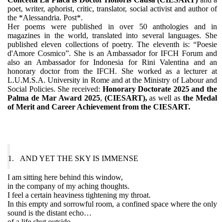
poet, writer, aphorist, critic, translator, social activist and author of
the *Alessandria. Post*.
Her poems were published in over 50 anthologies and in
magazines in the world, translated into several languages. She
published eleven collections of poetry. The eleventh is: “Poesie
d'Amore Cosmico”. She is an Ambassador for IFCH Forum and
also an Ambassador for Indonesia for Rini Valentina and an
honorary doctor from the IFCH. She worked as a lecturer at
L.U.M.S.A. University in Rome and at the Ministry of Labour and
Social Policies. She received:
Honorary Doctorate 2025 and the
Palma de Mar Award 2025
,
(CIESART),
as well as
the Medal
of Merit and Career Achievement from the CIESART.
1.
AND YET THE SKY IS IMMENSE
I am sitting here behind this window,
in the company of my aching thoughts.
I feel a certain heaviness tightening my throat.
In this empty and sorrowful room, a confined space where the only
sound is the distant echo…
of a life shut outside,