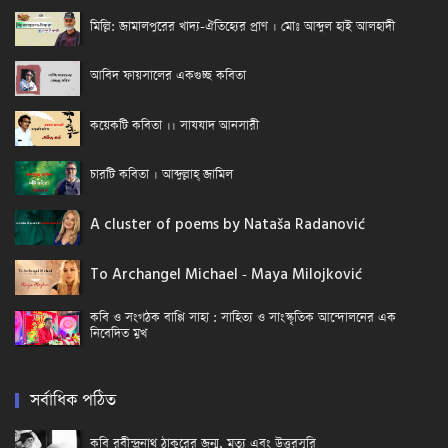
মিল্লি: জামালপুরের খাদ্য-ঐতিহ্যের প্রাণ । মোঃ আব্দুল হাই আলহাদী
আবিদ ফায়সালের একগুচ্ছ কবিতা
কয়েকটি কবিতা ।। সাযযাদ আনসারী
চারটি কবিতা । আব্দুল্লাহ্ জামিল
A cluster of poems by Nataša Radanović
To Archangel Michael - Maya Milojković
কবি ও সংগঠক বাপ্পি সাহা : সাহিত্য ও সাংস্কৃতিক আন্দোলনের এক
নিবেদিত মুখ
সর্বাধিক পঠিত
কবি রবীন্দ্রনাথ ঠাকুরের জন্ম, মৃত্যু এবং উত্তরসূরি