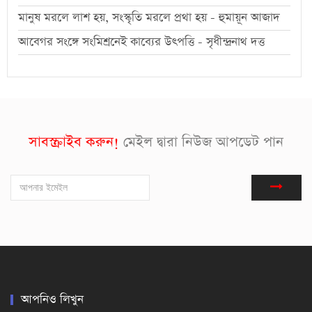
মানুষ মরলে লাশ হয়, সংস্কৃতি মরলে প্রথা হয় - হুমায়ূন আজাদ
আবেগর সংঙ্গে সংমিশ্রনেই কাব্যের উৎপত্তি - সৃধীন্দ্রনাথ দত্ত
সাবস্ক্রাইব করুন!
মেইল দ্বারা নিউজ আপডেট পান
আপনিও লিখুন