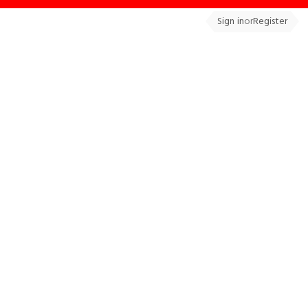
Sign in
or
Register