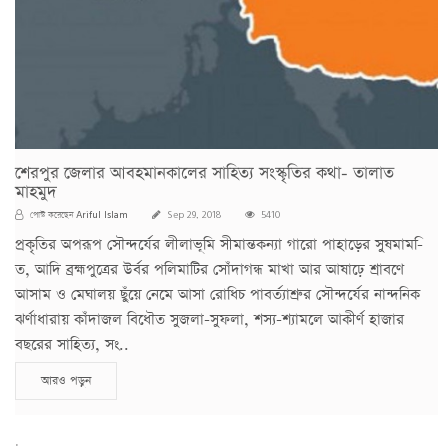
শেরপুর জেলার আবহমানকালের সাহিত্য সংস্কৃতির কথা- তালাত
মাহমুদ
Ariful Islam
পোস্ট করেছেন
Sep 29, 2018
5410
প্রকৃতির অপরূপ সৌন্দর্যের লীলাভূমি সীমান্তকন্যা গারো পাহাড়ের সুষমাম-ি
ত, আদি ব্রহ্মপুত্রের উর্বর পলিমাটির সোঁদাগন্ধ মাখা আর আষাঢ়ে শ্রাবণে
আসাম ও মেঘালয় ছুঁয়ে নেমে আসা রোধিচ পাবর্ত্যাশ্রুর সৌন্দর্যের নান্দনিক
ঝর্ণাধারায় কাঁদাজল বিধৌত সুজলা-সুফলা, শস্য-শ্যামলে আকীর্ণ হাজার
বছরের সাহিত্য, সং..
আরও পড়ুন
;