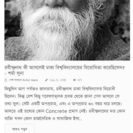
রবীন্দ্রনাথ কী আসলেই ঢাকা বিশ্ববিদ্যালয়ের বিরোধিতা করেছিলেন?
- শর্মা লুনা
Ariful Islam
পোস্ট করেছেন
Sep 22, 2018
873
কিছুদিন আগ পর্যন্তও জানতাম, রবীন্দ্রনাথ ঢাকা বিশ্ববিদ্যালয় বিরোধী
ছিলেন। কিন্তু বেশ কিছু গবেষণামূলক প্রবন্ধ থেকে জানা গেল আসলে সে
তথ্য ভুল। সেটা একটি অপপ্রচার, এবং এ অপপ্রচার ৩০ বছর ধরে চলছে।
আদতে এই তথ্যের কোন Concrete প্রমাণ নেই। রবীন্দ্রনাথের মত কোন
ব্যক্তি যখন কোন রাজনৈতিক ও সামাজিক ইস্য..
আরও পড়ুন