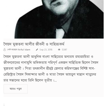
সৈয়দ মুজতবা আলীর জীবনী ও সাহিত্যকর্ম
Ariful Islam
পোস্ট করেছেন
Sep 23, 2018
12347
সৈয়দ মুজতবা আলী আধুনিক বাংলা সাহিত্যের অন্যতম রম্যরচয়িতা ও
জীবনবোধের নানামুখি অভিজ্ঞতায় পরিপূর্ণ একজন সাহিত্যিক ছিলেন সৈয়দ
মুজতবা আলী । পিতা তৎকালীন শ্রীহট্ট জেলার করিমগঞ্জের বিশিষ্ট সাব-
রেজিস্ট্রার সৈয়দ সিকান্দার আলী ও মাতা সৈয়দ আয়তুল মান্নান খাতুনের
চার সন্তানের মধ্যে তিনি ছিলেন তৃতীয় ।..
আরও পড়ুন
;