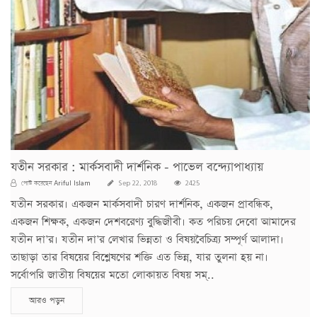
যতীন সরকার : মার্কসবাদী দার্শনিক - পাভেল বন্দ্যোপাধ্যায়
Ariful Islam
পোস্ট করেছেন
Sep 22, 2018
2425
যতীন সরকার। একজন মার্কসবাদী চারণ দার্শনিক, একজন প্রাবন্ধিক,
একজন শিক্ষক, একজন দেশবরেণ্য বুদ্ধিজীবী। কত পরিচয় দেবো আমাদের
যতীন দা’র। যতীন দা’র লেখার ভিন্নতা ও বিষয়বৈচিত্র্য সম্পূর্ণ আলাদা।
তাছাড়া তার বিষয়ের বিশ্লেষণের শক্তি এত ভিন্ন, যার তুলনা হয় না।
সর্বোপরি জাতীয় বিষয়ের মতো লোকায়ত বিষয় সম্..
আরও পড়ুন