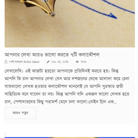
আপনার লেখা আরও ভালো করতে ৭টি কলাকৌশল
Ariful Islam
পোস্ট করেছেন
Dec 06, 2018
1859
লেখালেখি। এই কাজটা হয়তো আপনাকে প্রতিদিনই করতে হয়। কিন্তু
আপনি কি চান আপনার লেখা যেন আর দশজনের থেকে আলাদা করে চেনা
যায়ভালো লেখক হওয়ার কলাকৌশল মানলেই যে আপনি পুরস্কার জয়ী
সাহিত্যিক বনে যাবেন তা নয়। কিন্তু আপনি যদি একজন ভালো লেখক হতে
চান, পেশাদারদের কিছু পরামর্শ মেনে চলা ভালো।লেইন গ্রিন এক..
আরও পড়ুন
;