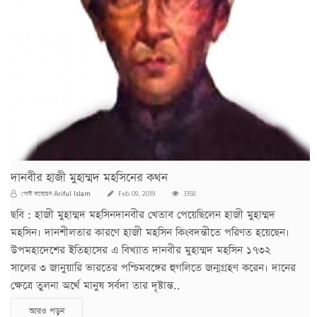
দানবীর হাজী মুহাম্মদ মহসিনের কথন
Ariful Islam
পোস্ট করেছেন
Feb 09, 2019
3358
ছবি : হাজী মুহাম্মদ মহসিনদানবীর খেতাব পেয়েছিলেন হাজী মুহাম্মদ
মহসিন। দানশীলতার কারণে হাজী মহসিন কিংবদন্তীতে পরিণত হয়েছেন।
উপমহাদেশের ইতিহাসের এ বিখ্যাত দানবীর মুহাম্মদ মহসিন ১৭৩২
সালের ৩ জানুয়ারি ভারতের পশ্চিমবঙ্গের হুগলিতে জন্মগ্রহণ করেন। দানের
ক্ষেত্রে তুলনা অর্থে মানুষ সর্বদা তার দৃষ্টান্ত..
আরও পড়ুন