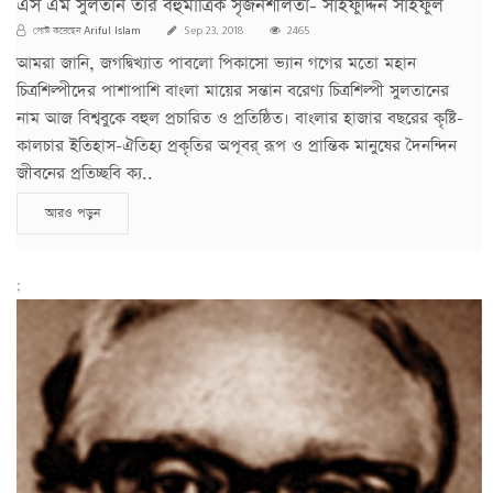
এস এম সুলতান তার বহুমাত্রিক সৃজনশীলতা- সাইফুদ্দিন সাইফুল
Ariful Islam
পোস্ট করেছেন
Sep 23, 2018
2465
আমরা জানি, জগদ্বিখ্যাত পাবলো পিকাসো ভ্যান গগের মতো মহান
চিত্রশিল্পীদের পাশাপাশি বাংলা মায়ের সন্তান বরেণ্য চিত্রশিল্পী সুলতানের
নাম আজ বিশ্ববুকে বহুল প্রচারিত ও প্রতিষ্ঠিত। বাংলার হাজার বছরের কৃষ্টি-
কালচার ইতিহাস-ঐতিহ্য প্রকৃতির অপূবর্ রূপ ও প্রান্তিক মানুষের দৈনন্দিন
জীবনের প্রতিচ্ছবি ক্য..
আরও পড়ুন
;