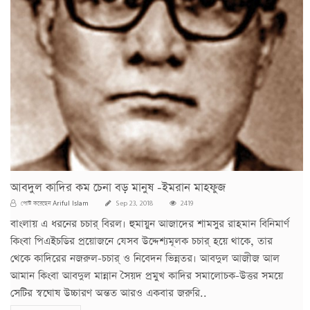
আবদুল কাদির কম চেনা বড় মানুষ -ইমরান মাহফুজ
Ariful Islam
পোস্ট করেছেন
Sep 23, 2018
2419
বাংলায় এ ধরনের চচার্ বিরল। হুমায়ুন আজাদের শামসুর রাহমান বিনিমার্ণ
কিংবা পিএইচডির প্রয়োজনে যেসব উদ্দেশ্যমূলক চচার্ হয়ে থাকে, তার
থেকে কাদিরের নজরুল-চচার্ ও নিবেদন ভিন্নতর। আবদুল আজীজ আল
আমান কিংবা আবদুল মান্নান সৈয়দ প্রমুখ কাদির সমালোচক-উত্তর সময়ে
সেটির স্বঘোষ উচ্চারণ অন্তত আরও একবার জরুরি..