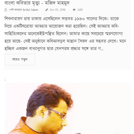
বাংলা কবিতার মৃত্যু - মজিদ মাহমুদ
Ariful Islam
পোস্ট করেছেন
Oct 01, 2018
2491
শিবনারায়ণ রায় ঢাকায় এসেছিলেন সম্ভবত ১৯৯০ সালের দিকে। তাকে
নিয়ে একটিঘরোয়া আড্ডার আয়োজন করা হয়েছিল। সেই আড্ডায় কবি-
সাহিত্যিকদের অনেকেইউপস্থিত ছিলেন। আমার কাছে সবচেয়ে স্মরণযোগ্য
হয়ে আছে- সেই অনুষ্ঠানে কবিআবদুল মান্নান সৈয়দ এর সহবত দেখে। মনে
হচ্ছিল একজন বাধ্যানুগত ছাত্র যেনপরম শ্রদ্ধার সঙ্গে তার গ..
আরও পড়ুন
;