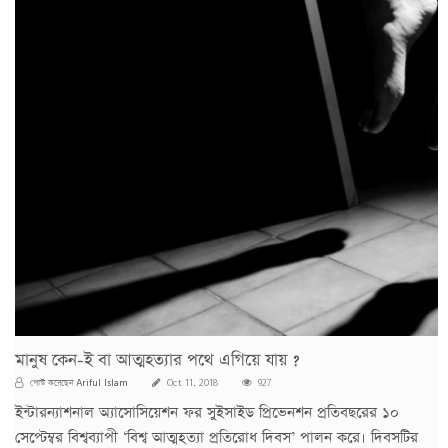
মানুষ কেন-ই বা আত্মহত্যার পথে এগিয়ে যায় ?
Ariful Islam
পোস্ট করেছেন
Oct 11, 2018
927
ইন্টারন্যাশনাল অ্যাসোসিয়েশন ফর সুইসাইড প্রিভেনশন প্রতিবছরের ১০
সেপ্টেম্বর বিশ্বব্যাপী ‘বিশ্ব আত্মহত্যা প্রতিরোধ দিবস’ পালন করে। দিবসটির