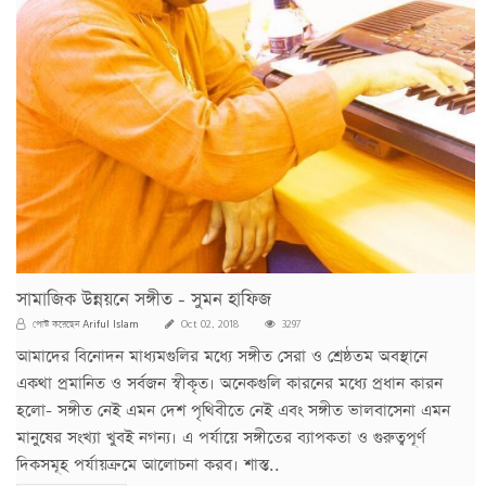
সামাজিক উন্নয়নে সঙ্গীত - সুমন হাফিজ
Ariful Islam
পোস্ট করেছেন
Oct 02, 2018
3297
আমাদের বিনোদন মাধ্যমগুলির মধ্যে সঙ্গীত সেরা ও শ্রেষ্ঠতম অবস্থানে
একথা প্রমানিত ও সর্বজন স্বীকৃত। অনেকগুলি কারনের মধ্যে প্রধান কারন
হলো- সঙ্গীত নেই এমন দেশ পৃথিবীতে নেই এবং সঙ্গীত ভালবাসেনা এমন
মানুষের সংখ্যা খুবই নগন্য। এ পর্যায়ে সঙ্গীতের ব্যাপকতা ও গুরুত্বপূর্ণ
দিকসমূহ পর্যায়ক্রমে আলোচনা করব। শাস্ত..