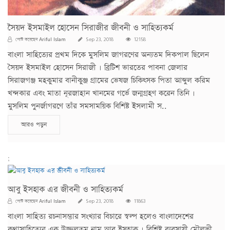
সৈয়দ ইসমাইল হোসেন সিরাজীর জীবনী ও সাহিত্যকর্ম
Ariful Islam
পোস্ট করেছেন
Sep 23, 2018
12158
বাংলা সাহিত্যের প্রথম দিকে মুসলিম জাগরণের অন্যতম দিকপাল ছিলেন
সৈয়দ ইসমাইল হোসেন সিরাজী । ব্রিটিশ ভারতের পাবনা জেলার
সিরাজগঞ্জ মহকুমার বানীকুঞ্জ গ্রামের ভেষজ চিকিৎসক পিতা আব্দুল করিম
খন্দকার এবং মাতা নূরজাহান খানমের গর্ভে জন্মগ্রহণ করেন তিনি ।
মুসলিম পুনর্জাগরণে তাঁর সমসাময়িক বিশিষ্ট ইসলামী স..
আরও পড়ুন
;
আবু ইসহাক এর জীবনী ও সাহিত্যকর্ম
Ariful Islam
পোস্ট করেছেন
Sep 23, 2018
11863
বাংলা সাহিত্য রচনাসম্ভার সংখ্যার বিচারে স্বল্প হলেও বাংলাদেশের
কথাসাহিত্যের এক উজ্জ্বলতম নাম আবু ইসহাক । বিশিষ্ট ব্যবসায়ী মৌলভী