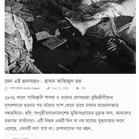
কেন এই হননযজ্ঞ? - হাসান আজিজুল হক
Ariful Islam
পোস্ট করেছেন
Dec 15, 2018
728
১৯৭১ সালে পাকিস্তানি শাসক ও তাদের দোসরেরা বুদ্ধিজীবীদের
নৃসংশভাবে হত্যার পর তাঁদের লাশ ফেলে রাখে ঢাকার রায়েরবাজার
বদ্ধভূমিতে। ছবি: সংগৃহীতবাংলাদেশের মুক্তিসংগ্রামের চূড়ান্ত ফল, আমাদের
রক্তাক্ত স্বাধীনতা। এটি নিছক একটি দিন বা নয় মাসের যুদ্ধযাত্রার ফলে
এসেছে, এমনটি বলা যায় না। দেশভাগের পর বহুদ..