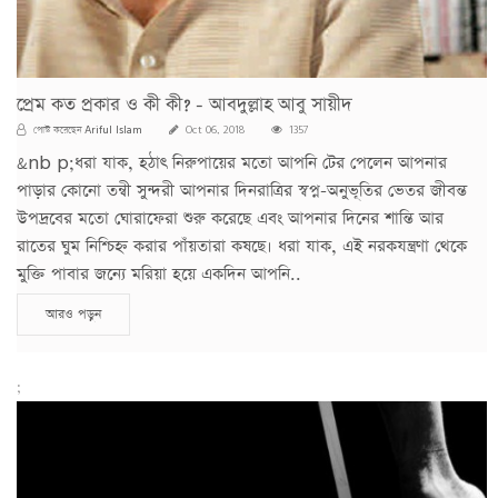
প্রেম কত প্রকার ও কী কী? - আবদুল্লাহ আবু সায়ীদ
Ariful Islam
পোস্ট করেছেন
Oct 06, 2018
1357
&nb p;ধরা যাক, হঠাৎ নিরুপায়ের মতো আপনি টের পেলেন আপনার
পাড়ার কোনো তন্বী সুন্দরী আপনার দিনরাত্রির স্বপ্ন-অনুভূতির ভেতর জীবন্ত
উপদ্রবের মতো ঘোরাফেরা শুরু করেছে এবং আপনার দিনের শান্তি আর
রাতের ঘুম নিশ্চিহ্ন করার পাঁয়তারা কষছে। ধরা যাক, এই নরকযন্ত্রণা থেকে
মুক্তি পাবার জন্যে মরিয়া হয়ে একদিন আপনি..
আরও পড়ুন
;