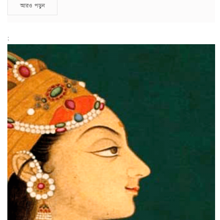
আরও পড়ুন
;