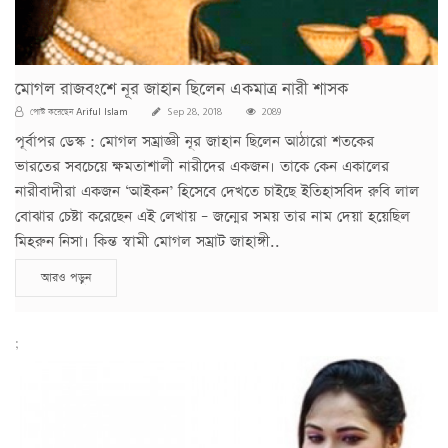
মোগল রাজবংশে নূর জাহান ছিলেন একমাত্র নারী শাসক
Ariful Islam
পোস্ট করেছেন
Sep 28, 2018
2089
পূর্বাপর ডেস্ক : মোগল সম্রাজ্ঞী নূর জাহান ছিলেন আঠারো শতকের
ভারতের সবচেয়ে ক্ষমতাশালী নারীদের একজন। তাকে কেন একালের
নারীবাদীরা একজন ‘আইকন’ হিসেবে দেখতে চাইছে ইতিহাসবিদ রুবি লাল
বোঝার চেষ্টা করেছেন এই লেখায় – জন্মের সময় তার নাম দেয়া হয়েছিল
মিহরুন নিসা। কিন্ত স্বামী মোগল সম্রাট জাহাঙ্গী..
আরও পড়ুন
;