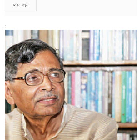
আরও পড়ুন
;