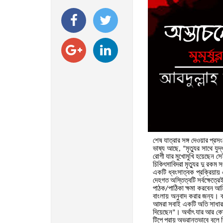
শেষ
যাত্রার
সঙ্গ
দেওয়ার
প্রসং
ভাষ্য
আছে
মৃত্যুর
সাথে
যুদ্
, ”
রোগী
যার
মুখোমুখি
হয়েছেন
সে
চিকিৎসাবিদরা
মৃত্যুর
দু
রকম
সং
একটি
ধ্বংসাত্বক
প্রক্রিয়ায়
দেহগত
অস্তিত্বটি
সর্বক্ষেত্রে
পাঠক
পাঠিকা
ক্ষমা
করবেন
আম
/
বাংলায়
অনুবাদ
করার
জন্য।
ব
আমরা
সবাই
একটি
অতি
সাধা
দিয়েছেন
।
অর্থাৎ
যার
আর
ক
”
টিপে
প্রায়
অভ্রান্তভাবে
বলে