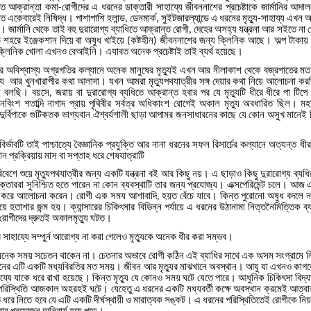
তে
আক্রান্তা
কমা
রোগীদের
এ
ধরনের
ডাক্তারী
সাহায্যে
জীবননাশের
প্রচেষ্টাকে
জার্মানির
আদাল
-
ত
একেবারেই
নিষিদ্ধ।
পাশাপাশি
হলান্ড
ডেনমার্ক
সুইটজারল্যান্ডে
এ
ধরনের
মৃত্যু
সাহায্য
এখন
অ
,
,
-
ল।
জার্মানি
থেকে
তাই
বহু
দুরারোগ্য
ব্যাধিতে
আক্রান্ত
রোগী
দেহের
অসহ্য
যন্ত্রনা
আর
সইতে
না
প
,
ড়
শহরে
ইঞ্জেকশান
দিয়ে
বা
অষুধ
খাইয়ে
কষ্টহীন
জীবননাশের
জন্য
ক্লিনিক
আছে।
অল্প
টাকায়
(
)
ক্লিনিক
খোলা
এখনও
বেআইনি।
এযাবত
অনেক
প্রচেষ্টাই
তাই
ব্যর্থ
হয়েছে।
ের
অবিশ্বাস্য
অগ্রগতির
কল্যানে
অনেক
মানুষের
মৃত্যুই
এখন
আর
নীলাকাশ
থেকে
বজ্রপাতের
মত
যু
আর
খুনখারাপীর
কথা
আলাদা।
যখন
আমরা
মৃত্যুপথযাত্রীর
সঙ্গ
দেয়ার
কথা
নিয়ে
আলোচনা
কর
ই
বলছি।
বয়সে
জরায়
বা
দুরারোগ্য
ব্যধিতে
আক্রান্ত
হবার
পর
যে
মৃত্যুটি
ধীরে
ধীরে
পা
টিপে
,
নবিংশ
শতাব্দি
নাগাদ
প্রায়
পৃথিবীর
সর্বত্র
অধিকাংশ
রোগেই
অকাল
মৃত্যু
অবধারিত
ছিল।
মহ
দুর্বিপাকে
গুটিকতক
ভাগ্যবান
ঐশ্বর্যশালী
ছাড়া
আপামর
জনসাধারনের
কাছে
যে
কোন
অসুখ
মানেই
ির্ভাবটি
তাই
পাশ্চাত্যে
বৈজ্ঞানিক
প্রযুক্তি
আর
নানা
ধরনের
সফল
রিসার্চের
কল্যানে
অত্যন্ত
ধীর
মান
প্রক্রিয়ায়
মাস
বা
সপ্তাহ
ধরে
শেষযাত্রাটি
িবেশে
শুয়ে
মৃত্যুপথযাত্রীর
জন্য
একটি
যন্ত্রনা
বই
আর
কিছু
নয়।
এ
ছাড়াও
কিছু
দুরারোগ্য
ব্যধি
ক্তাররা
সুনিশ্চিত
হতে
পারেন
না
কোন
ব্যবস্থাটি
তার
জন্য
প্রযোজ্য।
এক্সপেরিমেন্ট
চলে।
আজ
করে
আলোচনা
করেন।
রোগী
এক
সময
আশাবাদি
হয়ত
বেঁচে
যাবে।
কিন্ত
পুরোনো
অষুধ
বদলে
ন
,
য়ে
হতাশার
জন্ম
হয়।
ক্যান্সারের
চিকিৎসার
বিভিন্ন
পর্যায়ে
এ
ধরনের
উঠানামা
নিত্তনৈমিত্তিক
ব্
রোগীদের
দ্রুতই
অকালমৃত্যু
ঘটত।
র
সাহায্যে
সম্পুর্ন
আরোগ্য
না
করা
গেলেও
মৃত্যুকে
অনেক
ধীর
করা
সম্ভব।
নেক
সময়
সচেতন
থাকেন
না।
চেতনার
অভাবে
রোগী
কঠিন
এই
ব্যাধির
সাথে
এক
অসম
সংগ্রামে
ল
নের
এটি
একটি
মধ্যবিরতির
মত
সময়।
জীবন
আর
মৃত্যুর
মাঝখানে
অবস্থান।
আযু
যা
এখনও
কাগ
য্যে
যাকে
ধরে
রাখা
হয়েছে।
কিন্ত
মৃত্যু
যে
কোনও
সময়
ঘটে
যেতে
পারে।
আধুনিক
চিকিৎসা
বিদ্য
পরিস্থিতি
আজকাল
অহরহই
ঘটে।
যেহেতু
এ
ধরনের
একটি
মধ্যবর্তী
কক্ষে
অবস্থান
ক্রমেই
আত্বা
ে
ধরে
নিতে
হবে
যে
এটি
একটি
দীর্ঘস্থায়ী
ও
মারাত্বক
সঙ্কট।
এ
ধরনের
পরিস্থিতিতেই
রোগীকে
নি
বার
প্রয়োজন
অনিবার্য
হয়ে
পড়ে।