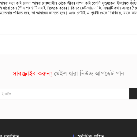
আমরা
মনে
করি
যেমন
আমরা
স্বেচ্ছাধীন
থেকে
জীবন
যাপন
করি
তেমনি
মৃত্যুকেও
ইচ্ছামত
গ্রহ
ি
যাবো
কেন
এ
প্রশ্নটি
সবাই
নিজেকে
করেন।
কিন্ত
কেউ
জানেন
কি
সময়টি
কখন
আসবে
দ
?”
,
?
চেতনায়
পরিনত
হবে
তা
আমাদের
জানতে
হবে।
এবং
সেটাই
এ
পৃথিবী
থেকে
চিরবিদায়
যাকে
আম
,
,
সাবস্ক্রাইব করুন!
মেইল দ্বারা নিউজ আপডেট পান
ষ প্রকাশিত
সর্বাধিক পঠিত