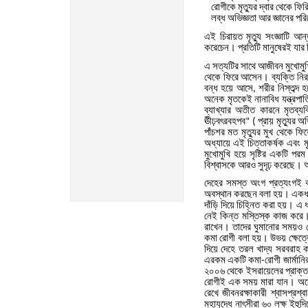
রোগীকে
মৃত্যুর
দ্বার
থেকে
ফির
লব্ধ
অভিজ্ঞতা
আর
জ্ঞানের
পরিপ
এই
চিরায়ত
মৃত্যু
সংজ্ঞাটি
আন্
করেচেন।
প্রতিটি
মানুষেরই
যার
এ
সত্যটির
সাথে
আজীবন
মুখোমু
থেকে
ফিরে
আসেন।
ব্যক্তি
নির
বন্ধ
হয়ে
আসে
শরীর
নিস্তব্দ
হ
,
অনেক
মৃতকেই
নানাবিধ
যন্ত্রপাত
ব্যাখ্যার
অতীত
কারনে
মৃতব্যক
ঊীঢ়বৎরবহপব
প্রায়
মৃত্যুর
অভ
“ (
পাঁচশর
মত
মৃত্যুর
মুখ
থেকে
ফির
অধ্যায়ে
এই
চিত্তাকর্ষক
এবং
ম
মুখোমুখি
হয়ে
সৃষ্টির
একটি
পরম
বিশ্বাসকে
আরও
সুদৃঢ়
করেছে।
দেহের
সমস্ত
অংগ
প্রত্যংগই
অবস্থান
করছেন
বলা
হয়।
একধ
দাঁড়ি
দিয়ে
চিহ্নিত
করা
হয়।
এ
নেই
কিন্ত
মস্তিস্ক
কাজ
করে
রাখেন।
তাদের
ঘুমানোর
সময়ও
কমা
রোগী
বলা
হয়।
উভয়
ক্ষেত্
দিয়ে
দেহে
তরল
খাদ্য
সরবরাহ
ক
এরকম
একটি
কমা
রোগী
জার্মানি
-
২০০৬
থেকে
ইসরায়েলের
প্রাক্
রোগীই
এক
সময়
মারা
যান।
অন
রেখে
জীবনরক্ষাকারী
শ্বাসপ্রশ্ব
মহাযুদ্ধে
নাৎসীরা
৬০
লক্ষ
ইহুদি