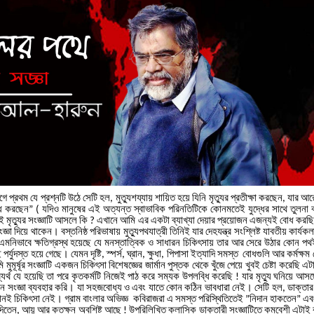
গে
প্রথম
যে
প্রশ্নটি
উঠে
সেটি
হল
মুত্যুশয্যায়
শায়িত
হয়ে
যিনি
মৃত্যুর
প্রতীক্ষা
করছেন
যার
আর
,
,
ধ
করছেন
যদিও
মানুষের
এই
অত্যন্ত
স্বাভাবিক
পরিনতিটিকে
কোনমতেই
যুদ্ধের
সাথে
তুলনা
” (
ই
মৃত্যুর
সংজ্ঞাটি
আসলে
কি
এখানে
আমি
এর
একটা
ব্যাখ্যা
দেয়ার
প্রয়োজন
এজন্যই
বোধ
করছ
?
জ্ঞা
দিয়ে
থাকেন।
বস্তনিষ্ঠ
পরিভাষায়
মুত্যুপথযাত্রী
তিনিই
যার
দেহযন্ত্র
সংশ্লিষ্ট
যাবতীয়
কার্যকল
এমনিভাবে
ক্ষতিগ্রস্থ
হয়েছে
যে
মনস্তাত্বিক
ও
সাধারন
চিকিৎসায়
তার
আর
সেরে
উঠার
কোন
পথ
ই
পর্যুদস্ত
হয়ে
গেছে।
যেমন
দৃষ্টি
স্পর্স
ঘ্রান
ক্ষুধা
পিপাসা
ইত্যাদি
সমস্ত
বোধগুলি
আর
কর্মক্ষম
,
,
,
,
ি
মুমূর্ষূর
সংজ্ঞাটি
একজন
চিকিৎসা
বিশেষজ্ঞের
জার্মান
পুস্তক
থেকে
খুঁজে
পেয়ে
খুবই
চেষ্টা
করেছি
এট
্যর্থ
যে
হয়েছি
তা
পরে
কৃতকর্মটি
নিজেই
পাঠ
করে
সম্যক
উপলব্ধি
করেছি
যার
মৃত্যু
ঘনিয়ে
আসছ
!
রন
সংজ্ঞা
ব্যবহার
করি।
যা
সহজবোধ্য
ও
এবং
যাতে
কোন
কঠিন
ভাবধারা
নেই।
সেটি
হল
ডাক্তার
,
োনই
চিকিৎসা
নেই।
গ্রাম
বাংলার
অভিজ্ঞ
কবিরাজরা
এ
সমস্ত
পরিস্থিতিতেই
নিদান
হাকতেন
এব
”
”
দিতেন
আয়ু
আর
কতক্ষন
অবশিষ্ট
আছে
উপরিলি
খিত
ক্লাসিক
ডাক্তারী
সংজ্ঞাটিতে
কমবেশী
এটাই
,
!