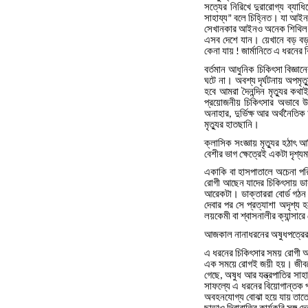
সত্যের
নিরিখে
দুরারোগ্য
ব্যাধি
সাহায্য
বলে
চিহ্নিত।
যা
আইন
”
সেখানকার
আইনও
অনেক
শিথি
এসব
দেশে
যান।
য়েখানে
বড়
ব
কেনা
যায়
জার্মানিতে
এ
ধরনের
!
বর্তমান
আধুনিক
চিকিৎসা
বিজ্ঞান
ঘটে
না।
অবশ্য
দৃর্ঘটনায়
অপমৃত্
হবে
আমরা
দৈনন্দিন
মৃত্যুর
কথা
প্রয়োজনীয়
চিকিৎসার
অভাবে
উ
অনাহার
দুর্ভিক্ষ
আর
অর্থনৈতিক
,
মৃত্যুর
হাতছানি।
ক্লাসিক
সংজ্ঞায়
মৃত্যুর
হঠাৎ
আব
বেশীর
ভাগ
ক্ষেত্রেই
একটা
দৃশ্য
একাকি
বা
হাসপাতালে
অচেনা
পর
রোগী
আছেন
যাদের
চিকিৎসায়
ডা
আরেকটা।
ডাক্তাররা
বোর্ড
গঠন
দেবার
পর
সে
প্রত্যাশা
অদৃশ্য
হ
লয়কেমী
বা
শ্বাসনালীর
ক্যান্সারে
আজকাল
নানাধরনের
অষুধপত্রে
এ
ধরনের
চিকিৎসার
সময়
রোগী
অ
এক
সময়ে
রোগই
জয়ী
হয়।
জীব
গেছে
অষুধ
আর
যন্ত্রপাতির
সাহা
,
সাফল্যে
এ
ধরনের
বিয়োগান্তক
অবহনযোগ্য
বোঝা
হয়ে
যায়
তাত
ছাড়াও
দিবারাত্রি
কার্যকরি
সঙ্গ
দে