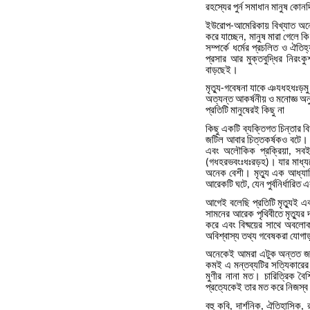
রহস্যের
পুর্ন
সমাধান
মানুষ
কোনদ
ইউরোপ
আমেরিকায়
বিখ্যাত
অন
-
করে
যাচ্ছেন
মানুষ
মারা
গেলে
কি
,
সম্পর্কে
ধর্মের
প্রচলিত
ও
ঐতিহ্
প্রসার
আর
মুক্তবুদ্ধির
নিরংকু
বাড়ছেই।
মৃত্যু
গবেষনা
যাকে
ঞযধহধঃড়মু
-
অত্যন্ত
আকর্ষনীয়
ও
মনোজ্ঞ
অন
প্রতিটি
মানুষেরই
কিছু
না
কিছু
একটি
ব্যক্তিগত
চিন্তার
ব
জটিল
আবার
চিত্তকর্ষকও
বটে।
এবং
অলৌকিক
প্রক্রিয়া
সব
,
গধহরভবংঃধঃরড়হ
।
যার
মাধ্য
(
)
অনেক
বেশী।
মৃত্যু
এক
আধ্যা
আরেকটি
ঘটে
যেন
পুর্বনির্ধারিত
এ
,
আগেই
বলেছি
প্রতিটি
মৃত্যুই
এক
সামনের
আরেক
পৃথিবীতে
মৃত্যুর
করে
এবং
বিষ্ময়ের
সাথে
অবলো
অবিশ্বাস্য
তথ্য
গবেষকরা
যোগা
অনেকেই
আমরা
এটুক
অন্তত
জ
কমই
এ
মন্তব্যটির
সত্যিকারের
মুণীর
নানা
মত।
চারিত্রিক
বৈশি
প্রত্যেকেই
তার
মত
করে
নিজস্ব
বহু
কবি
দার্শনিক
ঐতিহাসিক
,
,
,