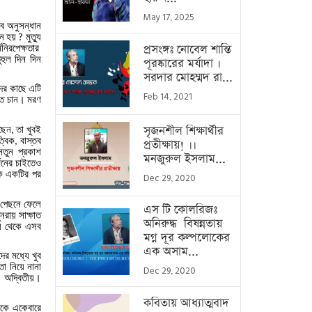
May 17, 2025
বে
অনুসন্ধান
িন
হয়
মুত্যু
?
প্রসংঙ্গঃ নোবেল শান্তি
্মনিরপেক্ষতার
হুল
দিন
দিন
পূরষ্কারের মর্যাদা ।
সরদার মোহম্মদ রা...
ের
কাছে
এটি
Feb 14, 2021
ে
চান।
মরণ
সৃজনশীল শিক্ষার্থীর
ছেন
তা
খুবই
,
্বিক
বাস্তব
,
প্রতীক্ষায়! ।।
নতুন
প্রকাশ
মনজুরুল ইসলাম...
্জনের
চাইতেও
ক
একটির
পর
Dec 29, 2020
পেছনে
ফেলে
এস টি কোলরিজঃ
ুনরায়
সাক্ষাত
অনিরুদ্ধ বিষন্নতায়
য
থেকে
এসব
মগ্ন দূর কল্পলোকের
এক অসাম...
দের
মধ্যে
খুব
তা
নিয়ে
নানা
Dec 29, 2020
অদ্বিতীয়।
,
কবিতায় আধ্যাত্মবাদ
ুকে
একেবারে