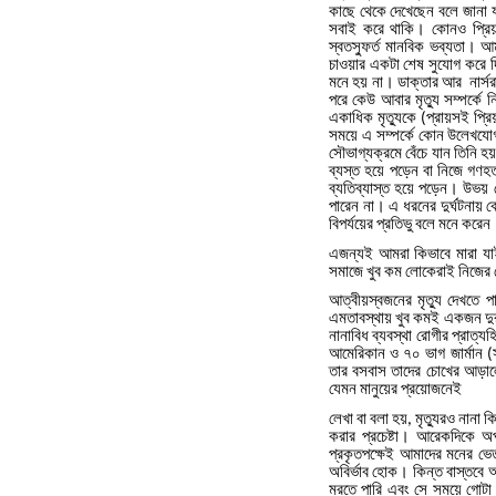
কাছে
থেকে
দেখেছেন
বলে
জানা
সবাই
করে
থাকি।
কোনও
প্র
স্বতস্ফুর্ত
মানবিক
ভব্যতা।
আ
চাওয়ার
একটা
শেষ
সুযোগ
করে
দ
মনে
হয়
না।
ডাক্তার
আর
নার্সর
পরে
কেউ
আবার
মৃত্যু
সম্পর্কে
ন
একাধিক
মৃত্যুকে
প্রায়সই
প্র
(
সময়ে
এ
সম্পর্কে
কোন
উলে
খযোগ
সৌভাগ্যক্রমে
বেঁচে
যান
তিনি
হ
ব্যস্ত
হয়ে
পড়েন
বা
নিজে
গণহত
ব্যতিব্যাস্ত
হয়ে
পড়েন।
উভয়
পারেন
না।
এ
ধরনের
দুর্ঘটনায়
ক
বিপর্যয়ের
প্রতিভু
বলে
মনে
করেন
এজন্যই
আমরা
কিভাবে
মারা
যা
সমাজে
খুব
কম
লোকেরাই
নিজের
আত্বীয়স্বজনের
মৃত্যু
দেখতে
প
এমতাবস্থায়
খুব
কমই
একজন
দু
নানাবিধ
ব্যবস্থা
রোগীর
প্রাত্য
আমেরিকান
ও
৭০
ভাগ
জার্মান
(
তার
বসবাস
তাদের
চোখের
আড়াল
যেমন
মানুয়ের
প্রয়োজনেই
লেখা
বা
বলা
হয়
মৃত্যুরও
নানা
কি
,
করার
প্রচেষ্টা।
আরেকদিকে
অপ
প্রকৃতপক্ষেই
আমাদের
মনের
ভে
অবির্ভাব
হোক।
কিন্ত
বাস্তবে
আ
মরতে
পারি
এবং
সে
সময়ে
গোটা