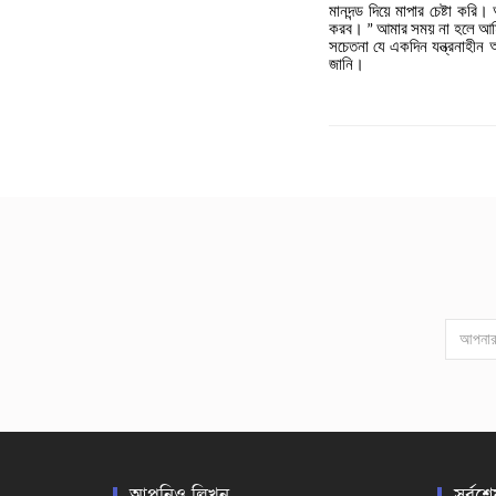
মানদন্ড
দিয়ে
মাপার
চেষ্টা
করি।
করব।
আমার
সময়
না
হলে
আম
”
সচেতনা
যে
একদিন
যন্ত্রনাহীন
অ
জানি।
আপনিও লিখুন
সর্বশে