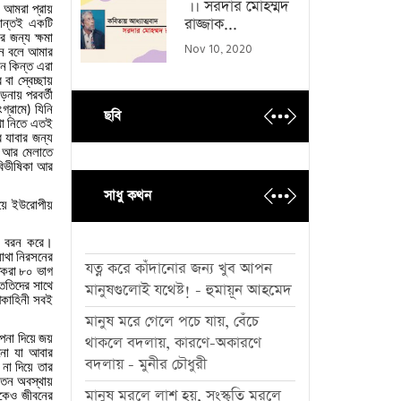
।। সরদার মোহম্মদ
া
আমরা
প্রায়
রাজ্জাক...
ান্তই
একটি
ের
জন্য
ক্ষমা
Nov 10, 2020
ন
বলে
আমার
েন
কিন্ত
এরা
ে
বা
স্বেচ্ছায়
াড়নায়
পরবর্তী
গ্রামে
যিনি
)
ছবি
থা
নিতে
এতই
র
যাবার
জন্য
আর
মেলাতে
বিভীষিকা
আর
সাধু কথন
য়ে
ইউরোপীয়
ু
বরন
করে।
যাথা
নিরসনের
যত্ন করে কাঁদানোর জন্য খুব আপন
করা
৮০
ভাগ
ততিদের
সাথে
মানুষগুলোই যথেষ্ট! - হুমায়ূন আহমেদ
পকাহিনী
সবই
মানুষ মরে গেলে পচে যায়, বেঁচে
্পনা
দিয়ে
জয়
থাকলে বদলায়, কারণে-অকারণে
নো
যা
আবার
বদলায় - মুনীর চৌধুরী
না
দিয়ে
তার
েতন
অবস্থায়
মানুষ মরলে লাশ হয়, সংস্কৃতি মরলে
যুকেও
জীবনের