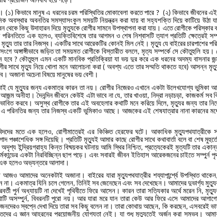
য।
১
কিভাবে
মানুষ
এ
ধরনের
চরম
পরিস্থিতির
মোকাবেলা
করতে
পারে
২
কিভাবে
জীবনের
এই
(
)
?
(
)
সিক
অবস্থার
অবনতির
সমস্যাসংকুল
সময়টি
নিয়ন্ত্রন
করা
যায়
বা
সহ্যশক্তি
দিয়ে
কাটিয়ে
উঠা
য
বন
থেকে
কিছু
উদাহারন
দিয়ে
মৃত্যুকে
রোগীর
সামনে
উপস্থাপনা
করা
যায়।
এতে
রোগীকে
পরিস্কার
ু
পরিনতিতে
এক
হলেও
ব্যক্তিবিশেষে
তার
আগমন
ও
শেষ
নিশ্বাসটি
ত্যাগ
প্রতিটি
ক্ষেত্রেই
সম্প
,
মৃত্যু
তার
তার
নিজস্ব।
একটির
সাথে
আরেকটির
কোনই
মিল
নেই।
মৃত্যু
যে
বাইরের
চারপাশের
পর
সংগে
অঙ্গাঙ্গীভাবে
জড়িত
তা
সময়মত
রোগীকে
বিস্তারীত
বললে
মৃত্য
সম্পর্কে
সে
কৌতুহুলি
হয়।
,
ন
হবে
কৌতুহুল
এমন
একটি
মানবিক
প্রতিক্রিয়া
যা
ভয়
দুর
করে
এক
ধরনের
অদম্য
বাসনার
জন
?
গীর
সাথে
মৃত্যু
নিয়ে
খোলা
মনে
আলোচনা
করা
অবশ্য
এতে
তার
সম্মতি
থাকতে
হবে
আসন্ন
মৃত্
(
)
বে।
অজানা
অচেনা
বিষয়ে
মানুষের
ভয়
বেশী।
তাই
যে
মুত্যুর
জন্য
একমাত্র
কারন
তা
নয়।
রোগীর
নিজেরও
এখানে
একটা
উলে
খযোগ্য
ভুমিকা
আ
আজন্ম
অনীহা।
দৈনন্দিন
জীবনে
কেউই
এটা
ভাবে
না
যে
তার
খাওয়া
নিদ্রা
নড়াচড়া
কাজকর্ম
সব
ক
,
,
,
রভাবিত
করবে।
অসুস্থ
রোগীকে
তার
এই
অবহেলার
কথাটি
মনে
করিয়ে
দিলে
মৃত্যুর
জন্য
তার
নি
,
এ
পরিনতির
জন্য
তার
নিজস্ব
একটি
ভুমিকাও
আছে।
আজকের
এই
শেষযাত্রার
নানা
কারনের
মধ
বিদদের
মতে
এক
হলেও
রোগীমাত্রেই
এর
কিঞ্চিত
হেরফের
ঘটে।
আকাধিক
মৃত্যুপথযাত্রীকে
স
,
গাদ
পঞ্চাশেধিক
সঙ্গ
দিয়েছি।
প্রতিটি
মৃত্যুই
আমার
কাছে
রোগীর
সাথে
কথাবার্তা
বলে
বা
শেষ
মুহুর্ত
অদৃশ্য
ইন্দ্রিয়গ্রাহ্য
কিন্ত
বিষ্ময়কর
ঘটনায়
আমি
স্থির
নিশ্চিত
প্রত্যেকেরই
মৃত্যটি
তার
একান
,
্মকান্ডের
একটা
নিরবিচ্ছিন্ন
ছাপ
পড়ে।
এবং
সবারই
জীবন
ইতিহাস
আরেকজনের
চাইতে
সম্পুর্ন
প
এক
হলেও
অভ্যন্তরে
আলাদা।
া
আজও
আমাদের
অনেকটাই
অজানা।
বাইরের
যারা
মৃত্যুপথযাত্রীর
শয্যাপার্র্শ্বে
উপস্থিত
থাকেন
ন
না।
একমাত্র
যিনি
চলে
গেলেন
তিনিই
সব
জেনেছেন
এবং
সব
দেখেছেন।
আমাদের
দুভার্গ্য
মুত্য
,
রবর্তী
পুর্ন
অধ্যায়টি
না
দেখেই
পৃথিবীতে
ফিরে
আসেন।
কারন
তারা
সত্যিকার
অর্থে
মরেন
নি
মৃত্য
,
াটি
অসম্পুর্ন
বিবরনটি
পুরো
নয়।
আর
যারা
মরে
যান
তারা
কেউ
আর
ফিরে
এসে
আমাদের
আগাগো
,
িয়জনদেরও
স্বপ্নে
দেখা
দিয়ে
তারা
সব
কিছু
বলেন
না।
তারা
কোথায়
আছেন
কি
করছেন
এসবরেই
ভা
,
,
তদের
এ
জ্ঞান
আহরনের
প্রয়োজনীয়
যোগ্যতা
নেই।
যা
শুধু
মৃত্যুতেই
অর্জন
করা
সম্ভব।
আমা