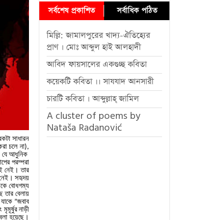
সর্বশেষ প্রকাশিত
সর্বাধিক পঠিত
মিল্লি: জামালপুরের খাদ্য-ঐতিহ্যের
প্রাণ । মোঃ আব্দুল হাই আলহাদী
আবিদ ফায়সালের একগুচ্ছ কবিতা
কয়েকটি কবিতা ।। সাযযাদ আনসারী
চারটি কবিতা । আব্দুল্লাহ্ জামিল
A cluster of poems by
Nataša Radanović
েকটা
সাধারন
করা
চলে
না
),
ি
যে
আধুনিক
াপের
পরম্পরা
ই
নেই।
তার
নেই।
সহৃদয়
াকে
বোধগম্য
ে
তার
বেলায়
যাকে
জবাব
”
ং
মৃমূর্ষুর
নাড়ী
বলা
হয়েছে।