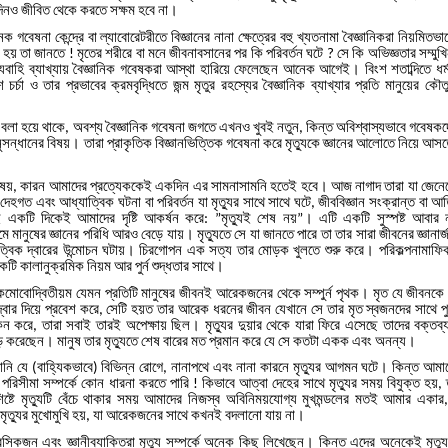
িনও
জীবিত
থেকে
করতে
সক্ষম
হবে
না।
েক
গবেষনা
কেন্দ্রে
বা
ল্যাবোরেটরীতে
বিজ্ঞানের
নানা
ক্ষেত্রের
বহু
খ্যতনামা
বৈজ্ঞানিকরা
নিয়মিতভা
হয়
তা
জানতে
মৃতের
শরীরে
বা
মনে
জীবনাবসানের
পর
কি
পরিবর্তন
ঘটে
সে
কি
অভিজ্ঞতার
সম্মুখ
!
?
যবাহি
ব্যাখ্যায়
বৈজ্ঞানিক
গবেষকরা
আস্থা
হারিয়ে
ফেলেছেন
আনেক
আগেই।
বিংশ
শতাব্দিতে
ধর
শ
চর্চা
ও
তার
প্রভাবের
ক্রমবৃদ্ধিতে
জন্ম
মৃতুর
রহস্যের
বৈজ্ঞানিক
ব্যাখ্যার
প্রতি
মানুয়ের
কৌতু
বলা
হয়ে
থাকে
অবশ্য
বৈজ্ঞানিক
গবেষনা
জগতে
এখনও
খুবই
নতুন
কিন্ত
অবিশ্বাস্যভাবে
গবেষকদ
,
,
ুসন্ধানের
বিষয়।
তারা
প্রাকৃতিক
বিজ্ঞানভিত্তিক
গবেষনা
করে
মৃত্যুকে
জ্ঞানের
আলোতে
নিয়ে
আসত
িষয়
কারন
আমাদের
প্রত্যেককেই
একদিন
এর
সামনাসামনি
হতেই
হবে।
আজ
নাগাদ
তারা
যা
জেনে
,
দেহগত
এবং
আধ্যাত্বিক
ঘটনা
বা
পরিবর্তন
যা
মৃত্যুর
সাথে
সাথে
ঘটে
জীববিজ্ঞান
সংক্রান্ত
বা
আত
,
ই
একটি
দিকেই
আমাদের
দৃষ্টি
আকর্ষন
করে
মৃত্যুই
শেষ
নয়
।
এটি
একটি
সুস্পষ্ট
আবার
: ”
”
মে
মানুষের
জ্ঞানের
পরিধি
আরও
বেড়ে
যায়।
মৃত্যুতে
সে
যা
জানতে
পারে
তা
তার
সারা
জীবনের
জ্ঞানার
ত্বিক
দ্বারের
উন্মোচন
ঘটায়।
চিরগোপন
এক
সত্য
তার
মোড়ক
খুলতে
শুরু
করে।
পরিকল্পনামাফি
কটি
কালানুক্রমিক
নিয়ম
আর
পুর্ন
শুদ্ধতার
সাথে।
মোবোদ্বিতীয়ম
যেমন
প্রতিটি
মানুষের
জীবনই
আরেকজনের
থেকে
সম্পুর্ন
পৃথক।
মৃত
যে
জীবনকে
দ্বার
দিয়ে
প্রবেশ
করে
সেটি
হয়ত
তার
আরেক
ধরনের
জীবন
যেখানে
সে
তার
মৃত
স্বজনদের
সাথে
প
,
কন
করে
তারা
সবাই
তারই
অপেক্ষায়
ছিল।
মৃত্যুর
দুয়ার
থেকে
যারা
ফিরে
এসেছে
তাদের
বক্তব্
,
ড়
করেছেন।
মানুষ
তার
মৃত্যুতে
শেষ
বারের
মত
প্রমান
করে
যে
সে
কতটা
একক
এবং
অনন্য।
ানি
যে
বাহ্যিকভাবে
বিভিন্ন
রোগে
নানাপথে
এবং
নানা
কারনে
মৃত্যুর
আগমন
ঘটে।
কিন্ত
আমা
(
)
,
পরিসীমা
সম্পর্কে
কোন
ধারনা
করতে
পারি
কিভাবে
আত্বা
দেহের
সাথে
মৃত্যুর
সময়
বিযুক্ত
হয়
!
,
ষ্টে
মৃত্যুটি
বেঁচে
থাকার
সময়
আমাদের
নিজস্ব
অবিনিময়যোগ্য
মুখমন্ডলের
মতই
আমার
একার
মৃত্যুর
মুখোমুখি
হয়
যা
আরেকজনের
সাথে
কখনই
বদলানো
যায়
না।
,
রসিকজন
এবং
জ্ঞানীব্যাক্তিরা
মৃত্যু
সম্পর্কে
অনেক
কিছু
লিখেছেন।
কিন্ত
এদের
অনেকেই
মৃত্য