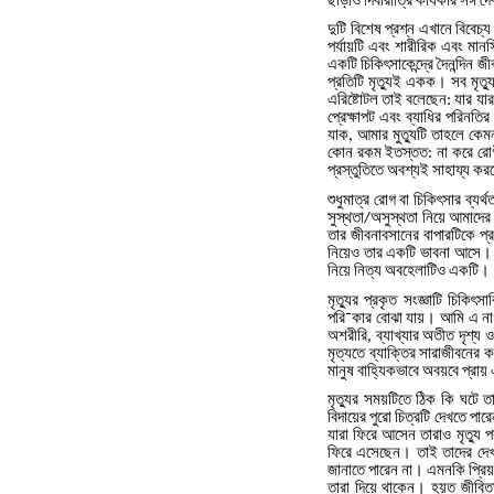
দুটি
বিশেষ
প্রশ্ন
এখানে
বিবেচ্
পর্যায়টি
এবং
শারীরিক
এবং
মান
একটি
চিকিৎসাকেন্দ্রে
দৈনন্দিন
জী
প্রতিটি
মৃত্যুই
একক।
সব
মৃত্য
এরিষ্টোটল
তাই
বলেছেন
যার
যার
:
প্রেক্ষাপট
এবং
ব্যাধির
পরিনতির
যাক
আমার
মুত্যুটি
তাহলে
কেম
,
কোন
রকম
ইতস্তত
না
করে
রো
:
প্রস্তুতিতে
অবশ্যই
সাহায্য
কর
শুধুমাত্র
রোগ
বা
চিকিৎসার
ব্যর্থ
সুস্থতা
অসুস্থতা
নিয়ে
আমাদের
/
তার
জীবনাবসানের
বাপারটিকে
প্
নিয়েও
তার
একটি
ভাবনা
আসে।
নিয়ে
নিত্য
অবহেলাটিও
একটি।
মৃত্যুর
প্রকৃত
সংজ্ঞাটি
চিকিৎসা
পরি
কার
বোঝা
যায়।
আমি
এ
না
¯
অশরীরি
ব্যাখ্যার
অতীত
দৃশ্য
ও
,
মৃত্যতে
ব্যাক্তির
সারাজীবনের
কর
মানুষ
বাহ্যিকভাবে
অবয়বে
প্রায়
মৃত্যুর
সময়টিতে
ঠিক
কি
ঘটে
ত
বিদায়ের
পুরো
চিত্রটি
দেখতে
পারে
যারা
ফিরে
আসেন
তারাও
মৃত্যু
প
ফিরে
এসেছেন।
তাই
তাদের
দেখ
জানাতে
পারেন
না।
এমনকি
প্র
তারা
দিয়ে
থাকেন।
হয়ত
জীবিত