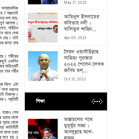
May 17, 2025
অস্বাভাবিক
ায়
শুরুতেই
?
আমিনুল ইসলামের
করে
বলা
যায়
,
কবিতায় নদী ।
ুর্ন
আলাদা।
িবেশ
পরিচিত
সালিমুল শাহিন...
,
সে
ভাবে
দেখা
্ম
দেয়।
তাই
Apr 05, 2023
যুর
জন্য
তার
সৈয়দ ওয়ালীউল্লাহ
ছে।
শরীরের
সাহিত্য পুরস্কার
িছুই
একদিন
২০২২ পেলেন লেখক
জের
দায়িত্বটি
জসিম মল্...
্যে
তার
শরীর
Oct 12, 2022
ঙ্গ
দিলে
এটা
ে
নানা
ধরনের
্তই
নিজস্ব।
ৃথক।
প্রতিটি
শিক্ষা
তারাও
শেষ
,
ুর
দুয়ার
থেকে
অস্তাচলের পথে
ুর
দৃয়ার
থেকে
মুমূর্ষুর সজ্ঞা ।
ড়া
কাহিনীটি
আবদুল্লাহ আল-
সা
ভাসা
তথ্য
র
মনে
হয়
এ
হারুন...