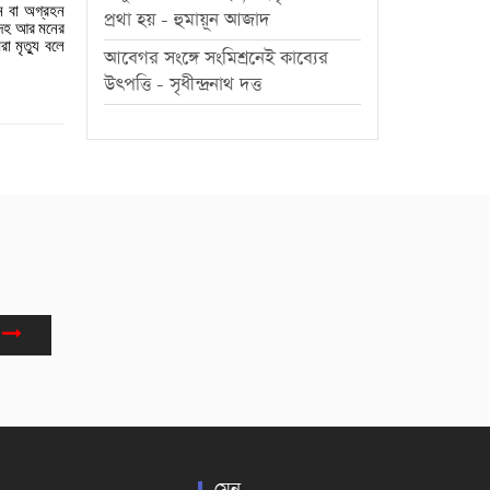
ন
বা
অগ্রহন
প্রথা হয় - হুমায়ূন আজাদ
েহ
আর
মনের
রা
মৃত্যু
বলে
আবেগর সংঙ্গে সংমিশ্রনেই কাব্যের
উৎপত্তি - সৃধীন্দ্রনাথ দত্ত
মেনু