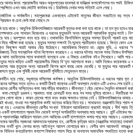
িয়ে
আনার
জন্য
প্রয়োজনীয়
আরও
অষুধপত্রের
ব্যবস্থা
বা
যান্ত্রিক
কলাকৌশলের
সব
পথই
চিকিৎ
্রেক্ষিতে
এখন
আর
মোটেই
কার্যকর
নয়।
চিরবিদায়
নেবার
সময়
সত্যিই
এসে
গেছে।
তর্জাতিক
ও
সার্বজনীন।
মহাপুরুষেরা
একবাক্যে
এটাকেই
মানুষের
জীবনে
সবচাইতে
বড়
সত্য
প্রিয়জন
বা
চেনা
কেউ
মারা
গেছেন
সে
খি
হয়ে
থাকে।
আধুনিক
চিকিৎসাবিজ্ঞানে
আরেকটি
মৃত্যর
কথা
বলা
হয়ে
থাকে।
তা
হল
মৃত
হযেও
যার
পেক্ষভাবে
এবং
সাধারন
বিবেচনায়
এ
ধরনের
মৃত্যুগুলি
অন্য
আরেকটি
স্বাভাবিক
মৃত্যুর
মতই।
নিশ
য়ে
যায়।
হৃদস্পন্দন
বন্ধ
হয়ে
যায়।
তথাকথিত
ক্লিনিকিাল
মৃত্যুর
সমস্ত
চিহ্নই
প্রকট
হয়ে
থা
ি
দিয়ে
পরীক্ষা
করা
হয়েছে।
মৃত্যুর
সমস্ত
লক্ষনই
নি
সন্দেহে
প্রতীয়মান
হয়েছে।
কিন্ত
কোন
এক
:
্তি
কিছুক্ষন
পরেই
আবার
বেঁচে
উঠেছেন।
আমেরিকার
বিখ্যাত
ডা
রেমন্ড
মুডি
এ
ধরনের
:
,
”
িজ্ঞতা
নিয়ে
সহস্রাধিক
ঘটনা
বিশ্লেষন
করেছেন।
এ
ধরনের
ঘটনায়
অনেক
সময়
নিজেও
উপস্থি
)
ে
আসা
ব্যক্তিদের
সাথে
কথাবার্তা
বলেছেন
এবং
এ
বিষয়ে
একাধিক
বইও
লিখেছেন।
আমি
পরে
ৃত্যুর
সাথে
জড়িত
একটি
প্রয়োজনীয়
বিষয়ে
বি
তৃত
আলোচনা
করব।
আমি
নিজেও
কয়েকবার
এ
¯
রহস্য
আর
মৃত্যুকে
অন্য
আরেকটি
বিশেষ
রূপে
কাছে
থেকে
দেখেছি।
যা
মৃত্যুর
পরে
আরেকটি
আসলে
মৃত্যু
এক
পুথিবী
থেকে
আরেকটি
পুথিবীতে
সেতুবন্ধন
মাত্র।
কর্মহীন
হয়ে
গেছে
শুধুমাত্র
মস্তিস্ক
কর্মক্ষম।
আধুনিক
চিকিৎসাবিদ্যায়
এ
ধরনের
প্রায়
মৃত
র
,
রনের
অপ্রিয়
সত্য
হলেও
এ
কমাটি
ঠিকই
বাক্যের
একটি
অবস্থান
যেখানে
এটি
এখনও
শেষ
হয়নি
ধরনের
রোগীর
অস্তিত্বও
কমা
আর
দাঁড়ির
মাঝখানে।
জীবনমৃত
বেঁচে
থেকেও
দৈনন্দিন
কাজকর্ম
করা
!
।
কমা
পেসেন্টে
দুরকম।
প্রথমত
যারা
চোখদুটি
বন্ধ
করে
সব
সময়
ঘুমিয়ে
থাকেন।
দ্বিতীয়রা
সর্
-
:
চোখ
খোলা
থাকে।
কারন
চোখের
পাতা
বন্ধ
করার
ক্ষমতাও
তাদের
নেই।
চিকিৎসাবিজ্ঞানের
ভাষায়
রেই
খাওয়া
নাওয়া
সব
প্রাকৃতিক
কর্মই
অন্যের
করিয়ে
দিতে
হয়।
সাধারনত
যন্ত্রপাতি
দিয়ে
শ্বাস
প
,
:
রা
হয়।
এধরনের
জীবনমৃত
রোগীর
সংখ্যা
ইউরোপ
আমেরিকাতে
ক্রমেই
বাড়ছে।
দীর্ঘ
প্রায়
ত্
র
একটি
হাসপাতালে
প্রথম
দিন
থেকেই
সম্পুর্ন
অপরিবর্তিত
অবস্থায়
শুয়ে
আছেন।
হার্র্ট
এটাকের
পর
তন
প্রধানমন্ত্রি
আরিয়েল
স্যারন
তেল
আবিবের
একটি
হাসপাতালে
কমায়
পড়ে
শুয়ে
আছেন।
এরকমে
েকের
আত্বীয়
স্বজনরা
আদালতের
দ্বারস্থ
হন
রোগীকে
কৃত্রিম
ভাবে
যন্ত্রাদির
সাহায্যে
তথাকথ
,
(
)
াসের
নলটি
খুলে
ফেলার
জন্য
আইনানুগ
আদেশ
যোগাড়ের
জন।
বেশীর
ভাগ
আবেদনই
নামঞ্জুর
কে
বিভিন্ন
কনসেন্ট্রশান
ক্যাম্পে
বিষাক্ত
গ্যাস
দিয়ে
বা
অন্যান্য
অমানুষিক
পদ্ধতিতে
হত্যা
করা