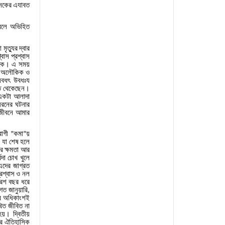
সকের
এযাবত
বলে
অভিহিত
া
মৃত্যুর
দ্বার
্বাস
প্রশ্বাস
কে।
এ
সময়
অলৌকিক
ও
ঘবধৎ
উবধঃয
ত
থেকেছেন।
একটা
আলাদা
ধরনের
ঘটনার
জীবনে
আমার
োগী
কমা
য়
”
”
।
যা
শেষ
হলে
র
ক্ষমতা
আর
বদা
চোখ
খুলে
এদের
জাগ্রত
্রশ্বাস
ও
নল
রিশ
বছর
ধরে
গত
জানুয়ারি
,
র
অধিকাংশই
িত
জীবিত
না
হয়।
দ্বিতীয়
র
ঐতিহাসিক