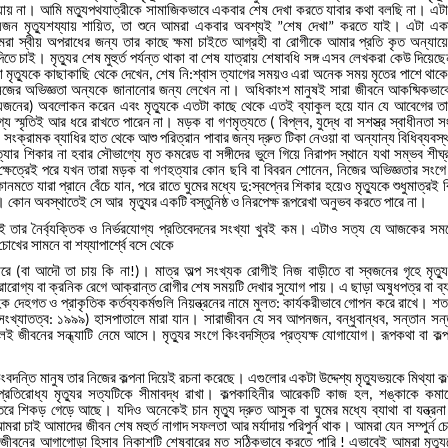
যায়
না।
আমি
মত্যুপথযাত্রীকে
সামাজিকভাবে
একবার
শেষ
দেখা
করতে
যাবার
কথা
বলছি
না।
এট
িয়জন
মৃত্যুশয্যায়
শায়িত
তা
শুনে
আমরা
একবার
অবশ্যই
শেষ
দেখা
করতে
যাই।
এটা
এক
,
”
”
মরা
স্বীয়
অপরাধের
জন্য
তার
কাছে
ক্ষমা
চাইতে
আগ্রহী
বা
রোগীকে
আমার
প্রতি
কৃত
অন্যায়
িতে
চাই।
মৃত্যুর
শেষ
মুহুর্ত
পর্যন্ত
থাকা
বা
শেষ
যাত্রায়
শেষাবধি
সঙ্গ
এসব
লেখকরা
কেউ
দিয়েছে
া
মৃত্যুকে
কাছাকাছি
থেকে
দেখেন
শেষ
নি
শ্বাস
ত্যাগের
সময়ও
এরা
অনেক
সময়
মৃতের
পাশে
থাক
,
:
িজের
অভিজ্ঞতা
অন্যকে
জানানোর
জন্য
লেখেন
না।
অধিকাংশ
মানুষই
সারা
জীবনে
আকষ্মিকভাব
িয়জনের
অবলোকন
করেন
এবং
মৃত্যুকে
এতটা
কাছে
থেকে
এতই
ব্যাকুল
হয়ে
যান
যে
আবেগের
ত
)
্য
স্মৃতিই
আর
ধরে
রাখতে
পারেন
না।
মড়ক
বা
গণমৃত্যতে
বিপ্লব
যুদ্ধে
বা
সশস্ত্র
স্বাধীনতা
সং
(
,
য়
সংক্রামক
ব্যাধির
হাত
থেকে
আশু
পরিত্রান
পাবার
জন্য
দ্রুত
টিকা
নেওয়া
বা
অন্যান্য
বিধিব্যবস্
্যার
শিকার
না
হবার
সৌভাগ্যে
মৃত
কমরেড
বা
সঙ্গীদের
ভুলে
গিয়ে
নিরাপদ
স্থানে
যথা
সম্ভব
শীঘ্
ক্ষেত্রেই
পরে
যখন
তারা
মড়ক
বা
গণহত্যার
কোন
ছবি
বা
বিবরন
শোনেন
নিজের
অভিজ্ঞতার
সংগে
,
োনমতে
যারা
প্রানে
বেঁচে
যান
পরে
রাতে
ঘুমের
মধ্যে
দু
স্বপ্নের
শিকার
হয়েও
মৃত্যুকে
শুধুমাত্রই
,
:
।
কোন
অবস্থাতেই
সে
আর
মৃত্যুর
একটি
বস্তুনিষ্ঠ
ও
নিরপেক্ষ
রূপরেখা
অনুভব
করতে
পারে
না।
ই
তার
নৈর্ব্যক্তিক
ও
নির্ভরযোগ্য
প্রতিবেদনের
সংখ্যা
খুবই
কম।
এটাও
সত্য
যে
আজকের
সম
চোখের
সামনে
বা
শয্যাপার্শ্বে
বসে
থেকে
ারে
বা
আদৌ
তা
চায়
কি
না
।
মাত্র
অল্প
সংখ্যক
রোগীই
নিজ
বাড়ীতে
বা
স্বজনের
গৃহে
মৃত্য
(
!)
রারোগ্য
বা
ক্রনিক
রেগে
আক্রান্ত
রোগীর
শেষ
সময়টি
দেখার
সুযোগ
পায়।
এ
ছাড়া
অষুধপত্র
বা
ব্
হিক
দেহগত
ও
প্রাকৃতিক
কর্তব্যকর্মগুলি
নিয়ন্ত্রনের
নামে
মুলত
কার্যকরীভাবে
গোপন
করে
রাখে।
শত
:
সংখ্যাতত্ব
১৯৯৯
হাসপাতালে
মারা
যান।
সারাজীবন
যে
সব
আপনজন
বন্ধুবান্ধব
সন্তান
সন্
:
)
,
,
েই
জীবনের
সন্ধ্যাটি
নেমে
আসে।
মৃত্যুর
সংগে
কিংবদস্তির
প্রত্যক্ষ
যোগাযোগ।
রূপকথা
বা
কল্
ংবদন্তি
মানুষ
তার
নিজের
কল্পনা
দিয়েই
রচনা
করেছে।
এগুলোর
একটা
উদ্দেশ্য
মৃত্যুভয়কে
মিথ্যা
কল
্রতিরোধ্য
মৃত্যুর
সত্যটিকে
সীমাবদ্ধ
রাখা।
কল্পকাহিনীর
আরেকটি
কাজ
হল
শঙ্কাকে
কমা
,
তরে
শিকড়
গেড়ে
আছে।
যদিও
অনেকেই
চান
মৃত্যু
দ্রুত
আসুক
বা
ঘুমের
মধ্যে
ব্যাথা
বা
যন্ত্রনা
মরা
চাই
আমাদের
জীবন
শেষ
মহুর্ত
নাগাদ
সফলতা
আর
মর্যাদায়
পরিপুর্ন
থাক।
আমরা
যেন
সম্পুর্ন
চ
জীবনের
আগাগোড়া
হিসাব
নিকাশটি
শেষবারের
মত
সঠিকভাবে
করতে
পারি
এভাবেই
আমরা
মৃত্
!