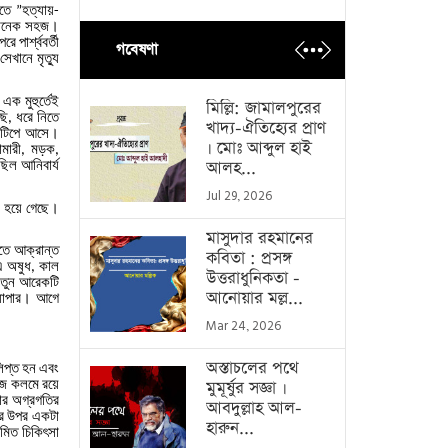
তে
হত্যায়
”
-
নেক
সহজ।
েরে
পার্শ্ববর্তী
গবেষণা
সেখানে
মৃত্যু
এক
মুহুর্তেই
মিল্লি: জামালপুরের
ছি
ধরে
নিতে
,
খাদ্য-ঐতিহ্যের প্রাণ
টিপে
আসে।
। মোঃ আব্দুল হাই
ামারী
মড়ক
,
,
ছিল
আনিবার্য
আলহ...
Jul 29, 2026
হয়ে
গেছে।
মাসুদার রহমানের
তে
আক্রান্ত
কবিতা : প্রসঙ্গ
এ
অষুধ
কাল
,
উত্তরাধুনিকতা -
তুন
আরেকটি
আনোয়ার মল্ল...
যাপার।
আগে
Mar 24, 2026
অস্তাচলের পথে
িপ্ত
হন
এবং
জে
কলমে
রয়ে
মুমূর্ষুর সজ্ঞা ।
ার
অগ্রগতির
আবদুল্লাহ আল-
র
উপর
একটা
হারুন...
য়মিত
চিকিৎসা