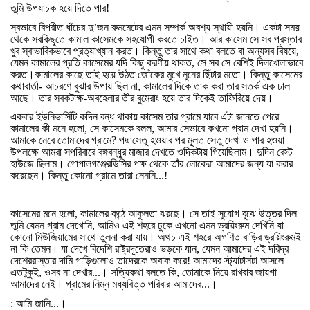
তুমি
উপযাচক
হয়ে
দিতে
পার
!
স্বভাবে
বিপরীত
ধাঁচের
দু
’
জন
রুমমেটের
এমন
সম্পর্ক
অবশ্য
স্থায়ী
হয়নি।
একটা
সময়
থেকে
সবকিছুতে
কামাল
কাসেমকে
সহযোগী
করতে
চাইত।
আর
কাসেম
সে
সব
প্রস্তাব
খুব
স্বাভাবিকভাবে
প্রত্যাখ্যান
করত।
কিন্তু
তার
সাথে
কথা
বলতে
বা
অন্যসব
বিষয়ে
,
যেমন
কামালের
প্রতি
কাসেমের
যদি
কিছু
করণীয়
থাকত
,
সে
সব
সে
বেশিই
দিলখোলাভাবে
করত।কামালের
কাছে
তাই
হয়ে
উঠত
জোঁকের
মুখে
নুনের
ছিঁটার
মতো।
কিন্তু
কাসেমের
কথাবার্তা
-
আচরণে
বুঝার
উপায়
ছিল
না
,
কামালের
দিকে
তাক
করা
তার
সতর্ক
এক
ঢাল
আছে।
তার
সবকটাক্ষ
-
অবহেলার
তীর
বুমেরাং
হয়ে
তার
দিকেই
তাফিরিয়ে
দেয়।
একবার
ইউনিভার্সিটি
কদিন
বন্ধ
থাকায়
কাসেম
তার
গ্রামে
যাবে
এটা
জানতে
পেরে
কামালের
কী
মনে
হলো
,
সে
কাসেমকে
বলল
,
আমার
সেভাবে
কখনো
গ্রাম
দেখা
হয়নি।
আমাকে
নেবে
তোমাদের
গ্রামে
?
পদ্মাসেতু
হওয়ার
পর
মূলত
সেতু
দেখা
ও
পার
হওয়া
উপলক্ষে
আমরা
সপরিবারে
বঙ্গবন্ধুর
মাজার
দেখতে
ওদিকটায়
গিয়েছিলাম।
দুদিন
রেস্ট
হাউজে
ছিলাম।
গোপালগঞ্জেরডিসির
পক্ষ
থেকে
তাঁর
লোকেরা
আমাদের
জন্য
যা
করার
করেছেন।
কিন্তু
কোনো
গ্রামে
তারা
নেননি
...!
কাসেমের
মনে
হলো
,
কামালের
কন্ঠে
আকুলতা
ঝরছে।
সে
তাই
সুযোগ
বুঝে
উত্তর
দিল
তুমি
যেমন
গ্রাম
দেখোনি
,
আমিও
এই
শহরে
ঢুকে
এখনো
এমন
ড্রয়িংরুম
দেখিনি
যা
কোনো
মিউজিয়ামের
সাথে
তুলনা
করা
যায়।
অথচ
এই
শহরে
অগণিত
বাড়ির
ড্রয়িংরুমই
না
কি
তেমন।
যা
দেখে
বিদেশি
রাষ্ট্রদূতেরাও
ভড়কে
যান
,
যেমন
আমাদের
এই
দরিদ্র
দেশেররাস্তার
দামি
গাড়িগুলোও
তাদেরকে
অবাক
করে
!
আমাদের
স্ট্যাটাসটা
আসলে
এতটুকুই
,
ওসব
না
দেখার
...
।
সত্যিকথা
বলতে
কি
,
তোমাকে
নিয়ে
রাখবার
জায়গা
আমাদের
নেই।
গ্রামের
নিম্ন
মধ্যবিত্ত
পরিবার
আমাদের
...
।
:
আমি
জানি
...
।