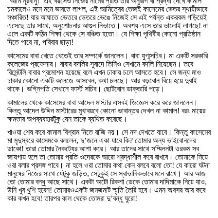
‘
আমি
নূরবানু
!’
এই
বয়সেও
নিজের
নামের
প্রতি
তার
অনুরাগ
বা
শ্রদ্ধা
দেখে
কামাল
চমকালেও
মনে
মনে
ভাবতে
লাগল
,
এই
আমিত্বের
তেজই
কাসেমের
ভেতর
স্থায়ীভাবে
সঞ্চারিত
!
যার
আঘাতে
ভেতরে
ভেতরে
ভেঙে
নিজেই
সে
এই
পর্যন্ত
একরকম
গড়িয়েই
এসেছে
তার
সাথে
,
অনুশোচনার
আগুন
নিভাতে।
অবশ্য
এসে
তার
ভালোই
লাগছে
!
না
এলে
একটি
কঠিন
শিক্ষা
থেকে
সে
বঞ্চিত
হতো।
যে
শিক্ষা
পৃথিবীর
কোনো
প্রতিষ্ঠান
দিতে
পারে
না
,
পরিবার
ছাড়া
!
কাসেমের
বাবা
খেতে
খেতেই
তার
সম্পর্কে
জানলেন।
বাবা
যুগ্মসচিব।
মা
একটি
সরকারি
কলেজের
প্রফেসার।
বাবার
বদলির
সুবাদে
তিনিও
সেখানে
বদলি
নিয়েছেন।
তবে
রিসেন্টলি
বাবার
প্রমোশন
হয়েছে
বলে
এখন
ঢাকায়
চলে
আসতে
হবে।
সে
জন্য
মাও
ঢাকার
কোনো
একটি
কলেজে
আসবেন
,
কথা
চলছে।
আর
বড়বোন
বিয়ে
হয়ে
দুবাই
থাকে।
ভগ্নিপতি
সেখানে
ফার্স্ট
সচিব।
ছোটবোন
ডাক্তারি
পড়ে।
কামালের
থেকে
কাসেমের
বাবা
আদেল
মাস্টার
এসবই
জিজ্ঞেস
করে
করে
জানলেন।
কিন্তু
আদেল
উদ্দিন
মাস্টারের
মুখাবয়বে
কোনো
ভাবান্তর
দেখল
না
কামাল
!
বরং
মায়ের
ক্ষমতার
অপব্যবহারটুকু
যেন
তাকে
ব্যথিত
করেছে।
খাওয়া
শেষ
করে
কামাল
বিশ্রাম
নিতে
রাজি
নয়।
সে
নদ
দেখতে
যাবে।
কিন্তু
কাসেমের
মা
মৃদুস্বরে
কাসেমকে
বললেন
,
দু
’
জনে
একা
যাবে
কি
?
তোমার
অন্য
ভাইবোনদের
ডাকো
!
তারা
তোমার
নৈকট্যের
আশা
করে।
আর
তাদের
সাথে
সম্মিলনটা
ওরকম
সব
জায়গায়
হলে
তা
তোমার
প্রতি
ওদেরকে
আরো
শ্রদ্ধাশীল
করে
রাখবে।
তোমাকে
নিয়ে
ওরা
বলার
প্রসঙ্গ
পাবে।
না
হলে
ওরা
তোমার
কথা
কেন
বলবে
বলো
তো
!
যে
কারো
ঘটনা
মানুষের
নিজের
সাথে
যেটুকু
জড়িত
,
সেটুকুই
সে
স্বাভাবিকভাবে
মনে
রাখে।
আর
আজ
তো
তোমার
বন্ধু
আছে
সাথে।
একটা
অটো
রিকশা
ডেকে
তোমার
দাদিমাকে
নিয়ে
যাও
,
উনি
খুব
খুশি
হবেন
!
তোমারওএকটা
জমজমাট
স্মৃতি
তৈরি
হবে।
এমন
অবসর
আর
কবে
কার
কখন
হবে
!
তারপর
কাল
থেকে
তোমরা
দু
’
বন্ধু
ঘুরো
!