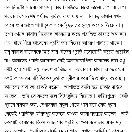
করেনি
এটা
বোঝে
কাসেম।
কারণ
কাউকে
কারো
ভালো
লাগা
না
লাগা
প্রথম
থেকে
শেষ
পর্যন্ত
লুকিয়ে
রাখা
যায়
না।
কিন্তু
কামাল
যখন
বোঝে
তার
ভালোলাগা
মন্দলাগাকে
বিন্দুমাত্র
মূল্য
কাসেম
দিচ্ছে
না।
তখন
থেকে
কামাল
নিজেকে
কাসেমের
কাছে
পরাজিত
ভাবতে
শুরু
করে
এবং
ধীরে
ধীরে
কাসেমের
প্রতি
তার
নিজের
আচরণ
পাল্টাতে
থাকে।
তবু
কামাল
কাসেমকে
আর
তার
নিজের
প্রতি
মনোযোগী
করতে
পারছিল
না
কামালের
প্রতি
কাসেমের
সেই
অমনোযোগিতা
কামালের
মনে
শুধু
!
কাঁটা
হয়ে
ফোটা
নয়
যন্ত্রণাও
দিচ্ছিল।
তারমানে
কামালের
ভেতরের
,
কেউ
কাসেমের
চারিত্রিক
দৃঢ়তাকে
স্বীকার
করে
নিতে
বাধ্য
করেছে।
কামালের
বাবা
বড়
চাকরি
করেন।
আপাতত
বদলি
হয়ে
ঢাকার
বাইরে
আছেন।
তাই
সে
সহজে
হলে
সিট
জুটিয়ে
নিয়েছে।
ফরিদপুরের
একটি
গ্রামে
বসবাস
করা
সেখানকার
স্কুল
থেকে
পাস
করে
সেই
গ্রাম
,
থেকেই
প্রতিদিন
ফরিদপুর
কলেজে
যাওয়া
আসা
করেছে
কাসেম।
তাই
-
রুমমেট
কামালের
বিরূপ
আচরণের
প্রতি
কাসেম
মনোভাব
এমন
দৃঢ়
করে
রেখেছে
আমিও
সরাসরি
স্কুল
থেকে
এখানে
আসিনি
তাদের
, ‘
!’