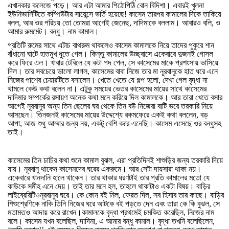
এখানকার
কলেজে
পড়ে।
আর
এটা
আমার
পিঠোপিঠি
বোন
বিদিশা।
এবারই
খুলনা
ইউনিভার্সিটিতে
কম্পিউটার
সায়েন্সে
ভর্তি
হয়েছে
!
কাসেম
তারপর
কামালের
দিকে
তাকিয়ে
বলল
,
আর
ওর
পরিচয়
তো
তোমরা
আগেই
জেনেছ
,
দাদিমাকে
বললাম।
আবারও
বলি
,
ও
আমার
রুমমেট।
বন্ধু।
নাম
কামাল।
প্রতিটি
রুমের
সাথে
এটাচ
বাথরুম
থাকলেও
কাসেম
কামালকে
নিয়ে
তাদের
পুকুরে
শান
বাঁধানো
ঘাটে
হাতমুখ
ধুতে
গেল।
কিন্তু
কামালের
উচ্ছ্বাসে
একেবারে
দুজনই
গোসল
করে
ফিরে
এল।
খাবার
টেবিলে
যে
কটা
পদ
পেল
,
সে
কাসেমের
মাকে
প্রশংসায়
ভাসিয়ে
দিল।
তার
সবচেয়ে
ভালো
লাগল
,
কাসেমের
বাবা
নিজে
তার
মা
নূরবানুকে
হাত
ধরে
এনে
নিজের
পাশের
চেয়ারটিতে
বসালেন।
খেতে
খেতে
যে
গল্প
হলো
,
দেখা
গেল
বৃদ্ধা
না
থামলে
কেউ
কথা
বলেন
না।
এটুকু
সময়ের
ভেতর
কাসেমের
মায়ের
সাথে
কাসেমের
দাদিমার
সম্পর্কের
রসায়ণ
অনেক
কথা
মনে
করিয়ে
দিল
কামালকে।
আর
তারা
খেতে
বসার
আগেই
নূরবানুর
অন্য
তিন
ছেলের
ঘর
থেকে
তিন
বউ
নিজেরা
বাটি
ভরে
তরকারি
নিয়ে
আসছেন।
তিনজনই
কাসেমের
মায়ের
উদ্দেশ্যে
রকমফেরে
একই
কথা
বললেন
,
বড়
আপা
,
আজ
শুধু
আম্মার
জন্য
নয়
,
একটু
বেশি
করে
এনেছি।
কাসেম
এসেছে
ওর
বন্ধুসহ
তাই।
কাসেমের
তিন
চাচির
কথা
শুনে
কামাল
বুঝল
,
এরা
প্রতিদিনই
শাশুড়ির
জন্য
তরকারি
দিয়ে
যায়।
নূরবানু
থাকেন
কাসেমদের
ঘরের
একরুমে।
আর
সেটা
দায়সারা
থাকা
নয়।
একেবারে
খানদানি
হালে
থাকেন।
তার
থাকার
ধরণটাই
তার
প্রতি
কামালের
মতো
যে
কাউকে
সমীহ
এনে
দেয়।
তাই
তার
মনে
হল
,
তাহলে
থাকাটাও
একটা
বিষয়।
বাড়ির
লাইব্রেরিটিওনূরবানুর
ঘরে।
কে
কোন
বই
নিল
,
ফেরত
দিল
,
সব
হিসাব
তার
কাছে।
বাড়ির
শিশুশ্রেণিকে
নাকি
তিনি
নিজের
ঘরে
আটকে
বই
পড়তে
দেন
এবং
তারা
কে
কি
বুঝল
,
সে
মতামতও
আদায়
করে
রাখেন।কামালকে
বৃদ্ধা
প্রথমেই
চমকিত
করেছিল
,
নিজের
নাম
বলে।
কাসেম
যখন
বলেছিল
,
দাদিমা
,
এ
আমার
বন্ধু
কামাল।
বৃদ্ধা
তখনি
বলেছিলেন
,