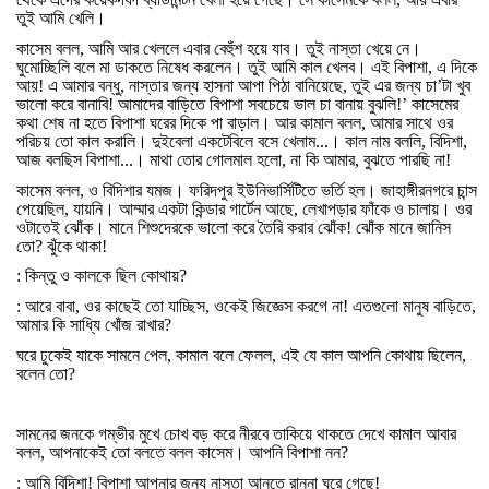
তুই
আমি
খেলি।
কাসেম
বলল
,
আমি
আর
খেললে
এবার
বেহুঁশ
হয়ে
যাব।
তুই
নাস্তা
খেয়ে
নে।
ঘুমোচ্ছিলি
বলে
মা
ডাকতে
নিষেধ
করলেন।
তুই
আমি
কাল
খেলব।
এই
বিপাশা
,
এ
দিকে
আয়
!
এ
আমার
বন্ধু
,
নাস্তার
জন্য
হাসনা
আপা
পিঠা
বানিয়েছে
,
তুই
এর
জন্য
চা
’
টা
খুব
ভালো
করে
বানাবি
!
আমাদের
বাড়িতে
বিপাশা
সবচেয়ে
ভাল
চা
বানায়
বুঝলি
!’
কাসেমের
কথা
শেষ
না
হতে
বিপাশা
ঘরের
দিকে
পা
বাড়াল।
আর
কামাল
বলল
,
আমার
সাথে
ওর
পরিচয়
তো
কাল
করালি।
দুইবেলা
একটেবিলে
বসে
খেলাম
...
।
কাল
নাম
বললি
,
বিদিশা
,
আজ
বলছিস
বিপাশা
...
।
মাথা
তোর
গোলমাল
হলো
,
না
কি
আমার
,
বুঝতে
পারছি
না
!
কাসেম
বলল
,
ও
বিদিশার
যমজ।
ফরিদপুর
ইউনিভার্সিটিতে
ভর্তি
হল।
জাহাঙ্গীরনগরে
চান্স
পেয়েছিল
,
যায়নি।
আম্মার
একটা
কিন্ডার
গার্টেন
আছে
,
লেখাপড়ার
ফাঁকে
ও
চালায়।
ওর
ওটাতেই
ঝোঁক।
মানে
শিশুদেরকে
ভালো
করে
তৈরি
করার
ঝোঁক
!
ঝোঁক
মানে
জানিস
তো
?
ঝুঁকে
থাকা
!
:
কিন্তু
ও
কালকে
ছিল
কোথায়
?
:
আরে
বাবা
,
ওর
কাছেই
তো
যাচ্ছিস
,
ওকেই
জিজ্ঞেস
করগে
না
!
এতগুলো
মানুষ
বাড়িতে
,
আমার
কি
সাধ্যি
খোঁজ
রাখার
?
ঘরে
ঢুকেই
যাকে
সামনে
পেল
,
কামাল
বলে
ফেলল
,
এই
যে
কাল
আপনি
কোথায়
ছিলেন
,
বলেন
তো
?
সামনের
জনকে
গম্ভীর
মুখে
চোখ
বড়
করে
নীরবে
তাকিয়ে
থাকতে
দেখে
কামাল
আবার
বলল
,
আপনাকেই
তো
বলতে
বলল
কাসেম।
আপনি
বিপাশা
নন
?
:
আমি
বিদিশা
!
বিপাশা
আপনার
জন্য
নাস্তা
আনতে
রান্না
ঘরে
গেছে
!