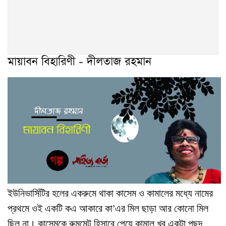
মায়াবন বিহারিণী - দীলতাজ রহমান
ইউনিভার্সিটির
হলের
একরুমে
থাকা
কাসেম
ও
কামালের
মধ্যে
নামের
প্রথমে
ওই
একটি
কএ
আকারে
কা
এর
মিল
ছাড়া
আর
কোনো
মিল
’
ছিল
না।
কাসেমকে
রুমমেট
হিসাবে
পেয়ে
কামাল
খুব
একটা
পছন্দ