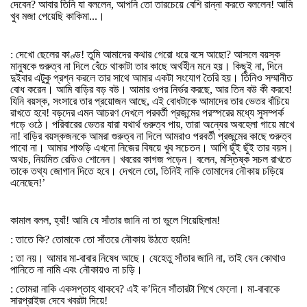
দেবেন
?
আবার
তিনি
যা
বললেন
,
আপনি
তো
তারচেয়ে
বেশি
রান্না
করতে
বললেন
!
আমি
খুব
মজা
পেয়েছি
কাকিমা
...
।
:
দেখো
ছেলের
কাণ্ড
!
তুমি
আমাদের
কথার
গেরো
ধরে
বসে
আছো
?
আসলে
বয়স্ক
মানুষকে
গুরুত্ব
না
দিলে
বেঁচে
থাকাটা
তার
কাছে
অর্থহীন
মনে
হয়।
কিছুই
না
,
দিনে
দুইবার
এটুকু
প্রশ্ন
করলে
তার
সাথে
আমার
একটা
সংযোগ
তৈরি
হয়।
তিনিও
সম্মানীত
বোধ
করেন।
আমি
বাড়ির
বড়
বউ।
আমার
ওপর
নির্ভর
করছে
,
আর
তিন
বউ
কী
করবে
!
যিনি
বয়স্ক
,
সংসারে
তার
প্রয়োজন
আছে
,
এই
বোধটাকে
আমাদের
তার
ভেতর
বাঁচিয়ে
রাখতে
হবে
!
বড়দের
এমন
আচরণ
দেখলে
পরবর্তী
প্রজন্মের
পরস্পরের
মধ্যে
সুসম্পর্ক
গড়ে
ওঠে।
পরিবারের
ভেতর
যারা
যথার্থ
গুরুত্ব
পায়
,
তারা
অন্যের
অবহেলা
গায়ে
মাখে
না
!
বাড়ির
বয়স্কজনকে
আমরা
গুরুত্ব
না
দিলে
আমরাও
পরবর্তী
প্রজন্মের
কাছে
গুরুত্ব
পাবো
না।
আমার
শাশুড়ি
এখনো
নিজের
বিষয়ে
খুব
সচেতন।
আশি
ছুঁই
ছুঁই
তার
বয়স।
অথচ
,
নিয়মিত
রেডিও
শোনেন।
খবরের
কাগজ
পড়েন।
বলেন
,
মস্তিষ্ক
সচল
রাখতে
তাকে
তথ্য
জোগান
দিতে
হবে।
দেখলে
তো
,
তিনিই
নাকি
তোমাদের
নৌকায়
চড়িয়ে
এনেছেন
!’
কামাল
বলল
,
হ্যাঁ
!
আমি
যে
সাঁতার
জানি
না
তা
ভুলে
গিয়েছিলাম
!
:
তাতে
কি
?
তোমাকে
তো
সাঁতরে
নৌকায়
উঠতে
হয়নি
!
:
তা
নয়।
আমার
মা
-
বাবার
নিষেধ
আছে।
যেহেতু
সাঁতার
জানি
না
,
তাই
যেন
কোথাও
পানিতে
না
নামি
এবং
নৌকায়ও
না
চড়ি।
:
তোমরা
নাকি
একসপ্তাহ
থাকবে
?
এই
ক
’
দিনে
সাঁতারটা
শিখে
ফেলো।
মা
-
বাবাকে
সারপ্রাইজ
দেবে
খবরটা
দিয়ে
!