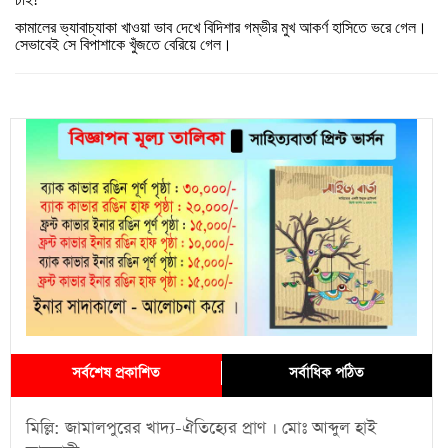
কামালের
ভ্যাবাচ্যাকা
খাওয়া
ভাব
দেখে
বিদিশার
গম্ভীর
মুখ
আকর্ণ
হাসিতে
ভরে
গেল।
সেভাবেই
সে
বিপাশাকে
খুঁজতে
বেরিয়ে
গেল।
সর্বশেষ প্রকাশিত
সর্বাধিক পঠিত
মিল্লি: জামালপুরের খাদ্য-ঐতিহ্যের প্রাণ । মোঃ আব্দুল হাই