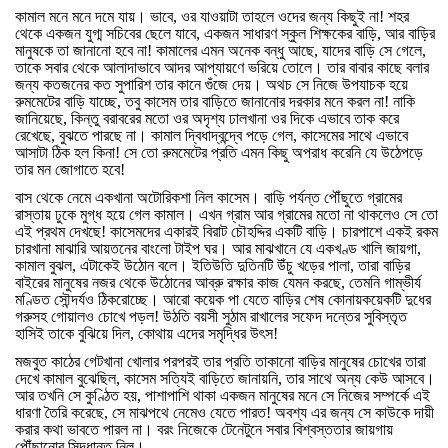
কামাল
মনে
মনে
দমে
যায়।
ভাবে
,
ওর
যাওয়াটা
তাহলে
ওদের
জন্য
কিছুই
না
!
শহর
থেকে
একজন
যুগ্ম
সচিবের
ছেলে
যাবে
,
একজন
সাধারণ
স্কুল
শিক্ষকের
বাড়ি
,
আর
বাড়ির
মানুষকে
তা
জানানো
হবে
না
!
কামালের
এমন
অনেক
বন্ধু
আছে
,
যাদের
বাড়ি
সে
গেলে
,
তাকে
সবার
থেকে
আলাদাভাবে
আদর
আপ্যায়ণে
ভরিয়ে
তোলে।
তার
বাবার
কাছে
বলার
জন্য
কতজনের
কত
সুপারিশ
তার
কানে
গুঁজে
দেয়।
অথচ
সে
নিজে
উপযাচক
হয়ে
রুমমেটের
বাড়ি
যাচ্ছে
,
তবু
কাসেম
তার
বাড়িতে
জানানোর
দরকার
মনে
করল
না
!
নাকি
জানিয়েছে
,
কিন্তু
বরাবরের
মতো
ওর
অদৃশ্য
ঢালখানা
ওর
দিকে
এভাবে
তাক
করে
রেখেছে
,
বুঝতে
পারছে
না।
কামাল
দ্বিধাদ্বন্দ্বে
পড়ে
গেল
,
কাসেমের
সাথে
এভাবে
আসাটা
ঠিক
হল
কিনা
!
সে
তো
রুমমেটের
প্রতি
এমন
কিছু
অপরাধ
করেনি
যে
উঠেপড়ে
তার
মন
জোগাতে
হবে
!
বাস
থেকে
নেমে
একখানা
অটোরিকশা
নিল
কাসেম।
বাড়ি
পর্যন্ত
পৌঁছুতে
গ্রামের
রাস্তায়
ঢুকে
মুগ্ধ
হয়ে
গেল
কামাল।
এখন
গ্রাম
আর
গ্রামের
মতো
না
থাকলেও
সে
তো
এই
প্রথম
দেখছে
!
কাসেমদের
একারই
বিরাট
চৌহদ্দির
একটি
বাড়ি।
চারপাশে
একই
রকম
চারখানা
মাঝারি
আয়তনের
বাংলো
টাইপ
ঘর।
আর
মাঝখানে
যে
একখণ্ড
খালি
জায়গা
,
কামাল
বুঝল
,
এটাকেই
উঠোন
বলে।
ইতিউতি
দুতিনটি
উঁচু
খড়ের
পালা
,
তারা
বাড়ির
বাইরের
মানুষের
নজর
থেকে
উঠোনের
আব্রু
রক্ষার
কাজ
যেমন
করছে
,
তেমনি
গাম্ভীর্য
মণ্ডিত
সৌন্দর্যও
ঠিকরোচ্ছে।
আরো
কয়েক
পা
যেতে
বাড়ির
শেষ
কোনায়কয়েকটি
দুধের
গরুসহ
গোয়ালও
চোখে
পড়ল
!
উঠতি
বয়সী
সুঠাম
রাখালের
সফেদ
দন্তের
সুবিস্তৃত
হাসিই
তাকে
বুঝিয়ে
দিল
,
কোথায়
এদের
সমৃদ্ধির
উৎস
!
মজবুত
কাঠের
গেটখানা
খোলার
পরপরই
তার
প্রতি
তাকানো
বাড়ির
মানুষের
চোখের
তারা
দেখে
কামাল
বুঝেছিল
,
কাসেম
সত্যিই
বাড়িতে
জানায়নি
,
তার
সাথে
অন্য
কেউ
আসবে।
আর
তখনি
সে
কুণ্ঠিত
হয়
,
পাশাপাশি
থাকা
একজন
মানুষের
মনে
সে
নিজের
সম্পর্কে
এই
ধারণা
তৈরি
করেছে
,
সে
মাঝপথে
নেমেও
যেতে
পারত
!
অবশ্য
এর
জন্য
সে
কাউকে
দায়ী
করার
কথা
ভাবতে
পারল
না।
বরং
নিজেকে
টেনেটুনে
সবার
বিশ্বস্ততার
জায়গায়
পৌঁছানোর
সিদ্ধান্ত
নিল।