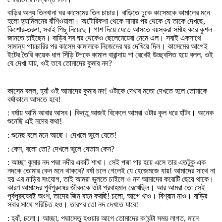
বাড়ির
অন্য
তিনখানা
ঘর
কাসেমের
তিন
চাচার।
বাড়িতে
ঢুকে
কাসেমকে
কামালের
মনে
হলো
হ্যামিলনের
বাঁশিওয়ালা।
অটোরিকশা
থেকে
নামার
পর
থেকে
যে
তাকে
দেখছে
,
কিশোর
-
তরুণ
,
সবাই
পিছু
নিয়েছে।
পাশ
দিয়ে
যেতে
আসতে
বয়স্করা
সমীহ
করে
কুশল
জানতে
চাইছেন।
বাড়ির
সব
ঘর
থেকেও
ছেলেমেয়েরা
নেমে
এল।
সবাই
একসাথে
সামান্য
পায়চারির
পর
কাসেম
কামালকে
নিজেদের
ঘর
দেখিয়ে
দিল।
কাসেমের
আগেই
ইটের
তৈরি
কয়েক
ধাপ
সিঁড়ি
টপকে
কামাল
বারান্দায়
পা
রেখেই
উচ্ছ্বসিত
হয়ে
বলল
,
ওই
যে
দেখা
যায়
,
ওই
তবে
তোমাদের
কুমার
নদ
?
কাসেম
বলল
,
হ্যাঁ
ওই
আমাদের
কুমার
নদ
!
ওটাকে
দেখার
মতো
দেখতে
হলে
তোমাকে
বর্ষাকালে
আসতে
হবে
!
:
বর্ষায়
আমি
আবার
আসব।
কিন্তু
আজই
বিকেলে
আমরা
ওটার
কূল
ধরে
হাঁটব।
অনেক
শুনেছি
এই
নদের
কথা
!
:
শুনেছ
বলে
মনে
আছে।
দেখলে
ভুলে
যেতে
!
:
কেন
,
বলো
তো
?
দেখলে
ভুলে
যেতাম
কেন
?
:
আচ্ছা
কুমার
নদ
পদ্মা
নদীর
একটি
শাখা।
সেই
পদ্মা
পার
হয়ে
এসে
তার
এতটুকু
এক
নদকে
তোমার
কেন
মনে
থাকবে
?
বর্ষা
চলে
গেলেই
যে
হেজেমজে
যায়
!
আমাদের
সাথে
না
হয়
এর
নাড়ির
সংযোগ
,
তাই
আমরা
ভুলতে
চাইলে
ও
নদ
আমাদের
করোটি
ছেয়ে
থাকে।
কারণ
আমাদের
পূর্বপুরুষের
জীবনকে
ওটা
প্রবাহমান
রেখেছিল।
আর
আমরা
তো
সেই
পূর্বপুরুষেরই
অংশ
,
তাদের
জিন
বহন
করছি
!
চলো
,
আগে
খাও।
বিশ্রাম
নাও।
বাড়ির
সবার
সাথে
পরিচিত
হও।
তারপর
তো
নদ
দেখতে
যাবে
!
:
হ্যাঁ
,
চলো।
আচ্ছা
,
পদ্মাসেতু
হওয়ার
আগে
তোমাদের
ক
’
ঘন্টা
সময়
লাগত
,
মানে