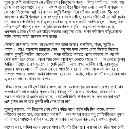
নূরবানুর
সেই
বয়সটাতেও
সে
পৌঁছে
গেল
কিছুক্ষণের
জন্য।
উগ্র
দাপট
নয়
,
একটা
নম্র
তেজ
ধারণ
করে
আছেন
বৃদ্ধা।
কথাও
বলেন
ধীরে
ধীরে
এবং
কোনো
কথাই
খাপছাড়া
বা
জোড়াতালি
দেওয়া
নয়
!
তবু
কামাল
কিছুটা
উসখুস
নিয়ে
নৌকায়
বসেই
মাথা
উঁচু
করে
কামালদের
বাড়িটা
খুঁজছিল।
কারণ
দুপুরে
বাড়িতে
পৌঁছে
বারান্দায়
দাঁড়িয়েই
সে
এই
কুমার
নদ
দেখতে
পেয়েছিল।
তাই
নূরবানুর
চারিত
স্মৃতি
ধরে
মাথাটা
জাগিয়েছিল।
কিন্তু
সরু
নদীর
পাড়টা
পাহাড়ের
মতো
আড়াল
করেরাখল
তার
দৃষ্টি।
তবু
ভালো
লাগল
জেনে
,
একসময়
এরকম
নৌকা
ওই
বাড়ির
দরজায়
ভেড়ানো
যেত।তখন
বর্ষাকালে
বাড়িগুলোকে
নাকি
সোলার
মতো
ভাসমান
মনে
হতো
!
নৌকায়
উঠে
সাথে
আসা
মেয়েগুলোর
নাম
জানা
হলো।
তমালিকা
,
বাঁধন
,
সুরভি
ও
পান্না।
এরাও
কাসেমের
চাচাতো
বোন।
বড়দের
কথা
শোনার
চেয়ে
নিজেরা
নিজেরা
বেজায়
খুনসুটি
করছিল
মেয়েগুলো।
অথচ
বাড়িতে
থাকতে
এদের
কাউকে
সে
দেখেনি।
বেলা
কখন
ডুবে
গেছে।
এখন
আর
কেউ
কারো
মুখ
দেখতে
পাচ্ছে
না।
এর
ভেতর
নূরবানু
জানিয়ে
দিয়েছেন
,
বাংলাদেশে
নদ
মোট
চারটি।
কপোতাক্ষ
,
আড়িঁয়াল
খাঁ
,
ব্রহ্মপুত্র
,
কুমার।
যখন
কোনো
নদী
থেকে
কোনো
শাখা
তৈরি
হয়
না
,
তখন
তাকে
নদ
বলা
হয়।
নদগুলো
শুকনো
মরশুমে
এমনি
হাজামজা
হয়ে
যায়।
অথচ
,
বর্ষা
এলে
নদীর
সাথে
একাকার
হয়ে
যেন
তাদের
যৌবন
ফিরে
পায়।
বাঁধন
নামের
মেয়েটি
মুখ
ফিরিয়ে
বলল
,
দাদিমা
,
সমাজে
পুরুষের
ক্ষমতা
বেশি।
তাই
যার
ক্ষমতা
বেশি
তাকে
আমরা
পুরুষ
ভাবি।
কিন্তু
নদী
থেকে
যা
উৎপন্ন
,
আবার
নদীর
সংযোগ
হারালে
যা
এমনি
মরে
থাকে
,
সেই
নদী
নির্ভর
শাখাগুলোকে
কেন
নদ
বলা
হয়
?
এটা
কুমার
নদ
না
হয়ে
কুমারী
নদী
কেন
হলো
না
?
নূরবানু
বললেন
,
এই
বিতর্কের
শেষ
নেই।নদীর
সাথে
নারীর
যদি
মিল
থাকে
,
তাহলে
নারীকেই
বুঝতে
হবে
,
তার
ক্ষমতা
কতখানি।
আর
ক্ষমতা
বলতে
শুধু
পেশিশক্তিকে
বুঝায়
না
!
তাহলে
আমাদের
বাড়ির
সবচেয়ে
ক্ষমতাবান
আমাদের
গরু
চরানো
রাখাল
,
কুদ্দুস
!
কাসেম
বলল
,
দাদিমা
নদের
কোনো
শাখা
নেই
এটা
ঠিক
নয়।
বলা
হয়
যে
নদীর
শাখা
নেই
,