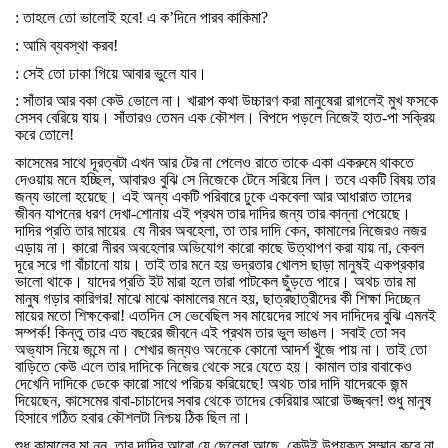
:
তাহলে
তো
ভালোই
হবে
!
এ
ক
’
দিনে
পারব
কাকিমা
?
:
আমি
ব্যবস্থা
করব
!
:
সেই
তো
ঢাকা
গিয়ে
আবার
ভুলে
যাব।
:
সাঁতার
আর
বকা
কেউ
ভোলে
না।
খারাপ
কথা
উচ্চারণ
করা
মানুষেরা
রাগলেই
মুখ
ফসকে
সেসব
বেরিয়ে
যায়।
সাঁতারও
তেমন
এক
কৌশল।
বিপদে
পড়লে
নিজেই
হাত
-
পা
সক্রিয়
করে
তোলে
!
কাসেমের
সাথে
দূরত্বটা
এখন
আর
টের
না
পেলেও
রাতে
তাকে
একা
একরুমে
থাকতে
দেওয়ায়
মনে
হচ্ছিল
,
আবারও
বুঝি
সে
নিজেকে
টেনে
সরিয়ে
নিল।
তবে
একটি
বিষয়
তার
জন্য
ভালো
হয়েছে।
এই
অন্য
একটি
পরিবারে
ঢুকে
একবেলা
আর
আধারাত
তাদের
জীবন
যাপনের
ধরণ
দেখা
-
শোনায়
এই
প্রথম
তার
দাদির
জন্য
তার
কান্না
পেয়েছে।
দাদির
প্রতি
তার
মায়ের
যে
নীরব
অবহেলা
,
তা
তার
দাদি
কেন
,
কামালের
নিজেরও
নজর
এড়ায়
না।
কারো
নীরব
অবহেলার
অভিযোগ
কারো
কাছে
উত্থাপণ
করা
যায়
না
,
কেবল
দূরে
সরে
গা
বাঁচানো
যায়।
তাই
তার
মনে
হয়
ভদ্রতার
খোলস
ছাড়া
মানুষই
একপ্রকার
ভালো
থাকে।
যাদের
প্রতি
ইট
মারা
হলে
তারা
পাটকেল
ছুঁড়তে
পারে।
অথচ
তার
মা
মানুষ
গড়ার
কারিগর
!
মাঝে
মাঝে
কামালের
মনে
হয়
,
ছাত্রছাত্রীদের
কী
শিক্ষা
দিচ্ছেন
মায়ের
মতো
শিক্ষকেরা
!
এতদিন
সে
ভেবেছিল
সব
মায়েদের
সাথে
সব
দাদিদের
বুঝি
এমনই
সম্পর্ক
!
কিন্তু
তার
এত
বছরের
জীবনে
এই
প্রথম
তার
ভুল
ভাঙল।
সবাই
তো
সব
অভ্যাস
নিয়ে
জন্মে
না।
শেখার
জন্যও
অনেকে
কোনো
আদর্শ
খুঁজে
পায়
না।
তাই
তো
বাড়িতে
কেউ
এলে
তার
দাদিকে
নিজের
থেকে
সরে
যেতে
হয়।
কামাল
তার
বাবাকেও
দেখেনি
দাদিকে
ডেকে
কারো
সাথে
পরিচয়
করিয়েছে
!
অথচ
তার
দাদি
যাদেরকে
জন্ম
দিয়েছেন
,
কাসেমের
বাবা
-
চাচাদের
সবার
থেকে
তাদের
কেরিয়ার
আরো
উজ্জ্বল
!
শুধু
মানুষ
হিসাবে
গঠিত
হবার
কৌশলটা
নিশ্চয়
ঠিক
ছিল
না।
শুধু
কামালের
মা
নন
,
তার
দাদির
আরো
যে
ছেলেরা
আছে
,
কেউই
উপযুক্ত
সম্মান
করে
না