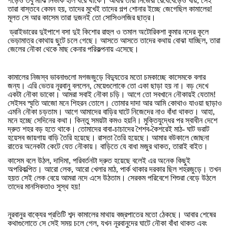
পড়েও
তবু
মাঝি
নির্ভীক
হাল
ধরে
থাকে।
আবার
তারা
নিজেরা
রেঁধেবেড়েও
খায়
,
সেই
তারা
বাস্তবে
কেমন
হয়
,
তাদের
মুখেই
তাদের
গল্প
শোনার
ইচ্ছে
জেগেছিল
কামালের
!
মূলত
সে
আর
কাসেম
তারা
দুজনই
তো
সোসিওলজির
ছাত্র।
ড্রাইভারের
দুইপাশে
বসা
দুই
কিশোর
রাহুল
ও
তমাল
অটোরিকশা
কুমার
নদের
কূলে
ভেড়ামাত্র
কোথায়
ছুটে
চলে
গেছে।
আসতে
আসতে
তাদের
কথায়
বোঝা
যাচ্ছিল
,
তারা
জেলের
নৌকা
থেকে
মাছ
কেনার
পরিকল্পনায়
এসেছে।
কামালের
নিজস্ব
ভাবনাগুলো
মগজজুড়ে
বিদ্যুতের
মতো
চমকাচ্ছে
কাসেমকে
বলার
জন্য।
এরি
ভেতর
নূরবানু
বললেন
,
মেয়েগুলোকে
তো
একা
ছাড়া
হয়
না।
বড়
দেখে
একটা
নৌকা
ডাকো।
আমরা
সবাই
নৌকা
চড়ি।
আগে
তো
সবখানে
নৌকায়ই
যেতাম
!
সেইসব
স্মৃতি
আজো
মনে
শিহরন
তোলে।
তোমার
দাদা
আর
আমি
কোথাও
যাওয়া
ছাড়াও
এমনি
নৌকা
চড়তাম।
আগে
আমাদের
বাড়ির
ঘাটে
নিজেদের
নাও
বাঁধা
থাকত।
আহা
,
মনে
হচ্ছে
সেদিনের
কথা।
কিন্তু
সময়টা
কমও
হয়নি।
মুক্তিযুদ্ধের
পর
স্বাধীন
দেশে
দ্রুত
শহর
বড়
হতে
থাকে।
তোমাদের
বাবা
-
চাচাদের
শৈশব
-
কৈশরেই
মাঠ
-
ঘাট
ভরাট
হয়েসব
জায়গায়
বাড়ি
তৈরি
হয়েছে।
রাস্তা
তৈরি
হয়েছে।
আমার
বউকালে
জোছনা
রাতের
অনেকটা
কেটে
যেত
নৌকায়।
বাড়িতে
যে
বাধা
মজুর
থাকত
,
তারাই
বাইত।
কাসেম
বলে
উঠল
,
দাদিমা
,
পরিবর্তনটা
দ্রুত
হয়েছে
বলেই
এর
অনেক
কিছুই
অপরিকল্পিত।
আরো
লেক
,
আরো
খেলার
মাঠ
,
পার্ক
থাকার
দরকার
ছিল
শহরজুড়ে।
তখন
হয়ত
সেই
লেক
বেয়ে
আমরা
নদে
এসে
উঠতাম।
সেরকম
পরিবেশে
শিশুরা
বেড়ে
উঠলে
তাদের
মানসিকতাও
সুস্থ
হয়
!
নূরবানুর
বাক্যের
প্রতিটি
শব্দ
কামালের
মাথায়
বজ্রপাতের
মতো
ঠেকছে।
আবার
শেষের
কথাগুলোতে
সে
সেই
সময়
চলে
গেল
,
যখন
নূরবানুদের
ঘাটে
নৌকা
বাঁধা
থাকত
এবং