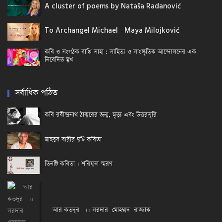
A cluster of poems by Nataša Radanović
To Archangel Michael - Maya Milojković
কবি ও সংগঠক বাপ্পি সাহা : সাহিত্য ও সাংস্কৃতিক আন্দোলনের এক
নিবেদিত মুখ
সর্বাধিক পঠিত
কবি রবীন্দ্রনাথ ঠাকুরের জন্ম, মৃত্যু এবং উত্তরসূরি
মাহবুব বারীর দুটি কবিতা
তিনটি কবিতা । শরিফুল স্মরণ
আর কতদূর ।। সরদার মোহম্মদ রাজ্জাক