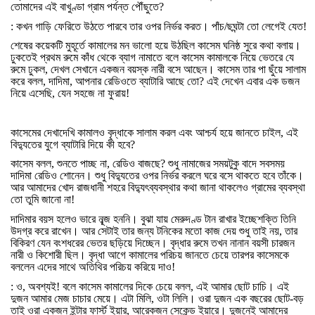
তোমাদের
এই
বাখুণ্ডা
গ্রাম
পর্যন্ত
পৌঁছুতে
?
:
কখন
গাড়ি
ফেরিতে
উঠতে
পারবে
তার
ওপর
নির্ভর
করত।
পাঁচ
/
ছঘন্টা
তো
লেগেই
যেত
!
শেষের
কয়েকটি
মুহূর্তে
কামালের
মন
ভালো
হয়ে
উঠছিল
কাসেম
ঘনিষ্ঠ
সুরে
কথা
বলায়।
ঢুকতেই
প্রথম
রুমে
কাঁধ
থেকে
ব্যাগ
নামাতে
বলে
কাসেম
কামালকে
নিয়ে
ভেতরে
যে
রুমে
ঢুকল
,
দেখল
সেখানে
একজন
বয়স্ক
নারী
বসে
আছেন।
কাসেম
তার
পা
ছুঁয়ে
সালাম
করে
বলল
,
দাদিমা
,
আপনার
রেডিওতে
ব্যাটারি
আছে
তো
?
এই
দেখেন
এবার
এক
ডজন
নিয়ে
এসেছি
,
যেন
সহজে
না
ফুরায়
!
কাসেমের
দেখাদেখি
কামালও
বৃদ্ধাকে
সালাম
করল
এবং
আশ্চর্য
হয়ে
জানতে
চাইল
,
এই
বিদ্যুতের
যুগে
ব্যাটারি
দিয়ে
কী
হবে
?
কাসেম
বলল
,
শুনতে
পাচ্ছ
না
,
রেডিও
বাজছে
?
শুধু
নামাজের
সময়টুকু
বাদে
সবসময়
দাদিমা
রেডিও
শোনেন।
শুধু
বিদ্যুতের
ওপর
নির্ভর
করলে
ঘরে
বসে
থাকতে
হবে
তাঁকে।
আর
আমাদের
খোদ
রাজধানী
শহরে
বিদ্যুৎব্যবস্থার
কথা
জানা
থাকলেও
গ্রামের
ব্যবস্থা
তো
তুমি
জানো
না
!
দাদিমার
বয়স
হলেও
ভারে
নূব্জ
হননি।
বুঝা
যায়
মেরুদণ্ড
টান
রাখার
ইচ্ছেশক্তি
তিনি
উদগ্র
করে
রাখেন।
আর
সেটাই
তার
জন্য
টনিকের
মতো
কাজ
দেয়
শুধু
তাই
নয়
,
তার
বিকিরণ
যেন
বংশধরের
ভেতর
ছড়িয়ে
দিচ্ছেন।
বৃদ্ধার
রুমে
তখন
নানান
বয়সী
চারজন
নারী
ও
কিশোরী
ছিল।
বৃদ্ধা
আগে
কামালের
পরিচয়
জানতে
চেয়ে
তারপর
কাসেমকে
বললেন
এদের
সাথে
অতিথির
পরিচয়
করিয়ে
দাও
!
:
ও
,
অবশ্যই
!
বলে
কাসেম
কামালের
দিকে
চেয়ে
বলল
,
এই
আমার
ছোট
চাচি।
এই
দুজন
আমার
মেজ
চাচার
মেয়ে।
এটা
মিলি
,
ওটা
লিলি।
ওরা
দুজন
এক
বছরের
ছোট
-
বড়
তাই
ওরা
একজন
ইন্টার
ফার্স্ট
ইয়ার
,
আরেকজন
সেকেন্ড
ইয়ারে।
দুজনেই
আমাদের