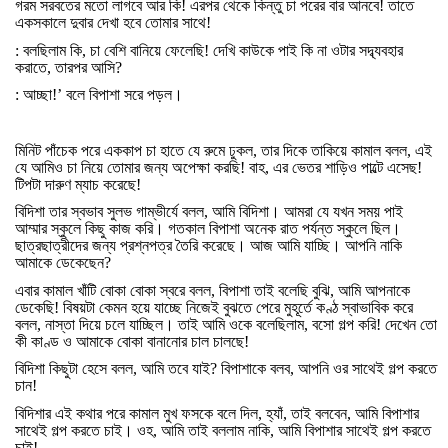
গরম
সরবতের
মতো
লাগবে
আর
কি
!
এরপর
থেকে
কিন্তু
চা
পরের
বার
আনবে
!
তাতে
একসকালে
দুবার
দেখা
হবে
তোমার
সাথে
!
:
বলছিলাম
কি
,
চা
বেশি
বানিয়ে
ফেলেছি
!
দেখি
কাউকে
পাই
কি
না
ওটার
সদ্ব্যবহার
করাতে
,
তারপর
আসি
?
:
আচ্ছা
!’
বলে
বিপাশা
সরে
পড়ল।
মিনিট
পাঁচেক
পরে
এককাপ
চা
হাতে
যে
রুমে
ঢুকল
,
তার
দিকে
তাকিয়ে
কামাল
বলল
,
এই
যে
আমিও
চা
নিয়ে
তোমার
জন্য
অপেক্ষা
করছি
!
বাহ
,
এর
ভেতর
শাড়িও
পাল্টে
এসেছ
!
টিপটা
দারুণ
ম্যাচ
করেছে
!
বিদিশা
তার
স্বভাব
সুলভ
গাম্ভীর্যে
বলল
,
আমি
বিদিশা।
আমরা
যে
যখন
সময়
পাই
আম্মার
স্কুলে
কিছু
কাজ
করি।
গতকাল
বিপাশা
অনেক
রাত
পর্যন্ত
স্কুলে
ছিল।
ছাত্রছাত্রীদের
জন্য
প্রশ্নপত্র
তৈরি
করেছে।
আজ
আমি
যাচ্ছি।
আপনি
নাকি
আমাকে
ডেকেছেন
?
এবার
কামাল
খাঁটি
বোকা
বোকা
স্বরে
বলল
,
বিপাশা
তাই
বলেছি
বুঝি
,
আমি
আপনাকে
ডেকেছি
!
বিষয়টা
কেমন
হয়ে
যাচ্ছে
নিজেই
বুঝতে
পেরে
মুহূর্তে
কণ্ঠ
স্বাভাবিক
করে
বলল
,
নাস্তা
দিয়ে
চলে
যাচ্ছিল।
তাই
আমি
ওকে
বলেছিলাম
,
বসো
গল্প
করি
!
দেখেন
তো
কী
কাণ্ড
ও
আমাকে
বোকা
বানানোর
চাল
চালছে
!
বিদিশা
কিছুটা
হেসে
বলল
,
আমি
তবে
যাই
?
বিপাশাকে
বলব
,
আপনি
ওর
সাথেই
গল্প
করতে
চান
!
বিদিশার
এই
কথার
পরে
কামাল
মুখ
ফসকে
বলে
দিল
,
হ্যাঁ
,
তাই
বলবেন
,
আমি
বিপাশার
সাথেই
গল্প
করতে
চাই।
ওহ
,
আমি
তাই
বললাম
নাকি
,
আমি
বিপাশার
সাথেই
গল্প
করতে
চাই
!