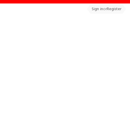
Sign in
or
Register