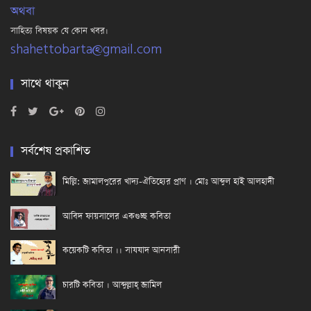
অথবা
সাহিত্য বিষয়ক যে কোন খবর।
shahettobarta@gmail.com
সাথে থাকুন
সর্বশেষ প্রকাশিত
মিল্লি: জামালপুরের খাদ্য-ঐতিহ্যের প্রাণ । মোঃ আব্দুল হাই আলহাদী
আবিদ ফায়সালের একগুচ্ছ কবিতা
কয়েকটি কবিতা ।। সাযযাদ আনসারী
চারটি কবিতা । আব্দুল্লাহ্ জামিল