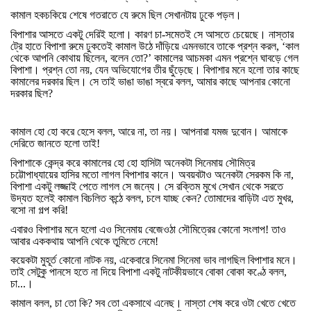
কামাল
হকচকিয়ে
শেষে
গতরাতে
যে
রুমে
ছিল
সেখানটায়
ঢুকে
পড়ল।
বিপাশার
আসতে
একটু
দেরিই
হলো।
কারণ
চা
-
সমেতই
সে
আসতে
চেয়েছে।
নাস্তার
ট্রে
হাতে
বিপাশা
রুমে
ঢুকতেই
কামাল
উঠে
দাঁড়িয়ে
এমনভাবে
তাকে
প্রশ্ন
করল
, ‘
কাল
থেকে
আপনি
কোথায়
ছিলেন
,
বলেন
তো
?’
কামালের
আচমকা
এমন
প্রশ্নে
ঘাবড়ে
গেল
বিপাশা।
প্রশ্ন
তো
নয়
,
যেন
অভিযোগের
তীর
ছুঁড়েছে।
বিপাশার
মনে
হলো
তার
কাছে
কামালের
দরকার
ছিল।
সে
তাই
ভাঙা
ভাঙা
স্বরে
বলল
,
আমার
কাছে
আপনার
কোনো
দরকার
ছিল
?
কামাল
হো
হো
করে
হেসে
বলল
,
আরে
না
,
তা
নয়।
আপনারা
যমজ
দুবোন।
আমাকে
দেরিতে
জানতে
হলো
তাই
!
বিপাশাকে
কেন্দ্র
করে
কামালের
হো
হো
হাসিটা
অনেকটা
সিনেমায়
সৌমিত্র
চট্টোপাধ্যায়ের
হাসির
মতো
লাগল
বিপাশার
কানে।
অবয়বটাও
অনেকটা
সেরকম
কি
না
,
বিপাশা
একটু
লজ্জাই
পেতে
লাগল
সে
জন্যে।
সে
রক্তিম
মুখে
সেখান
থেকে
সরতে
উদ্যত
হলেই
কামাল
বিচলিত
কন্ঠে
বলল
,
চলে
যাচ্ছ
কেন
?
তোমাদের
বাড়িটা
এত
মুখর
,
বসো
না
গল্প
করি
!
এবারও
বিপাশার
মনে
হলো
এও
সিনেমায়
বেজেওঠা
সৌমিত্রের
কোনো
সংলাপ
!
তাও
আবার
এককথায়
আপনি
থেকে
তুমিতে
নেমে
!
কয়েকটা
মুহূর্ত
কোনো
নাটক
নয়
,
একেবারে
সিনেমা
সিনেমা
ভাব
লাগছিল
বিপাশার
মনে।
তাই
সেটুকু
পানসে
হতে
না
দিয়ে
বিপাশা
একটু
নাটকীয়ভাবে
বোকা
বোকা
কণ্ঠে
বলল
,
চা
...
।
কামাল
বলল
,
চা
তো
কি
?
সব
তো
একসাথে
এনেছ।
নাস্তা
শেষ
করে
ওটা
খেতে
খেতে