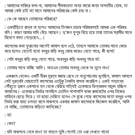
:
আমাদের
দারিদ্র
বলব
না
,
আমাদের
সীমবদ্ধতা
অন্য
কারো
জন্য
অসহনীয়
হোক
,
তা
আমরা
কেউ
চাই
না
!
মানে
আমাদের
পরিবারের
কেউ
চায়
না।
:
কে
কে
আছেন
তোমাদের
পরিবারে
?
:
একহাঁড়িতে
রান্না
না
হলেও
আমাদের
তিনজন
চাচার
পরিবারসহই
আমরা
এক
পরিবার
বলি।
কারণ
আমার
দাদি
বেঁচে
আছেন।
দু
’
জন
ফুপুর
বিয়ে
হয়ে
তারা
তাদের
স্বামীর
সাথে
বিদেশে
বসত
গেড়েছেন
...
।
কাসেমের
কথা
ফুরানোর
আগেই
কামাল
বলে
ওঠে
,
তাহলে
আমাকে
তোমার
সাথে
জোর
করে
হলেও
যেতেই
হবে
!
বন্ধুর
বাড়ি
বন্ধু
জোর
করেও
যেতে
পারে
,
কী
বলো
!
:
সেটা
বন্ধুর
বাড়ি
বন্ধু
যেতে
পারে
,
অবন্ধুর
বাড়ি
অবন্ধু
পারে
না
!
:
তোমার
সাথে
যাচ্ছি
আমি।
অতএব
তোমার
অবন্ধু
থেকে
অ
তুলে
নাও
!
একরুমে
থেকেও
একটি
নীরব
দূরত্ব
বজায়
রেখে
যে
অনুশোচনায়
ভুগছিল
,
কামাল
আসলে
সেই
দূরত্বটা
ঘোচাতেই
কাসেমের
এতটুকু
নৈকট্য
বাসনা
করেছিল।
একই
গন্তব্যে
পৌঁছুতে
দুজন
একসাথে
হল
থেকে
বেরিয়ে
সত্যিই
একেবারে
ভিন্নরকম
আনন্দ
হচ্ছিল
কামালের।
একেবারে
নির্ভার
লাগছিল
এতদিন
পাশাপাশি
থাকা
রুমমেটের
ওপর
নিজের
দায়িত্ব
ছেড়ে
দিয়ে।
তা
ছাড়া
দেরিতে
হলেও
সে
বুঝে
গেছে
কাসেমের
মতো
বন্ধুর
ওপর
নির্ভর
করা
যায়
!
চলন্ত
বাসে
মাঝপথে
একবার
কামাল
কাসেমকে
জিজ্ঞেস
করেছিল
,
আমি
যে
যাচ্ছি
,
তোমাদের
বাড়িতে
জানিয়েছ
?
:
না
!
:
কেন
?
:
যদি
মাঝপথে
নেমে
যাও
!
তা
নাহলে
তুমি
গেলেই
তো
ওরা
দেখতে
পাবে
!