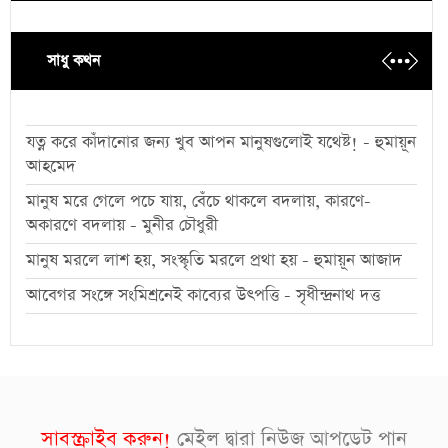
সাধু কথন
যত্ন করে কাঁদানোর জন্য খুব আপন মানুষগুলোই যথেষ্ট! - হুমায়ূন
আহমেদ
মানুষ মরে গেলে পচে যায়, বেঁচে থাকলে বদলায়, কারণে-
অকারণে বদলায় - মুনীর চৌধুরী
মানুষ মরলে লাশ হয়, সংস্কৃতি মরলে প্রথা হয় - হুমায়ূন আজাদ
আবেগর সংঙ্গে সংমিশ্রনেই কাব্যের উৎপত্তি - সৃধীন্দ্রনাথ দত্ত
সাবস্ক্রাইব করুন!
মেইল দ্বারা নিউজ আপডেট পান