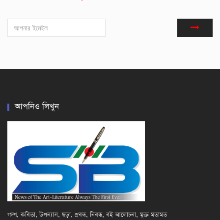
আপনিও লিখুন
গল্প, কবিতা, উপন্যাস, ছড়া, প্রবন্ধ, নিবন্ধ, বই আলোচনা, মুক্ত মতামত