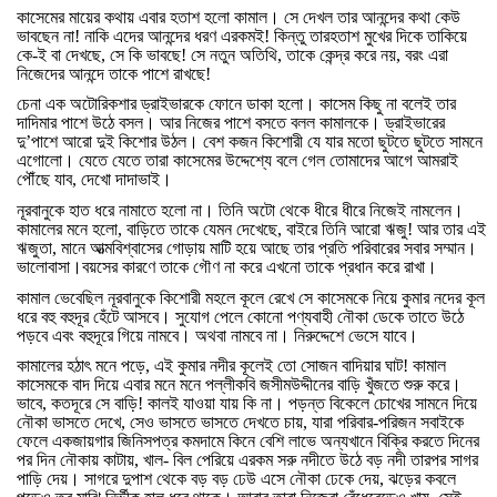
কাসেমের
মায়ের
কথায়
এবার
হতাশ
হলো
কামাল।
সে
দেখল
তার
আনন্দের
কথা
কেউ
ভাবছেন
না
!
নাকি
এদের
আনন্দের
ধরণ
এরকমই
!
কিন্তু
তারহতাশ
মুখের
দিকে
তাকিয়ে
কে
-
ই
বা
দেখছে
,
সে
কি
ভাবছে
!
সে
নতুন
অতিথি
,
তাকে
কেন্দ্র
করে
নয়
,
বরং
এরা
নিজেদের
আনন্দে
তাকে
পাশে
রাখছে
!
চেনা
এক
অটোরিকশার
ড্রাইভারকে
ফোনে
ডাকা
হলো।
কাসেম
কিছু
না
বলেই
তার
দাদিমার
পাশে
উঠে
বসল।
আর
নিজের
পাশে
বসতে
বলল
কামালকে।
ড্রাইভারের
দু
’
পাশে
আরো
দুই
কিশোর
উঠল।
বেশ
কজন
কিশোরী
যে
যার
মতো
ছুটতে
ছুটতে
সামনে
এগোলো।
যেতে
যেতে
তারা
কাসেমের
উদ্দেশ্যে
বলে
গেল
তোমাদের
আগে
আমরাই
পৌঁছে
যাব
,
দেখো
দাদাভাই।
নূরবানুকে
হাত
ধরে
নামাতে
হলো
না।
তিনি
অটো
থেকে
ধীরে
ধীরে
নিজেই
নামলেন।
কামালের
মনে
হলো
,
বাড়িতে
তাকে
যেমন
দেখেছে
,
বাইরে
তিনি
আরো
ঋজু
!
আর
তার
এই
ঋজুতা
,
মানে
আত্মবিশ্বাসের
গোড়ায়
মাটি
হয়ে
আছে
তার
প্রতি
পরিবারের
সবার
সম্মান।
ভালোবাসা।বয়সের
কারণে
তাকে
গৌণ
না
করে
এখনো
তাকে
প্রধান
করে
রাখা।
কামাল
ভেবেছিল
নূরবানুকে
কিশোরী
মহলে
কূলে
রেখে
সে
কাসেমকে
নিয়ে
কুমার
নদের
কূল
ধরে
বহু
বহুদূর
হেঁটে
আসবে।
সুযোগ
পেলে
কোনো
পণ্যবাহী
নৌকা
ডেকে
তাতে
উঠে
পড়বে
এবং
বহুদূরে
গিয়ে
নামবে।
অথবা
নামবে
না।
নিরুদ্দেশে
ভেসে
যাবে।
কামালের
হঠাৎ
মনে
পড়ে
,
এই
কুমার
নদীর
কূলেই
তো
সোজন
বাদিয়ার
ঘাট
!
কামাল
কাসেমকে
বাদ
দিয়ে
এবার
মনে
মনে
পল্লীকবি
জসীমউদ্দীনের
বাড়ি
খুঁজতে
শুরু
করে।
ভাবে
,
কতদূরে
সে
বাড়ি
!
কালই
যাওয়া
যায়
কি
না।
পড়ন্ত
বিকেলে
চোখের
সামনে
দিয়ে
নৌকা
ভাসতে
দেখে
,
সেও
ভাসতে
ভাসতে
দেখতে
চায়
,
যারা
পরিবার
-
পরিজন
সবাইকে
ফেলে
একজায়গার
জিনিসপত্র
কমদামে
কিনে
বেশি
লাভে
অন্যখানে
বিক্রি
করতে
দিনের
পর
দিন
নৌকায়
কাটায়
,
খাল
-
বিল
পেরিয়ে
এরকম
সরু
নদীতে
উঠে
বড়
নদী
তারপর
সাগর
পাড়ি
দেয়।
সাগরে
দুপাশ
থেকে
বড়
বড়
ঢেউ
এসে
নৌকা
ঢেকে
দেয়
,
ঝড়ের
কবলে