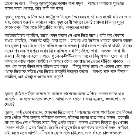
তাকে
নদ
বলে।
কিন্তু
ব্রহ্মপুত্রের
প্রধান
শাখা
যমুনা।
আসলে
নামগুলো
পুরুষের
নামের
মতো
শোনায়
,
তাই
নাকি
নদ
বলে
!
নূরবানু
বললেন
,
আমিও
আর
কতটুকু
জানি
বলো
!
অধ্যয়ন
ছাড়া
বয়স
হলেই
যদি
সব
জানা
যায়
,
তাহলে
তরুণ
ডাক্তারের
কাছে
বৃদ্ধ
রোগী
আসবে
কেন
?
তোমরা
বিভিন্ন
সূত্র
থেকে
তথ্য
নিয়ে
পড়ে
বিস্তারিত
জানবে
,
অন্যদের
জানাবে।
অটোড্রাইভার
বলেছিল
,
তাকে
ফোন
করলে
সে
এসে
নিয়ে
যাবে।
তাই
যার
যেভাবে
যাওয়া
হয়েছিল
,
সেভাবেই
বাড়ি
ফেরা
হলো।
তারপর
ওরা
উঠোনে
থাকতে
থাকতে
কামাল
ঘরে
ঢুকল।
ঘর
থেকে
শোনা
যাচ্ছিল
ওদের
কলরব।
যারা
যেতে
পারেনি
বা
যায়নি
,
তাদের
একের
পর
এক
প্রশ্নের
জবাব
দিয়ে
যাচ্ছিল
যারা
গিয়েছিল
,
তারা।
এতক্ষণ
তারা
কী
করল।
কী
আড্ডা
হলো।
পাড়ে
ফুচকা
-
চটপটি
-
বাদাম
এসবের
কিছু
খাওয়া
হলো
কি
না
!
কামালের
কাছে
খারাপ
লাগছিল
না
ওখানে
ওদের
কোলাহলের
ভেতর
দাঁড়িয়ে
থাকতে।
এ
যেন
এক
অন্য
জীবন
মনে
হচ্ছিল
তার
কাছে।
কিন্তু
মাঝে
মাঝে
সে
এরকম
মেয়ে
মহল
থেকে
নিজেকে
সরিয়ে
নেয়
নিজের
ভাবমূর্তি
উজ্জ্বল
করতে।
অবশ্য
মনে
মনে
বিদ্রুপ
কাটছিল
,
এই
একটুতে
ওদের
কত
আনন্দ
!
নূরবানু
উঠোন
পর্যন্ত
আসতে
না
আসতে
কাশেমের
আম্মা
এগিয়ে
গেলেন
তাকে
ধরে
আনতে।
আসতে
আসতে
বললেন
,
আম্মা
ভাত
বসানোর
সময়
হয়েছে
,
কতগুলো
চাল
দেবো
?
নূরবানু
একটু
ভেবে
বললেন
,
দেড়সের
দিতে
বলো
!’
কাসেমের
আম্মা
শাশুড়িকে
তার
নিজের
রুমে
পৌঁছে
দিয়ে
রান্নার
মহিলাকে
বললেন
,
দুইসের
চালের
ভাত
বসাও
হাসনা
!
তরকারি
লাগলে
তাও
দেখে
নিজের
মতো
কিছু
একটা
করো
!’
কামাল
এতক্ষণ
কিছুতে
মুখ
খোলার
স্কোপ
পায়নি।
এবার
কিছুটা
মেয়েলি
কৌতূহল
নিয়ে
কাশেমের
আম্মাকে
বলল
,
কাকিমা
,
এই
বয়সে
এসে
আপনি
দাদিমার
কাছে
জানতে
চাইলেন
,
ভাত
রাঁধতে
চাল
কতগুলো