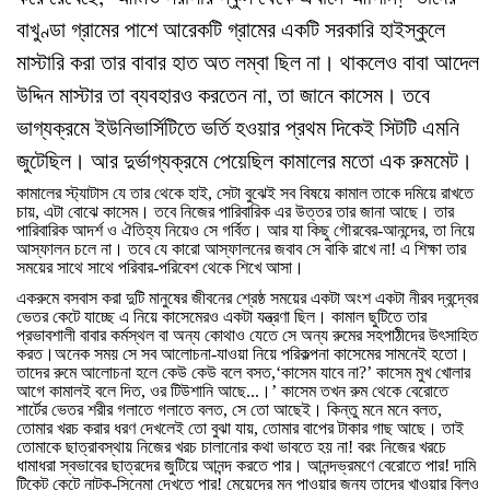
বাখুণ্ডা
গ্রামের
পাশে
আরেকটি
গ্রামের
একটি
সরকারি
হাইস্কুলে
মাস্টারি
করা
তার
বাবার
হাত
অত
লম্বা
ছিল
না।
থাকলেও
বাবা
আদেল
উদ্দিন
মাস্টার
তা
ব্যবহারও
করতেন
না
তা
জানে
কাসেম।
তবে
,
ভাগ্যক্রমে
ইউনিভার্সিটিতে
ভর্তি
হওয়ার
প্রথম
দিকেই
সিটটি
এমনি
জুটেছিল।
আর
দুর্ভাগ্যক্রমে
পেয়েছিল
কামালের
মতো
এক
রুমমেট।
কামালের
স্ট্যাটাস
যে
তার
থেকে
হাই
,
সেটা
বুঝেই
সব
বিষয়ে
কামাল
তাকে
দমিয়ে
রাখতে
চায়
,
এটা
বোঝে
কাসেম।
তবে
নিজের
পারিবারিক
এর
উত্তর
তার
জানা
আছে।
তার
পারিবারিক
আদর্শ
ও
ঐতিহ্য
নিয়েও
সে
গর্বিত।
আর
যা
কিছু
গৌরবের
-
আনন্দের
,
তা
নিয়ে
আস্ফালন
চলে
না।
তবে
যে
কারো
আস্ফালনের
জবাব
সে
বাকি
রাখে
না
!
এ
শিক্ষা
তার
সময়ের
সাথে
সাথে
পরিবার
-
পরিবেশ
থেকে
শিখে
আসা।
একরুমে
বসবাস
করা
দুটি
মানুষের
জীবনের
শ্রেষ্ঠ
সময়ের
একটা
অংশ
একটা
নীরব
দ্বন্দ্বের
ভেতর
কেটে
যাচ্ছে
এ
নিয়ে
কাসেমেরও
একটা
যন্ত্রণা
ছিল।
কামাল
ছুটিতে
তার
প্রভাবশালী
বাবার
কর্মস্থল
বা
অন্য
কোথাও
যেতে
সে
অন্য
রুমের
সহপাঠীদের
উৎসাহিত
করত।অনেক
সময়
সে
সব
আলোচনা
-
যাওয়া
নিয়ে
পরিকল্পনা
কাসেমের
সামনেই
হতো।
তাদের
রুমে
আলোচনা
হলে
কেউ
কেউ
বলে
বসত
,‘
কাসেম
যাবে
না
?’
কাসেম
মুখ
খোলার
আগে
কামালই
বলে
দিত
,
ওর
টিউশানি
আছে
...
।
’
কাসেম
তখন
রুম
থেকে
বেরোতে
শার্টের
ভেতর
শরীর
গলাতে
গলাতে
বলত
,
সে
তো
আছেই।
কিন্তু
মনে
মনে
বলত
,
তোমার
খরচ
করার
ধরণ
দেখলেই
তো
বুঝা
যায়
,
তোমার
বাপের
টাকার
গাছ
আছে।
তাই
তোমাকে
ছাত্রাবস্থায়
নিজের
খরচ
চালানোর
কথা
ভাবতে
হয়
না
!
বরং
নিজের
খরচে
ধামাধরা
স্বভাবের
ছাত্রদের
জুটিয়ে
আনন্দ
করতে
পার।
আনন্দভ্রমণে
বেরোতে
পার
!
দামি
টিকেট
কেটে
নাটক
-
সিনেমা
দেখতে
পার
!
মেয়েদের
মন
পাওয়ার
জন্য
তাদের
খাওয়ার
বিলও