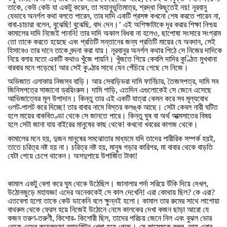
তাকে
,
কেউ
কেউ
যা
একটু
করেন
,
তা
সহানুভূতিমাত্র
,
শ্রদ্ধা
কিছুতেই
নয়
!
নূরবানু
যেভাবে
অনর্গল
কথা
বলতে
পারেন
,
তার
দাদি
একটি
প্রসঙ্গ
কখনো
শেষ
করতে
পারেন
না
,
বাবা
-
চাচারা
বলেন
,
বুঝেছি
!
বুঝেছি
,
বাদ
দেন।
’
এই
অশিক্ষাটাকে
দূর
করার
শিক্ষা
নিশ্চয়
কামালের
দাদি
নিজেই
পাননি
!
তার
দাদি
অকাল
বিধবা
না
হলেও
,
ছাপোষা
সংসারে
সংগ্রাম
তো
তাকে
করতে
হয়েছে
এবং
প্রতিটি
সন্তানের
জন্য
প্রতিটি
মায়ের
যে
অবদান
,
সেই
হিসাবেও
তার
দানে
তাকে
বন্দনা
করা
যায়।
নূরবানুর
অনর্গল
কথার
পিঠে
সে
নিজের
দাদিকে
নিয়ে
বলার
মতো
একটি
কথাও
খুঁজে
পায়নি।
খুঁজতে
গিয়ে
কেবলি
দাদির
কুণ্ঠিত
মুখখানা
বারবার
মনে
পড়েছে
!
আর
সেই
কুণ্ঠার
সাথে
যেন
পেঁচিয়ে
গেছে
সে
নিজে।
অভিজাত
এলাকায়
নিজস্ব
বাড়ি।
আর
সেবাড়িভরা
দামি
ফার্নিচার
,
তৈজসপত্র
,
দামি
সব
জিনিসপত্রে
সাজানো
ড্রয়িংরুম।
দামি
গাড়ি
,
এতদিন
এগুলোকেই
সে
জেনে
এসেছে
আভিজাত্যের
মূল
উপাদান।
কিন্তু
তার
এই
একটি
যাত্রা
কেমন
করে
সব
মূল্যবোধ
ওলট
-
পালট
করে
দিচ্ছে
!
তার
বাবার
নামে
বিস্তর
কলঙ্ক
আছে।
সেটা
কেবল
নারী
ঘটিত
হলে
মায়ের
বাকবিতণ্ডা
থেকে
সে
জানতে
পারে।
কিন্তু
ঘুষ
বা
অর্থ
আত্মসাতের
বিষয়
হলে
সেটা
জানা
যায়
বাইরের
মানুষের
কাছ
থেকে
!
কখনো
খবরের
কাগজ
থেকে।
কামালের
মনে
হয়
,
দুজন
মানুষের
সমঝোতার
মাধ্যমে
যদি
তাদের
শারীরিক
সম্পর্ক
হয়ই
,
তাতে
চরিত্র
নষ্ট
হয়
না।
চরিত্র
নষ্ট
হয়
,
মানুষ
গড়ার
কারিগর
,
মা
বাবার
থেকে
বাড়তি
যেটা
পেয়ে
চেপে
থাকেন।
অসদুপায়ে
উপার্জিত
টাকা
!
কামাল
একটু
বেলা
করে
ঘুম
থেকে
উঠেছিল।
জানালার
পর্দা
সরিয়ে
উঁকি
দিয়ে
দেখল
,
উঠোনজুড়ে
মহাযজ্ঞ
!
এদের
অনেককেই
সে
কাল
দেখেনি
!
এরা
কোথায়
ছিল
?
কে
এরা
?
এতবেলা
হলো
তাকে
কেউ
ডাকেনি
বলে
ক্ষুন্নই
হলো।
কামাল
তার
রুমের
সাথে
লাগোয়া
বাথরুম
থেকে
ফ্রেস
হয়ে
নিজেই
উঠোনে
নেমে
কালকের
দেখা
কজন
ছাড়া
আরো
যে
কজন
তরুণ
-
তরুণী
,
কিশোর
-
কিশোরী
ছিল
,
তাদের
পরিচয়
জেনে
নিল
এবং
বুঝল
ভোর
থেকে
এদের
কয়েকদফা
ব্যাডমিন্টন
খেলা
হয়ে
গেছে।
সে
কাসেমকে
বলল
,
আয়
এবার