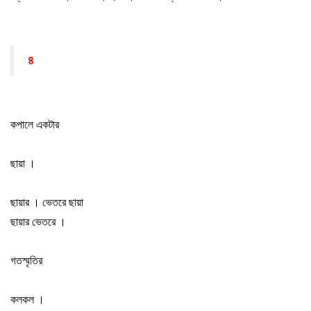
৪
কপালে একটার
ছায়া
।
ছায়ার
।
ভেতরে ছায়া
ছায়ার ভেতরে
।
গতস্মৃতির
কলকল
।