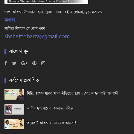
গল্প, কবিতা, উপন্যাস, ছড়া, প্রবন্ধ, নিবন্ধ, বই আলোচনা, মুক্ত মতামত
অথবা
সাহিত্য বিষয়ক যে কোন খবর।
shahettobarta@gmail.com
সাথে থাকুন
সর্বশেষ প্রকাশিত
মিল্লি: জামালপুরের খাদ্য-ঐতিহ্যের প্রাণ । মোঃ আব্দুল হাই আলহাদী
আবিদ ফায়সালের একগুচ্ছ কবিতা
কয়েকটি কবিতা ।। সাযযাদ আনসারী