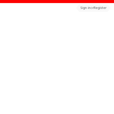
Sign in
or
Register