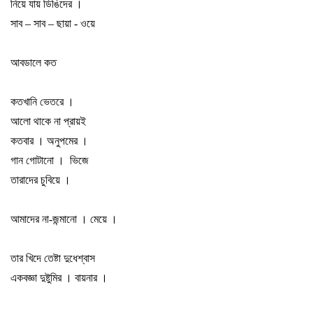
নিয়ে যায় ডিঙিদের
।
সাব
–
সাব
–
ছায়া - ওয়ে
আবডালে কত
কতখানি ভেতরে
।
আলো থাকে না প্রায়ই
কতবার
।
অনুপমের
।
গান গোটানো
।
ভিজে
তারাদের চুবিয়ে
।
আমাদের না-জন্মানো
।
মেয়ে
।
তার খিদে তেষ্টা দুধেশ্বাস
একবজ্ঞা দুষ্টুমির
।
বায়নার
।