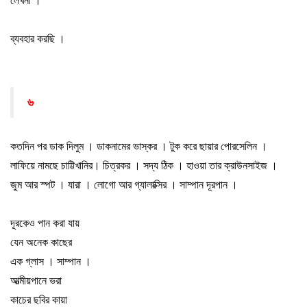
লেখনী
।
ব্যবহার করছি
।
৬
কতদিন পর ডাক দিলুম
।
ডাকনামের ভাস্কর
।
টুক করে ছায়ার পোরসেলিন
।
লাফিয়ে নামছে চাট্টিখানির
।
চিত্রকর
।
সদ্য ঠিক
।
হাওয়া তার ক্রাউনসাইজ
।
জুম আর স্পট
।
যারা
।
লোগো আর গ্যালাক্সির
।
সাম্পান দূরপান
।
দূরকেও পান করা যায়
যেন অনেক কাছের
এক গ্লাস
।
সাম্পান
।
আত্মীয়পানে ভরা
কাচের ছবির কায়া