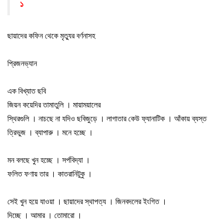
১
ছায়াদের কফিন থেকে মৃত্যুর বর্ণনাসহ
প্রিজনভ্যান
এক বিখ্যাত ছবি
জিয়ন কয়েদির তামাতুলি
।
মায়াময়ালের
স্থিরগুলি
।
নাচছে না যদিও ছবিজুড়ে
।
লাগাতার কেউ ফ্যানাটিক
।
আঁকায় ব্যস্ত
ত্রিভুজ
।
ব্যাপারু
।
মনে হচ্ছে
।
মন বলছে খুন হচ্ছে
।
সর্পবিদ্যা
।
ফলিত ফণায় তার
।
কাতরানিটুকু
।
সেই খুন হয়ে যাওয়া
।
ছায়াদের স্থাপত্য
।
জিনবদলের ইংগিত
।
দিচ্ছে
।
আমার
।
তোমারো
।