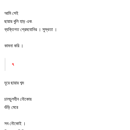
আমি সেই
ছায়ার খুলি হাড় এবং
ব্যক্তিগত প্রেমযোনির
।
সুস্থতা
।
কামনা করি
।
৭
দূরে ছায়ার শব্দ
চালচুলহীন নৌকোয়
গুঁড়ি মেরে
সব নৌকোই
।