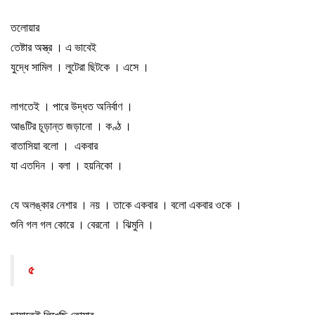
তলোয়ার
তেষ্টার অস্ত্র
।
এ ভাবেই
যুদ্ধে সামিল
।
লুটেরা ছিটকে
।
এসে
।
লাগতেই
।
পারে উদ্ধত অনির্বাণ
।
আঙটির চূড়ান্ত জড়ানো
।
কণ্ঠ
।
বাতাসিয়া বলো
।
একবার
যা এতদিন
।
বলা
।
হয়নিকো
।
যে অলঙ্কার নেশার
।
নয়
।
তাকে একবার
।
বলো একবার ওকে
।
শুনি গল গল কোরে
।
বেরনো
।
ঝিমুনি
।
৫