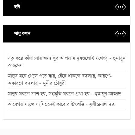
ছবি
সাধু কথন
যত্ন করে কাঁদানোর জন্য খুব আপন মানুষগুলোই যথেষ্ট! - হুমায়ূন
আহমেদ
মানুষ মরে গেলে পচে যায়, বেঁচে থাকলে বদলায়, কারণে-
অকারণে বদলায় - মুনীর চৌধুরী
মানুষ মরলে লাশ হয়, সংস্কৃতি মরলে প্রথা হয় - হুমায়ূন আজাদ
আবেগর সংঙ্গে সংমিশ্রনেই কাব্যের উৎপত্তি - সৃধীন্দ্রনাথ দত্ত