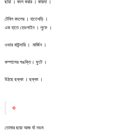
ছায়া
।
বদল করার
।
কায়দা
।
টেবিল বদলের
।
হাতেখড়ি
।
এক হাতে হেডলাইন
।
লুফে
।
ওভার বাউন্দারি
।
মার্জিন
।
কম্পাসের পঙক্তি
।
ফুটে
।
উঠছে ছক্কা
।
ছক্কা
।
৩
তোমার ছায়া আজ র্যা নডম