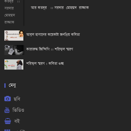
আর কতদূর ।। সরদার মোহম্মদ রাজ্জাক
আবুল হাসানের কয়েকটা জনপ্রিয় কবিতা
কারারুদ্ধ জিন্দিগি ।। শরিফুল স্মরণ
শরিফুল স্মরণ । কবিতা গুচ্ছ
মেনু
ছবি
ভিডিও
বই