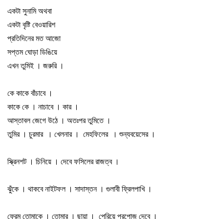
একটা সুনামি অথবা
একটা বৃষ্টি বেওয়ারিশ
প্রতিদিনের মত আজো
সপ্তম ঘোড়া ডিঙিয়ে
এখন তুমিই
।
জরুরি
।
কে কাকে বাঁচাবে
।
কাকে কে
।
নাচাবে
।
কার
।
আস্তাবল জেগে উঠে
।
অতঃপর তুমিতে
।
তুমির
।
চুরমার
।
খেলনার
।
মেহফিলের
।
শুন্যবয়েসের
।
স্ক্রিনশট
।
চিনিয়ে
।
দেবে ফসিলের রাজত্ব
।
ঝুঁকে
।
থাকবে নাইটফল
।
সাদাস্তন
।
গুলাবী ফ্রিলপাখি
।
ফ্রেম তোমাকে
।
তোমার
।
ছায়া
।
পেরিয়ে প্রপোজ দেবে
।