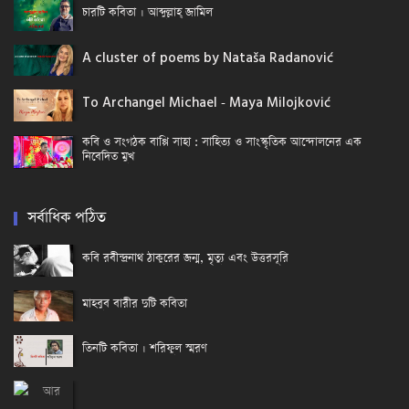
চারটি কবিতা । আব্দুল্লাহ্ জামিল
A cluster of poems by Nataša Radanović
To Archangel Michael - Maya Milojković
কবি ও সংগঠক বাপ্পি সাহা : সাহিত্য ও সাংস্কৃতিক আন্দোলনের এক
নিবেদিত মুখ
সর্বাধিক পঠিত
কবি রবীন্দ্রনাথ ঠাকুরের জন্ম, মৃত্যু এবং উত্তরসূরি
মাহবুব বারীর দুটি কবিতা
তিনটি কবিতা । শরিফুল স্মরণ