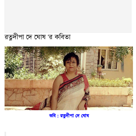
রত্নদীপা দে ঘোষ 'র কবিতা
কবি : রত্নদীপা দে ঘোষ