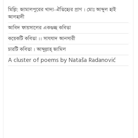
মিল্লি: জামালপুরের খাদ্য-ঐতিহ্যের প্রাণ । মোঃ আব্দুল হাই
আলহাদী
আবিদ ফায়সালের একগুচ্ছ কবিতা
কয়েকটি কবিতা ।। সাযযাদ আনসারী
চারটি কবিতা । আব্দুল্লাহ্ জামিল
A cluster of poems by Nataša Radanović