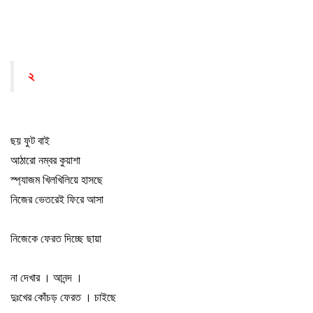
২
ছয় ফুট বাই
আঠারো নম্বর কুয়াশা
স্প্যাজম খিলখিলিয়ে হাসছে
নিজের ভেতরেই ফিরে আসা
নিজেকে ফেরত দিচ্ছে ছায়া
না দেখার
।
আনন্দ
।
দুঃখের কোঁচড় ফেরত
।
চাইছে