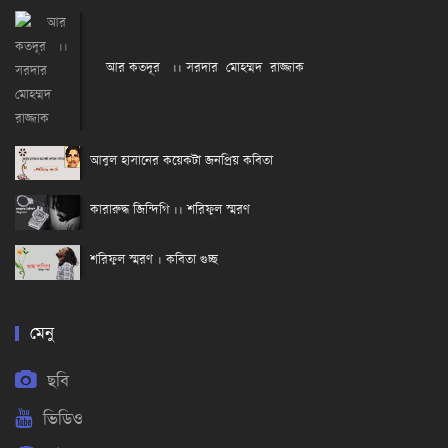
আর কতদূর ।। সরদার মোহম্মদ রাজ্জাক
আবুল হাসানের কয়েকটা জনপ্রিয় কবিতা
কারারুদ্ধ জিন্দিগি ।। শরিফুল স্মরণ
শরিফুল স্মরণ । কবিতা গুচ্ছ
মেনু
ছবি
ভিডিও