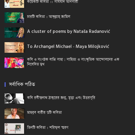
কয়েকটি কবিতা ।। সাযযাদ আনসারী
চারটি কবিতা । আব্দুল্লাহ্ জামিল
A cluster of poems by Nataša Radanović
To Archangel Michael - Maya Milojković
কবি ও সংগঠক বাপ্পি সাহা : সাহিত্য ও সাংস্কৃতিক আন্দোলনের এক
নিবেদিত মুখ
সর্বাধিক পঠিত
কবি রবীন্দ্রনাথ ঠাকুরের জন্ম, মৃত্যু এবং উত্তরসূরি
মাহবুব বারীর দুটি কবিতা
তিনটি কবিতা । শরিফুল স্মরণ