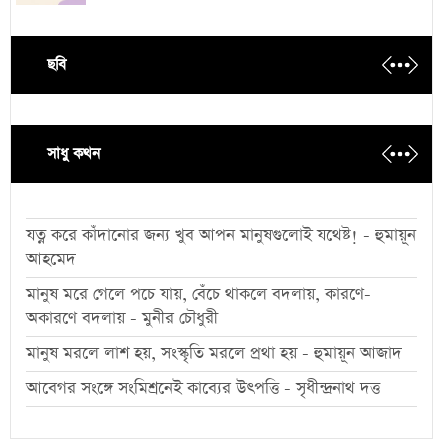
ছবি
সাধু কথন
যত্ন করে কাঁদানোর জন্য খুব আপন মানুষগুলোই যথেষ্ট! - হুমায়ূন
আহমেদ
মানুষ মরে গেলে পচে যায়, বেঁচে থাকলে বদলায়, কারণে-
অকারণে বদলায় - মুনীর চৌধুরী
মানুষ মরলে লাশ হয়, সংস্কৃতি মরলে প্রথা হয় - হুমায়ূন আজাদ
আবেগর সংঙ্গে সংমিশ্রনেই কাব্যের উৎপত্তি - সৃধীন্দ্রনাথ দত্ত