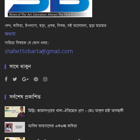
গল্প, কবিতা, উপন্যাস, ছড়া, প্রবন্ধ, নিবন্ধ, বই আলোচনা, মুক্ত মতামত
অথবা
সাহিত্য বিষয়ক যে কোন খবর।
shahettobarta@gmail.com
সাথে থাকুন
সর্বশেষ প্রকাশিত
মিল্লি: জামালপুরের খাদ্য-ঐতিহ্যের প্রাণ । মোঃ আব্দুল হাই আলহাদী
আবিদ ফায়সালের একগুচ্ছ কবিতা