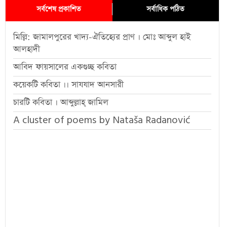
সর্বশেষ প্রকাশিত
সর্বাধিক পঠিত
মিল্লি: জামালপুরের খাদ্য-ঐতিহ্যের প্রাণ । মোঃ আব্দুল হাই
আলহাদী
আবিদ ফায়সালের একগুচ্ছ কবিতা
কয়েকটি কবিতা ।। সাযযাদ আনসারী
চারটি কবিতা । আব্দুল্লাহ্ জামিল
A cluster of poems by Nataša Radanović