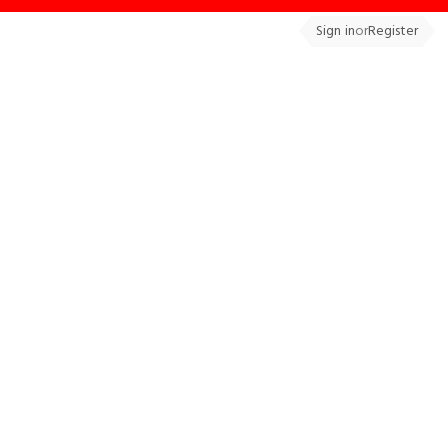
Sign in
or
Register