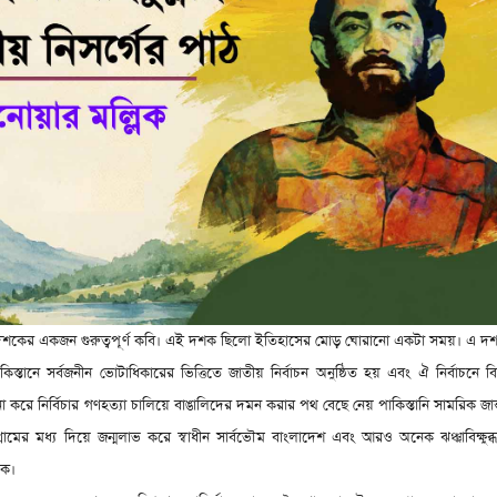
্তরের দশকের একজন গুরুত্বপূর্ণ কবি। এই দশক ছিলো ইতিহাসের মোড় ঘোরানো একটা সময়। এ দ
স্তানে সর্বজনীন ভোটাধিকারের ভিত্তিতে জাতীয় নির্বাচন অনুষ্ঠিত হয় এবং ঐ নির্বাচনে ব
্তর না করে নির্বিচার গণহত্যা চালিয়ে বাঙালিদের দমন করার পথ বেছে নেয় পাকিস্তানি সামরিক জ
ংগ্রামের মধ্য দিয়ে জন্মলাভ করে স্বাধীন সার্বভৌম বাংলাদেশ এবং আরও অনেক ঝঞ্ঝাবিক্ষুব
শক।