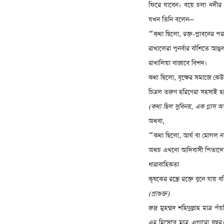
ফিরে যাবেন। বয়ে চলা নদীর 
যখন তিনি বলেন
—
কথা ছিলো
,
রক্ত-প্লাবনের পর
“
রাখালেরা পুনর্বার বাঁশিতে আঙ
রাখালিয়া বাজাবে বিশদ।
কথা ছিলো
,
বৃক্ষের সমাজে কে
চিত্রল তরুণ হরিণেরা সহসাই হয়
(
কথা ছিল সুবিনয়
,
এক গ্লাস অন
অথবা
,
কথা ছিলো
,
আর্য বা মোগল ন
“
অথচ এখনো আদিবাসী পিতাদের
ধারাবাহিকতা
কৃষকের রন্ধ্রে রক্তে বুনে যায় বন
(
প্রাগুক্ত)
রুদ্র মুহম্মদ শহিদুল্লাহ মাত্র 
এর হিসেবে মাত্র এগারো বছর। ত