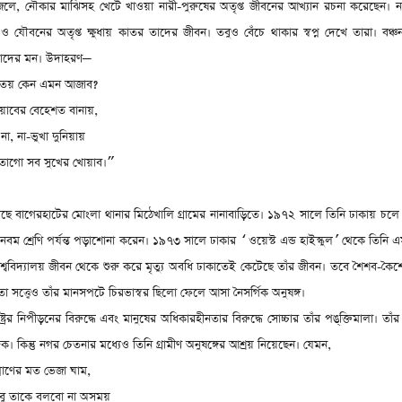
েলে
,
নৌকার মাঝিসহ খেটে খাওয়া নারী-পুরুষের অতৃপ্ত জীবনের আখ্যান রচনা করেছেন। ন
বনের অতৃপ্ত ক্ষুধায় কাতর তাদের জীবন। তবুও বেঁচে থাকার স্বপ্ন দেখে তারা। বঞ্চ
 তাদের মন। উদাহরণ
—
় তয় কেন এমন আজাব
?
াবের বেহেশত বানায়
,
 না
,
না-ভুখা দুনিয়ায়
ো তাগো সব সুখের খোয়াব।
”
ছে বাগেরহাটের মোংলা থানার মিঠেখালি গ্রামের নানাবাড়িতে। ১৯৭২ সালে তিনি ঢাকায় চ
নবম শ্রেণি পর্যন্ত পড়াশোনা করেন। ১৯৭৩ সালে ঢাকার
ওয়েস্ট এন্ড হাইস্কুল
থেকে তিনি 
‘
’
বিদ্যালয় জীবন থেকে শুরু করে মৃত্যু অবধি ঢাকাতেই কেটেছে তাঁর জীবন। তবে শৈশব-কৈশো
তা সত্ত্বেও তাঁর মানসপটে চিরভাস্বর ছিলো ফেলে আসা নৈসর্গিক অনুষঙ্গ।
্ট্রের নিপীড়নের বিরুদ্ধে এবং মানুষের অধিকারহীনতার বিরুদ্ধে সোচ্চার তাঁর পঙ্‌ক্তিমালা। তাঁর
িক। কিন্তু নগর চেতনার মধ্যেও তিনি গ্রামীণ অনুষঙ্গের আশ্রয় নিয়েছেন। যেমন
,
্রাণের মত ভেজা ঘাম
,
বু তাকে বলবো না অসময়