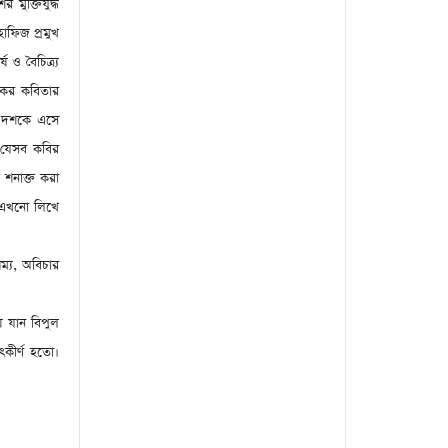
মুক্তিযুদ্ধ
হাফিজ প্রমুখ
 ও বৈচিত্র্য
শকের কবিতার
ের দশকে এসে
য় যেসব কবির
ই শনাক্ত করা
খ এখনো লিখে
ম্য
,
অবিচার
ে যান বিপুল
ৎকীর্ণ হতো।