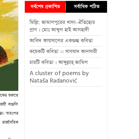
সর্বশেষ প্রকাশিত
সর্বাধিক পঠিত
মিল্লি: জামালপুরের খাদ্য-ঐতিহ্যের
প্রাণ । মোঃ আব্দুল হাই আলহাদী
আবিদ ফায়সালের একগুচ্ছ কবিতা
কয়েকটি কবিতা ।। সাযযাদ আনসারী
চারটি কবিতা । আব্দুল্লাহ্ জামিল
A cluster of poems by
Nataša Radanović
শকের শুরুতে
িজয়ী বাঙালি
ান্তা। অতঃপর
্ধ রাজনৈতিক