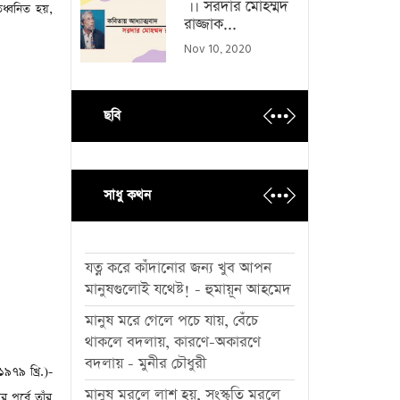
।। সরদার মোহম্মদ
িধ্বনিত হয়
,
রাজ্জাক...
Nov 10, 2020
ছবি
সাধু কথন
যত্ন করে কাঁদানোর জন্য খুব আপন
মানুষগুলোই যথেষ্ট! - হুমায়ূন আহমেদ
মানুষ মরে গেলে পচে যায়, বেঁচে
থাকলে বদলায়, কারণে-অকারণে
বদলায় - মুনীর চৌধুরী
(১৯৭৯ খ্রি.)-
মানুষ মরলে লাশ হয়, সংস্কৃতি মরলে
পূর্বে তাঁর