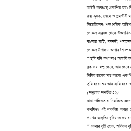
আটটি কাব্যগ্রন্থ প্রকাশিত হয়।
রুদ্র কৃষক
,
জেলে ও শ্রমজীবী ম
দিয়েছিলেন। শব্দ-শ্রমিক অভি
লোকজ অনুষঙ্গ থেকে উৎসারিত
বাংলার মাটি
,
নদনদী
,
শস্যক্
লোকজ উপাদান অপার শৈল্পিক সৌ
তুমি যদি কথা দাও আমারি কপ
“
বুক ভরা স্বপ্ন দেবে
,
আর দেবে 
দিঘির জলের মত কালো এক শিশ
তুমি হয়ো ঘর আর আমি হবো অন
(
মানুষের মানচিত্র-১২)
নানা পঙ্কিলতায় নিমজ্জিত এদে
কলুষিত। এই নারকীয় অবস্থা থে
প্রাণের আকুতি। বৃষ্টির জলের 
একবার বৃষ্টি হোক
,
অবিরল বৃষ
“