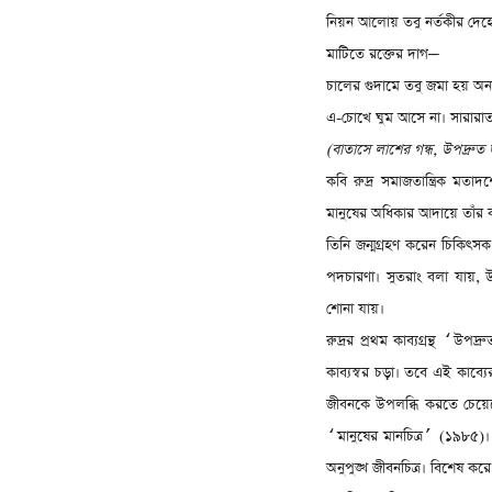
নিয়ন আলোয় তবু নর্তকীর দে
মাটিতে রক্তের দাগ
—
চালের গুদামে তবু জমা হয় অনা
এ-চোখে ঘুম আসে না। সারারা
(
বাতাসে লাশের গন্ধ
,
উপদ্রুত
কবি রুদ্র সমাজতান্ত্রিক মতা
মানুষের অধিকার আদায়ে তাঁর ক
তিনি জন্মগ্রহণ করেন চিকিৎসক 
পদচারণা। সুতরাং বলা যায়
,
উ
শোনা যায়।
রুদ্রর প্রথম কাব্যগ্রন্থ
উপদ্র
‘
কাব্যস্বর চড়া। তবে এই কাব্যের
জীবনকে উপলব্ধি করতে চেয়েছেন। 
মানুষের মানচিত্র
(
১৯৮৫)। এ
‘
’
অনুপুঙ্খ জীবনচিত্র। বিশেষ করে