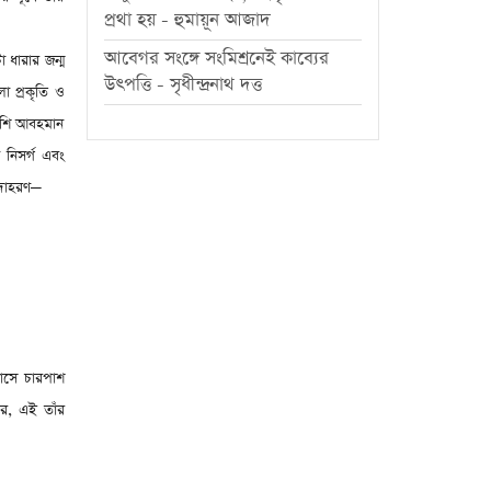
প্রথা হয় - হুমায়ূন আজাদ
আবেগর সংঙ্গে সংমিশ্রনেই কাব্যের
 ধারার জন্ম
উৎপত্তি - সৃধীন্দ্রনাথ দত্ত
ো প্রকৃতি ও
পাশি আবহমান
ীণ নিসর্গ এবং
দাহরণ
—
বাসে চারপাশ
রে
,
এই তাঁর