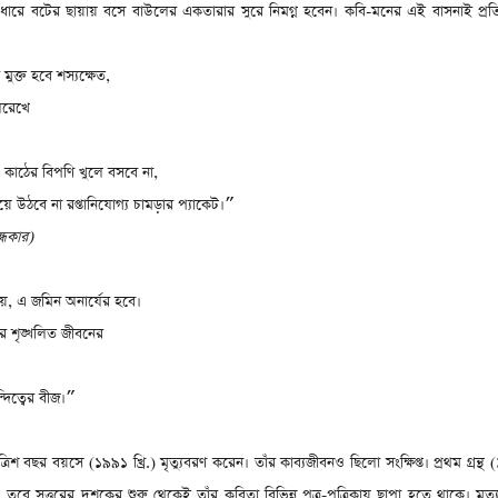
ধারে বটের ছায়ায় বসে বাউলের একতারার সুরে নিমগ্ন হবেন। কবি-মনের এই বাসনাই প্রত
 মুক্ত হবে শস্যক্ষেত
,
ুলরেখে
উ কাঠের বিপণি খুলে বসবে না
,
ে উঠবে না রপ্তানিযোগ্য চামড়ার প্যাকেট।
”
্ধকার)
য়
,
এ জমিন অনার্যের হবে।
 শৃঙ্খলিত জীবনের
্দিত্বের বীজ।
”
পঁয়ত্রিশ বছর বয়সে (১৯৯১ খ্রি.) মৃত্যুবরণ করেন। তাঁর কাব্যজীবনও ছিলো সংক্ষিপ্ত। প্রথম গ্রন্থ 
বে সত্তরের দশকের শুরু থেকেই তাঁর কবিতা বিভিন্ন পত্র-পত্রিকায় ছাপা হতে থাকে। মৃত্যুর 