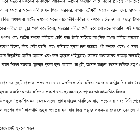
ে সত্তরের দশকের কবিগণের আবির্ভাব। তাদের কৈশোর বা যৌবনের প্রারম্ভে বাংলাদেশের 
ঘটনা। এ সময়ের অনেক কবি যেমন শিহাব সরকার
,
কামাল চৌধুরী
,
মুহম্মদ নুরুল হুদা
,
হাসান 
েন। কিন্তু পঞ্চাশ বা ষাটের দশকের মতো কালোত্তীর্ণ কবিতা এ দশকে রচিত হয়নি। এছাড়া উৎকর্ষ
কের কবিতা যে চূড়া স্পর্শ করেছিলো
,
সত্তরের কবিতা সেই স্তরে পৌঁছাতে পারেনি। এই দ
 নয়। পঞ্চাশ এবং ষাটের দশকে কবিতার তৈরি করা উর্বর মাটিতে আধুনিক বাংলা কবিতা সত্তর
সুযোগ ছিলো
,
কিন্তু সেটা হয়নি। বরং কবিতার সুষমা ম্লান হয়েছে এই দশকে এসে। এ-সম
ায় উদ্ভাসিত আবিদ আজাদ এবং রুদ্র মুহম্মদ শহিদুল্লাহ। তাদের কাব্যস্বরের স্বাতন্ত্র্য সহজে
ি যেমন শিহাব সরকার
,
মুহম্মদ নুরুল হুদা
,
কামাল চৌধুরী
,
আসাদ মান্নান
,
হাসান হাফিজ প্রমু
তায় প্রধানত দুইটি প্রবণতা লক্ষ্য করা যায়। একদিকে তাঁর কবিতা সমাজ ও রাষ্ট্রের বিদ্যমান বৈষ
বাদমুখর। অন্যদিকে তার কবিতায় প্রকাশ ঘটেছে বেদনাহত প্রেমের আবেগ-মথিত বিস্তার।
 উপকূলে
প্রকাশিত হয় ১৯৭৯ সালে। প্রথম গ্রন্থেই চারদিকে সাড়া পড়ে যায় এবং তিনি পেয়
’
সে লাশের গন্ধ
কবিতাটি তুমুল জনপ্রিয় হয় যার কিছু পঙ্‌ক্তি একসময় দেয়ালে দেয়ালে উ
’
েছে সেই পুরনো শকুন।