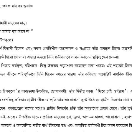
হে দোলে মাংসের তুফান।
হারী মানুষের হাড়।
ত আমার ঘুম আসে না।
”
 উপকূলে)
দর্শে বিশ্বাসী ছিলেন এবং সকল প্রগতিশীল আন্দোলন ও সংগ্রামে তাঁর অবস্থান ছিলো অগ্রসার
ণ্ঠ ছিলো সোচ্চার। এছাড়া হৃদয়ে তিনি গভীরভাবে লালন করতেন মুক্তিযুদ্ধের চেতনা।
পিতার কর্মস্থল
,
বরিশালে। কিন্তু উচ্চতর পড়াশোনা করেছেন ঢাকা শহরে। এই শহরেই ছিল
ত্তর জীবনে পরিপূর্ণভাবে তিনি ছিলেন নগরের মানুষ। তাঁর কবিতায় যন্ত্রণাক্লিষ্ট নাগরিক জীব
ুত উপকূলে
র কাব্যভাষা উচ্চকিত
,
স্লোগানধর্মী। তাঁর দ্বিতীয় কাব্য
ফিরে চাই স্বর্ণগ্রাম
। 
’
‘
’
 বেশকিছু কবিতায় গ্রামীণ জীবনের প্রতি তাঁর ভালোবাসা ফুটে উঠেছে। গ্রামীণ নিসর্গের নানা অ
কাব্যগ্রন্থের নামের মধ্যেও গ্রামীণ নিসর্গের প্রতি তাঁর অনুরাগের প্রমাণ মেলে। তাঁর তৃতীয়
ই কাব্যের উপজীব্য গ্রামের প্রান্তিক মানুষের সুখ
,
দুঃখ
,
আশা-আকাঙ্ক্ষা
,
ভালোবাসা
,
হতাশ
 অসহায় ও অবহেলিত নারীর ব্যর্থ জীবনের স্বপ্ন এবং আকুতির মর্মস্পর্শী চিত্র অঙ্কন করেছেন ত