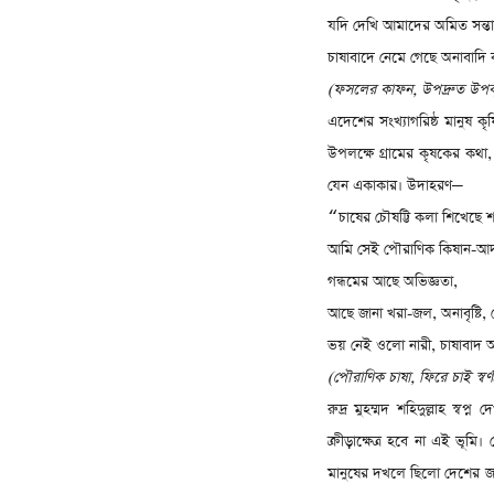
যদি দেখি আমাদের অমিত সন্তান
চাষাবাদে নেমে গেছে অনাবাদি
(
ফসলের কাফন
,
উপদ্রুত উপক
এদেশের সংখ্যাগরিষ্ঠ মানুষ কৃ
উপলক্ষে গ্রামের কৃষকের কথা
যেন একাকার। উদাহরণ
—
চাষের চৌষট্টি কলা শিখেছে 
“
আমি সেই পৌরাণিক কিষান-আ
গন্ধমের আছে অভিজ্ঞতা
,
আছে জানা খরা-জল
,
অনাবৃষ্টি
,
ভয় নেই ওলো নারী
,
চাষাবাদ 
(
পৌরাণিক চাষা
,
ফিরে চাই স্বর্ণ
রুদ্র মুহম্মদ শহিদুল্লাহ স্বপ
ক্রীড়াক্ষেত্র হবে না এই ভ
মানুষের দখলে ছিলো দেশের জমি 