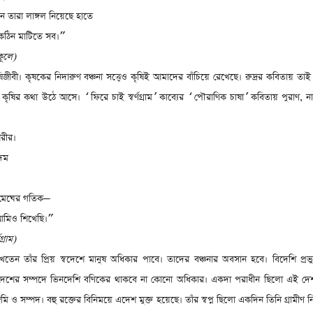
 তারা লাঙ্গল নিয়েছে হাতে
 কঠিন মাটিতে সব।
”
ূলে)
ষিজীবী। কৃষকের নিদারুণ বঞ্চনা সত্ত্বেও কৃষিই আমাদের বাঁচিয়ে রেখেছে। রুদ্রর কবিতায় তাই 
,
কৃষির কথা উঠে আসে।
ফিরে চাই স্বর্ণগ্রাম
কাব্যের
পৌরাণিক চাষা
কবিতায় পুরাণ
,
ন
‘
’
‘
’
শরীর।
দম
মেঘের গতিক
—
আমিও শিখেছি।
”
গ্রাম)
্ন দেখতেন তাঁর প্রিয় স্বদেশে মানুষ অধিকার পাবে। তাদের বঞ্চনার অবসান হবে। বিদেশি প্রভুদ
ূমি। দেশের সম্পদে ভিনদেশি বণিকের থাকবে না কোনো অধিকার। একদা পরাধীন ছিলো এই দে
ও সম্পদ। বহু রক্তের বিনিময়ে এদেশ মুক্ত হয়েছে। তাঁর স্বপ্ন ছিলো একদিন তিনি গ্রামীণ নি