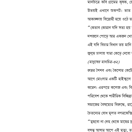
মানচিত্রে কবি গ্রামের কৃষক
,
জ
উভয়ই এখানে অকপট। ভাত ও যৌ
আকাঙ্ক্ষায় বিদ্রোহী হয়ে ওঠে
কেতাব কোরান যদি সত্য হয
“
দশজনে পোড়ে আর একজন খোয়
এই যদি বিচার বিধান তয় মানি
জুলুম চালায় যারা কেড়ে নেব
(
মানুষের মানচিত্র-৩২)
রুদ্রর শৈশব এবং কৈশোর কেটে
আগে মোংলার একটি হাইস্কুলে 
করেন। এরপরে কলেজ এবং বিশ্ব
পরিবেশ থেকে শারীরিক বিচ্ছিন্ন
সমাজের বৈষম্যের বিরুদ্ধে
,
রাষ
চৈতন্যের বোধ মূলত নগরকেন্দ্র
মুছবো না দেহ থেকে মাছের ঘ
“
বসন্ত আসার আগে এই মৃত্যু
,
ত