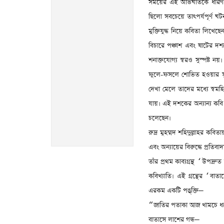
সময়ের এই অভিঘাতকে ধারণ কর
ছিলো সবচেয়ে তাৎপর্যপূর্ণ 
মুক্তিযুদ্ধ নিয়ে কবিতা লিখেছ
বিচারে পঞ্চাশ এবং ষাটের দশ
শনাক্তযোগ্য স্বরও সুস্পষ্ট
ফুলে-ফসলে শোভিত হওয়ার 
দেখা মেলে তাদের মধ্যে স্বমহিম
যায়। এই দশকের অন্যান্য কব
চলেছেন।
রুদ্র মুহম্মদ শহিদুল্লাহর কবি
এবং অন্যায়ের বিরুদ্ধে প্রতি
তাঁর প্রথম কাব্যগ্রন্থ
উপদ্রুত
‘
কবিখ্যাতি। এই গ্রন্থের
বাতা
‘
এরকম একটি পঙ্‌ক্তি
—
জাতির পতাকা আজ খামচে ধর
“
বাতাসে লাশের গন্ধ
—