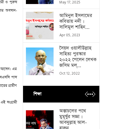
ারী ও পুরুষ
May 17, 2025
নার অবসান-
আমিনুল ইসলামের
কবিতায় নদী ।
সালিমুল শাহিন...
Apr 05, 2023
সৈয়দ ওয়ালীউল্লাহ
সাহিত্য পুরস্কার
২০২২ পেলেন লেখক
জসিম মল্...
লে আসেন। এর
Oct 12, 2022
এসএসসি পাস
রের গ্রামীণ
শিক্ষা
 এই সংগ্রামী
অস্তাচলের পথে
মুমূর্ষুর সজ্ঞা ।
আবদুল্লাহ আল-
হারুন...