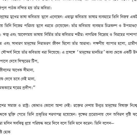
 বিপুল পাঠক নন্দিত হয় তাঁর কবিতা।
ানুষের মুখের ভাষা কবিতায় তুলে এনেছেন। এছাড়া কবিতায় ভাষার ব্যবহারে তিনি নিজস্ব একটা
ধায় তিনি নিজের পরিচয় তুলে ধরতে চেয়েছেন। তাঁর কবিতায় ব্যবহৃত চিত্রকল্প ও উপমাগুল
। ঋজু এবং আবেগময় ভাষায় নির্মিত তাঁর কবিতার শরীর। নাগরিক বিদ্রোহ ও বিরহের পাশা
ষেত এবং সাধারণ মানুষের নিরাভরণ জীবন ছিলো তাঁর আরাধ্য। লক্ষণীয় ব্যাপার হলো
,
গ্রাম
ন্দর্য নিয়ে তাঁর কবিতায় ধরা দিয়েছে। এ প্রসঙ্গে
মানুষের মানচিত্র
কাব্য থেকে একটি উ
‘
’
ালে দেবে সিন্দুরের টিপ
,
জীবনের আধেক সীমানা
,
ু দেবে তবে নেই মানা
,
্ধকারে ঘরের প্রদীপ।
”
শের সমাজ ও রাষ্ট্র। কোথাও কোনো আশা নেই। রক্তের নেশায় উন্মত্ত মানুষের বিষাক্ত নিঃশ্
কে মুক্তি পেতে তিনি প্রকৃতির শরণাপন্ন হয়েছেন। বৃক্ষের প্ররোচনায় যেন অবিরল বৃষ্টি ঝ
ধারা মলিন সবকিছু ধুয়ে পরিশুদ্ধ করে দিবে বলে তিনি মনে করেন। তিনি বলেন
—
্টি হোক