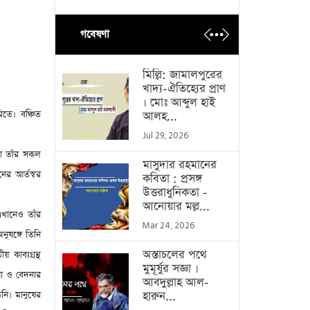
গবেষণা
মিল্লি: জামালপুরের
খাদ্য-ঐতিহ্যের প্রাণ
। মোঃ আব্দুল হাই
িতে। বঞ্চিত
আলহ...
Jul 29, 2026
ো তাঁর সকল
মাসুদার রহমানের
নের আর্তস্বর
কবিতা : প্রসঙ্গ
উত্তরাধুনিকতা -
আনোয়ার মল্ল...
এখানেও তাঁর
Mar 24, 2026
নুষঙ্গে তিনি
অস্তাচলের পথে
 কাব্যগ্রন্থ
মুমূর্ষুর সজ্ঞা ।
া ও বেদনার
আবদুল্লাহ আল-
িনি। মানুষের
হারুন...