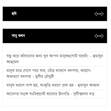
ছবি
সাধু কথন
যত্ন করে কাঁদানোর জন্য খুব আপন মানুষগুলোই যথেষ্ট! - হুমায়ূন
আহমেদ
মানুষ মরে গেলে পচে যায়, বেঁচে থাকলে বদলায়, কারণে-
অকারণে বদলায় - মুনীর চৌধুরী
মানুষ মরলে লাশ হয়, সংস্কৃতি মরলে প্রথা হয় - হুমায়ূন আজাদ
আবেগর সংঙ্গে সংমিশ্রনেই কাব্যের উৎপত্তি - সৃধীন্দ্রনাথ দত্ত