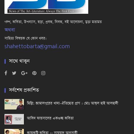
গল্প, কবিতা, উপন্যাস, ছড়া, প্রবন্ধ, নিবন্ধ, বই আলোচনা, মুক্ত মতামত
অথবা
সাহিত্য বিষয়ক যে কোন খবর।
shahettobarta@gmail.com
সাথে থাকুন
সর্বশেষ প্রকাশিত
মিল্লি: জামালপুরের খাদ্য-ঐতিহ্যের প্রাণ । মোঃ আব্দুল হাই আলহাদী
আবিদ ফায়সালের একগুচ্ছ কবিতা
কয়েকটি কবিতা ।। সাযযাদ আনসারী