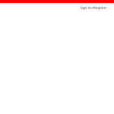
Sign in
or
Register