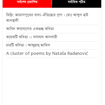
সর্বশেষ প্রকাশিত
সর্বাধিক পঠিত
মিল্লি: জামালপুরের খাদ্য-ঐতিহ্যের প্রাণ । মোঃ আব্দুল হাই
আলহাদী
আবিদ ফায়সালের একগুচ্ছ কবিতা
কয়েকটি কবিতা ।। সাযযাদ আনসারী
চারটি কবিতা । আব্দুল্লাহ্ জামিল
A cluster of poems by Nataša Radanović