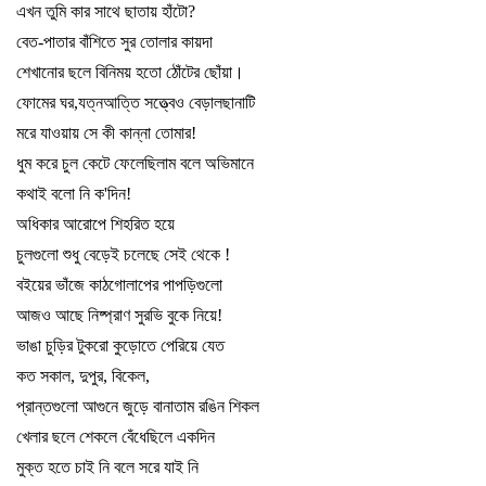
এখন তুমি কার সাথে ছাতায় হাঁটো
?
বেত-পাতার বাঁশিতে সুর তোলার কায়দা
শেখানোর ছলে বিনিময় হতো ঠোঁটের ছোঁয়া
।
ফোমের ঘর
,
যত্ন
আত্তি সত্ত্বেও বেড়ালছানাটি
মরে যাওয়ায় সে কী কান্না তোমার!
ধুম করে চুল কেটে ফেলেছিলাম বলে অভিমানে
কথাই বলো নি ক
'
দিন!
অধিকার আরোপে শিহরিত হয়ে
চুলগুলো শুধু বেড়েই চলেছে সেই থেকে !
বইয়ের ভাঁজে কাঠগোলাপের পাপড়িগুলো
আজও আছে নিষ্প্রাণ সুরভি বুকে নিয়ে!
ভাঙা চুড়ির টুকরো কুড়োতে পেরিয়ে যেত
কত সকাল
,
দুপুর
,
বিকেল
,
প্রান্তগুলো আগুনে জুড়ে বানাতাম রঙিন শিকল
খেলার ছলে শেকলে বেঁধেছিলে একদিন
মুক্ত হতে চাই নি বলে সরে যাই নি