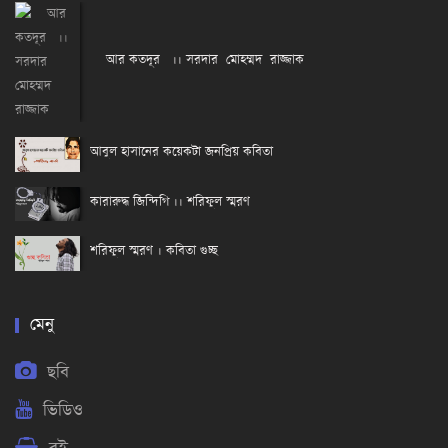
আর কতদূর ।। সরদার মোহম্মদ রাজ্জাক
আবুল হাসানের কয়েকটা জনপ্রিয় কবিতা
কারারুদ্ধ জিন্দিগি ।। শরিফুল স্মরণ
শরিফুল স্মরণ । কবিতা গুচ্ছ
মেনু
ছবি
ভিডিও