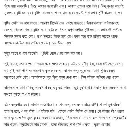
খুঁজে পায় কয়েকটি। ফিরে আসার প্রস্তুতি নেয়। আকাশ মেঘলা হয়ে উঠে। কিছু বুঝার আগেই
মুষলধারে বৃষ্টি শুরু হয়। বৃষ্টির আনন্দে রাশেদের হাত ধরে নেচে উঠে শায়লা। বৃষ্টি বাড়তে থাকে।
বৃষ্টির ফোঁটা ঘন হয়ে আসে। আকাশ নিজেই যেন
ভেঙ্গে পড়েছে। দিগন্তজোড়া পানিপ্রবাহে
কেবল ঢেউয়ের খেলা। বৃষ্টির সাথে ঢেউয়ের মিলনে অপূর্ব সংগীত সৃষ্টি হয়। শায়লা সেই সংগীতে
নিজকে উজার করে দেয়। মাথা উপরের দিকে তুলে চোখ বন্ধ করে হাত ছড়িয়ে নাচতে থাকে।
রাশেদ হতচকিত হয়ে তাকিয়ে থাকে। তার জীবনে এমন
মুহূর্ত আগে কখনো আসেনি। পৃথিবী থেমে গেছে বলে মনে হয়।
তুই পাগল, বলে রাশেদ। শায়লা চোখ মেলে তাকায়। এই তো বৃষ্টি। ইস, সময় যদি থেমে যেত।
এই বৃষ্টি, এই পানি সব এমনই থাকুক চিরকাল। রাশেদ অপ্রস্তুত হয়। মাথা ঘুরিয়ে দেখে
চারপাশে কেউ নেই। অস্পষ্টভাবে দূরে কিছু মানুষ দেখা যায়। ডিম আঁচলে জড়িয়ে নেয় শায়লা।
রাশেদ বলে, মাথায় কিছু আছে? না রে, শুধু বৃষ্টি আছে। তুই বুঝবি না। যারা বৃষ্টিতে ভিজে না তারা
কখনো বুঝবে না এই আনন্দ।
হঠাৎ বজ্রপাত হয়। আকাশ গর্জে উঠে। রাশেদ বলে, চল এবার বাড়ি যাই। শায়লা চুপ থাকে।
তারপর বলে, একটু দাঁড়া। ওইদিকে যাই। তোকে একটা জিনিস দেখাবো। সে আবার কী? শায়লা
জামা খুলে শেমিজ তুলে বুকের মাঝখানে একজোড়া তিল দেখায়। ভালো করে দেখে রাখ। প্রথমটির
নাম শায়লা, দ্বিতীয়টির নাম রাশেদ। তারা জীবনভর পাশাপাশি থাকবে। বৃষ্টির ছোঁয়ায়