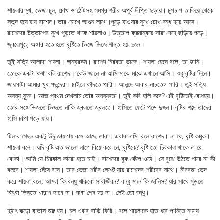
শায়লার মুখ, ভেজা চুল, চোখ ও ঠোঁটসহ সমগ্র শরীর অপূর্ব দীপ্তি ছড়ায়। চুপচাপ তাকিয়ে থেকে
স্তব্দ হয়ে যায় রাশেদ। তার চোখে আগুন লাগে।পুড়ে যাওযার সুখে চোখ বন্ধ হয়ে আসে।
রাশেদের উত্তাপের সুখে পুড়তে থাকে শায়লাও। উত্তাপ ক্রমান্বয়ে সারা দেহে ছড়িয়ে পড়ে।
জ্বলেপুড়ে অঙ্গার হতে হতে বৃষ্টিতে ভিজে ভিজে শান্ত হয় দুজন।
তুই সত্যি আলাদা শায়লা। অন্যরকম। রাশেদ নিরবতা ভাঙ্গে। শায়লা হেসে বলে, তা জানি।
তোকে একটা কথা বলি রাশেদ। কেউ জানে না আমি মাঝে মাঝে এখানে আসি। শুধু বৃষ্টির দিনে।
জায়গাটা আমার খুব পছন্দের। চাইলে কাঁদতে পারি। আনন্দে আবার নাচতেও পারি। তুই সত্যি
অনন্য সুন্দর। আজ প্রথম দেখলাম তোর অনন্যনতা। তুই কবি হলি কবে? এই বৃষ্টিতেই বোধহয়।
তোর সঙ্গে ভিজতে ভিজতে নাকি জ্বলতে জ্বলতে। হাসিতে ফেটে পড়ে দুজন। বৃষ্টির শব্দে তাদের
হাসি চাপা পড়ে যায়।
টিলার পেছন একটু উঁচু জায়গায় বসে আছে তারা। এবার নামি, বলে রাশেদ। না রে, বৃষ্টি কমুক।
শায়লা বলে। যদি বৃষ্টি এত ভালো লাগে বিয়ে করে নে, বৃষ্টিকে? বৃষ্টি তো চিরকাল থাকে না রে
বোকা। আমি যে চিরকাল কারো হতে চাই। রাশেদের বুক কেঁপে ওঠে। সে বুঝে উঠতে পারে না কী
বলবে। শায়লা ঘেঁষে বসে। তার ভেজা শরীর লেপ্টে যায় রাশেদের শরীরের সাথে। নীরবতা ভেদ
করে শায়লা বলে, আমরা কি বন্ধু থাকবো সারাজীবন? বন্ধু মানে কি জানিস? যার সাথে পুড়তে
কিংবা ভিজতে খারাপ লাগে না। কথা শেষ হয় না। সেই তো বন্ধু।
হঠাৎ ঝড়ো বাতাস শুরু হয়। চল এবার বাড়ি ফিরি। বলে শায়লাকে হাত ধরে পানিতে নামায়