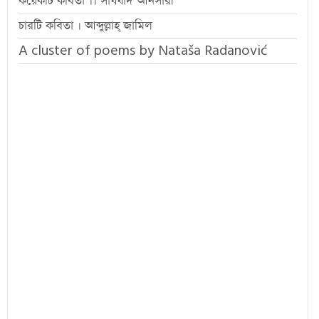
কয়েকটি কবিতা ।। সাযযাদ আনসারী
চারটি কবিতা । আব্দুল্লাহ্ জামিল
A cluster of poems by Nataša Radanović