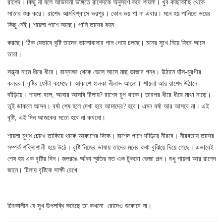
রাশেদ। কিছু না বলে অভিমানী ভঙ্গিতে রাশেদকে অনুসরণ করে শায়লা। খুব কাছাকাছি থেকে
সাতার শুরু করে। রাশেদ আত্মবিশ্বাসে ভরপুর। কোন ভয় পা না এবার। মনে হয় পানিতে ভয়ের
কিছু নেই। শায়লা পাশে আছে। পানি তাদের বহন
করছে। ঠিক যেভাবে বৃষ্টি তাদের ভালোবাসার গান গেয়ে চলছে। মনের সুখে নিয়ে ফিরে আসে
তারা।
সন্ধ্যা নামে ধীরে ধীরে। রান্নাঘর থেকে ভেসে আসে মাছ ভাজার গন্ধ। উঠানে হাঁস-মুরগীর
কলরব। বৃষ্টির ফোঁটা কমেছে। আকাশে হালকা নীলাভ আলো। শায়লা আর রাশেদ উঠানে
দাঁড়িয়ে। শায়লা বলে, আবার আসবি টিলায়? রাশেদ চুপ থাকে। তারপর ধীরে ধীরে মাথা নাড়ে।
তুই ডাকলে আসব। বর্ষা শেষ হলে দেখা হবে আমাদের? হবে। এমন বর্ষা আর আসবে না। এই
বৃষ্টি, এই দিন আজকের মতো হবে না কখনো।
শায়লা মুগ্ধ চোখে তাকিয়ে থাকে আকাশের দিকে। রাশেদ পাশে দাঁড়িয়ে নীরবে। নীরবতায় তাদের
সম্পর্ক শক্তিশালী হয়ে উঠে। বৃষ্টি নিজের ভাষায় তাদের মনের কথা বুঝিয়ে দিয়ে গেছে। এভাবেই
শেষ হয় এক বৃষ্টির দিন। জলরঙে আঁকা স্মৃতির মত এক টুকরো ভেজা গল্প। শুধু শায়লা আর রাশেদ
জানে। টিলায় বৃষ্টিকে সাক্ষী রেখে
চিরকালীন যে সুখ উপলব্ধি করেছে তা কখনো
রোদেও শুকোবে না।