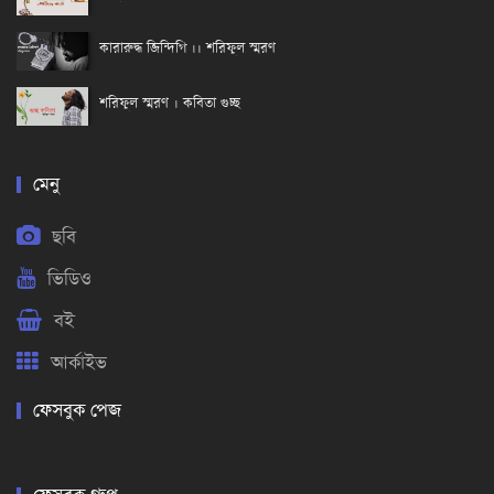
কারারুদ্ধ জিন্দিগি ।। শরিফুল স্মরণ
শরিফুল স্মরণ । কবিতা গুচ্ছ
মেনু
ছবি
ভিডিও
বই
আর্কাইভ
ফেসবুক পেজ