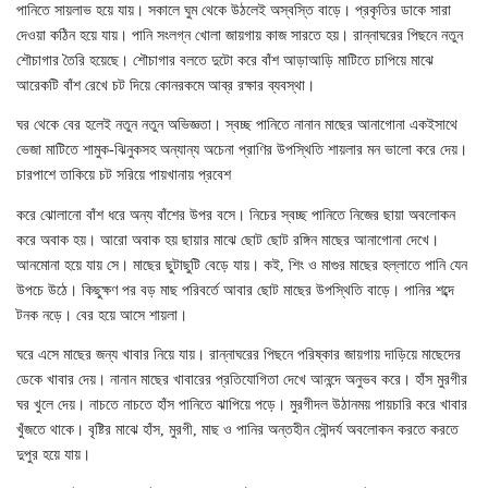
পানিতে সায়লাভ হয়ে যায়। সকালে ঘুম থেকে উঠলেই অস্বস্তি বাড়ে। প্রকৃতির ডাকে সারা
দেওয়া কঠিন হয়ে যায়। পানি সংলগ্ন খোলা জায়গায় কাজ সারতে হয়। রান্নাঘরের পিছনে নতুন
শৌচাগার তৈরি হয়েছে। শৌচাগার বলতে দুটো করে বাঁশ আড়াআড়ি মাটিতে চাপিয়ে মাঝে
আরেকটি বাঁশ রেখে চট দিয়ে কোনরকমে আব্র রক্ষার ব্যবস্থা।
ঘর থেকে বের হলেই নতুন নতুন অভিজ্ঞতা। স্বচ্ছ পানিতে নানান মাছের আনাগোনা একইসাথে
ভেজা মাটিতে শামুক-ঝিনুকসহ অন্যান্য অচেনা প্রাণির উপস্থিতি শায়লার মন ভালো করে দেয়।
চারপাশে তাকিয়ে চট সরিয়ে পায়খানায় প্রবেশ
করে ঝোলানো বাঁশ ধরে অন্য বাঁশের উপর বসে। নিচের স্বচ্ছ পানিতে নিজের ছায়া অবলোকন
করে অবাক হয়। আরো অবাক হয় ছায়ার মাঝে ছোট ছোট রঙ্গিন মাছের আনাগোনা দেখে।
আনমোনা হয়ে যায় সে। মাছের ছুটাছুটি বেড়ে যায়। কই, শিং ও মাগুর মাছের হল্লাতে পানি যেন
উপচে উঠে। কিছুক্ষণ পর বড় মাছ পরিবর্তে আবার ছোট মাছের উপস্থিতি বাড়ে। পানির শব্দে
টনক নড়ে। বের হয়ে আসে শায়লা।
ঘরে এসে মাছের জন্য খাবার নিয়ে যায়। রান্নাঘরের পিছনে পরিষ্কার জায়গায় দাড়িয়ে মাছেদের
ডেকে খাবার দেয়। নানান মাছের খাবারের প্রতিযোগিতা দেখে আনন্দে অনুভব করে। হাঁস মুরগীর
ঘর খুলে দেয়। নাচতে নাচতে হাঁস পানিতে ঝাপিয়ে পড়ে। মুরগীদল উঠানময় পায়চারি করে খাবার
খুঁজতে থাকে। বৃষ্টির মাঝে হাঁস, মুরগী, মাছ ও পানির অন্তহীন সৌন্দর্য অবলোকন করতে করতে
দুপুর হয়ে যায়।