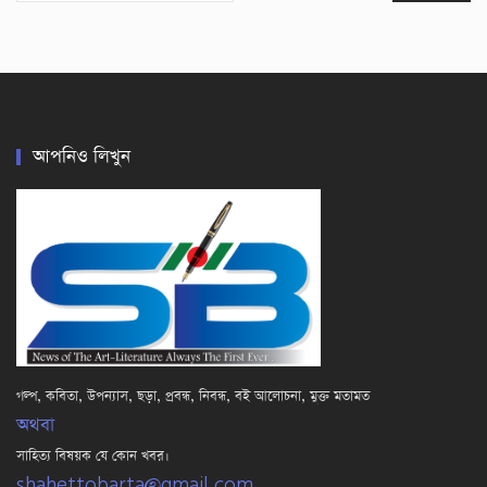
আপনিও লিখুন
গল্প, কবিতা, উপন্যাস, ছড়া, প্রবন্ধ, নিবন্ধ, বই আলোচনা, মুক্ত মতামত
অথবা
সাহিত্য বিষয়ক যে কোন খবর।
shahettobarta@gmail.com