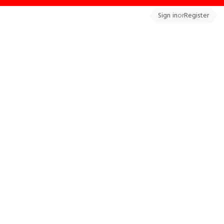
Sign in
or
Register