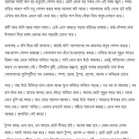
গ্রামের সবাই মনে হয় দুপুরেই গোসল করে। ছোট থেকে বড় সবার যেন এই সময় পছন্দ। সবার
বাড়ির সামনে পানি তবু গোসল করার জন্য আলাদা ঘাট আছে। শায়লাদের বাড়ি থেকে দুই বাড়ি
এগিয়ে বাম দিকে এগুলে ঘাট দেখা যায়। ঘাটের পাশ দিয়ে নৌকা নিয়ে মানুষ চলাচল করে।
মাটি আর পানি প্রায় সমান সমান। ঢেউ এসে আছড়ে পড়ায় বাড়িঘর ভাঙ্গছে। কাঠ-বাঁশসহ নানা
উপকরণ দিয়ে ভাঙ্গা রোধের কত প্রচেষ্টা চোখে পড়ে।
কলাগাছ ও বাঁশ দিয়ে ঘাট বানানো। নামেই ঘাট! আশপাশের সব জায়গায় মানুষ গোসল করছে।
গরু-ছাগল গোসল করাচ্ছে। পোলাপান দল বেঁধে হৈ-হুল্লোড় করছে। তলিয়ে যাওয়া পুকুর পাড়ের
হিজল গাছ থেকে লাফিয়ে পানিতে পড়ছে। পানি দেখে রাগ উঠে শায়লার। একটু শান্তিমত গোসল
করবে সে ব্যবস্থা নেই। টিপটিপ বৃষ্টি, ঢেউয়ের যন্ত্রণা, কুচুরি পানার বাড়াবাড়ি তার উপর
পোলাপানের লুটোপুটিতে সব একাকার। শম্পা, ময়না, টুম্পা, রাশেদ, আলম ও কবিরকে চোখে
পড়ে। গাছ উঠে বিভিন্ন ডাল থেকে মনের সুখে লাফিয়ে পানিতে পড়ছে। তর সয় না শায়লার। সব
রাগ উবে যায়। হাতের কাপড় রেখে দৌড়ে পানিতে নামে। সাতার কেটে পুকুর পাড়ে যায়। তাকে
দেখে খুশি হয় সবায়। হাত নেড়ে স্বাগত জানায়। গাছে উঠে শায়লা। সবচেয়ে উপরের ঢাল থেকে
লাফ দেয়। আহা! শান্তি। এভাবে চলতেই থাকে। শরীরে শ্যাওলা জমছে। চোখ লাল হয়ে
আমছে। ক্লান্তি নেই কারো।
টুম্পা কাছে এসে বলে, চল সাতার কেটে টিলায় যাই। অনেক মজা হবে। যেমন ভাবনা তেমন
কাজ। সবাই সাতার শুরু করে। সবার আগে টুম্পা, রাশেদ ও শায়লা। ছোট ছোট ঢেউ ভেঙ্গে