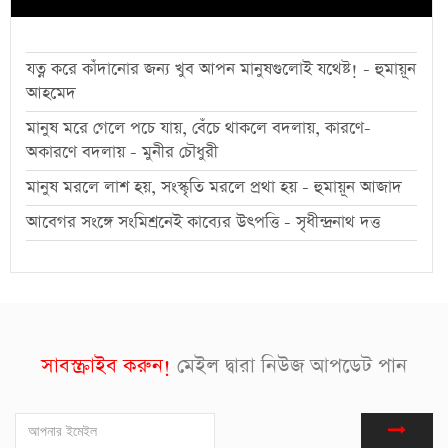
যত্ন করে কাঁদানোর জন্য খুব আপন মানুষগুলোই যথেষ্ট! - হুমায়ূন
আহমেদ
মানুষ মরে গেলে পচে যায়, বেঁচে থাকলে বদলায়, কারণে-
অকারণে বদলায় - মুনীর চৌধুরী
মানুষ মরলে লাশ হয়, সংস্কৃতি মরলে প্রথা হয় - হুমায়ূন আজাদ
আবেগর সংঙ্গে সংমিশ্রনেই কাব্যের উৎপত্তি - সৃধীন্দ্রনাথ দত্ত
সাবস্ক্রাইব করুন!
মেইল দ্বারা নিউজ আপডেট পান