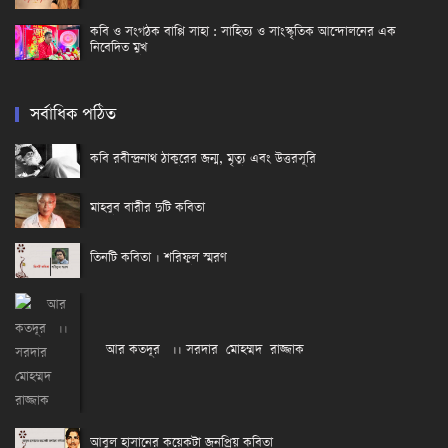
কবি ও সংগঠক বাপ্পি সাহা : সাহিত্য ও সাংস্কৃতিক আন্দোলনের এক
নিবেদিত মুখ
সর্বাধিক পঠিত
কবি রবীন্দ্রনাথ ঠাকুরের জন্ম, মৃত্যু এবং উত্তরসূরি
মাহবুব বারীর দুটি কবিতা
তিনটি কবিতা । শরিফুল স্মরণ
আর কতদূর ।। সরদার মোহম্মদ রাজ্জাক
আবুল হাসানের কয়েকটা জনপ্রিয় কবিতা