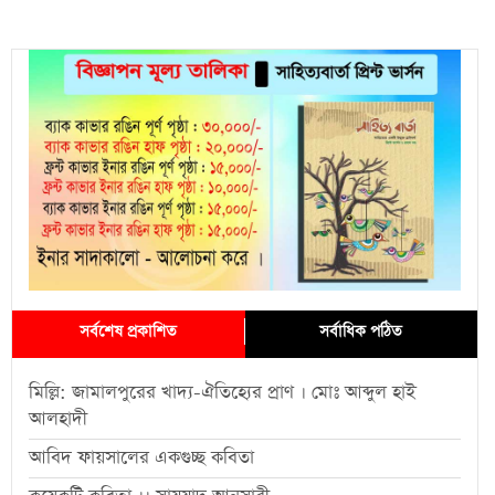
সর্বশেষ প্রকাশিত
সর্বাধিক পঠিত
মিল্লি: জামালপুরের খাদ্য-ঐতিহ্যের প্রাণ । মোঃ আব্দুল হাই
আলহাদী
আবিদ ফায়সালের একগুচ্ছ কবিতা