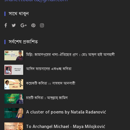
সাথে থাকুন
সর্বশেষ প্রকাশিত
মিল্লি: জামালপুরের খাদ্য-ঐতিহ্যের প্রাণ । মোঃ আব্দুল হাই আলহাদী
আবিদ ফায়সালের একগুচ্ছ কবিতা
কয়েকটি কবিতা ।। সাযযাদ আনসারী
চারটি কবিতা । আব্দুল্লাহ্ জামিল
A cluster of poems by Nataša Radanović
To Archangel Michael - Maya Milojković