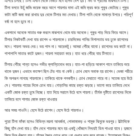
এগিয়ে চলছে। টিলা এখান থেকে নিকটে মনে হলেও বেশ দুর। নদী ও গ্রামের মাঝখানে টিলা।
টিলা বলতে উচুঁ জমি৷ কয়েক বছর আগে শায়লার দাদা এই জমি ক্রয় করে পুকুর কেটেছে। পুকুর
কাটা মাটি জমা করা রাখায় দুর থেকে টিলার মত দেখায়। টিলা পানি থেকে সামান্য উপরে। পরিপূর্ণ
বর্ষা না হলে ডুবে না।
একসাথে অনেকে সাতার শুরু করলে মাঝপথে থেমে যায় অনেকে। পুকুর পাড় দিয়ে ফিরে আসে।
টিলার নিকটবর্তী দেখা যায় রাশেদ ও শায়লাকে। চারদিকের পানির বিশালতায় ভয় ঢুকে রাশেদের
মনে। শায়লা অভয় দেয়। ভয় পাস না। আরেকটু। আমরা পৌঁছে যাবো। রাশেদের ভয় কাটে না।
পাশাপাশি সাতার কাটে দুজন। শায়লা সহায়তা করে। হাত ধরে পৌঁছে যায় টিলাতে।
টিলায় পৌঁছে শান্ত হলেও গভীর ক্লান্তিবোধ করে। হাত-পা ছড়িয়ে আকাশ পানে তাকিয়ে শুয়ে
থাকে দুজন। এভাবে কতক্ষণ ছিল টের পায় না কেউ। চোখ মেলে অবাক হয় রাশেদ। ভেজা শরীরে
কি অপরূপ লাগছে শায়লাকে। তাকিয়ে থাকে পলকহীন। চোখ ফেরাতে পারে না। সতেজ হয়ে উঠে
সে। শায়লার পায়ের দিকে চোখ যায়। গোড়ালির কাছে রক্ত ঝড়ছে। ভালো করে তাকিয়ে দেখে
একটি জোক রক্ত চুষে নিচ্ছে। হাত দিয়ে সরালে উঠে বসে শায়লা। তীর্যক দৃষ্টিতে রাশেদের দিকে
তাকিয়ে বলে শালার জোক রক্ত খাওয়ার
আর সময় পাওনি। হেসে উঠে রাশেদ। হেসে উঠে শায়লাও।
পুরো টিলা ফাঁকা হলেও বিভিন্ন ময়লা আবর্জনা, পোকামাকড় ও শামুক ঝিনুকে ভরপুর। উল্টাদিকে
কিছু হাঁস দেখা যায়। হাঁস দেখে শায়লার মনে হয় একটু খোঁজলে নিশ্চয়ই ডিম পাওয়া যাবে। দুজনে
মিলে ডিম খুঁজতে যায়। হাঁসের মৈথুন চোখে পড়ে।না দেখান ভান করে রাশেদ। ইতোমধ্যে ডিমও