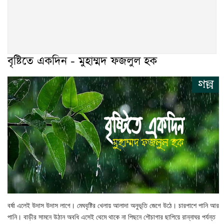
বৃষ্টিতে একদিন - মুহাম্মদ ফজলুল হক
বর্ষা এলেই উদাস উদাস লাগে। মেঘবৃষ্টির খেলায় আলাদা অনুভূতি জেগে উঠে। চারপাশে পানি আর
পানি। বাড়ীর সামনে উঠান অবধি এসেই থেমে থাকে না পিছনে শৌচাগার ছাপিয়ে রান্নাঘর পর্যন্ত