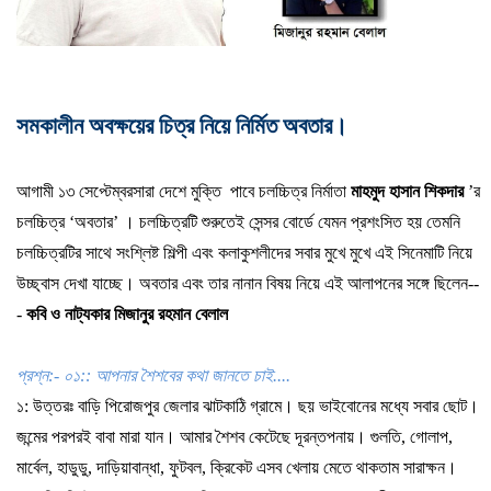
সমকালীন অবক্ষয়ের চিত্র নিয়ে নির্মিত অবতার।
আগামী
১৩
সেপ্টেম্বর
সারা
দেশে
মুক্তি
পাবে
চলচ্চিত্র
নির্মাতা
মাহমুদ
হাসান
শিকদার
’র
চলচ্চিত্র
‘
অবতার
’
।
চলচ্চিত্রটি
শুরুতেই
সেন্সর
বোর্ডে
যেমন
প্রশংসিত
হয়
তেমনি
চলচ্চিত্রটির
সাথে
সংশ্লিষ্ট
শিল্পী
এবং
কলাকুশলীদের
সবার
মুখে
মুখে
এই
সিনেমাটি
নিয়ে
উচ্ছ্বাস
দেখা
যাচ্ছে।
অবতার
এবং
তার
নানান
বিষয়
নিয়ে
এই
আলাপনের
সঙ্গে
ছিলেন
--
-
কবি
ও
নাট্যকার
মিজানুর
রহমান
বেলাল
প্রশ্ন
:-
০১
::
আপনার
শৈশবের
কথা
জানতে
চাই
....
১
:
উত্তরঃ
বাড়ি
পিরোজপুর
জেলার
ঝাটকাঠি
গ্রামে।
ছয়
ভাইবোনের
মধ্যে
সবার
ছোট।
জন্মের
পরপরই
বাবা
মারা
যান।
আমার
শৈশব
কেটেছে
দূরন্তপনায়।
গুলতি
,
গোলাপ
,
মার্বেল
,
হাডুডু
,
দাড়িয়াবান্ধা
,
ফুটবল
,
ক্রিকেট
এসব
খেলায়
মেতে
থাকতাম
সারাক্ষন।