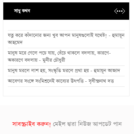
সাধু কথন
যত্ন করে কাঁদানোর জন্য খুব আপন মানুষগুলোই যথেষ্ট! - হুমায়ূন
আহমেদ
মানুষ মরে গেলে পচে যায়, বেঁচে থাকলে বদলায়, কারণে-
অকারণে বদলায় - মুনীর চৌধুরী
মানুষ মরলে লাশ হয়, সংস্কৃতি মরলে প্রথা হয় - হুমায়ূন আজাদ
আবেগর সংঙ্গে সংমিশ্রনেই কাব্যের উৎপত্তি - সৃধীন্দ্রনাথ দত্ত
সাবস্ক্রাইব করুন!
মেইল দ্বারা নিউজ আপডেট পান