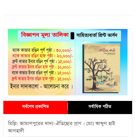
সর্বশেষ প্রকাশিত
সর্বাধিক পঠিত
মিল্লি: জামালপুরের খাদ্য-ঐতিহ্যের প্রাণ । মোঃ আব্দুল হাই
আলহাদী