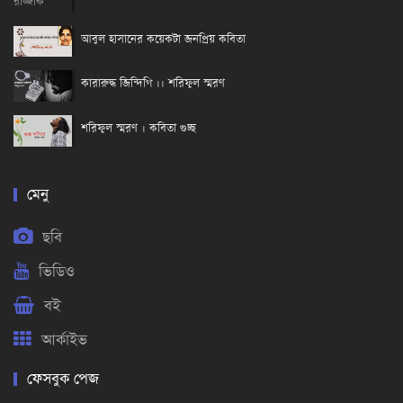
আবুল হাসানের কয়েকটা জনপ্রিয় কবিতা
কারারুদ্ধ জিন্দিগি ।। শরিফুল স্মরণ
শরিফুল স্মরণ । কবিতা গুচ্ছ
মেনু
ছবি
ভিডিও
বই
আর্কাইভ
ফেসবুক পেজ