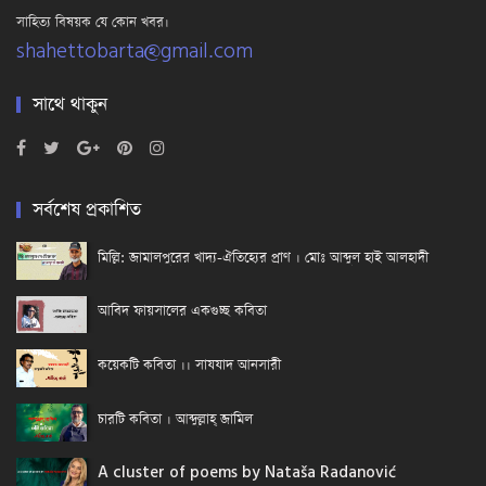
সাহিত্য বিষয়ক যে কোন খবর।
shahettobarta@gmail.com
সাথে থাকুন
সর্বশেষ প্রকাশিত
মিল্লি: জামালপুরের খাদ্য-ঐতিহ্যের প্রাণ । মোঃ আব্দুল হাই আলহাদী
আবিদ ফায়সালের একগুচ্ছ কবিতা
কয়েকটি কবিতা ।। সাযযাদ আনসারী
চারটি কবিতা । আব্দুল্লাহ্ জামিল
A cluster of poems by Nataša Radanović