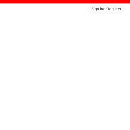
Sign in
or
Register