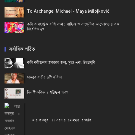
To Archangel Michael - Maya Milojković
কবি ও সংগঠক বাপ্পি সাহা : সাহিত্য ও সাংস্কৃতিক আন্দোলনের এক
নিবেদিত মুখ
সর্বাধিক পঠিত
কবি রবীন্দ্রনাথ ঠাকুরের জন্ম, মৃত্যু এবং উত্তরসূরি
মাহবুব বারীর দুটি কবিতা
তিনটি কবিতা । শরিফুল স্মরণ
আর কতদূর ।। সরদার মোহম্মদ রাজ্জাক