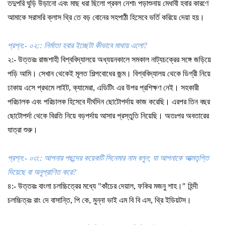
তদুপরি
ঘুড়ি
উড়ানো
এবং
মাছ
ধরা
ছিলো
প্রবল
নেশা৷
পড়াশুনায়
মেধাবী
হবার
কারণে
আমাকে
সরাসরি
ক্লাস
থ্রি
তে
বড়
বোনের
সহপাঠী
হিসেবে
ভর্তি
করিয়ে
দেয়া
হয়
।
প্রশ্ন
:-
০২
::
নির্মাতা
হবার
ইচ্ছেটা
কীভাবে
মাথায়
এলো
?
২
:-
উত্তরঃ
রাজশাহী
বিশ্ববিদ্যালয়ে
অধ্যয়নকালে
সমকাল
নাট্যচক্রের
সঙ্গে
জড়িয়ে
পড়ি
আমি।
সেখান
থেকেই
মূলত
শিল্পবোধের
জন্ম।
বিশ্ববিদ্যালয়
থেকে
ডিগ্রী
নিয়ে
ঢাকায়
এসে
প্রথমে
লাইট
,
ক্যামেরা
,
এডিটিং
এর
উপর
প্রশিক্ষণ
নেই।
সহকারী
পরিচালক
এবং
পরিচালক
হিসেবে
দীর্ঘদিন
ছোটোপর্দায়
কাজ
করেছি।
এরপর
তিন
বছর
ছোটোপর্দা
থেকে
বিরতি
নিয়ে
বড়পর্দায়
আসার
প্রস্তুতি
নিয়েছি।
অতঃপর
অবতারের
যাত্রা
শুরু
।
প্রশ্ন
:-
০৩
::
আপনার
পছন্দের
কয়েকটি
সিনেমার
নাম
বলুন
;
যা
আপনাকে
আত্মতৃপ্তি
দিয়েছে
বা
অনুপ্রাণিত
করে
?
৪
:-
উত্তরঃ
বাংলা
চলচ্চিত্রের
মধ্যে
"
কাঁচের
দেয়াল
,
ফকির
মজনু
শাহ।
"
হিন্দী
চলচ্চিত্রঃ
রাং
দে
বাসান্তি
,
পি
কে
,
মুন্না
ভাই
এম
বি
বি
এস
,
থ্রি
ইডিয়টস
।