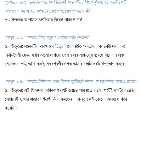
প্রশ্ন
:-
০৪
::
আজকাল
অনেক
নির্মাতাই
অনলাইন
নির্মাণে
ঝুঁকছেন।
কেউ
কেউ
সাফল্যও
পাচ্ছেন।
আপনার
কোনো
পরিকল্পনা
আছে
কী
?
৫
:-
উত্তরঃ
আপাতত
চলচ্চিত্র
নিয়েই
থাকতে
চাই
।
প্রশ্ন
-
০৫
::
অবতার
নিয়ে
বলুন।
কেনো
দর্শক
দেখবে
?
৬
:-
উত্তরঃ
সমকালীন
অবক্ষয়ের
চিত্র
নিয়ে
নির্মিত
অবতার।
কারিগরী
মান
এবং
নির্মানশৈলী
যেমন
সবার
ভালো
লাগবে
,
তেমনি
এ
চলচ্চিত্রে
রয়েছে
বিনোদন
এবং
মেসেজ।
তাই
আশা
করছি
সব
শ্রেণীর
দর্শক
আমার
চলচ্চিত্রটি
উপভোগ
করবে
।
প্রশ্ন
-
০৬
::
অবতার
নির্মাণের
কোন
বিশেষ
স্মৃতিচর্চা
করুন
;
যা
আপনাকে
আজও
ভাবায়
?
৬
:-
উত্তরঃ
এই
সিনেমার
অধিকাংশ
শ্যুট
হয়েছে
পাবনাতে।
যে
স্পটেই
শ্যুটিং
করেছি
সেখানেই
হাজার
হাজার
দর্শনার্থী
ভীড়
করতেন।
কিন্তু
কেউ
কোনো
অসহযোগিতা
করেনি
।