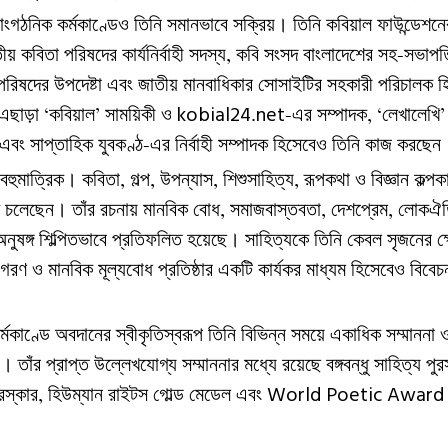
াংগঠনিক
কর্মকাণ্ডেও
তিনি
সমানভাবে
সক্রিয়
।
তিনি
কবিয়াল
ফাউন্ডেশনে
ীয়
কবিতা
পরিষদের
কার্যনির্বাহী
সদস্য
কবি
সংসদ
বাংলাদেশের
সহ
সভাপত
,
-
পরিষদের
উপদেষ্টা
এবং
জাতীয়
মানবাধিকার
সোসাইটির
সহকারী
পরিচালক
হ
এছাড়া
কবিয়াল
সাময়িকী
ও
এর
সম্পাদক
লেখালেখি
‘
’
kobial24.net-
, ‘
’
এবং
সাপ্তাহিক
যুবকণ্ঠ
এর
নির্বাহী
সম্পাদক
হিসেবেও
তিনি
কাজ
করছেন
-
বহুমাত্রিক
।
কবিতা
গল্প
উপন্যাস
শিশুসাহিত্য
রূপকথা
ও
বিজ্ঞান
কল্পক
,
,
,
,
চলেছেন
।
তাঁর
রচনায়
মানবিক
বোধ
সমাজবাস্তবতা
দেশপ্রেম
লোকঐত
,
,
,
নুষঙ্গ
শিল্পিতভাবে
প্রতিফলিত
হয়েছে
।
সাহিত্যকে
তিনি
কেবল
সৃজনের
ক্
াগরণ
ও
মানবিক
মূল্যবোধ
প্রতিষ্ঠার
একটি
কার্যকর
মাধ্যম
হিসেবেও
বিবেচ
র্মকাণ্ডে
অবদানের
স্বীকৃতিস্বরূপ
তিনি
বিভিন্ন
সময়ে
একাধিক
সম্মাননা
।
তাঁর
প্রাপ্ত
উল্লেখযোগ্য
সম্মাননার
মধ্যে
রয়েছে
বঙ্গবন্ধু
সাহিত্য
পুর
রস্কার
হিউম্যান
রাইটস
গোল্ড
মেডেল
এবং
,
World Poetic Award