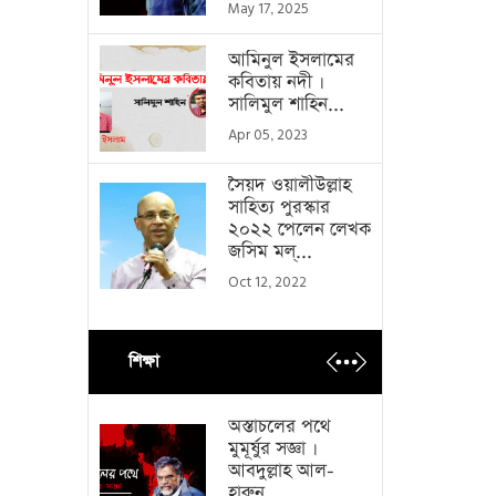
May 17, 2025
আমিনুল ইসলামের
কবিতায় নদী ।
সালিমুল শাহিন...
Apr 05, 2023
সৈয়দ ওয়ালীউল্লাহ
সাহিত্য পুরস্কার
২০২২ পেলেন লেখক
জসিম মল্...
Oct 12, 2022
শিক্ষা
অস্তাচলের পথে
মুমূর্ষুর সজ্ঞা ।
আবদুল্লাহ আল-
হারুন...