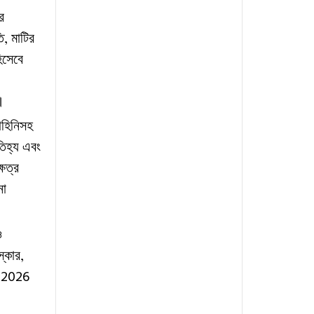
র
ি
মাটির
,
িসেবে
।
াহিনিসহ
িহ্য
এবং
ষেত্র
না
ও
স্কার
,
 2026