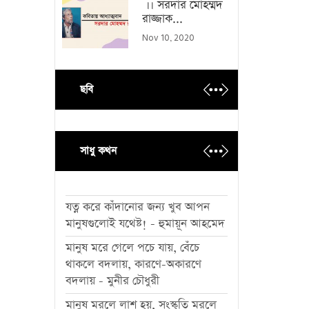
।। সরদার মোহম্মদ
রাজ্জাক...
Nov 10, 2020
ছবি
সাধু কথন
যত্ন করে কাঁদানোর জন্য খুব আপন
মানুষগুলোই যথেষ্ট! - হুমায়ূন আহমেদ
মানুষ মরে গেলে পচে যায়, বেঁচে
থাকলে বদলায়, কারণে-অকারণে
বদলায় - মুনীর চৌধুরী
মানুষ মরলে লাশ হয়, সংস্কৃতি মরলে