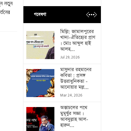
ুন
নতুন
র্তনের
গবেষণা
মিল্লি: জামালপুরের
খাদ্য-ঐতিহ্যের প্রাণ
। মোঃ আব্দুল হাই
আলহ...
Jul 29, 2026
মাসুদার রহমানের
কবিতা : প্রসঙ্গ
উত্তরাধুনিকতা -
আনোয়ার মল্ল...
Mar 24, 2026
অস্তাচলের পথে
মুমূর্ষুর সজ্ঞা ।
আবদুল্লাহ আল-
হারুন...