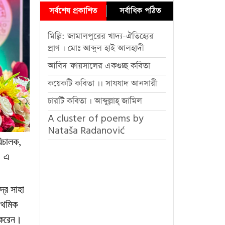
সর্বশেষ প্রকাশিত
সর্বাধিক পঠিত
মিল্লি: জামালপুরের খাদ্য-ঐতিহ্যের
প্রাণ । মোঃ আব্দুল হাই আলহাদী
আবিদ ফায়সালের একগুচ্ছ কবিতা
কয়েকটি কবিতা ।। সাযযাদ আনসারী
চারটি কবিতা । আব্দুল্লাহ্ জামিল
A cluster of poems by
Nataša Radanović
িচালক
,
।
এ
্দ্র
সাহা
াথমিক
করেন
।