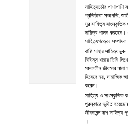
সাহিত্যচর্চার
পাশাপাশি
স
প্রতিষ্ঠাতা
সভাপতি
জাত
,
সুর
সাহিত্য
সাংস্কৃতিক
দায়িত্ব
পালন
করছেন
।
সাহিত্যপত্রের
সম্পাদক
বাপ্পি
সাহার
সাহিত্যভুবন
বিভিন্ন
ধারায়
তিনি
লিখে
সমকালীন
জীবনের
নানা
অ
হিসেবে
নয়
সামাজিক
জ
,
করেন
।
সাহিত্য
ও
সাংস্কৃতিক
ক
পুরস্কারে
ভূষিত
হয়েছেন
জীবনানন্দ
দাশ
সাহিত্য
পু
।