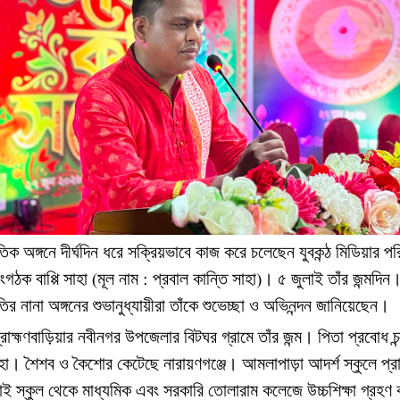
ৃতিক
অঙ্গনে
দীর্ঘদিন
ধরে
সক্রিয়ভাবে
কাজ
করে
চলেছেন
যুবকন্ঠ
মিডিয়ার
পর
ংগঠক
বাপ্পি
সাহা
মূল
নাম
প্রবাল
কান্তি
সাহা
।
৫
জুলাই
তাঁর
জন্মদিন
(
:
)
তির
নানা
অঙ্গনের
শুভানুধ্যায়ীরা
তাঁকে
শুভেচ্ছা
ও
অভিনন্দন
জানিয়েছেন
।
্রাহ্মণবাড়িয়ার
নবীনগর
উপজেলার
বিটঘর
গ্রামে
তাঁর
জন্ম
।
পিতা
প্রবোধ
চন
হা
।
শৈশব
ও
কৈশোর
কেটেছে
নারায়ণগঞ্জে
।
আমলাপাড়া
আদর্শ
স্কুলে
প্র
াই
স্কুল
থেকে
মাধ্যমিক
এবং
সরকারি
তোলারাম
কলেজে
উচ্চশিক্ষা
গ্রহণ