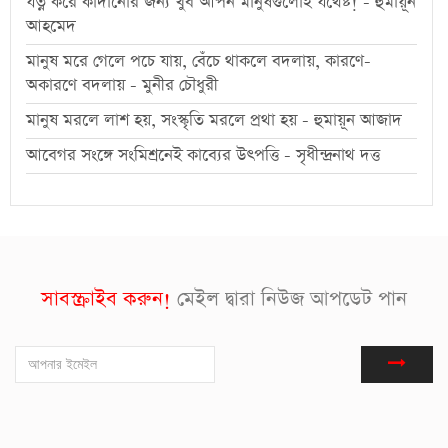
যত্ন করে কাঁদানোর জন্য খুব আপন মানুষগুলোই যথেষ্ট! - হুমায়ূন
আহমেদ
মানুষ মরে গেলে পচে যায়, বেঁচে থাকলে বদলায়, কারণে-
অকারণে বদলায় - মুনীর চৌধুরী
মানুষ মরলে লাশ হয়, সংস্কৃতি মরলে প্রথা হয় - হুমায়ূন আজাদ
আবেগর সংঙ্গে সংমিশ্রনেই কাব্যের উৎপত্তি - সৃধীন্দ্রনাথ দত্ত
সাবস্ক্রাইব করুন!
মেইল দ্বারা নিউজ আপডেট পান