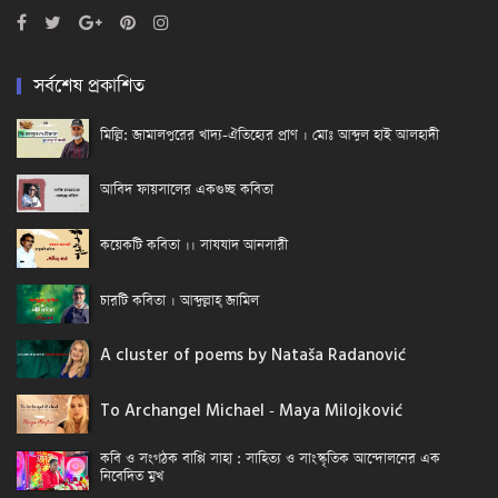
সর্বশেষ প্রকাশিত
মিল্লি: জামালপুরের খাদ্য-ঐতিহ্যের প্রাণ । মোঃ আব্দুল হাই আলহাদী
আবিদ ফায়সালের একগুচ্ছ কবিতা
কয়েকটি কবিতা ।। সাযযাদ আনসারী
চারটি কবিতা । আব্দুল্লাহ্ জামিল
A cluster of poems by Nataša Radanović
To Archangel Michael - Maya Milojković
কবি ও সংগঠক বাপ্পি সাহা : সাহিত্য ও সাংস্কৃতিক আন্দোলনের এক
নিবেদিত মুখ