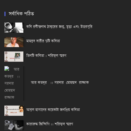
সর্বাধিক পঠিত
কবি রবীন্দ্রনাথ ঠাকুরের জন্ম, মৃত্যু এবং উত্তরসূরি
মাহবুব বারীর দুটি কবিতা
তিনটি কবিতা । শরিফুল স্মরণ
আর কতদূর ।। সরদার মোহম্মদ রাজ্জাক
আবুল হাসানের কয়েকটা জনপ্রিয় কবিতা
কারারুদ্ধ জিন্দিগি ।। শরিফুল স্মরণ