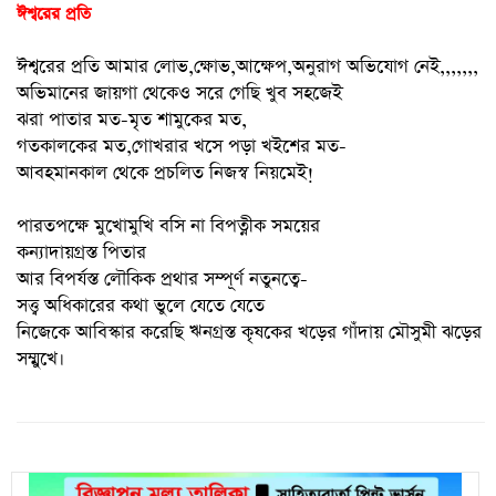
ঈশ্বরের প্রতি
ঈশ্বরের প্রতি আমার লোভ,ক্ষোভ,আক্ষেপ,অনুরাগ অভিযোগ নেই,,,,,,,
অভিমানের জায়গা থেকেও সরে গেছি খুব সহজেই
ঝরা পাতার মত-মৃত শামুকের মত,
গতকালকের মত,গোখরার খসে পড়া খইশের মত-
আবহমানকাল থেকে প্রচলিত নিজস্ব নিয়মেই!
পারতপক্ষে মুখোমুখি বসি না বিপত্নীক সময়ের
কন্যাদায়গ্রস্ত পিতার
আর বিপর্যস্ত লৌকিক প্রথার সম্পূর্ণ নতুনত্বে-
সত্ত্ব অধিকারের কথা ভুলে যেতে যেতে
নিজেকে আবিস্কার করেছি ঋনগ্রস্ত কৃষকের খড়ের গাঁদায় মৌসুমী ঝড়ের
সম্মুখে।