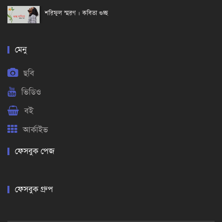
শরিফুল স্মরণ । কবিতা গুচ্ছ
মেনু
ছবি
ভিডিও
বই
আর্কাইভ
ফেসবুক পেজ
ফেসবুক গ্রুপ