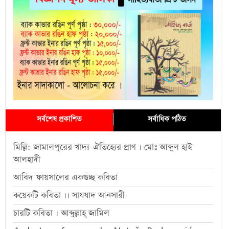
সর্বশেষ প্রকাশিত
সর্বাধিক পঠিত
মিল্লি: জামালপুরের খাদ্য-ঐতিহ্যের প্রাণ । মোঃ আব্দুল হাই
আলহাদী
আবিদ ফায়সালের একগুচ্ছ কবিতা
কয়েকটি কবিতা ।। সাযযাদ আনসারী
চারটি কবিতা । আব্দুল্লাহ্ জামিল