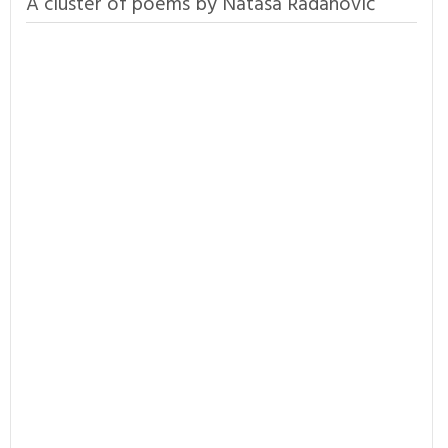
A cluster of poems by Nataša Radanović