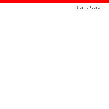
Sign in
or
Register