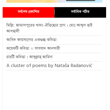
সর্বশেষ প্রকাশিত
সর্বাধিক পঠিত
মিল্লি: জামালপুরের খাদ্য-ঐতিহ্যের প্রাণ । মোঃ আব্দুল হাই
আলহাদী
আবিদ ফায়সালের একগুচ্ছ কবিতা
কয়েকটি কবিতা ।। সাযযাদ আনসারী
চারটি কবিতা । আব্দুল্লাহ্ জামিল
A cluster of poems by Nataša Radanović