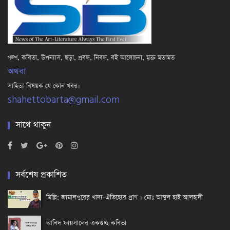
গল্প, কবিতা, উপন্যাস, ছড়া, প্রবন্ধ, নিবন্ধ, বই আলোচনা, মুক্ত মতামত
অথবা
সাহিত্য বিষয়ক যে কোন খবর।
shahettobarta@gmail.com
সাথে থাকুন
সর্বশেষ প্রকাশিত
মিল্লি: জামালপুরের খাদ্য-ঐতিহ্যের প্রাণ । মোঃ আব্দুল হাই আলহাদী
আবিদ ফায়সালের একগুচ্ছ কবিতা