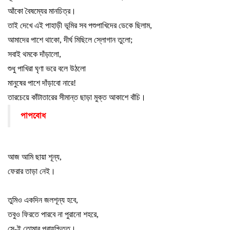
আঁকো বৈষম্যের মানচিত্র
।
তাই দেখে এই পাহাড়ী ভূমির সব পশুপাখিদের ডেকে ছিলাম
,
আমাদের পাশে থাকো
,
দীর্ঘ মিছিলে স্লোগান তুলো
;
সবাই থমকে দাঁড়ালো
,
শুধু পাখিরা ঘৃণা ভরে বলে উঠলো
মানুষের পাশে দাঁড়াবো নারে!
তারচেয়ে কাঁটাতারের সীমান্ত ছাড়া মুক্ত আকাশে বাঁচি
।
পাপবোধ
আজ আমি ছায়া শূন্য
,
ফেরার তাড়া নেই
।
তুমিও একদিন জলশূন্য হবে
,
তবুও ফিরতে পারবে না পুরানো শহরে
,
সে-ই তোমার প্রায়শ্চিত্ত
।