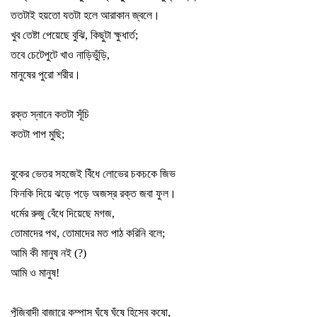
ততটাই হয়তো যতটা হলে আরাকান জ্বলে
।
খুব তেষ্টা পেয়েছে বুঝি
,
কিছুটা ক্ষুধার্ত
;
তবে চেটেপুটে খাও নাড়িভুঁড়ি
,
মানুষের পুরো শরীর
।
রক্ত স্নানে কতটা সূঁচি
কতটা পাপ মুছি
;
বুকের ভেতর সহজেই বিঁধে লোভের চকচকে জিভ
ফিনকি দিয়ে ঝড়ে পড়ে অজস্র রক্ত জবা ফুল
।
ধর্মের রুজু বেঁধে দিয়েছে মগজ
,
তোমাদের পথ
,
তোমাদের মত পাঠ করিনি বলে
;
আমি কী মানুষ নই (
?)
আমি ও মানুষ!
পূঁজিবাদী বাজারে কম্পাস ঘঁষে ঘঁষে হিসেব কষো
,