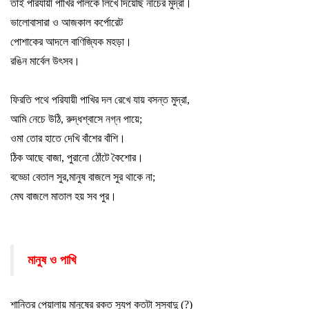
তাই পরিযায়ী পাখির পালকে লিখে দিয়েছি নাচের মুদ্রা
।
ভালোবাসারা ও আজকাল কর্পোরেট
পোশাকের আদলে বাণিজ্যিক মহড়া
।
রঙিন মার্বেল উৎসব
।
ফিরতি পথে পরিযায়ী পাখির দল রেখে যায় বসন্ত মুদ্রা
,
আমি নেচে উঠি
,
রুদ্ধশ্বাসে নগ্ন পায়ে
;
ওমা তোর হাতে দেখি বাঁশের বাঁশি
।
ঠিক আছে বাজা
,
পুরানো ঠোঁটে কৈশোর
।
বড্ডো বেতাল সুর
,
মানুষ বাজলে সুর থাকে না
;
মেঘ বাজলে মাতাল হয় সব পুর
।
মানুষ ও পাখি
শান্তির পেয়ালায় মানুষের রক্ত স্যুপ কতটা সুস্বাদু (
?)