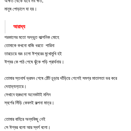
অক্ষত থেকে যাবে সব ক্ষত
,
মানুষ পোড়ালে যা হয়
।
আরাধ্য
পরকালের মতো অদ্ভুত কাল্পনিক মোহে
তোমাকে কখনো বাজি ধরতে
পারিনা
তারচেয়ে বরং চলো ঈশ্বরের মুখোমুখি হই
ঈশ্বর কে পাঠ শেষে ঝুঁকে পড়ি প্রার্থনায়
।
তোমার স্তনার্ঘ ভ্রমন শেষে ঠোঁট চূড়ায় দাঁড়িয়ে গেলেই সমগ্র মাতালতা ভর করে
দেহাভ্যন্তরে
।
সেখানে হুরগুলো অনেকটাই মলিন
স্বর্গের সিঁড়ি কেবলই কল্পনা মাত্র
।
তোমার বাহিরে অন্যকিছু নেই
সে ঈশ্বর বলো আর স্বর্গ বলো
।