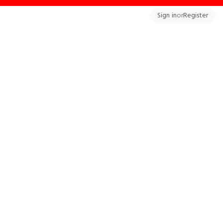
Sign in
or
Register