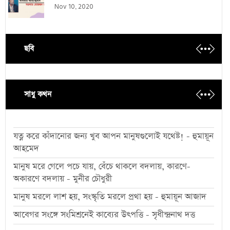
Nov 10, 2020
ছবি
সাধু কথন
যত্ন করে কাঁদানোর জন্য খুব আপন মানুষগুলোই যথেষ্ট! - হুমায়ূন
আহমেদ
মানুষ মরে গেলে পচে যায়, বেঁচে থাকলে বদলায়, কারণে-
অকারণে বদলায় - মুনীর চৌধুরী
মানুষ মরলে লাশ হয়, সংস্কৃতি মরলে প্রথা হয় - হুমায়ূন আজাদ
আবেগর সংঙ্গে সংমিশ্রনেই কাব্যের উৎপত্তি - সৃধীন্দ্রনাথ দত্ত