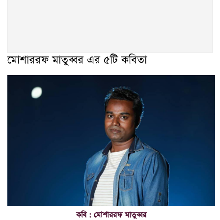
মোশাররফ মাতুব্বর এর ৫টি কবিতা
কবি : মোশাররফ মাতুব্বর