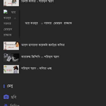
তিনটি কবিতা । শরিফুল স্মরণ
আর কতদূর ।। সরদার মোহম্মদ রাজ্জাক
আবুল হাসানের কয়েকটা জনপ্রিয় কবিতা
কারারুদ্ধ জিন্দিগি ।। শরিফুল স্মরণ
শরিফুল স্মরণ । কবিতা গুচ্ছ
মেনু
ছবি