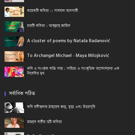
কয়েকটি কবিতা ।। সাযযাদ আনসারী
চারটি কবিতা । আব্দুল্লাহ্ জামিল
A cluster of poems by Nataša Radanović
To Archangel Michael - Maya Milojković
কবি ও সংগঠক বাপ্পি সাহা : সাহিত্য ও সাংস্কৃতিক আন্দোলনের এক
নিবেদিত মুখ
সর্বাধিক পঠিত
কবি রবীন্দ্রনাথ ঠাকুরের জন্ম, মৃত্যু এবং উত্তরসূরি
মাহবুব বারীর দুটি কবিতা