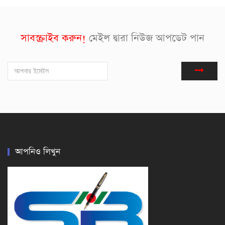
সাবস্ক্রাইব করুন!
মেইল দ্বারা নিউজ আপডেট পান
আপনিও লিখুন