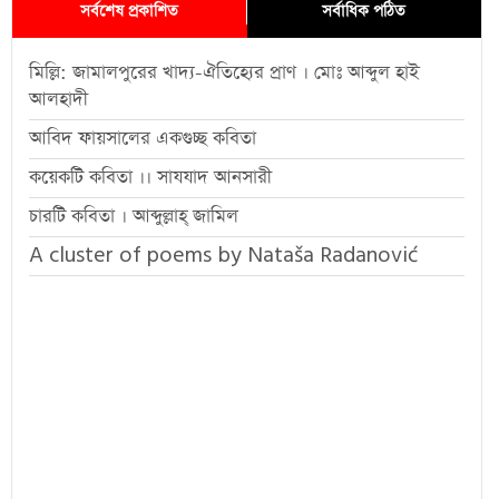
সর্বশেষ প্রকাশিত
সর্বাধিক পঠিত
মিল্লি: জামালপুরের খাদ্য-ঐতিহ্যের প্রাণ । মোঃ আব্দুল হাই
আলহাদী
আবিদ ফায়সালের একগুচ্ছ কবিতা
কয়েকটি কবিতা ।। সাযযাদ আনসারী
চারটি কবিতা । আব্দুল্লাহ্ জামিল
A cluster of poems by Nataša Radanović