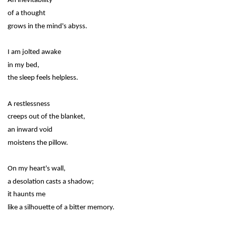
An inevitability
of a thought
grows in the mind's abyss.
I am jolted awake
in my bed,
the sleep feels helpless.
A restlessness
creeps out of the blanket,
an inward void
moistens the pillow.
On my heart's wall,
a desolation casts a shadow;
it haunts me
like a silhouette of a bitter memory.