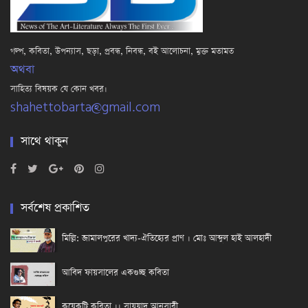
গল্প, কবিতা, উপন্যাস, ছড়া, প্রবন্ধ, নিবন্ধ, বই আলোচনা, মুক্ত মতামত
অথবা
সাহিত্য বিষয়ক যে কোন খবর।
shahettobarta@gmail.com
সাথে থাকুন
সর্বশেষ প্রকাশিত
মিল্লি: জামালপুরের খাদ্য-ঐতিহ্যের প্রাণ । মোঃ আব্দুল হাই আলহাদী
আবিদ ফায়সালের একগুচ্ছ কবিতা
কয়েকটি কবিতা ।। সাযযাদ আনসারী