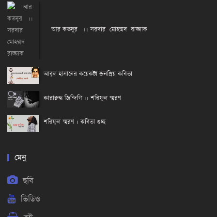
আর কতদূর ।। সরদার মোহম্মদ রাজ্জাক
আবুল হাসানের কয়েকটা জনপ্রিয় কবিতা
কারারুদ্ধ জিন্দিগি ।। শরিফুল স্মরণ
শরিফুল স্মরণ । কবিতা গুচ্ছ
মেনু
ছবি
ভিডিও