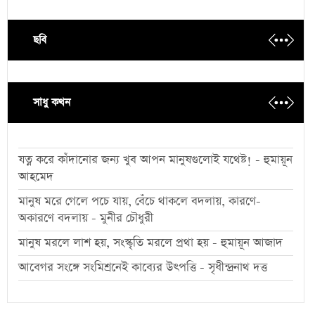
ছবি
সাধু কথন
যত্ন করে কাঁদানোর জন্য খুব আপন মানুষগুলোই যথেষ্ট! - হুমায়ূন
আহমেদ
মানুষ মরে গেলে পচে যায়, বেঁচে থাকলে বদলায়, কারণে-
অকারণে বদলায় - মুনীর চৌধুরী
মানুষ মরলে লাশ হয়, সংস্কৃতি মরলে প্রথা হয় - হুমায়ূন আজাদ
আবেগর সংঙ্গে সংমিশ্রনেই কাব্যের উৎপত্তি - সৃধীন্দ্রনাথ দত্ত