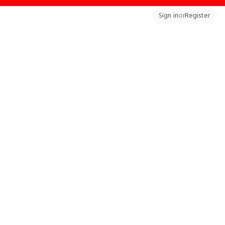
Sign in
or
Register