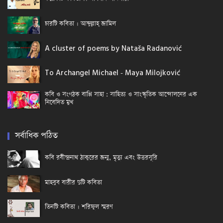
চারটি কবিতা । আব্দুল্লাহ্ জামিল
A cluster of poems by Nataša Radanović
To Archangel Michael - Maya Milojković
কবি ও সংগঠক বাপ্পি সাহা : সাহিত্য ও সাংস্কৃতিক আন্দোলনের এক
নিবেদিত মুখ
সর্বাধিক পঠিত
কবি রবীন্দ্রনাথ ঠাকুরের জন্ম, মৃত্যু এবং উত্তরসূরি
মাহবুব বারীর দুটি কবিতা
তিনটি কবিতা । শরিফুল স্মরণ