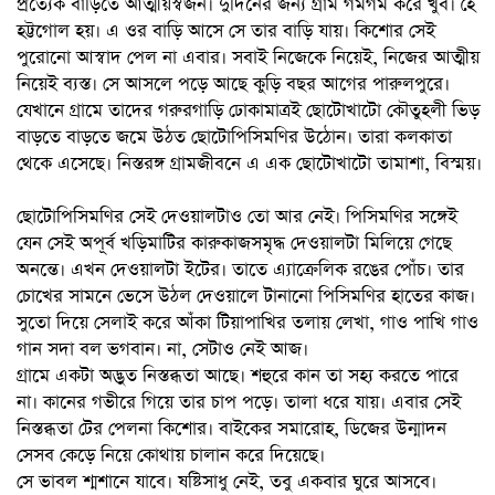
প্রত্যেক বাড়িতে আত্মীয়স্বজন। দুদিনের জন্য গ্রাম গমগম করে খুব। হৈ
হট্টগোল হয়। এ ওর বাড়ি আসে সে তার বাড়ি যায়। কিশোর সেই
পুরোনো আস্বাদ পেল না এবার। সবাই নিজেকে নিয়েই, নিজের আত্মীয়
নিয়েই ব্যস্ত। সে আসলে পড়ে আছে কুড়ি বছর আগের পারুলপুরে।
যেখানে গ্রামে তাদের গরুরগাড়ি ঢোকামাত্রই ছোটোখাটো কৌতুহলী ভিড়
বাড়তে বাড়তে জমে উঠত ছোটোপিসিমণির উঠোন। তারা কলকাতা
থেকে এসেছে। নিস্তরঙ্গ গ্রামজীবনে এ এক ছোটোখাটো তামাশা, বিস্ময়।
ছোটোপিসিমণির সেই দেওয়ালটাও তো আর নেই। পিসিমণির সঙ্গেই
যেন সেই অপূর্ব খড়িমাটির কারুকাজসমৃদ্ধ দেওয়ালটা মিলিয়ে গেছে
অনন্তে। এখন দেওয়ালটা ইটের। তাতে এ্যাক্রেলিক রঙের পোঁচ। তার
চোখের সামনে ভেসে উঠল দেওয়ালে টানানো পিসিমণির হাতের কাজ।
সুতো দিয়ে সেলাই করে আঁকা টিয়াপাখির তলায় লেখা, গাও পাখি গাও
গান সদা বল ভগবান। না, সেটাও নেই আজ।
গ্রামে একটা অদ্ভুত নিস্তব্ধতা আছে। শহুরে কান তা সহ্য করতে পারে
না। কানের গভীরে গিয়ে তার চাপ পড়ে। তালা ধরে যায়। এবার সেই
নিস্তব্ধতা টের পেলনা কিশোর। বাইকের সমারোহ, ডিজের উন্মাদন
সেসব কেড়ে নিয়ে কোথায় চালান করে দিয়েছে।
সে ভাবল শ্মশানে যাবে। ষষ্টিসাধু নেই, তবু একবার ঘুরে আসবে।