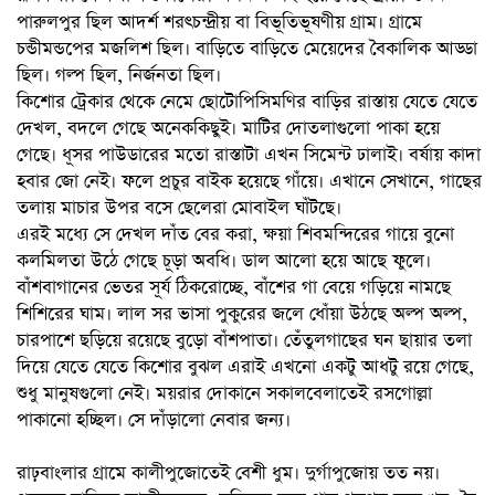
পারুলপুর ছিল আদর্শ শরৎচন্দ্রীয় বা বিভূতিভূষণীয় গ্রাম। গ্রামে
চন্ডীমন্ডপের মজলিশ ছিল। বাড়িতে বাড়িতে মেয়েদের বৈকালিক আড্ডা
ছিল। গল্প ছিল, নির্জনতা ছিল।
কিশোর ট্রেকার থেকে নেমে ছোটোপিসিমণির বাড়ির রাস্তায় যেতে যেতে
দেখল, বদলে গেছে অনেককিছুই। মাটির দোতলাগুলো পাকা হয়ে
গেছে। ধূসর পাউডারের মতো রাস্তাটা এখন সিমেন্ট ঢালাই। বর্ষায় কাদা
হবার জো নেই। ফলে প্রচুর বাইক হয়েছে গাঁয়ে। এখানে সেখানে, গাছের
তলায় মাচার উপর বসে ছেলেরা মোবাইল ঘাঁটছে।
এরই মধ্যে সে দেখল দাঁত বের করা, ক্ষয়া শিবমন্দিরের গায়ে বুনো
কলমিলতা উঠে গেছে চূড়া অবধি। ডাল আলো হয়ে আছে ফুলে।
বাঁশবাগানের ভেতর সূর্য ঠিকরোচ্ছে, বাঁশের গা বেয়ে গড়িয়ে নামছে
শিশিরের ঘাম। লাল সর ভাসা পুকুরের জলে ধোঁয়া উঠছে অল্প অল্প,
চারপাশে ছড়িয়ে রয়েছে বুড়ো বাঁশপাতা। তেঁতুলগাছের ঘন ছায়ার তলা
দিয়ে যেতে যেতে কিশোর বুঝল এরাই এখনো একটু আধটু রয়ে গেছে,
শুধু মানুষগুলো নেই। ময়রার দোকানে সকালবেলাতেই রসগোল্লা
পাকানো হচ্ছিল। সে দাঁড়ালো নেবার জন্য।
রাঢ়বাংলার গ্রামে কালীপুজোতেই বেশী ধুম। দুর্গাপুজোয় তত নয়।