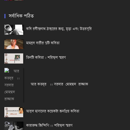
সর্বাধিক পঠিত
কবি রবীন্দ্রনাথ ঠাকুরের জন্ম, মৃত্যু এবং উত্তরসূরি
মাহবুব বারীর দুটি কবিতা
তিনটি কবিতা । শরিফুল স্মরণ
আর কতদূর ।। সরদার মোহম্মদ রাজ্জাক
আবুল হাসানের কয়েকটা জনপ্রিয় কবিতা
কারারুদ্ধ জিন্দিগি ।। শরিফুল স্মরণ