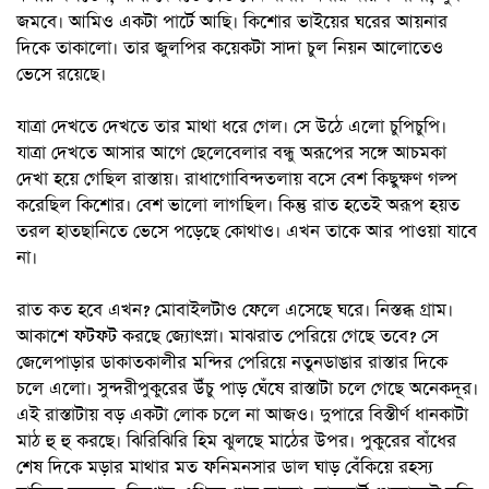
জমবে। আমিও একটা পার্টে আছি। কিশোর ভাইয়ের ঘরের আয়নার
দিকে তাকালো। তার জুলপির কয়েকটা সাদা চুল নিয়ন আলোতেও
ভেসে রয়েছে।
যাত্রা দেখতে দেখতে তার মাথা ধরে গেল। সে উঠে এলো চুপিচুপি।
যাত্রা দেখতে আসার আগে ছেলেবেলার বন্ধু অরূপের সঙ্গে আচমকা
দেখা হয়ে গেছিল রাস্তায়। রাধাগোবিন্দতলায় বসে বেশ কিছুক্ষণ গল্প
করেছিল কিশোর। বেশ ভালো লাগছিল। কিন্তু রাত হতেই অরূপ হয়ত
তরল হাতছানিতে ভেসে পড়েছে কোথাও। এখন তাকে আর পাওয়া যাবে
না।
রাত কত হবে এখন? মোবাইলটাও ফেলে এসেছে ঘরে। নিস্তব্ধ গ্রাম।
আকাশে ফটফট করছে জ্যোৎস্না। মাঝরাত পেরিয়ে গেছে তবে? সে
জেলেপাড়ার ডাকাতকালীর মন্দির পেরিয়ে নতুনডাঙার রাস্তার দিকে
চলে এলো। সুন্দরীপুকুরের উঁচু পাড় ঘেঁষে রাস্তাটা চলে গেছে অনেকদূর।
এই রাস্তাটায় বড় একটা লোক চলে না আজও। দুপারে বিস্তীর্ণ ধানকাটা
মাঠ হু হু করছে। ঝিরিঝিরি হিম ঝুলছে মাঠের উপর। পুকুরের বাঁধের
শেষ দিকে মড়ার মাথার মত ফনিমনসার ডাল ঘাড় বেঁকিয়ে রহস্য