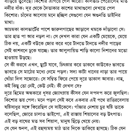
বাড়িয়ে তুলেছে। কিশোর এগিয়ে গেল আরো। কালভার্ট পেরোলেই মতি
নদীর বাঁক। দূর থেকে দৈতাকার কাশের মাথাগুলো দেখতে পেল
কিশোর। চাঁদের আলোয় মনে হচ্ছিল সেগুলো যেন অগুনতি ডাইনির
মাথা।
আচমকা কালভার্টের পাশে জারুলগাছের আড়ালে থমকে দাঁড়ালো সে।
তার হাত পা আর নড়ল না। সে দেখল কারা যেন একটি মেয়েকে, মেয়ে
ঠিক নয়, একটি বউকে জোর করে ধরে টানতে টানতে নদীর পাড়ের
সেই কাশবনে ঢুকে যাচ্ছে। তার আলুলায়িত শাড়ি কালো নিশানের মতো
হাওয়ায় উড়ছে।
সে কী করবে এখন, ছুটে যাবে, চিৎকার করে ডাকবে কাউকে? ভাবতে
ভাবতে সে মাঠের মধ্যে নেমে পড়ল। সদ্য কাটা ধানের নাড়া তার পায়ে
খোঁচা দিল সজোরে। সে সম্বিত ফিরে পেয়ে দূরে তাকাল আবার। নাহ,
কই কিছু তো নেই, কেউ নেই। কী দেখল সে?
দূরে হিমের অন্ধকারে ধূসর জ্যোৎস্নায় কীসব যেন দপদপ করে জ্বলছিল।
কিশোর ভয় পেল। মনে পড়ল সেই কবে একবার এই পথে রাত্তিরবেলায়
ষষ্টিসাধুর সঙ্গে ফিরেছিল সে সাইকেলে। গাঁজার নেশায় চুর ষষ্টি তাকে
বলেছিল, জোরে চালাও ভাইপো, এই রাস্তায় শিয়ালের বড় উৎপাত।
এই বড় বাঘের মত সব শিয়াল, মানুষ ছিঁড়ে খেয়ে নেয়।
সে যেন শুনল, এই রহস্যময় মাঠ তার দিকে তাকিয়ে হাসছে। ঠিক যেন