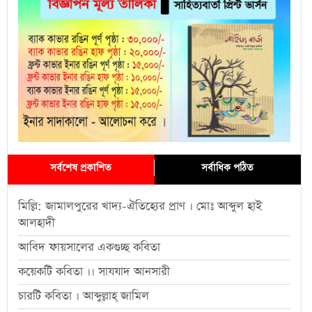
সর্বশেষ প্রকাশিত
সর্বাধিক পঠিত
মিল্লি: জামালপুরের খাদ্য-ঐতিহ্যের প্রাণ । মোঃ আব্দুল হাই
আলহাদী
আবিদ ফায়সালের একগুচ্ছ কবিতা
কয়েকটি কবিতা ।। সাযযাদ আনসারী
চারটি কবিতা । আব্দুল্লাহ্ জামিল