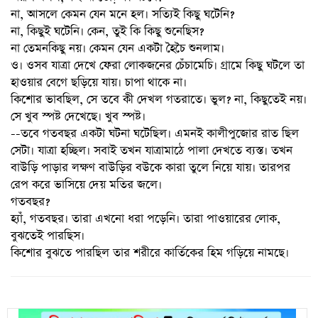
না, আসলে কেমন যেন মনে হল। সত্যিই কিছু ঘটেনি?
না, কিছুই ঘটেনি। কেন, তুই কি কিছু শুনেছিস?
না তেমনকিছু নয়। কেমন যেন একটা হৈচৈ শুনলাম।
ও। ওসব যাত্রা দেখে ফেরা লোকজনের চেঁচামেচি। গ্রামে কিছু ঘটলে তা
হাওয়ার বেগে ছড়িয়ে যায়। চাপা থাকে না।
কিশোর ভাবছিল, সে তবে কী দেখল গতরাতে। ভুল? না, কিছুতেই নয়।
সে খুব স্পষ্ট দেখেছে। খুব স্পষ্ট।
--তবে গতবছর একটা ঘটনা ঘটেছিল। এমনই কালীপুজোর রাত ছিল
সেটা। যাত্রা হচ্ছিল। সবাই তখন যাত্রামাঠে পালা দেখতে ব্যস্ত। তখন
বাউড়ি পাড়ার লক্ষণ বাউড়ির বউকে কারা তুলে নিয়ে যায়। তারপর
রেপ করে ভাসিয়ে দেয় মতির জলে।
গতবছর?
হ্যাঁ, গতবছর। তারা এখনো ধরা পড়েনি। তারা পাওয়ারের লোক,
বুঝতেই পারছিস।
কিশোর বুঝতে পারছিল তার শরীরে কার্তিকের হিম গড়িয়ে নামছে।