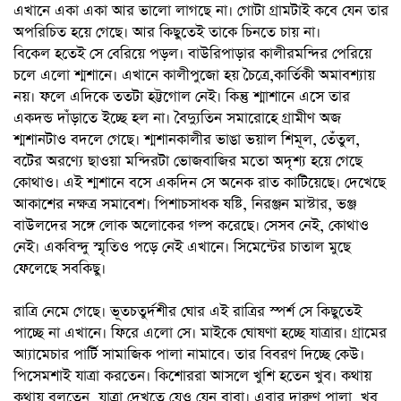
এখানে একা একা আর ভালো লাগছে না। গোটা গ্রামটাই কবে যেন তার
অপরিচিত হয়ে গেছে। আর কিছুতেই তাকে চিনতে চায় না।
বিকেল হতেই সে বেরিয়ে পড়ল। বাউরিপাড়ার কালীরমন্দির পেরিয়ে
চলে এলো শ্মশানে। এখানে কালীপুজো হয় চৈত্রে,কার্তিকী অমাবশ্যায়
নয়। ফলে এদিকে ততটা হট্টগোল নেই। কিন্তু শ্মাশানে এসে তার
একদন্ড দাঁড়াতে ইচ্ছে হল না। বৈদ্যুতিন সমারোহে গ্রামীণ অজ
শ্মশানটাও বদলে গেছে। শ্মশানকালীর ভাঙা ভয়াল শিমূল, তেঁতুল,
বটের অরণ্যে ছাওয়া মন্দিরটা ভোজবাজির মতো অদৃশ্য হয়ে গেছে
কোথাও। এই শ্মশানে বসে একদিন সে অনেক রাত কাটিয়েছে। দেখেছে
আকাশের নক্ষত্র সমাবেশ। পিশাচসাধক ষষ্টি, নিরঞ্জন মাস্টার, ভঞ্জ
বাউলদের সঙ্গে লোক অলোকের গল্প করেছে। সেসব নেই, কোথাও
নেই। একবিন্দু স্মৃতিও পড়ে নেই এখানে। সিমেন্টের চাতাল মুছে
ফেলেছে সবকিছু।
রাত্রি নেমে গেছে। ভূতচতুর্দশীর ঘোর এই রাত্রির স্পর্শ সে কিছুতেই
পাচ্ছে না এখানে। ফিরে এলো সে। মাইকে ঘোষণা হচ্ছে যাত্রার। গ্রামের
আ্যামেচার পার্টি সামাজিক পালা নামাবে। তার বিবরণ দিচ্ছে কেউ।
পিসেমশাই যাত্রা করতেন। কিশোররা আসলে খুশি হতেন খুব। কথায়
কথায় বলতেন, যাত্রা দেখতে যেও যেন বাবা। এবার দারুণ পালা, খুব