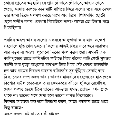
কোনো প্রেতের অট্টহাসি। সে প্রায় দৌড়াতে দৌড়াতে, আছাড় খেতে
খেতে, জামায় কাপড়ে কাদামাটি লাগিয়ে ফিরে এলো। ঘরে এসে দেখল
তার জামা ভিজে সপসপ করছে ঘামে আর হিমে। পিসিমণির ছোটো
ছেলে সন্দীপ বলল, কোথায় গিয়েছিলে দাদা? আমরা তো চিন্তায় পড়ে
গিয়েছিলাম।
পরদিন অরূপ আবার এলো। একসঙ্গে আলুভাজা আর মাখা সন্দেশ
সহযোগে মুড়ি খেল দুজনে। কিশোর আজই ফিরে যাবে শুনে সারাক্ষণ
আর নড়ল না অরূপ। পুরোনো দিনের গল্প করল ওরা। এমনই এক
কালিপুজোর রাতে কালিপটকা ফাটাতে গিয়ে বাঁশের লাঠি ফেটে সুমন্তর
তর্জনী আর বুড়ো আঙুলের মাঝখান চিরে গিয়ে সেই যেবার রক্তারক্তি
হল আর গ্রামের নিরঞ্জন ডাক্তার ঘ্যাঁচাঘ্যাঁচ সূচ ফুঁড়িয়ে সেলাই করে
দিল, সেসব গল্প করল তারা। তারপর হাজরাদের ছেলেদের হাত থেকে
কিশোর বাউল তোতনকে তারা কেমনকরে বাঁচিয়ে লুকিয়ে রেখেছিল,
সেসব গল্পও ভেসে উঠল তাদের আড্ডায়। সুমন্ত, তোতন এখন গ্রামে
থাকে না। তাদের সঙ্গে দেখা হলে ভালো লাগত কিশোরের।
কিশোর আচমকা অরূপকে জিজ্ঞাসা করল, আচ্ছা গতকাল রাতে গ্রামে
কিছু ঘটেছে?
অরূপ বলল, কই না তো! কী ঘটবে?