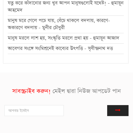
যত্ন করে কাঁদানোর জন্য খুব আপন মানুষগুলোই যথেষ্ট! - হুমায়ূন
আহমেদ
মানুষ মরে গেলে পচে যায়, বেঁচে থাকলে বদলায়, কারণে-
অকারণে বদলায় - মুনীর চৌধুরী
মানুষ মরলে লাশ হয়, সংস্কৃতি মরলে প্রথা হয় - হুমায়ূন আজাদ
আবেগর সংঙ্গে সংমিশ্রনেই কাব্যের উৎপত্তি - সৃধীন্দ্রনাথ দত্ত
সাবস্ক্রাইব করুন!
মেইল দ্বারা নিউজ আপডেট পান