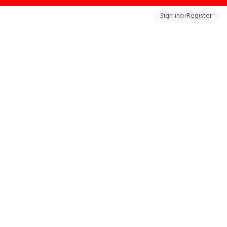
Sign in
or
Register