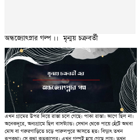
অন্ধজ্যোৎস্নার গল্প ।। মৃন্ময় চক্রবর্তী
এখন গ্রামের উপর দিয়ে রাস্তা চলে গেছে। পাকা রাস্তা। আগে ছিল না।
অনেকদূরে, অন্যগ্রামে ছিল বাসস্ট্যান্ড। সেখান থেকে পায়ে হেঁটে অথবা
মোষ বা গরুরগাড়িতে চড়ে পারুলপুরে আসতে হত। বিদ্যুৎ তখন
রূপকথা। সে কথা কতকালের। এখন গল্পই হয়ে গেছে প্রায়। তখন