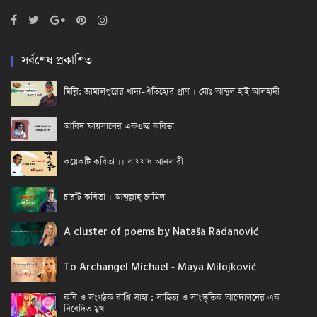
সর্বশেষ প্রকাশিত
মিল্লি: জামালপুরের খাদ্য-ঐতিহ্যের প্রাণ । মোঃ আব্দুল হাই আলহাদী
আবিদ ফায়সালের একগুচ্ছ কবিতা
কয়েকটি কবিতা ।। সাযযাদ আনসারী
চারটি কবিতা । আব্দুল্লাহ্ জামিল
A cluster of poems by Nataša Radanović
To Archangel Michael - Maya Milojković
কবি ও সংগঠক বাপ্পি সাহা : সাহিত্য ও সাংস্কৃতিক আন্দোলনের এক
নিবেদিত মুখ