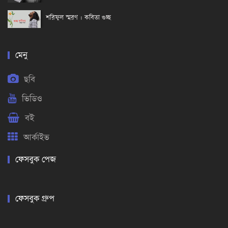
শরিফুল স্মরণ । কবিতা গুচ্ছ
মেনু
ছবি
ভিডিও
বই
আর্কাইভ
ফেসবুক পেজ
ফেসবুক গ্রুপ