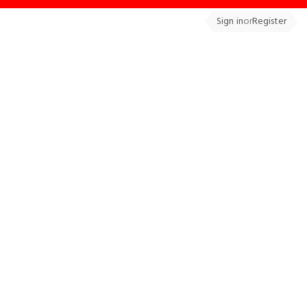
Sign in
or
Register