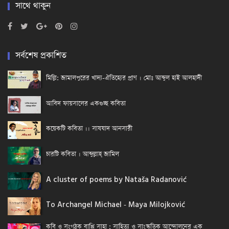
সাথে থাকুন
সর্বশেষ প্রকাশিত
মিল্লি: জামালপুরের খাদ্য-ঐতিহ্যের প্রাণ । মোঃ আব্দুল হাই আলহাদী
আবিদ ফায়সালের একগুচ্ছ কবিতা
কয়েকটি কবিতা ।। সাযযাদ আনসারী
চারটি কবিতা । আব্দুল্লাহ্ জামিল
A cluster of poems by Nataša Radanović
To Archangel Michael - Maya Milojković
কবি ও সংগঠক বাপ্পি সাহা : সাহিত্য ও সাংস্কৃতিক আন্দোলনের এক