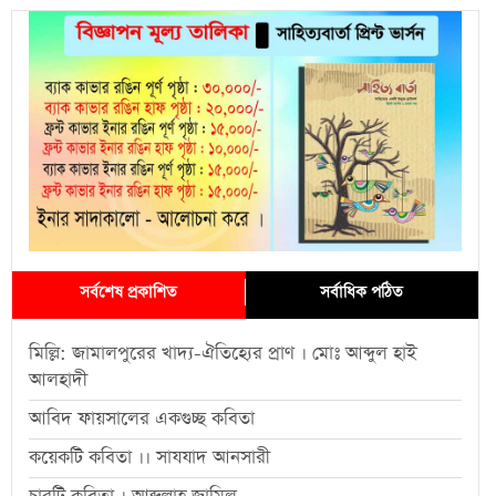
সর্বশেষ প্রকাশিত
সর্বাধিক পঠিত
মিল্লি: জামালপুরের খাদ্য-ঐতিহ্যের প্রাণ । মোঃ আব্দুল হাই
আলহাদী
আবিদ ফায়সালের একগুচ্ছ কবিতা
কয়েকটি কবিতা ।। সাযযাদ আনসারী