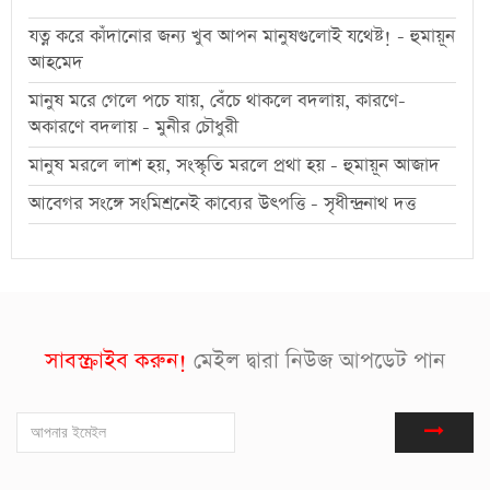
যত্ন করে কাঁদানোর জন্য খুব আপন মানুষগুলোই যথেষ্ট! - হুমায়ূন
আহমেদ
মানুষ মরে গেলে পচে যায়, বেঁচে থাকলে বদলায়, কারণে-
অকারণে বদলায় - মুনীর চৌধুরী
মানুষ মরলে লাশ হয়, সংস্কৃতি মরলে প্রথা হয় - হুমায়ূন আজাদ
আবেগর সংঙ্গে সংমিশ্রনেই কাব্যের উৎপত্তি - সৃধীন্দ্রনাথ দত্ত
সাবস্ক্রাইব করুন!
মেইল দ্বারা নিউজ আপডেট পান