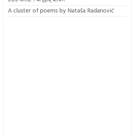
চারটি কবিতা । আব্দুল্লাহ্ জামিল
A cluster of poems by Nataša Radanović