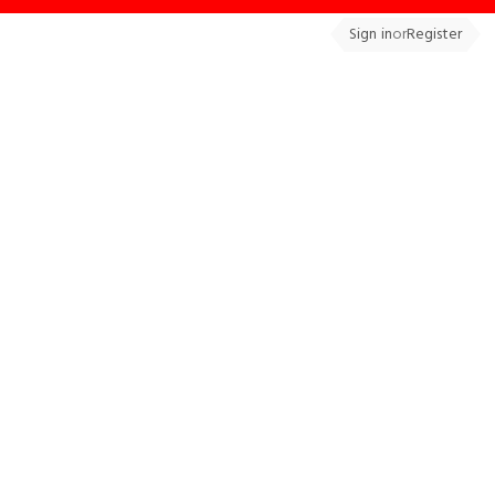
Sign in
or
Register