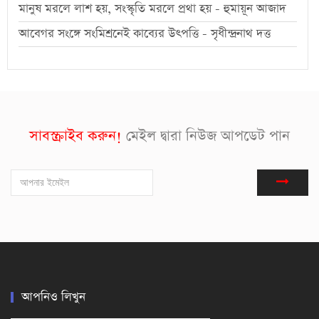
মানুষ মরলে লাশ হয়, সংস্কৃতি মরলে প্রথা হয় - হুমায়ূন আজাদ
আবেগর সংঙ্গে সংমিশ্রনেই কাব্যের উৎপত্তি - সৃধীন্দ্রনাথ দত্ত
সাবস্ক্রাইব করুন!
মেইল দ্বারা নিউজ আপডেট পান
আপনিও লিখুন