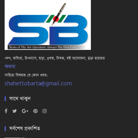
গল্প, কবিতা, উপন্যাস, ছড়া, প্রবন্ধ, নিবন্ধ, বই আলোচনা, মুক্ত মতামত
অথবা
সাহিত্য বিষয়ক যে কোন খবর।
shahettobarta@gmail.com
সাথে থাকুন
সর্বশেষ প্রকাশিত