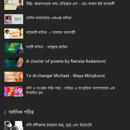
মিল্লি: জামালপুরের খাদ্য-ঐতিহ্যের প্রাণ । মোঃ আব্দুল হাই আলহাদী
আবিদ ফায়সালের একগুচ্ছ কবিতা
কয়েকটি কবিতা ।। সাযযাদ আনসারী
চারটি কবিতা । আব্দুল্লাহ্ জামিল
A cluster of poems by Nataša Radanović
To Archangel Michael - Maya Milojković
কবি ও সংগঠক বাপ্পি সাহা : সাহিত্য ও সাংস্কৃতিক আন্দোলনের এক
নিবেদিত মুখ
সর্বাধিক পঠিত
কবি রবীন্দ্রনাথ ঠাকুরের জন্ম, মৃত্যু এবং উত্তরসূরি