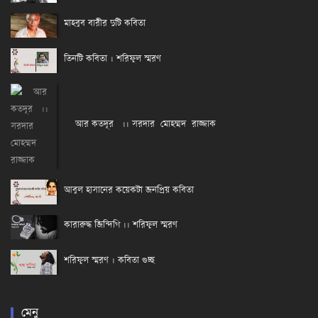
মাহবুব বারীর দুটি কবিতা
তিনটি কবিতা । শরিফুল স্মরণ
আর কতদূর ।। সরদার মোহম্মদ রাজ্জাক
আবুল হাসানের কয়েকটা জনপ্রিয় কবিতা
কারারুদ্ধ জিন্দিগি ।। শরিফুল স্মরণ
শরিফুল স্মরণ । কবিতা গুচ্ছ
মেনু