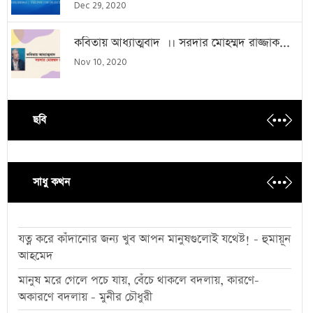
Dec 29, 2020
কবিতায় আধ্যাত্মবাদ ।। সরদার মোহম্মদ রাজ্জাক...
Nov 10, 2020
ছবি
সাধু কথন
যত্ন করে কাঁদানোর জন্য খুব আপন মানুষগুলোই যথেষ্ট! - হুমায়ূন
আহমেদ
মানুষ মরে গেলে পচে যায়, বেঁচে থাকলে বদলায়, কারণে-
অকারণে বদলায় - মুনীর চৌধুরী