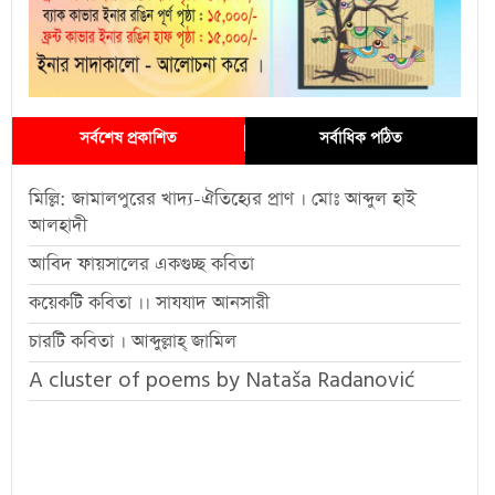
সর্বশেষ প্রকাশিত
সর্বাধিক পঠিত
মিল্লি: জামালপুরের খাদ্য-ঐতিহ্যের প্রাণ । মোঃ আব্দুল হাই
আলহাদী
আবিদ ফায়সালের একগুচ্ছ কবিতা
কয়েকটি কবিতা ।। সাযযাদ আনসারী
চারটি কবিতা । আব্দুল্লাহ্ জামিল
A cluster of poems by Nataša Radanović