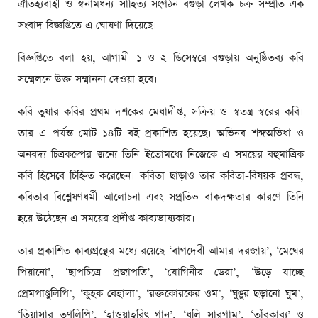
ঐতিহ্যবাহী ও স্বনামধন্য সাহিত্য সংগঠন বগুড়া লেখক চক্র সম্প্রতি এক
সংবাদ বিজ্ঞপ্তিতে এ ঘোষণা দিয়েছে।
বিজ্ঞপ্তিতে বলা হয়, আগামী ১ ও ২ ডিসেম্বরে বগুড়ায় অনুষ্ঠিতব্য কবি
সম্মেলনে উক্ত সম্মাননা দেওয়া হবে।
কবি তুষার কবির প্রথম দশকের মেধাদীপ্ত, সক্রিয় ও স্বতন্ত্র স্বরের কবি।
তার এ পর্যন্ত মোট ১৪টি বই প্রকাশিত হয়েছে। অভিনব শব্দঅভিধা ও
অনবদ্য চিত্রকল্পের জন্যে তিনি ইতোমধ্যে নিজেকে এ সময়ের বহুমাত্রিক
কবি হিসেবে চিহ্নিত করেছেন। কবিতা ছাড়াও তার কবিতা-বিষয়ক প্রবন্ধ,
কবিতার বিশ্লেষণধর্মী আলোচনা এবং সপ্রতিভ বাকদক্ষতার কারণে তিনি
হয়ে উঠেছেন এ সময়ের প্রদীপ্ত কাব্যভাষ্যকার।
তার প্রকাশিত কাব্যগ্রন্থের মধ্যে রয়েছে ‘বাগদেবী আমার দরজায়’, ‘মেঘের
পিয়ানো’, ‘ছাপচিত্রে প্রজাপতি’, ‘যোগিনীর ডেরা’, ‘উড়ে যাচ্ছে
প্রেমপাণ্ডুলিপি’, ‘কুহক বেহালা’, ‘রক্তকোরকের ওম’, ‘ঘুঙুর ছড়ানো ঘুম’,
‘তিয়াসার তৃণলিপি’, ‘হাওয়াহরিৎ গান’, ‘ধূলি সারগাম’, ‘তাঁবুকাব্য’ ও