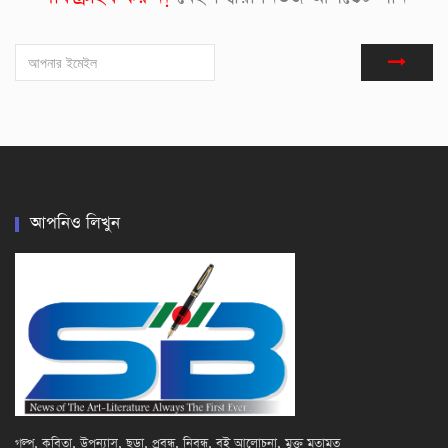
আপনিও লিখুন
গল্প, কবিতা, উপন্যাস, ছড়া, প্রবন্ধ, নিবন্ধ, বই আলোচনা, মুক্ত মতামত