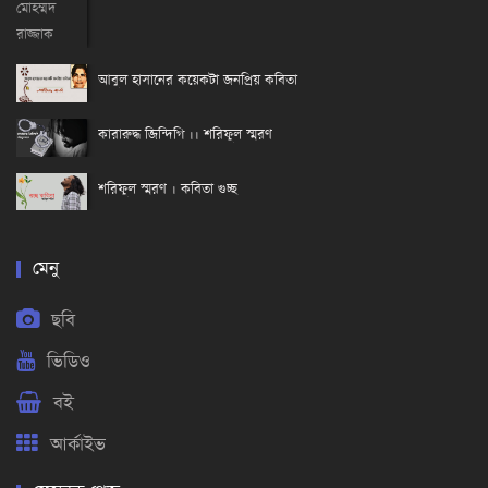
আবুল হাসানের কয়েকটা জনপ্রিয় কবিতা
কারারুদ্ধ জিন্দিগি ।। শরিফুল স্মরণ
শরিফুল স্মরণ । কবিতা গুচ্ছ
মেনু
ছবি
ভিডিও
বই
আর্কাইভ