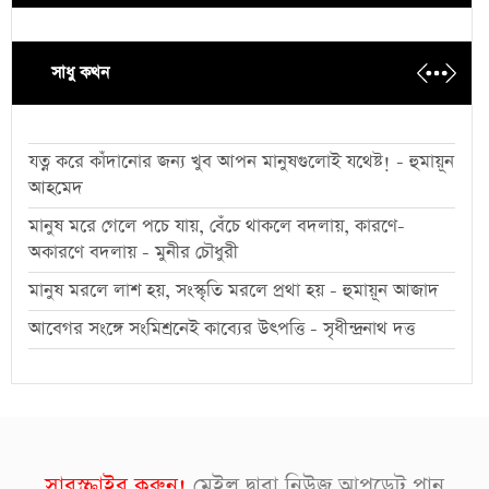
সাধু কথন
যত্ন করে কাঁদানোর জন্য খুব আপন মানুষগুলোই যথেষ্ট! - হুমায়ূন
আহমেদ
মানুষ মরে গেলে পচে যায়, বেঁচে থাকলে বদলায়, কারণে-
অকারণে বদলায় - মুনীর চৌধুরী
মানুষ মরলে লাশ হয়, সংস্কৃতি মরলে প্রথা হয় - হুমায়ূন আজাদ
আবেগর সংঙ্গে সংমিশ্রনেই কাব্যের উৎপত্তি - সৃধীন্দ্রনাথ দত্ত
সাবস্ক্রাইব করুন!
মেইল দ্বারা নিউজ আপডেট পান