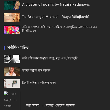
A cluster of poems by Nataša Radanović
To Archangel Michael - Maya Milojković
কবি ও সংগঠক বাপ্পি সাহা : সাহিত্য ও সাংস্কৃতিক আন্দোলনের এক
নিবেদিত মুখ
সর্বাধিক পঠিত
কবি রবীন্দ্রনাথ ঠাকুরের জন্ম, মৃত্যু এবং উত্তরসূরি
মাহবুব বারীর দুটি কবিতা
তিনটি কবিতা । শরিফুল স্মরণ
আর কতদূর ।। সরদার মোহম্মদ রাজ্জাক