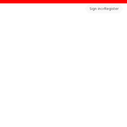
Sign in
or
Register