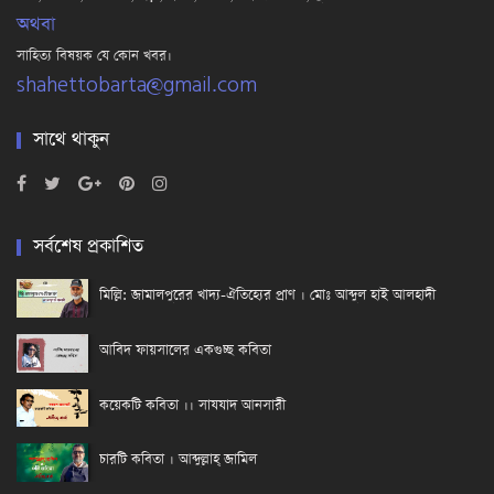
অথবা
সাহিত্য বিষয়ক যে কোন খবর।
shahettobarta@gmail.com
সাথে থাকুন
সর্বশেষ প্রকাশিত
মিল্লি: জামালপুরের খাদ্য-ঐতিহ্যের প্রাণ । মোঃ আব্দুল হাই আলহাদী
আবিদ ফায়সালের একগুচ্ছ কবিতা
কয়েকটি কবিতা ।। সাযযাদ আনসারী
চারটি কবিতা । আব্দুল্লাহ্ জামিল