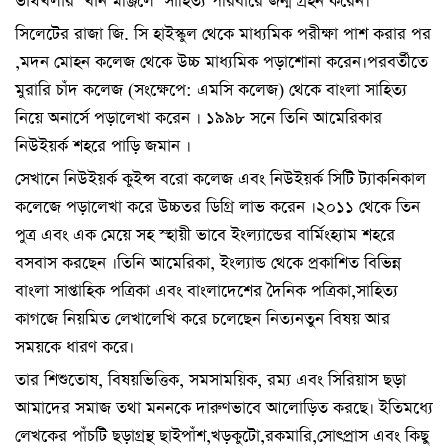
ভার্থখলার ‘খান মঞ্জিলে’ সাহিত্য পরিবারে জন্ম গ্রহন করেন।
সিলেটের রাজা জি. সি হাইস্কুল থেকে মাধ্যমিক পরীক্ষা পাশ করার পর
,মদন মোহন কলেজ থেকে উচ্চ মাধ্যমিক পড়াশোনা করেন।পরবর্তীতে
মুরারি চাঁদ কলেজ (সংক্ষেপে: এমসি কলেজ) থেকে বাংলা সাহিত্য
নিয়ে অনার্সে পড়ালেখা করেন । ১৯৯৮ সনে তিনি আমেরিকার
নিউইয়র্ক শহরে পাড়ি জমান ।
সেখানে নিউইয়র্ক কুইন্স বরো কলেজ এবং নিউইয়র্ক সিটি ট্যাকনিকাল
কলেজে পড়ালেখা করে উচ্চতর ডিগ্রি লাভ করেন ।২০১১ থেকে তিন
পুত্র এবং এক মেয়ে সহ স্হায়ী ভাবে ইংল্যান্ডের বার্মিংহ্যাম শহরে
বসবাস করছেন ।তিনি আমেরিকা, ইংল্যান্ড থেকে প্রকাশিত বিভিন্ন
বাংলা সাপ্তাহিক পত্রিকা এবং বাংলাদেশের দৈনিক পত্রিকা,সাহিত্য
কাগজে নিয়মিত লেখালেখি করে চলেছেন নিত্যনতুন বিষয় আর
সময়কে ধারণ করে।
তার শিশুতোষ, বিষয়ভিত্তিক, সমসাময়িক, রম্য এবং সিরিয়াস ছড়া
আমাদের সমাজ তথা মননকে দারুণভাবে আলোড়িত করছে। ইতিমধ্যে
লেখকের পাঁচটি ছড়াগ্রন্থ ছাইপাঁশ,খড়কুটো,রকমারি,সোৎপ্রাস এবং কিছু