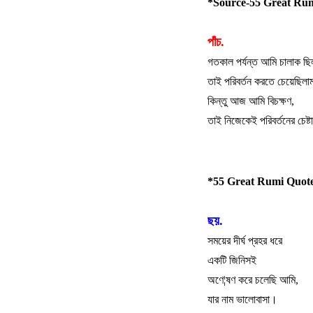
*Source-55 Great Rum
পাঁচ.
গতকাল
পর্যন্ত
আমি
চালাক
ছি
তাই
পরিবর্তন
করতে
চেয়েছিলা
কিন্তু
আজ
আমি
বিচক্ষণ
,
তাই
নিজেকেই
পরিবর্তনের
চেষ্টা
*55 Great Rumi Quote
ছয়.
সময়ের
দীর্ঘ
প্রহর
ধরে
একটি
জিনিসই
অণে
¦
ষণ
করে
চলেছি
আমি
,
যার
নাম
ভালোবাসা।