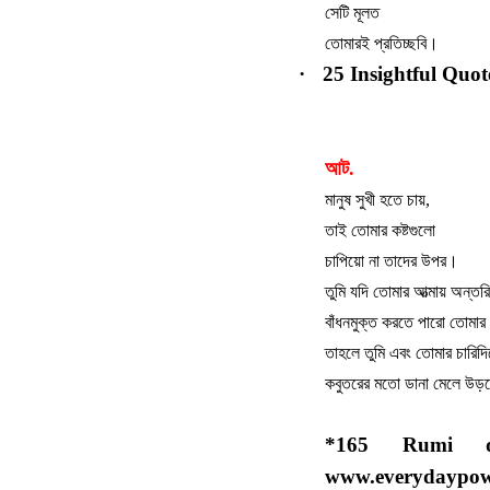
সেটি
মূলত
তোমারই
প্রতিচ্ছবি।
·
25 Insightful Quo
আট.
মানুষ সুখী হতে চায়,
তাই তোমার কষ্টগুলো
চাপিয়ো না তাদের উপর।
তুমি যদি তোমার আত্মায় অন্তরি
বাঁধনমুক্ত করতে পারো তোমার
তাহলে তুমি এবং তোমার চারিদ
কবুতরের মতো ডানা মেলে উড়ত
*165 Rumi qu
www.everydaypow