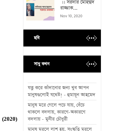
।। সরদার মোহম্মদ
রাজ্জাক...
Nov 10, 2020
ছবি
সাধু কথন
যত্ন করে কাঁদানোর জন্য খুব আপন
মানুষগুলোই যথেষ্ট! - হুমায়ূন আহমেদ
মানুষ মরে গেলে পচে যায়, বেঁচে
থাকলে বদলায়, কারণে-অকারণে
2020)
বদলায় - মুনীর চৌধুরী
মানুষ মরলে লাশ হয়, সংস্কৃতি মরলে