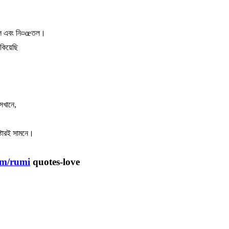
ল
এবং
নি
¤œ
তল।
কিয়েছি
েখানে
,
্টারই
সামনে।
om/rumi
quotes-love