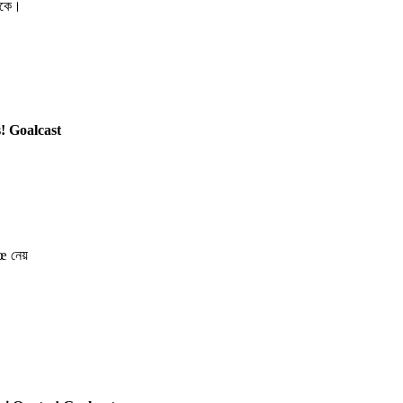
্দকে।
! Goalcast
œ
নেয়