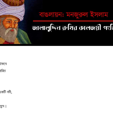
থাকবে
ারিত
একটি
নদী
,
ন্দে।