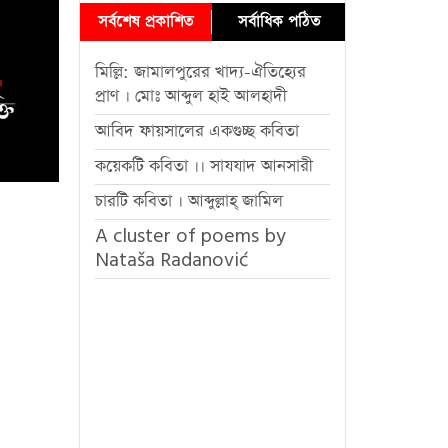
সর্বশেষ প্রকাশিত
সর্বাধিক পঠিত
মিল্লি: জামালপুরের খাদ্য-ঐতিহ্যের
প্রাণ । মোঃ আব্দুল হাই আলহাদী
আবিদ ফায়সালের একগুচ্ছ কবিতা
কয়েকটি কবিতা ।। সাযযাদ আনসারী
চারটি কবিতা । আব্দুল্লাহ্ জামিল
A cluster of poems by
Nataša Radanović