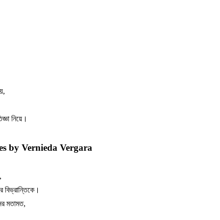
য়
,
িজ্ঞা
নিয়ে।
tes by Vernieda Vergara
,
র
বিভ্রান্তিকে।
ের
মতামত
,