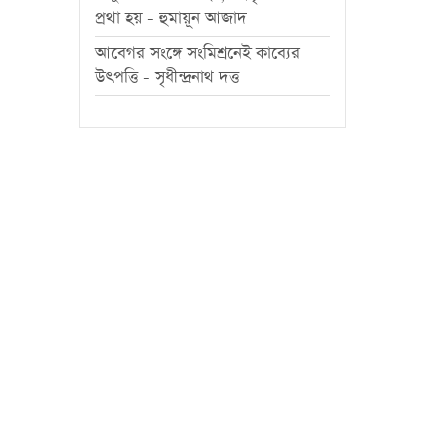
প্রথা হয় - হুমায়ূন আজাদ
আবেগর সংঙ্গে সংমিশ্রনেই কাব্যের
উৎপত্তি - সৃধীন্দ্রনাথ দত্ত