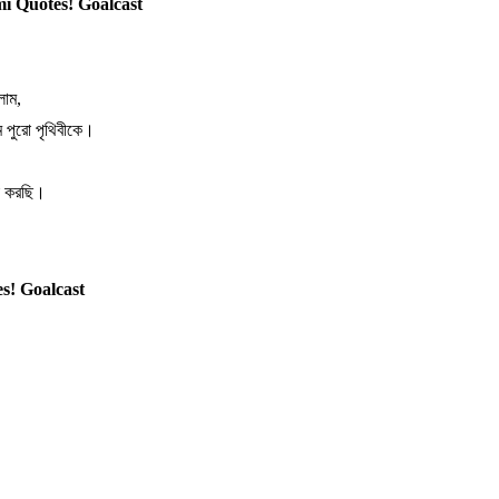
i Quotes! Goalcast
লাম
,
ম
পুরো
পৃথিবীকে।
করছি।
s! Goalcast