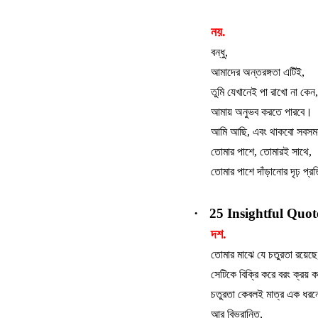
নয়.
বন্ধু
,
আমাদের
অন্তরঙ্গতা
এটিই
,
তুমি
যেখানেই
পা
রাখো
না
কেন
,
আমায়
অনুভব
করতে
পারবে।
আমি
আছি
,
এবং
থাকবো
সবসম
তোমার
পাশে
,
তোমারই
সাথে
,
তোমার
পাশে
দাঁড়ানোর
দৃঢ়
প্রত
·
25 Insightful Quo
দশ.
তোমার
মাঝে
যে
চতুরতা
রয়েছে
সেটিকে
বিক্রি
করে
বরং
ক্রয়
ক
চতুরতা
কেবলই
মাত্র
এক
ধরন
আর
বিভ্রান্তি
,