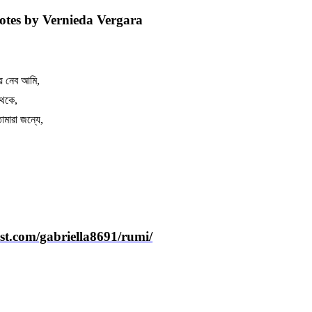
uotes by Vernieda Vergara
ে
নেব
আমি
,
থেকে
,
োমারা
জন্যে
,
est.com/gabriella8691/rumi/