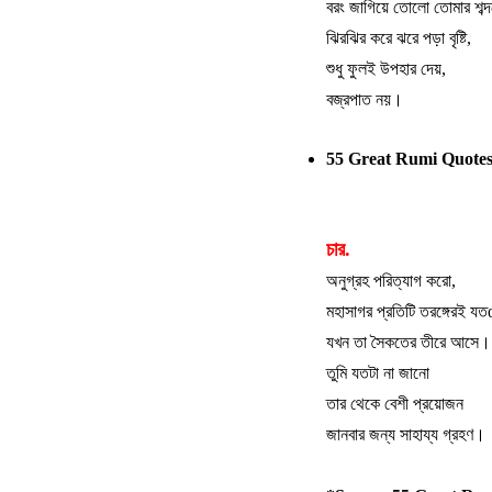
বরং
জাগিয়ে
তোলো
তোমার
শব
ঝিরঝির
করে
ঝরে
পড়া
বৃষ্টি
,
শুধু
ফুলই
উপহার
দেয়
,
বজ্রপাত
নয়।
55 Great Rumi Quotes
চার.
অনুগ্রহ
পরিত্যাগ
করো
,
মহাসাগর
প্রতিটি
তরঙ্গেরই
যত
যখন
তা
সৈকতের
তীরে
আসে।
তুমি
যতটা
না
জানো
তার
থেকে
বেশী
প্রয়োজন
জানবার
জন্য
সাহায্য
গ্রহণ।