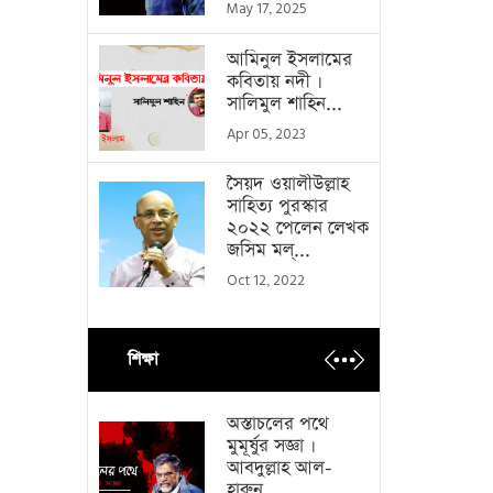
May 17, 2025
আমিনুল ইসলামের
কবিতায় নদী ।
সালিমুল শাহিন...
Apr 05, 2023
সৈয়দ ওয়ালীউল্লাহ
সাহিত্য পুরস্কার
২০২২ পেলেন লেখক
জসিম মল্...
Oct 12, 2022
শিক্ষা
অস্তাচলের পথে
মুমূর্ষুর সজ্ঞা ।
আবদুল্লাহ আল-
হারুন...