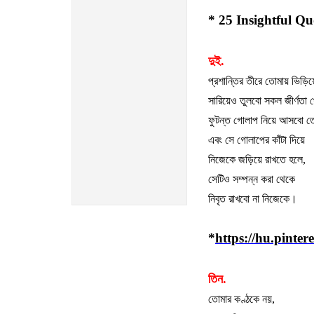
* 25 Insightful Q
দুই.
প্রশান্তির
তীরে
তোমায়
ভিড়িয়
সারিয়েও
তুলবো
সকল
জীর্ণতা
ফুটন্ত
গোলাপ
নিয়ে
আসবো
ত
এবং
সে
গোলাপের
কাঁটা
দিয়ে
নিজেকে
জড়িয়ে
রাখতে
হলে
,
সেটিও
সম্পন্ন
করা
থেকে
নিবৃত
রাখবো
না
নিজেকে।
*
https://hu.pinter
তিন
.
তোমার
কণ্ঠকে
নয়
,