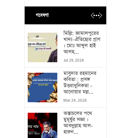
গবেষণা
মিল্লি: জামালপুরের
খাদ্য-ঐতিহ্যের প্রাণ
। মোঃ আব্দুল হাই
আলহ...
Jul 29, 2026
মাসুদার রহমানের
কবিতা : প্রসঙ্গ
উত্তরাধুনিকতা -
আনোয়ার মল্ল...
Mar 24, 2026
অস্তাচলের পথে
মুমূর্ষুর সজ্ঞা ।
আবদুল্লাহ আল-
হারুন...