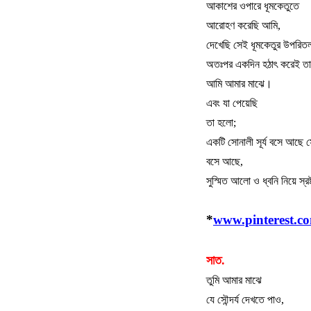
আকাশের
ওপারে
ধূমকেতুতে
আরোহণ
করেছি
আমি
,
দেখেছি
সেই
ধূমকেতুর
উপরিত
অতঃপর
একদিন
হঠাৎ
করেই
তা
আমি
আমার
মাঝে।
এবং
যা
পেয়েছি
তা
হলো
;
একটি
সোনালী
সূর্য
বসে
আছে
স
বসে
আছে
,
সুস্মিত
আলো
ও
ধ্বনি
নিয়ে
স্রষ
*
www.pinterest.c
সাত.
তুমি
আমার
মাঝে
যে
সৌন্দর্য
দেখতে
পাও
,