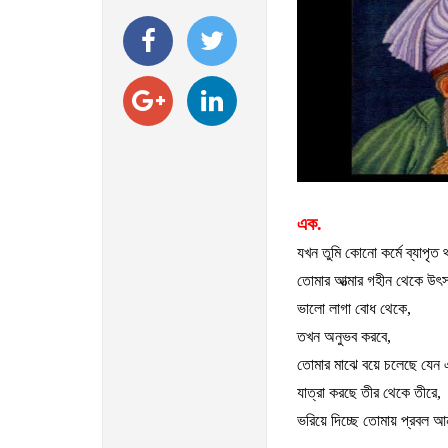
এক.
যখন
তুমি
কোনো
কর্মে
ব্যাপৃত
তোমার
আত্মার
গহীন
থেকে
উৎস
ভালো
লাগা
বোধ
থেকে
,
তখন
অনুভব
করবে
,
তোমার
মাঝে
বয়ে
চলেছে
যেন
যাত্রা
করছে
তীর
থেকে
তীরে
,
ভরিয়ে
দিচ্ছে
তোমায়
প্রবল
আন