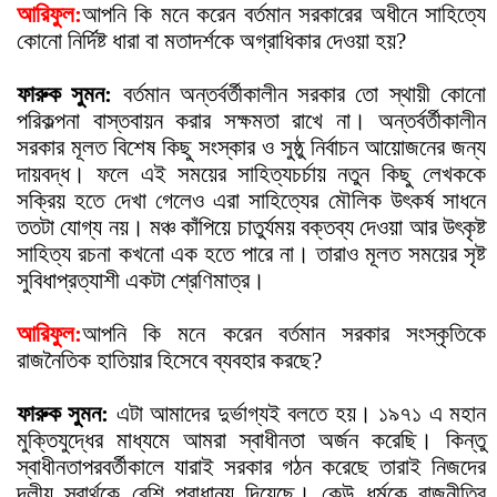
আরিফুল:
আপনি কি মনে করেন বর্তমান সরকারের অধীনে সাহিত্যে
কোনো নির্দিষ্ট ধারা বা মতাদর্শকে অগ্রাধিকার দেওয়া হয়?
ফারুক সুমন:
বর্তমান অন্তর্বর্তীকালীন সরকার তো স্থায়ী কোনো
পরিকল্পনা বাস্তবায়ন করার সক্ষমতা রাখে না। অন্তর্বর্তীকালীন
সরকার মূলত বিশেষ কিছু সংস্কার ও সুষ্ঠু নির্বাচন আয়োজনের জন্য
দায়বদ্ধ। ফলে এই সময়ের সাহিত্যচর্চায় নতুন কিছু লেখককে
সক্রিয় হতে দেখা গেলেও এরা সাহিত্যের মৌলিক উ
ৎ
কর্ষ সাধনে
ততটা যোগ্য নয়। মঞ্চ কাঁপিয়ে চাতুর্যময় বক্তব্য দেওয়া আর উ
ৎ
কৃষ্ট
সাহিত্য রচনা কখনো এক হতে পারে না। তারাও মূলত সময়ের সৃষ্ট
সুবিধাপ্রত্যাশী একটা শ্রেণিমাত্র।
আরিফুল:
আপনি কি মনে করেন বর্তমান সরকার সংস্কৃতিকে
রাজনৈতিক হাতিয়ার হিসেবে ব্যবহার করছে?
ফারুক সুমন:
এটা আমাদের দুর্ভাগ্যই বলতে হয়। ১৯৭১ এ মহান
মুক্তিযুদ্ধের মাধ্যমে আমরা স্বাধীনতা অর্জন করেছি। কিন্তু
স্বাধীনতাপরবর্তীকালে যারাই সরকার গঠন করেছে তারাই নিজদের
দলীয় স্বার্থকে বেশি প্রাধান্য দিয়েছে। কেউ ধর্মকে রাজনীতির