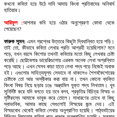
কখনো কবিতা হয়ে উঠে দাবি আদায় কিংবা প্রতিবাদের অনিবার্য
হাতিয়ার।
আরিফুল :
আপনার কবি হয়ে ওঠার অনুপ্রেরণা কোথা থেকে
পেয়েছেন?
ফারুক সুমন:
এমন প্রশ্নের উত্তরে কিছুটা দ্বিধান্বিত হয়ে পড়ি।
তাই তো, কীভাবে কবিতা লেখার প্রতি আগ্রহী হয়েছিলাম? মনে
পড়ে, যখন বয়সে কিশোর তখনই কবিতার মতো কিছু লেখবার চেষ্টা
করেছি। ছোট্টবেলার ডায়েরিগুলোয় এরকম অনেক লেখা অগ্রন্থিত
পড়ে আছে। এখন সেসব কাচা হাতে লেখা পদ্য পড়ে নিজেই অবাক
হই। এগুলোর সাহিত্যমূল্য সেভাবে না থাকলেও শৈশবকৈশোরের
চেষ্টাকে তো আর অস্বীকার করা যায় না। তখন কোনো ব্যক্তি
কিংবা বিষয় নিয়ে ছড়ার ঢঙে অন্ত্যমিল যুক্ত পদ্য লিখতাম। খুব
সুনির্দিষ্ট করে যদি বলতে হয় তবে বলব, প্রকৃতির বিচিত্র বিস্ময় ও
সৃষ্টিরহস্য আমাকে ভাবুক করে তোলে। সাধারণের চোখে যা কিছু
স্বাভাবিক, আমার কাছে সেগুলোই বিস্ময়ের জন্ম দেয়। এই
বিস্ময়বোধ থেকেই কবিতা লেখায় অনুপ্রাণিত হয়েছি। পাঠ্যবইয়ের
বিভিন্ন শিশুতোষ কবিতা পড়ে প্রথম অনুপ্রাণিত হয়েছি। সুকুমার