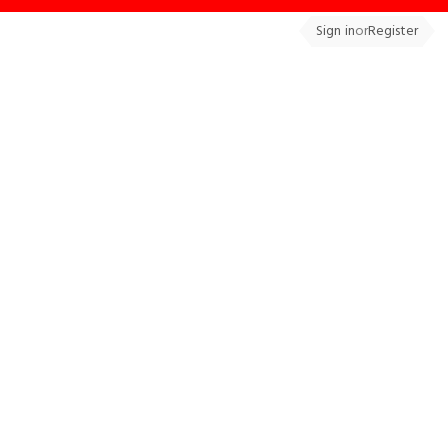
Sign in
or
Register