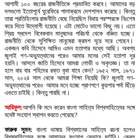
আগামী ১০০ বছরের রাজনীতিকে প্রভাবিত করবে। আমাদের বড়
দলগুলো ইতোপূর্বে ঘুরেফিরে পালাক্রমে দেশশাসন করেছে। কিন্তু
তারা প্রতিহিংসার রাজনীতি বেছে নিয়েছিল বিধায় পরস্পরকে নিঃশেষ
করে দিতে উদ্যোগী হয়েছে। এটা মোটেও ভালো কিছু নয়। এতে
প্রিয় স্বদেশ বিবেকবান মানুষদের পরিচর্যা থেকে বঞ্চিত হচ্ছে।
রাজনীতি থেকে সুশিক্ষিত মানুষেরা ক্রমশ দূরে সরে গেছেন।
একজন কবি হিসেবে আমিও এমন হতাশার মধ্যে আছি। অবশ্য
জুলাই গণ-অভ্যুত্থানের পরেও আমার মনের সেই হতাশা দূর
হয়নি। আসলে জাতি হিসেবে আমরা লোভী ও অকৃতজ্ঞ। তা না
হলে বার বার শহিদের রক্ত বৃথা যাবে কেন? ১৯৫২ সাল, ১৯৭১
সাল, ২০২৪ সাল থেকে আমরা শিক্ষা নিয়েছি কি? জুলাই গণ-
অভ্যুত্থানের পরেও
আমার মনে হচ্ছে প্রাণপণে কুয়শার পর্দা ছিঁড়ে
এগুতে চাইছি। কিন্তু পারছি না।
আরিফুল:
আপনি কি মনে করেন বাংলা সাহিত্য বিশ্বসাহিত্যের সঙ্গে
যথেষ্ট সংযোগ স্থাপন করতে পেরেছে?
ফারুক সুমন:
বাংলা ভাষায় বিশ্বমানের সাহিত্য রচনা হলেও
বিশ্বসাহিত্যের সঙ্গে আমাদের সংযোগ সেভাবে ঘটেনি। কেবল