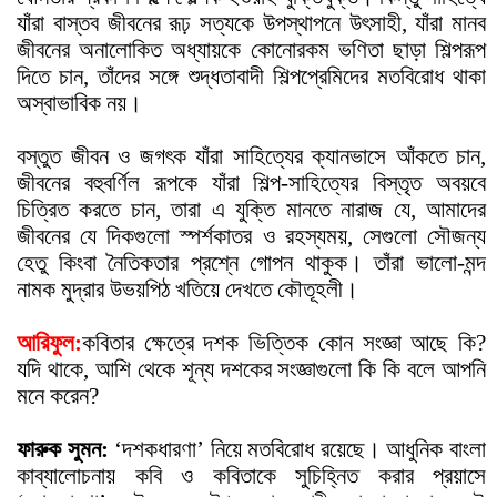
যাঁরা বাস্তব জীবনের রূঢ় সত্যকে উপস্থাপনে উ
ৎ
সাহী, যাঁরা মানব
জীবনের অনালোকিত অধ্যায়কে কোনোরকম ভণিতা ছাড়া শিল্পরূপ
দিতে চান, তাঁদের সঙ্গে শুদ্ধতাবাদী শিল্পপ্রেমিদের মতবিরোধ থাকা
অস্বাভাবিক নয়।
বস্তুত জীবন ও জগ
ৎ
ক যাঁরা সাহিত্যের ক্যানভাসে আঁকতে চান,
জীবনের বহুবর্ণিল রূপকে যাঁরা শিল্প-সাহিত্যের বিস্তৃত অবয়বে
চিত্রিত করতে চান, তারা এ যুক্তি মানতে নারাজ যে, আমাদের
জীবনের যে দিকগুলো স্পর্শকাতর ও রহস্যময়, সেগুলো সৌজন্য
হেতু কিংবা নৈতিকতার প্রশ্নে গোপন থাকুক। তাঁরা ভালো-মন্দ
নামক মুদ্রার উভয়পিঠ খতিয়ে দেখতে কৌতূহলী।
আরিফুল:
কবিতার ক্ষেত্রে দশক ভিত্তিক কোন সংজ্ঞা আছে কি?
যদি থাকে, আশি থেকে শূন্য দশকের সংজ্ঞাগুলো কি কি বলে আপনি
মনে করেন?
ফারুক সুমন:
‘দশকধারণা’ নিয়ে মতবিরোধ রয়েছে। আধুনিক বাংলা
কাব্যালোচনায় কবি ও কবিতাকে সুচিহ্নিত করার প্রয়াসে