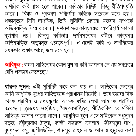
দার্শনিক কবি নাও হতে পারেন। কবিতার নির্দিষ্ট
কিছু রীতিপদ্ধতি
আছে। বিষয় ও প্রকরণ পরিচর্যায় কবিকে সচেতন হতে হয়।
পক্ষান্তরে যিনি দার্শনিক, তিনি সুনির্দিষ্ট কোনো মতবাদ সম্পর্কে
অভিব্যক্তি দিয়ে থাকেন। দর্শনশাস্ত্রে কাব্যময়তা অপরিহার্য কোনো
ব্যাপার নয়। কিন্তু কবিতায় দর্শনসত্যের বাইরে কাব্যময়
অভিব্যক্তি অত্যন্ত গুরুত্বপূর্ণ। এখানেই কবি ও দার্শনিকের
মধ্যকার তফা
ৎ
আছে বলে মনে হয়।
আরিফুল :
বাংলা সাহিত্যের কোন যুগ বা কবি আপনার লেখায় সবচেয়ে
বেশি প্রভাব ফেলেছে?
ফারুক সুমন:
এটা সুনির্দিষ্ট করে বলা যায় না। আঙ্গিকের ক্ষেত্রে
আমি আধুনিক যুগের সাহিত্যকে প্রাধান্য দিয়েছি। তবে ভাবের দিক
থেকে প্রাচীন ও মধ্যযুগের অনেক কবির লেখা আমাকে প্রাণিত
করেছে। তন্মধ্যে সহজিয়া, বৈষ্ণবসাহিত্য, গীতিকবিতা ও মর্সিয়া
সাহিত্য আমার ভালো লাগে। আধুনিক যুগে এসে মাইকেল মধুসূদন
দত্ত, রবীন্দ্রনাথ ঠাকুর, কাজী নজরুল ইসলাম, জীবনানন্দ দাশ,
বুদ্ধদেব বসু, জসীমউদ্দিন, শামসুর রাহমান ও আল মাহমুদের কথা