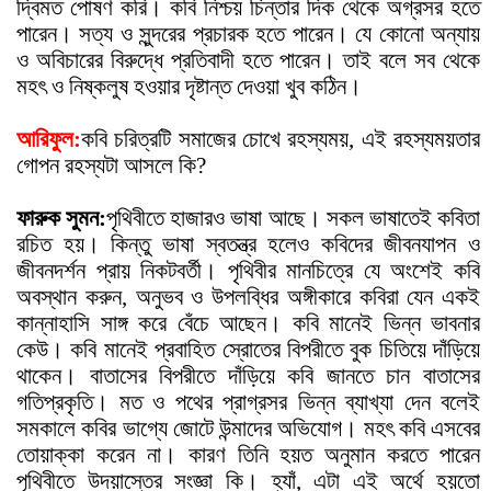
দ্বিমত পোষণ করি। কবি নিশ্চয় চিন্তার দিক থেকে অগ্রসর হতে
পারেন। সত্য ও সুন্দরের প্রচারক হতে পারেন। যে কোনো অন্যায়
ও অবিচারের বিরুদ্ধে প্রতিবাদী হতে পারেন। তাই বলে সব থেকে
মহ
ৎ
ও নিষ্কলুষ হওয়ার দৃষ্টান্ত দেওয়া খুব কঠিন।
আরিফুল:
কবি চরিত্রটি সমাজের চোখে রহস্যময়, এই রহস্যময়তার
গোপন রহস্যটা আসলে কি?
ফারুক সুমন:
পৃথিবীতে হাজারও ভাষা আছে। সকল ভাষাতেই কবিতা
রচিত হয়। কিন্তু ভাষা স্বতন্ত্র হলেও কবিদের জীবনযাপন ও
জীবনদর্শন প্রায় নিকটবর্তী। পৃথিবীর মানচিত্রে যে অংশেই কবি
অবস্থান করুন, অনুভব ও উপলব্ধির অঙ্গীকারে কবিরা যেন একই
কান্নাহাসি সাঙ্গ করে বেঁচে আছেন। কবি মানেই ভিন্ন ভাবনার
কেউ। কবি মানেই প্রবাহিত স্রোতের বিপরীতে বুক চিতিয়ে দাঁড়িয়ে
থাকেন। বাতাসের বিপরীতে দাঁড়িয়ে কবি জানতে চান বাতাসের
গতিপ্রকৃতি। মত ও পথের প্রাগ্রসর ভিন্ন ব্যাখ্যা দেন বলেই
সমকালে কবির ভাগ্যে জোটে উন্মাদের অভিযোগ। মহ
ৎ
কবি এসবের
তোয়াক্কা করেন না। কারণ তিনি হয়ত অনুমান করতে পারেন
পৃথিবীতে উদয়াস্তের সংজ্ঞা কি। হ্যাঁ, এটা এই অর্থে হয়তো