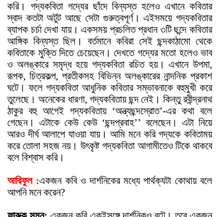
করি। গদ্যকবিতা গদ্যের ছাঁদে বিন্যস্ত হলেও এখানে কবিতার
স্বাদ কতটা অটুট আছে সেটা গুরুত্বপূর্ণ। এইসময়ে গদ্যকবিতার
ব্যাপক চর্চা দেখা যায়। একসময় প্রচলিত প্রধান ৩টি ছন্দে কবিতার
আঙ্গিক বিন্যস্ত ছিল। বর্তমানে কবিরা সেই ছন্দকাঠামো থেকে
কবিতাকে মুক্তি দিতে চেয়েছেন। দেখতে গদ্যের মতো হলেও ভাব
ও অলঙ্কারে সমৃদ্ধ হয়ে গদ্যকবিতা রচিত হয়। এখানে উপমা,
রূপক, চিত্রকল্প, প্রতীকসহ বিভিন্ন অলঙ্কারের নান্দনিক প্রকাশ
ঘটে। ফলে গদ্যকবিতা আধুনিক কবিতার সম্ভাবনাকে বহুমুখী করে
তুলেছে। অনেকের ধারণা, গদ্যকবিতায় ছন্দ নেই। কিন্তু রবীন্দ্রনাথ
ঠাকুর বহু আগেই গদ্যকবিতায় ‘অন্ত্যছন্দস্রোত’-এর কথা বলে
গেছেন। এটাকে কেউ কেউ ‘ছন্দপ্রবাহ’’ বলেছেন। এটা নিয়ে
আরও দীর্ঘ আলাপে যাওয়া যায়। আমি মনে করি গদ্যকে কবিতাময়
করে তোলা সহজ নয়। উ
ৎ
কৃষ্ট গদ্যকবিতা আগামীতেও টিকে থাকবে
বলে বিশ্বাস করি।
আরিফুল :
একজন কবি ও দার্শনিকের মধ্যে পার্থক্যটা কোথায় বলে
আপনি মনে করেন?
ফারুক সুমন:
একজন কবি একইসঙ্গে দার্শনিকও বটে। তবে একজন