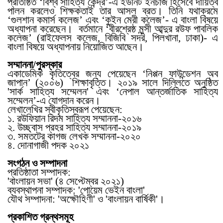
প্রতিষ্ঠিত ‘বিশ্ব সাহিত্য কেন্দ্র’-এ ইউনিট ইনচার্জ হিসেবে দায়িত্ব
পালন করলেও শিক্ষকতাই তার আসল ব্রত। তিনি যথাক্রমে
‘গুলশান কমার্স কলেজ’ এবং ‘কুইন মেরী কলেজ’- এ বাংলা বিষয়ে
অধ্যাপনা করেছেন। বর্তমানে ‘বীরশ্রেষ্ঠ মুন্সী আব্দুর রউফ পাবলিক
কলেজ’ (রাইফেলস কলেজ, বিজিবি সদর, পিলখানা, ঢাকা)- এ
বাংলা বিষয়ে অধ্যাপনায় নিয়োজিত আছেন।
সম্মাননা/পুরস্কার
একাডেমিক কৃতিত্বের জন্য পেয়েছেন ‘নিপ্পন ফাউন্ডেশন অব
জাপান’ (২০০৬) শিক্ষাবৃত্তি। ২০১৯ সালে দিল্লিতে অনুষ্ঠিত
'সার্ক সাহিত্য সম্মেলন' এবং ‘নেপাল আন্তর্জাতিক সাহিত্য
সম্মেলন’-এ যোগদান করেন।
লেখালেখির স্বীকৃতিস্বরূপ পেয়েছেন:
১. রউফিয়ান রিদম সাহিত্য সম্মাননা-২০১৬
২. উচ্ছ্বাস প্রহর সাহিত্য সম্মাননা-২০১৯
৩. সমতটের কাগজ লেখক সম্মাননা-২০২০
৪. দোনাগাজী পদক ২০২১
সংগঠন ও সম্পাদনা
প্রতিষ্ঠাতা সম্পাদক:
'বাংলায়ন সভা' (৪ সেপ্টেম্বর ২০২১)
ব্যবস্থাপনা সম্পাদক: 'পোয়েম ভেইন বাংলা'
যৌথ সম্পাদনা: 'অক্ষৌহিণী' ও 'বাংলায়ন বার্ষিকী'।
প্রকাশিত গ্রন্থসমূহ