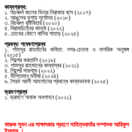
কাব্যগ্রন্থ:
১. অচঞ্চল জলের ভিতর নিরাকার বসে (২০১৭)
২. আঙুলের ডগায় সূর্যোদয় (২০১৮)
৩. বিচঞ্চল বৃষ্টিবিহার (২০২০)
৪. বিরামচিহ্নের কান্না (২০২২)
৫. চোখের কোণে বালির পাহাড় (২০২৫)
প্রবন্ধ/ গবেষণাগ্রন্থ
১. শামসুর রাহমানের কবিতা: নগর-চেতনা ও নাগরিক অনুষঙ্গ
(২০১৫)
২. শিল্পের করতালি (২০১৯)
৩. শামসুর রাহমানের কাব্যস্বর (২০২১)
৪. শিল্পের সারগাম (২০২২)
৫. দীপ্তিমান মনীষা (২০২৪)
৬. সৈয়দ আলী আহসানের প্রবন্ধে কাব্যভাবনা (২০২৫)
ভ্রমণগ্রন্থ
১. ভ্রমণে অবাক অবগাহন (২০২১)
ফারুক সুমন এর সাক্ষা
ৎ
কার গ্রহণে সাহিত্যবার্তার সম্পাদক আরিফুল
ইসলাম ।