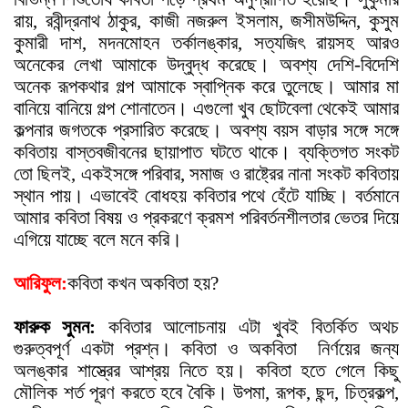
রায়, রবীন্দ্রনাথ ঠাকুর, কাজী নজরুল ইসলাম, জসীমউদ্দিন, কুসুম
কুমারী দাশ, মদনমোহন তর্কালঙ্কার, সত্যজি
ৎ
রায়সহ আরও
অনেকের লেখা আমাকে উদ্বুদ্ধ করেছে। অবশ্য দেশি-বিদেশি
অনেক রূপকথার গল্প আমাকে স্বাপ্নিক করে তুলেছে। আমার মা
বানিয়ে বানিয়ে গল্প শোনাতেন। এগুলো খুব ছোটবেলা থেকেই আমার
কল্পনার জগতকে প্রসারিত করেছে। অবশ্য বয়স বাড়ার সঙ্গে সঙ্গে
কবিতায় বাস্তবজীবনের ছায়াপাত ঘটতে থাকে। ব্যক্তিগত সংকট
তো ছিলই, একইসঙ্গে পরিবার, সমাজ ও রাষ্ট্রের নানা সংকট কবিতায়
স্থান পায়। এভাবেই বোধহয় কবিতার পথে হেঁটে যাচ্ছি। বর্তমানে
আমার কবিতা বিষয় ও প্রকরণে ক্রমশ পরিবর্তনশীলতার ভেতর দিয়ে
এগিয়ে যাচ্ছে বলে মনে করি।
আরিফুল:
কবিতা কখন অকবিতা হয়?
ফারুক সুমন:
কবিতার আলোচনায় এটা খুবই বিতর্কিত অথচ
গুরুত্বপূর্ণ একটা প্রশ্ন। কবিতা ও অকবিতা
নির্ণয়ের জন্য
অলঙ্কার শাস্ত্রের আশ্রয় নিতে হয়। কবিতা হতে গেলে কিছু
মৌলিক শর্ত পূরণ করতে হবে বৈকি। উপমা, রূপক, ছন্দ, চিত্রকল্প,