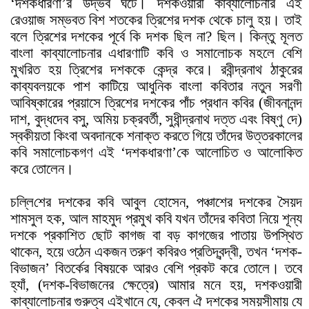
‘দশকধারণা’র উদ্ভব ঘটে। দশকওয়ারী কাব্যালোচনার এই
রেওয়াজ সম্ভবত বিশ শতকের ত্রিশের দশক থেকে চালু হয়। তাই
বলে ত্রিশের দশকের পূর্বে কি দশক ছিল না? ছিল। কিন্তু মূলত
বাংলা কাব্যালোচনার এধারণাটি কবি ও সমালোচক মহলে বেশি
মুখরিত হয় ত্রিশের দশককে কেন্দ্র করে। রবীন্দ্রনাথ ঠাকুরের
কাব্যবলয়কে পাশ কাটিয়ে আধুনিক বাংলা কবিতার নতুন সরণী
আবিষ্কারের প্রয়াসে ত্রিশের দশকের পাঁচ প্রধান কবির (জীবনানন্দ
দাশ, বুদ্ধদেব বসু, অমিয় চক্রবর্তী, সুধীন্দ্রনাথ দত্ত এবং বিষ্ণু দে)
স্বকীয়তা কিংবা অবদানকে শনাক্ত করতে গিয়ে তাঁদের উত্তরকালের
কবি সমালোচকগণ এই ‘দশকধারণা’কে আলোচিত ও আলোকিত
করে তোলেন।
চল্লি
শের দশকের কবি আবুল হোসেন, পঞ্চাশের দশকের সৈয়দ
শামসুল হক, আল মাহমুদ প্রমুখ কবি যখন তাঁদের কবিতা নিয়ে শূন্য
দশকে প্রকাশিত ছোট কাগজ বা বড় কাগজের পাতায় উপস্থিত
থাকেন, হয়ে ওঠেন একজন তরুণ কবিরও প্রতিদ্বন্দ্বী, তখন ‘দশক-
বিভাজন’ বিতর্কের বিষয়কে আরও বেশি প্রকট করে তোলে। তবে
হ্যাঁ, (দশক-বিভাজনের ক্ষেত্রে) আমার মনে হয়, দশকওয়ারী
কাব্যালোচনার গুরুত্ব এইখানে যে, কেবল ঐ দশকের সময়সীমায় যে