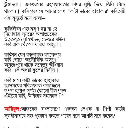
উন্মাদনা। একধরনের রহস্যময়তার চাদর মুড়ি দিয়ে তিনি বেঁচে
থাকেন। কবি প্রসঙ্গে আমার লেখা ‘কাটা ডাবের হাহাকার’ কবিতাটি
এই মুহূর্তে মনে এলো–
কবিজীবন এত মসৃণ হয় না হে
দিশেহারা সময়ের অলাতচক্রে
উত্তপ্ত লৌহখণ্ড, ভেতরে বাউল
কবি এক থেঁতলে যাওয়া আঙুল।
কবিমন যেন রক্তাক্ত রণক্ষেত্র
কবি ভোগে অলৌকিক অসুখে
অন্তঃপুরে থাকে সন্তের অধিবাস
কবি এক অধরা ফুলের নির্যাস।
কবি মানে কাটা ডাবের হাহাকার
দুঃসময়ের পরিত্যক্ত কাদাজলে
লুপ্ত হয়েও সুপ্ত কোনো বীজপুরুষ
এইতো কবি, কবিতার মহাকাল।’
আরিফুল:
আজকের বাংলাদেশে একজন লেখক বা শিল্পী কতটা
স্বাধীনভাবে মত প্রকাশ করতে পারেন বলে আপনি মনে করেন?