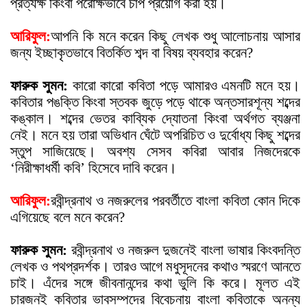
প্রত্যক্ষ কিংবা পরোক্ষভাবে চাপ প্রয়োগ করা হয়।
আরিফুল:
আপনি কি মনে করেন কিছু লেখক শুধু আলোচনায় আসার
জন্য ইচ্ছাকৃতভাবে বিতর্কিত শব্দ বা বিষয় ব্যবহার করেন?
ফারুক সুমন:
কারো কারো কবিতা পড়ে আমারও এমনটি মনে হয়।
কবিতার পঙক্তি কিংবা স্তবক জুড়ে পড়ে থাকে অন্তসারশূন্য শব্দের
কঙ্কাল। শব্দের ভেতর কাব্যিক দ্যোতনা কিংবা অর্থগত ব্যঞ্জনা
নেই। মনে হয় তারা অভিধান ঘেঁটে অপরিচিত ও দুর্বোধ্য কিছু শব্দের
স্তুপ সাজিয়েছে। অবশ্য সেসব কবিরা আবার নিজদেরকে
‘নিরীক্ষাধর্মী কবি’ হিসেবে দাবি করেন।
আরিফুল:
রবীন্দ্রনাথ ও নজরুলের পরবর্তীতে বাংলা কবিতা কোন দিকে
এগিয়েছে বলে মনে করেন?
ফারুক সুমন:
রবীন্দ্রনাথ ও নজরুল দুজনেই বাংলা ভাষার কিংবদন্তি
লেখক ও পথপ্রদর্শক। তারও আগে মধুসূদনের কথাও স্মরণে আনতে
চাই। এঁদের সঙ্গে জীবনানন্দের কথা ভুলি কি করে। মূলত এই
চারজনই কবিতার ভাবসম্পদের বিবেচনায় বাংলা কবিতাকে অনন্য