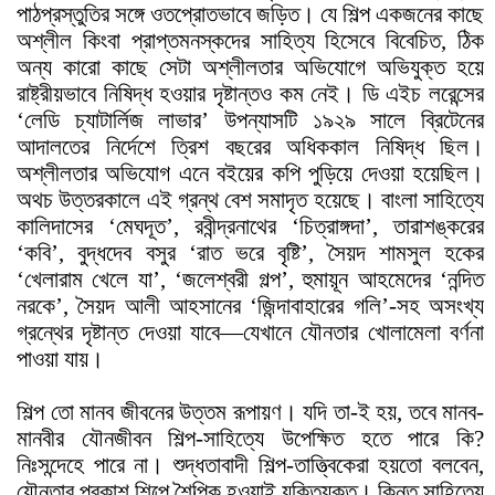
পাঠপ্রস্তুতির সঙ্গে ওতপ্রোতভাবে জড়িত। যে শিল্প একজনের কাছে
অশ্লীল কিংবা প্রাপ্তমনস্কদের সাহিত্য হিসেবে বিবেচিত, ঠিক
অন্য কারো কাছে সেটা অশ্লীলতার অভিযোগে অভিযুক্ত হয়ে
রাষ্ট্রীয়ভাবে নিষিদ্ধ হওয়ার দৃষ্টান্তও কম নেই। ডি এইচ লরেন্সের
‘লেডি চ্যাটার্লিজ লাভার’ উপন্যাসটি ১৯২৯ সালে ব্রিটেনের
আদালতের নির্দেশে ত্রিশ বছরের অধিককাল নিষিদ্ধ ছিল।
অশ্লীলতার অভিযোগ এনে বইয়ের কপি পুড়িয়ে দেওয়া হয়েছিল।
অথচ উত্তরকালে এই গ্রন্থ বেশ সমাদৃত হয়েছে। বাংলা সাহিত্যে
কালিদাসের ‘মেঘদূত’, রবীন্দ্রনাথের ‘চিত্রাঙ্গদা’, তারাশঙ্করের
‘কবি’, বুদ্ধদেব বসুর ‘রাত ভরে বৃষ্টি’, সৈয়দ শামসুল হকের
‘খেলারাম খেলে যা’, ‘জলেশ্বরী গল্প’, হুমায়ূন আহমেদের ‘নন্দিত
নরকে’, সৈয়দ আলী আহসানের ‘জিন্দাবাহারের গলি’-সহ অসংখ্য
গ্রন্থের দৃষ্টান্ত দেওয়া যাবে—যেখানে যৌনতার খোলামেলা বর্ণনা
পাওয়া যায়।
শিল্প তো মানব জীবনের উত্তম রূপায়ণ। যদি তা-ই হয়, তবে মানব-
মানবীর যৌনজীবন শিল্প-সাহিত্যে উপেক্ষিত হতে পারে কি?
নিঃসন্দেহে পারে না। শুদ্ধতাবাদী শিল্প-তাত্ত্বিকেরা হয়তো বলবেন,
যৌনতার প্রকাশ শিল্পে শৈল্পিক হওয়াই যুক্তিযুক্ত। কিন্তু সাহিত্যে