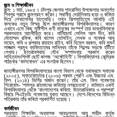
জন্ম ও শিক্ষাজীবন
জন্ম: ১ মার্চ, ১৯৮৫। চাঁদপুর জেলার শাহরাস্তি উপজেলার অন্তর্গত
শিবপুর গ্রামে জন্মগ্রহণ করেন। স্থানীয় দেয়ালিকায় ছড়া ও কবিতা
দিয়ে লেখালেখির হাতেখড়ি। তখন শিল্পসাহিত্যে আনাড়ি এই
বালকের নতুন বিস্ময় ছিল জাহাঙ্গীরনগর বিশ্ববিদ্যালয়। কারণ
এখানে এসে কিছু সৃষ্টিশীল গুণী মানুষের সংস্পর্শ তার ভাবনাবিশ্বকে
প্রবলভাবে আলোড়িত করে। নাট্যাচার্য সেলিম আল দীন, কবি
মোহাম্মদ রফিক, কবি খালেদ হোসাইন, লেখক ও গবেষক আবু
দায়েন, কবি ও গল্পকার রায়হান রাইন, কবি হিমেল বরকত, কবি সুমন
সাজ্জাদ প্রমুখ ব্যক্তিত্বের সান্নিধ্য তাঁকে শিল্পের সড়কে হাঁটতে
শেখায়। ছাত্রাবস্থায় যৌথ সম্পাদনায় প্রকাশ করেন
সাহিত্যসংশ্লিষ্ট ছোট কাগজ ‘অক্ষৌহিণী'। বিশ্ববিদ্যালয় কেন্দ্রিক
পাঠচক্র ‘কালবোধন’ এর সংগঠক ছিলেন।
জাহাঙ্গীরনগর বিশ্ববিদ্যালয়ের বাংলা বিভাগ থেকে যথাক্রমে স্নাতক
(২০০৫), স্নাতকোত্তর (২০০৬) প্রথম শ্রেণি এবং উচ্চতর এম.
ফিল. (২০১৪) ডিগ্রি অর্জন করেন। তাঁর এম. ফিল গবেষণার
শিরোনাম- 'শামসুর রাহমানের কবিতায় নগরচেতনা'। বর্তমানে একই
বিশ্ববিদ্যালয় থেকে 'বাংলাদেশের কবিতা: উত্তরাধিকার ও পরম্পরা'
বিষয়ে পিএইচডি গবেষণায় যুক্ত আছেন। দেশে-বিদেশের বিভিন্ন
পত্রিকায় তাঁর কবিতা প্রকাশিত হয়েছে।
কর্মজীবন
প্রখ্যাত শিক্ষাবিদ অধ্যাপক আবদুল্লাহ আবু সায়ীদ কর্তৃক