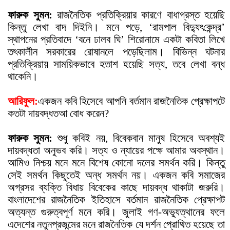
ফারুক সুমন:
রাজনৈতিক প্রতিক্রিয়ার কারণে বাধাগ্রস্ত হয়েছি
কিন্তু লেখা বাদ দিইনি। মনে পড়ে, ‘রামপাল বিদ্যু
ৎ
কেন্দ্র’
স্থাপনের প্রতিবাদে ‘বনে ঢালব ঘি’ শিরোনামে একটা কবিতা লিখে
ত
ৎ
কালীন সরকারের রোষানলে পড়েছিলাম। বিভিন্ন ঘটনার
প্রতিক্রিয়ায় সাময়িকভাবে হতাশ হয়েছি সত্য, তবে লেখা বন্ধ
থাকেনি।
আরিফুল:
একজন কবি হিসেবে আপনি বর্তমান রাজনৈতিক প্রেক্ষাপটে
কতটা দায়বদ্ধতআ বোধ করেন?
ফারুক সুমন:
শুধু কবিই নয়, বিবেকবান মানুষ হিসেবে অবশ্যই
দায়বদ্ধতা অনুভব করি। সত্য ও ন্যায়ের পক্ষে আমার অবস্থান।
আমিও নিশ্চয় মনে মনে বিশেষ কোনো দলের সমর্থন করি। কিন্তু
সেই সমর্থন কিছুতেই অন্ধ সমর্থন নয়। একজন কবি সমাজের
অগ্রসর ব্যক্তি বিধায় বিবেকের কাছে দায়বদ্ধ থাকাটা জরুরি।
বাংলাদেশের রাজনৈতিক ইতিহাসে বর্তমান রাজনৈতিক প্রেক্ষাপট
অত্যন্ত গুরুত্বপূর্ণ মনে করি। জুলাই গণ-অভ্যুত্থানের ফলে
এদেশের নতুনপ্রজন্মের মনে রাজনৈতিক যে দর্শন প্রোথিত হয়েছে তা