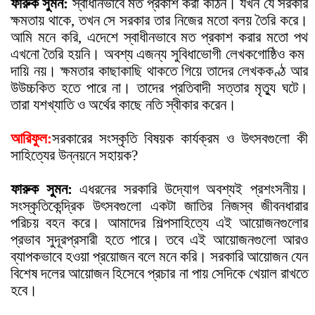
ফারুক সুমন:
স্বাধীনভাবে মত প্রকাশ করা কঠিন। যখন যে সরকার
ক্ষমতায় থাকে, তখন সে সরকার তার নিজের মতো বলয় তৈরি করে।
আমি মনে করি, এদেশে স্বাধীনভাবে মত প্রকাশ করার মতো পথ
এখনো তৈরি হয়নি। অবশ্য এজন্য সুবিধাভোগী লেখকগোষ্ঠিও কম
দায়ি নয়। ক্ষমতার কাছাকাছি থাকতে গিয়ে তাদের লেখককণ্ঠ আর
উউচ্চকিত হতে পারে না। তাদের প্রতিবাদী সত্তার মৃত্যু ঘটে।
তারা যশখ্যাতি ও অর্থের কাছে নতি স্বীকার করেন।
আরিফুল:
সরকারের সংস্কৃতি বিষয়ক কার্যক্রম ও উ
ৎ
সবগুলো কী
সাহিত্যের উন্নয়নে সহায়ক?
ফারুক সুমন:
এধরনের সরকারি উদ্যোগ অবশ্যই প্রশংসনীয়।
সংস্কৃতিকেন্দ্রিক উ
ৎ
সবগুলো একটা জাতির নিজস্ব জীবনধারার
পরিচয় বহন করে। আমাদের শিল্পসাহিত্যে এই আয়োজনগুলোর
প্রভাব সুদূরপ্রসারী হতে পারে। তবে এই আয়োজনগুলো আরও
ব্যাপকভাবে হওয়া প্রয়োজন বলে মনে করি। সরকারি আয়োজন যেন
বিশেষ দলের আয়োজন হিসেবে প্রচার না পায় সেদিকে খেয়াল রাখতে
হবে।