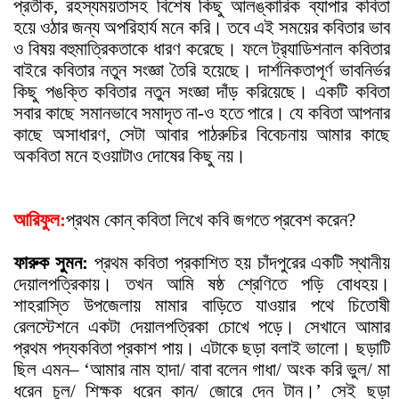
প্রতীক, রহস্যময়তাসহ বিশেষ কিছু আলঙ্কারিক ব্যাপার কবিতা
হয়ে ওঠার জন্য অপরিহার্য মনে করি। তবে এই সময়ের কবিতার ভাব
ও বিষয় বহুমাত্রিকতাকে ধারণ করেছে। ফলে ট্র‍্যাডিশনাল কবিতার
বাইরে কবিতার নতুন সংজ্ঞা তৈরি হয়েছে। দার্শনিকতাপূর্ণ ভাবনির্ভর
কিছু পঙক্তি কবিতার নতুন সংজ্ঞা দাঁড় করিয়েছে। একটি কবিতা
সবার কাছে সমানভাবে সমাদৃত না-ও হতে পারে। যে কবিতা আপনার
কাছে অসাধারণ, সেটা আবার পাঠরুচির বিবেচনায় আমার কাছে
অকবিতা মনে হওয়াটাও দোষের কিছু নয়।
আরিফুল:
প্রথম কোন্ কবিতা লিখে কবি জগতে প্রবেশ করেন?
ফারুক সুমন:
প্রথম কবিতা প্রকাশিত হয় চাঁদপুরের একটি স্থানীয়
দেয়ালপত্রিকায়। তখন আমি ষষ্ঠ শ্রেণিতে পড়ি বোধহয়।
শাহরাস্তি উপজেলায় মামার বাড়িতে যাওয়ার পথে চিতোষী
রেলস্টেশনে একটা দেয়ালপত্রিকা চোখে পড়ে। সেখানে আমার
প্রথম পদ্যকবিতা প্রকাশ পায়। এটাকে ছড়া বলাই ভালো। ছড়াটি
ছিল এমন– ‘আমার নাম হাদা/ বাবা বলেন গাধা/ অংক করি ভুল/ মা
ধরেন চুল/ শিক্ষক ধরেন কান/ জোরে দেন টান।’ সেই ছড়া