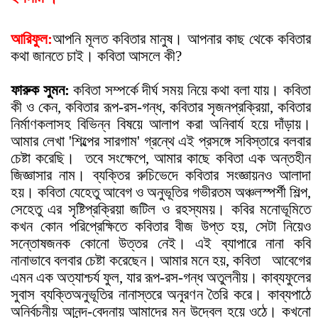
আরিফুল:
আপনি মূলত কবিতার মানুষ। আপনার কাছ থেকে কবিতার
কথা জানতে চাই। কবিতা আসলে কী?
ফারুক সুমন:
কবিতা সম্পর্কে দীর্ঘ সময় নিয়ে কথা বলা যায়। কবিতা
কী ও কেন, কবিতার রূপ-রস-গন্ধ, কবিতার সৃজনপ্রক্রিয়া, কবিতার
নির্মাণকলাসহ বিভিন্ন বিষয়ে আলাপ করা অনিবার্য হয়ে দাঁড়ায়।
আমার লেখা 'শিল্পের সারগাম' গ্রন্থে এই প্রসঙ্গে সবিস্তারে বলবার
চেষ্টা করেছি।
তবে সংক্ষেপে, আমার কাছে কবিতা এক অন্তহীন
জিজ্ঞাসার নাম। ব্যক্তির রুচিভেদে কবিতার সংজ্ঞায়নও আলাদা
হয়। কবিতা যেহেতু আবেগ ও অনুভূতির গভীরতম অঞ্চলস্পর্শী শিল্প,
সেহেতু এর সৃষ্টিপ্রক্রিয়া জটিল ও রহস্যময়। কবির মনোভূমিতে
কখন কোন পরিপ্রেক্ষিতে কবিতার বীজ উপ্ত হয়, সেটা নিয়েও
সন্তোষজনক কোনো উত্তর নেই। এই ব্যাপারে নানা কবি
নানাভাবে বলবার চেষ্টা করেছেন। আমার মনে হয়, কবিতা
আবেগের
এমন এক অত্যাশ্চর্য ফুল, যার রূপ-রস-গন্ধ অতুলনীয়। কাব্যফুলের
সুবাস ব্যক্তিঅনুভূতির নানাস্তরে অনুরণন তৈরি করে। কাব্যপাঠে
অনির্বচনীয় আনন্দ-বেদনায় আমাদের মন উদ্বেল হয়ে ওঠে। কখনো