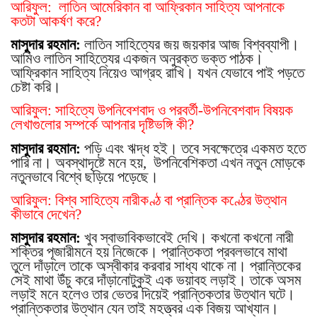
আরিফুল: লাতিন আমেরিকান বা আফ্রিকান সাহিত্য আপনাকে
কতটা আকর্ষণ করে?
মাসুদার রহমান:
লাতিন সাহিত্যের জয় জয়কার আজ বিশ্বব্যাপী।
আমিও লাতিন সাহিত্যের একজন অনুরক্ত ভক্ত পাঠক।
আফ্রিকান সাহিত্য নিয়েও আগ্রহ রাখি। যখন যেভাবে পাই পড়তে
চেষ্টা করি।
আরিফুল: সাহিত্যে উপনিবেশবাদ ও পরবর্তী-উপনিবেশবাদ বিষয়ক
লেখাগুলোর সম্পর্কে আপনার দৃষ্টিভঙ্গি কী?
মাসুদার রহমান:
পড়ি এবং ঋদ্ধ হই। তবে সবক্ষেত্রে একমত হতে
পারি না। অবস্থাদৃষ্টে মনে হয়,
উপনিবেশিকতা এখন নতুন মোড়কে
নতুনভাবে বিশ্বে ছড়িয়ে পড়েছে।
আরিফুল: বিশ্ব সাহিত্যে নারীকণ্ঠ বা প্রান্তিক কণ্ঠের উত্থান
কীভাবে দেখেন?
মাসুদার রহমান:
খুব স্বাভাবিকভাবেই দেখি। কখনো কখনো নারী
শক্তির পূজারীমনে হয় নিজেকে। প্রান্তিকতা প্রবলভাবে মাথা
তুলে দাঁড়ালে তাকে অস্বীকার করবার সাধ্য থাকে না। প্রান্তিকের
সেই মাথা উঁচু করে দাঁড়ানোটুকুই এক ভয়াবহ লড়াই। তাকে অসম
লড়াই মনে হলেও তার ভেতর দিয়েই প্রান্তিকতার উত্থান ঘটে।
প্রান্তিকতার উত্থান যেন তাই মহত্ত্বর এক বিজয় আখ্যান।