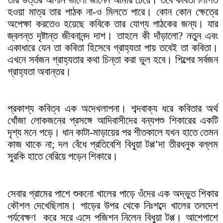
হওয়া মাত্র তার পাঠক না-ও মিলতে পারে। কোন কোন ক্ষেত্রে
অপেক্ষা করতেও হয়েছে কবিকে তার যোগ্য পাঠকের জন্য। যার
জ্বলন্ত দৃষ্টান্ত জীবনানন্দ দাশ। তাহলে কী দাঁড়ালো? নতুন এবং
একাধারে যেন তা কবিতা হিসেবে গ্রাহ্যতা পায় তবেই তা কবিতা।
এখনে সর্বজন গ্রাহ্যতার কথা চিন্তা করা ভুল হবে। শিল্পের সর্বজন
গ্রাহ্যতা অবান্তর।
প্রকাশ্য কবিত্ব এক অদেখলাপনা
।
শব্দবাক্য ধরে কবিতার অর্থ
খোঁজা লোকজনের প্রসঙ্গে আদিবাসীদের বন্যপশু শিকারের একটি
দৃশ্য মনে পড়ে। ধান কাটা-মাড়ায়ের পর শীতকালে যখন হাতে তেমন
কাজ থাকে না; দল বেঁধে প্রতিবেশি বিধুয়া টপ্প’দা তীরধনুক বল্লম
সুরকি হাতে বেরিয়ে পড়েন শিকারে।
সেবার গ্রামের পাশে শুকনো খালের পাড়ে ওঁদের এক অদ্ভুত শিকার
কৌশল দেখেছিলাম। পাড়ের উপর থেকে নিঃশব্দে খালের তলদেশ
পর্যবেক্ষণ
করে সরে এসে পজিশন নিলেন বিধুয়া টপ্প। আশেপাশে