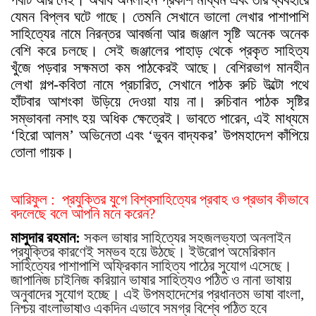
যেমন বিপ্লব ঘটে গাছে। তেমনি সেখানে ভালো লেখার পাশাপাশি
সাহিত্যের নামে নিরন্তর আবর্জনা আর জঞ্জাল সৃষ্টি
অনেক অনেক
বেশি
করে চলছে। সেই জঞ্জালের পাহাড় থেকে প্রকৃত সাহিত্য
খুঁজে পড়বার সক্ষমতা কম পাঠকেরই আছে। বেশিরভাগ মানহীন
লেখা গল্প-কবিতা নামে প্রচারিত, সেখানে পাঠক রুচি উল্টো পথে
হাঁটবার আশংকা উড়িয়ে দেওয়া যায় না। রুচিবান পাঠক সৃষ্টির
সম্ভাবনা নসা
ৎ
হয় অধিক ক্ষেত্রেই। ভাবতে পারেন, এই মাধ্যমে
‘হিরো আলম’ অভিনেতা এবং ‘ভুবন বাদ্যকর’ উপমহাদেশ কাঁপিয়ে
তোলা গায়ক।
আরিফুল : প্রযুক্তির যুগে বিশ্বসাহিত্যের প্রবাহ ও প্রভাব কীভাবে
বদলেছে বলে আপনি মনে করেন?
মাসুদার রহমান:
সকল ভাষার সাহিত্যের সহজলভ্যতা অনলাইন
প্রযুক্তির কারণেই সম্ভব হয়ে উঠছে। ইউরোপ অমেরিকান
সাহিত্যের পাশাপাশি অফ্রিকান সাহিত্য পাঠের সুযোগ এসেছে।
জাপানিজ চাইনিজ করিয়ান ভাষার সাহিত্যও পঠিত ও নানা ভাষায়
অনুবাদের সুযোগ হচ্ছে। এই উপমহাদেশের প্রধানতম ভাষা বাংলা,
নিশ্চয় বাংলাভাষাও একদিন এভাবে সমগ্র বিশ্বে পঠিত হবে