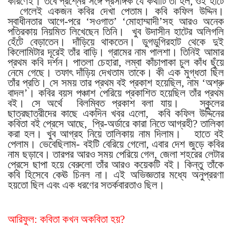
কারণেই। তবে প্রশ্নের সঙ্গে প্রসঙ্গিক যে কথাটি তা হল, ওই হাটে
গেলেই একজন কবির দেখা পেতাম। কবি কফিল উদ্দিন।
স্বাধীনতার আগে-পরে ‘সওগাত’ ‘মোহাম্মাদী’সহ আরও অনেক
পত্রিকায় নিয়মিত লিখেছেন তিনি।
খুব উদাসীন হাটের অলিগলি
হেঁটে বেড়াতেন। দাঁড়িয়ে থাকতেন। ডুগডুগিরহাট থেকে দুই
কিলোমিটার দূরেই তাঁর বাড়ি। গ্রামের নাম পালশা। তিনিই আমার
প্রথম কবি দর্শন। পাতলা চেহারা, লম্বা কাঁচাপাকা চুল কাঁধ ছুঁয়ে
নেমে গেছে। তফা
ৎ
দাঁড়িয় দেখতাম তাকে। কী এক মুগ্ধতা ছিল
তাঁর প্রতি। সে সময় তার প্রথম বই প্রকাশ হয়েছিল, নাম ‘অশ্রু
বাদল’। কবির বয়স পঞ্চাশ পেরিয়ে প্রকাশিত হয়েছিল তাঁর প্রথম
বই। সে অর্থে
বিলম্বিত প্রকাশ বলা যায়।
স্কুলের
ছাত্রছাত্রীদের কাছে একদিন খবর এলো,
কবি কফিল উদ্দিনের
কবিতা বই প্রেসে আছে,
প্রি-অর্ডারে কারা নিতে আগ্রহী? তালিকা
করা হল। খুব আগ্রহ নিয়ে তালিকায় নাম দিলাম।
হাতে বই
পেলাম। ভেবেছিলাম- বইটি বেরিয়ে গেলো, এবার দেশ জুড়ে কবির
নাম ছড়াবে। তারপর আরও সময় পেরিয়ে গেল, জেলা শহরের লেটার
প্রেসে ছাপা হয়ে বেরুলো তাঁর আরও কয়েকটি বই। কিন্তু তাঁকে
কবি হিসেবে কেঊ চিনল না। এই অভিজ্ঞতার মধ্যে অনুপ্ররণা
হয়তো ছিল এবং এক ধরণের সতর্কবারতাও ছিল।
আরিফুল: কবিতা কখন অকবিতা হয়?