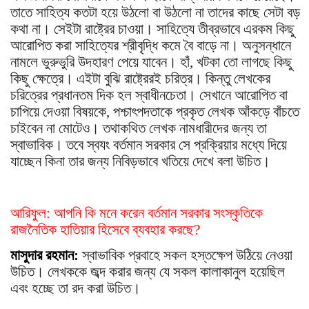
তাতে সাহিত্য কতটা হয়ে উঠলো বা উঠলো না তাদের কাছে সেটা বড়
কথা না। সেইটা রাষ্ট্রের চাওয়া। সাহিত্যে তীব্রভাবে এরকম কিছু
আরোপিত করা সাহিত্যের শ্রীবৃদ্ধি কমে বৈ বাড়ে না। অনুসন্ধানে
নামলে ভুরুভুরি উদহারণ পেয়ে যাবেন। হাঁ, খটকা তো লাগছে কিছু
কিছু ক্ষেত্রে। এইটা বুঝি রাষ্ট্রেরই চরিত্র। কিন্তু লেখকের
চরিত্রের প্রধানতম দিক হল স্বাধীনচেতা। সেখানে আরোপিত বা
চাপিয়ে দেওয়া বিষয়কে, পশ্চা
ৎ
পদতাকে প্রকৃত লেখক আঁকড়ে বাঁচতে
চাইবেন না মোটেও। তথাকথিত লেখক নামধারীদের জন্য তা
স্বাভাবিক। তবে স্বযং বর্তমান সরকার সে প্রক্রিয়ার মধ্যে দিয়ে
যাচ্ছেন কিনা তার জন্য নিবিড়ভাবে খতিয়ে দেখে বলা উচিত।
আরিফুল: আপনি কি মনে করেন বর্তমান সরকার সংস্কৃতিকে
রাজনৈতিক হাতিয়ার হিসেবে ব্যবহার করছে?
মাসুদার রহমান:
স্বাভাবিক প্রবাহে সকল হস্তক্ষেপ উঠিয়ে নেওয়া
উচিত। লেখককে জব্দ করার জন্য যে সকল কালাকানুল হয়েছিল
এবং হচ্ছে তা রদ করা উচিত।