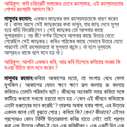
আরিফুল: কবি চরিত্রটি সমাজের চোখে রহস্যময়, এই রহস্যময়তার
গোপন রহস্যটা আসলে কি?
মাসুদার রহমান:
একজন জাদুকর কম রহস্যময়তাকে ধারণ করেন
না। বাল্য বয়সে সেই জাদুকরের কথা ভাবুন, যার জাদু দেখে মুগ্ধ
হয়ে বাড়ি ফিরেছিলেন। সেই জাদুকর তো আপনার কাছে
সুপারম্যান। নয় কী? দর্শক হিসেবে আপনার কাছে উতরে যেতে
পেরেছিল সেই জাদুকর। কবিও পাঠকের কাছে সেভাবে উতরে যেতে
পারলেই সেই রহস্যময়তা বা মুগ্ধতা জন্মে। না হলে নূন্যতম
আগ্রহও থাকে বলে মনে হয় না।
আরিফুল: আপনি একজন কবি, আর কবি হিসেবে কবিতার সংজ্ঞা কি
হওয়া উচিত বলে মনে করেন ?
মাসুদার রহমান:
কবিতা আকাশের মতো, তা সংগায় বেধে ফেলা
মুশকিল। আকাশের যেমন ক্ষণে ক্ষণে রূপ বদলায় রং বদলায়
কবিতাও তেমনি পরিবর্তন ঘটে।
জীবনের অনেকটা সময় কবিতা সঙ্গে
কাটিয়ে কখনো সখনো হয়তো মনে হয় -‘কেন এই জীবনে কবিতাকে
এতটা গুরুত্বের মনে করেছি’? তারপর অবাক হবার পালা, এর উত্তর
একদম জানা নেই বুঝতে পেরে
।
কবিতা কি? কেন? কীভাবে? এইসব
প্রশ্নেরও কোন নির্দিষ্ট উত্তরমালা কবির হাতে নেই! তাই প্রশ্ন
করা এবং উত্তর খোঁজা-ই যেন এক কবিজীবন। এক একটি দিন এক