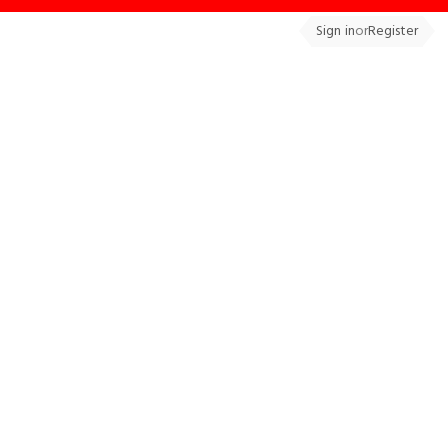
Sign in
or
Register