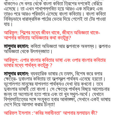
থাকলেও সে বলয় থেকে বাংলা কবিতা ত্রিশের দশকেই বেরিয়ে
এসেছে। তা এখন শাখাপল্লবিত হয়ে আরও এক মহিরুহ এবং
তারও পরে আরও পরিবর্তন এসেছে বাংলা কবিতায়। বাংলা কবিতা
নিবিড়ভাবে ধারাক্রমিক পাঠের ভেতর দিয়ে গেলেই তা টের পাওয়া
যায়।
আরিফুল: শিল্পের মধ্যে জীবন থাকে, জীবনে অভিজ্ঞতা থাকে-
আপনার কবিতায় অভিজ্ঞতার কথা কতটুকু?
মাসুদার রহমান:
কবিতা অভিজ্ঞতা আর কল্পনাকে অবলম্ব। কল্পনাও
অভিজ্ঞতা থেকে উ
ৎ
পন্নজাত।
আরিফুল: এপার বাংলার কবিতার ভাষা এবং ওপার বাংলার কবিতার
ভাষার মধ্যে পার্থক্য কতটুকু ?
মাসুদার রহমান:
ব্যবহারিক ভাষার যে তফা
ৎ
, বিশেষ করে বলার
ক্ষেত্রে- দুবাংলার কবিতায় তা অল্পস্বল্প পার্থক্য এনেছে হয়তো।
ভূগোলগত মানুষের যাপনগত পার্থক্যও দেখা যায় কখনো। তবে
দুবাংলার ভাষাই তো বাংলা। সে ক্ষেত্রে পার্থক্য বিষয়ে আলোচনার
জন্য তা অলোচনা হতে পারে এবং তা খুব স্থুল-অর্থে। যেখানে
বিশ্বসাহিত্যের সঙ্গে সংযুক্ত হবার আকাঙ্ক্ষা, সেখানে একই ভাষায়
দেগে দিয়ে আলাদা করার চিন্তা!
আরিফুল ইসলাম :‘কবির স্বাধীনতা’ আপনার মূল্যায়ন কী?