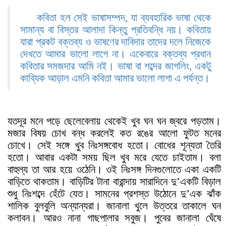
কবিতা হল সেই ভাষাসম্পদ, যা ব্যবহারিক ভাষা থেকে
সামান্য বা বিস্তর আলাদা কিন্তু প্রতিবন্ধি নয়। কবিতায়
যারা প্রকট বক্তব্য ও ভাষণের দাবিদার তাদের দলে নিজেকে
দেখতে আমার ভালো লাগে না। একেবারে বক্তব্য প্রধান
কবিতার সমজদার আমি নই। ভাষা বা শব্দের জাগলিং, একটু
কাব্যিক আড়াল এমনি কবিতা আমার ভালো লাগা এ পর্যন্ত।
যতদূর মনে পড়ে ছেলেবেলায় থেকেই খুব ঘন ঘন জ্বরে পড়তাম।
মজার বিষয় চোখ বন্ধ করলেই কত রঙের আলো ফুটত মনের
চোখে। সেই সঙ্গে খুব নিঃসঙ্গবোধ হতো। বোধের শূন্যতা তৈরি
হতো। আবার একটা সময় ছিল খুব মরে যেতে চাইতাম। বলা
বাহুল্য তা আর হয়ে ওঠেনি। ওই নিঃসঙ্গ দিনগুলোতে একা একটি
বাড়িতে থাকতাম। বাড়িটির টানা বারান্দায় সারাদিনে দু’একটি বিড়াল
শুধু নিঃশব্দে হেঁটে যেত। সামনের প্রশস্ত উঠোনে দু’এক ঝাঁক
শালিক বুলবুলি অন্যান্যরা। জানালা খুলে উত্তরে তাকালে ঘন
কলাবন। আরও নানা গাছপালার সবুজ। পুবের জানালা ঘেঁষে