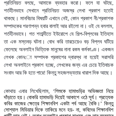
প্রতিনিয়ত বলছে, আমাকে ব্যবহার করো। ফলে যা ঘটছে,
শর্তহীনভাবে সেখানে প্রতিনিয়ত অজস্র লেখা প্রকাশ হতেই
থাকছে। মানবিচার বিষয়টি এখানে নেই, কোন প্রকাশ
নী
/প্রকাশক
সম্পাদকের শরণাপন্ন হবার বালাই আর রইলো না। ওই যে বললাম,
শর্তহীনভাবে। গত শতাব্দীতে ইউরোপে যে শিল্প-বিপ্লবের ইতিহাস
তা এক মস্তবড় ঘটনা। বোধ করি তারচেয়েও বড় বিপ্লব ঘটিয়ে
ফেলেছে অনলাইন ভিত্তিক মানুষের নানা রকম কর্মকাণ্ড। একজন
লেখক কোন
ো
সম্পাদক প্রকাশের দ্বারস্থ না হয়েই সরাসরি
লেখা অনলাইনে প্রকাশ হচ্ছে, লেখকের জন্য এর চেয়ে ইতিবাচক
সংবাদ আর কি হতে পারে! কিন্তু সহজলভ্যতার খারাপ দিক আছে।
কোথায় এবার লিখেছিলাম,
‘
শিশুকে হামাগুড়ির অভিজ্ঞতা নিয়ে
দাঁড়াতে হয়। বোকরি হামাগুড়ি দিয়েই আকাশে ওঠে সূর্য
।
প্রত্যেক
কবির কাজের ক্ষেত্রে শিক্ষানবিশ একটা পর্ব আছে বৈকি।’ কিন্তু
সোশ্যাল মিডিয়ার দিকে তাকিয়ে মনে হয়- না, কবিদের শিক্ষানবিশ
পর্বটি আর নেই। অবাধ অনলাইন প্রকাশ মাধ্যম এবং তার ব্যবহারে