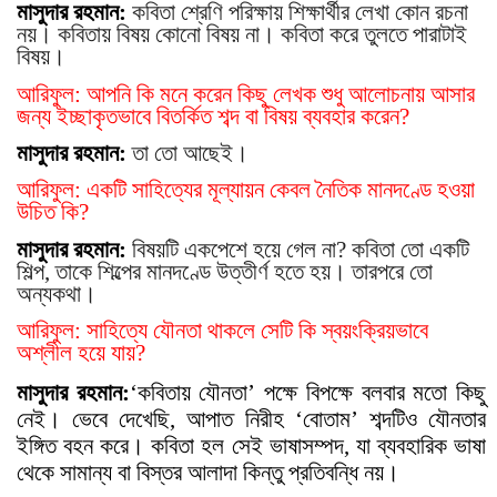
মাসুদার রহমান:
কবিতা শ্রেণি পরিক্ষায় শিক্ষার্থীর লেখা কোন রচনা
নয়। কবিতায় বিষয় কোনো বিষয় না। কবিতা করে তুলতে পারাটাই
বিষয়।
আরিফুল: আপনি কি মনে করেন কিছু লেখক শুধু আলোচনায় আসার
জন্য ইচ্ছাকৃতভাবে বিতর্কিত শব্দ বা বিষয় ব্যবহার করেন?
মাসুদার রহমান:
তা তো আছেই।
আরিফুল: একটি সাহিত্যের মূল্যায়ন কেবল নৈতিক মানদণ্ডে হওয়া
উচিত কি?
মাসুদার রহমান:
বিষয়টি একপেশে হয়ে গেল না? কবিতা তো একটি
শিল্প, তাকে শিল্পের মানদণ্ডে উত্তীর্ণ হতে হয়। তারপরে তো
অন্যকথা।
আরিফুল: সাহিত্যে যৌনতা থাকলে সেটি কি স্বয়ংক্রিয়ভাবে
অশ্লীল হয়ে যায়?
মাসুদার রহমান:
‘কবিতায় যৌনতা’ পক্ষে বিপক্ষে বলবার মতো কিছু
নেই। ভেবে দেখেছি, আপাত নিরীহ ‘বোতাম’ শব্দটিও যৌনতার
ইঙ্গিত বহন করে। কবিতা হল সেই ভাষাসম্পদ, যা ব্যবহারিক ভাষা
থেকে সামান্য বা বিস্তর আলাদা কিন্তু প্রতিবন্ধি নয়।