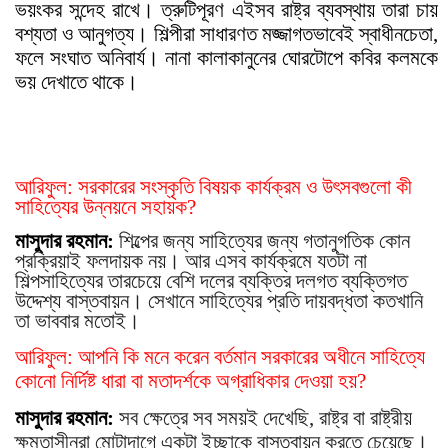
ভয়ংকর সন্দেহ রাখে। ত্রুটিপূরণ এইসব রাষ্ট্র ব্যবস্থায় তারা চায়
বশ্যতা ও আনুগত্য। শিল্পীরা সাধারণত মজ্জাগতভাবেই স্বাধীনচেতা,
ফলে সংঘাত অনিবার্য। নানা কালাকানুনের ঘোরটোপে কবির কলমকে
ভয় দেখাতে থাকে।
আরিফুল: সরকারের সংস্কৃতি বিষয়ক কার্যক্রম ও উ
ৎ
সবগুলো কী
সাহিত্যের উন্নয়নে সহায়ক?
মাসুদার রহমান:
শিল্পের জন্য সাহিত্যের জন্য গতানুগতিক কোন
প্রক্রিয়াই ফলদায়ক নয়। আর এসব কার্যক্রমে যতটা না
শিল্পসাহিত্যের তারচেয়ে বেশি দলের ব্যক্তির দলগত ব্যক্তিগত
উদ্দেশ্য বাস্তবায়ন। সেখানে সাহিত্যের প্রতি দায়বদ্ধতা কতখানি
তা ভাববার মতোই।
আরিফুল: আপনি কি মনে করেন বর্তমান সরকারের অধীনে সাহিত্যে
কোনো নির্দিষ্ট ধারা বা মতাদর্শকে অগ্রাধিকার দেওয়া হয়?
মাসুদার রহমান:
সব ক্ষেত্রে সব সময়ই দেখেছি, রাষ্ট্র বা রাষ্ট্রীয়
ক্ষমতাসীনরা মোটাদাগে একটা ইচ্ছাকে বাস্তবায়ন করতে চেয়েছে।