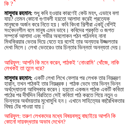
কি ?
মাসুদার রহমান:
শুধু কবি হওয়ার কারণেই কেউ মহ
ৎ
, এভাবে বলা
যায়? তেমন কোনো গুণাবলী হয়তো আলাদা করেই প্রত্যেক্
মানুষকে অর্জন করে নিতে হয়। কবি কিংবা শিল্পীরা একটু বেশিই
সংবেদনশীল বলে মানুষ এমন ভাবে। কবিদের প্রকৃতি ও জগত
সম্পর্কে আলাদা এবং গভীর অবলোকন পঠন পাঠনসহ নানা
মিথক্রিয়ার ভেতর দিয়ে যেতে হয় বলেই তার অন্যতর উজ্জলতার
দেখা মিলে। লেখা ভেতরেও তার চিন্তার ভিন্নতা অনন্যতা দেয়।
আরিফুল: আপনি কি মনে করেন, পাঠকই ‘নোংরামি’ খোঁজে, নাকি
লেখকই তা তুলে ধরে?
মাসুদার রহমান:
একটি লেখা লিখে ফেলার পর লেখক তার নিয়ন্ত্রণ
হারান, তখন পাঠকই তার নিয়ন্ত্রক। পাঠক ভেদে তার ভিন্ন ভিন্ন
অর্থদ্যোতনা আবিস্কার করেন। হয়তো একজন পাঠক একটি কবিতা
পাঠের পর দীর্ঘদিন বিরতিতে সেই কবিতা পাঠ করতে গিয়ে নতুন ও
ভিন্নতর অর্থময়তার মুখোমুখি হন। এখানে সাহিত্যের বহুরৈখিকতার
বিষয় টের পাওয়া যায়।
আরিফুল: তরুণ লেখকদের মধ্যে বিষয়বস্তু বাছাইয়ে আপনি কি
কোনো দায়বদ্ধতার অভাব দেখেন?