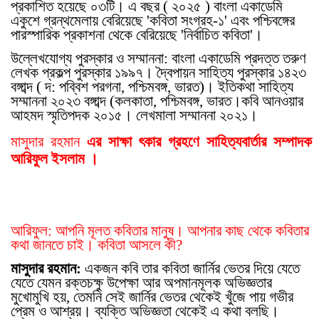
প্রকাশিত হয়েছে ০৩টি। এ বছর ( ২০২৫ ) বাংলা একাডেমি
একুশে গ্রন্থমেলায় বেরিয়েছে 'কবিতা সংগ্রহ-১' এবং পশ্চিবঙ্গের
পারস্পারিক প্রকাশনা থেকে বেরিয়েছে 'নির্বাচিত কবিতা'।
উল্লেখযোগ্য পুরস্কার ও সম্মাননা: বাংলা একাডেমি প্রদত্ত তরুণ
লেখক প্রকল্প পুরস্কার ১৯৯৭। দ্বৈপায়ন সাহিত্য পুরস্কার ১৪২৩
বঙ্গাব্দ ( দ: পব্বিশ পরগনা, পশ্চিমবঙ্গ, ভারত)। ইতিকথা সাহিত্য
সম্মাননা ২০২৩ বঙ্গাব্দ (কলকাতা, পশ্চিমবঙ্গ, ভারত।কবি আনওয়ার
আহমদ স্মৃতিপদক ২০১৫। লেখমালা সম্মাননা ২০২১।
মাসুদার রহমান
এর সাক্ষা
ৎ
কার গ্রহণে সাহিত্যবার্তার সম্পাদক
আরিফুল ইসলাম ।
আরিফুল: আপনি মূলত কবিতার মানুষ। আপনার কাছ থেকে কবিতার
কথা জানতে চাই। কবিতা আসলে কী?
মাসুদার রহমান:
একজন কবি তার কবিতা জার্নির ভেতর দিয়ে যেতে
যেতে যেমন রক্তচক্ষু উপেক্ষা আর অপমানমূলক অভিজ্ঞতার
মুখোমুখি হয়, তেমনি সেই জার্নির ভেতর থেকেই খুঁজে পায় গভীর
প্রেম ও আশ্রয়। ব্যক্তি অভিজ্ঞতা থেকেই এ কথা বলছি।