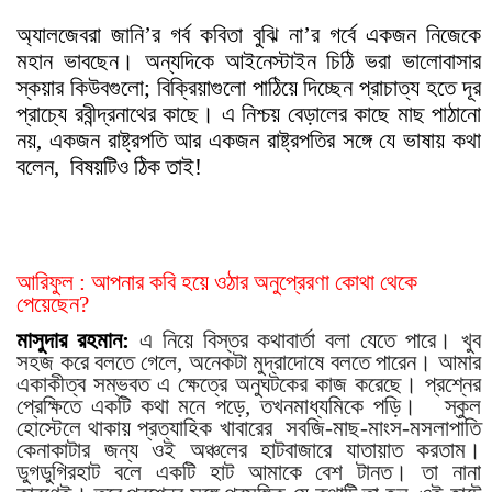
অ্যালজেবরা জানি’র গর্ব কবিতা বুঝি না’র গর্বে একজন নিজেকে
মহান ভাবছেন। অন্যদিকে আইনেস্টাইন চিঠি ভরা ভালোবাসার
স্কয়ার কিউবগুলো; বিক্রিয়াগুলো পাঠিয়ে দিচ্ছেন প্রাচাত্য হতে দূর
প্রাচ্যে রবীন্দ্রনাথের কাছে
।
এ নিশ্চয় বেড়ালের কাছে মাছ পাঠানো
নয়, একজন রাষ্ট্রপতি আর একজন রাষ্ট্রপতির সঙ্গে যে ভাষায় কথা
বলেন,
বিষয়টিও ঠিক তাই!
আরিফুল : আপনার কবি হয়ে ওঠার অনুপ্রেরণা কোথা থেকে
পেয়েছেন?
মাসুদার রহমান:
এ নিয়ে বিস্তর কথাবার্তা বলা যেতে পারে। খুব
সহজ করে বলতে গেলে, অনেকটা মুদ্রাদোষে বলতে পারেন। আমার
একাকীত্ব সম্ভবত এ ক্ষেত্রে অনুঘটকের কাজ করেছে। প্রশ্নের
প্রেক্ষিতে একটি কথা মনে পড়ে, তখন
মাধ্যমিকে পড়ি।
স্কুল
হোস্টেলে থাকায় প্রত্যাহিক খাবারের
সবজি-মাছ-মাংস-মসলাপাতি
কেনাকাটার জন্য ওই অঞ্চলের হাটবাজারে যাতায়াত করতাম।
ডুগডুগিরহাট বলে একটি হাট আমাকে বেশ টানত। তা নানা