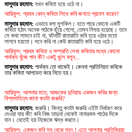
মাসুদার রহমান:
যখন কবিতা হয়ে ওঠে না।
আরিফুল: প্রথম কোন্ কবিতা লিখে কবি জগতে প্রবেশ করেন?
মাসুদার রহমান:
এভাবে বলা মুশকিল। হতে পারে কোনো একটি
কবিতা হঠা
ৎ
অনেক পাঠকে ছুঁয়ে গেলো, তেমন নিশ্চয় হয়েছে। তবে
সে কথা সামনে চাই না, ঘটনাটি রাতারাতি কবি হয়ে ওঠার মতো
লাগবে হয়তো। মনে করি না কেউ রাতারাতি কবি হয়ে ওঠে।
আরিফুল: প্রথম কবিতা ও সম্প্রতি লেখা কবিতার মধ্যে কোনো
পার্থক্য খুঁজে পান কী? একটু খুলে বলুন...
মাসুদার রহমান:
পার্থক্য তো থাকেই। কেননা প্রতিনিয়ত কবিকে
তার কবিতা আপডেত করে নিতে হয়।
আরিফুল: আপনার মতে, আজকের দুনিয়ায় একজন কবির জন্য
বিশ্বসাহিত্য জানা কতটা জরুরি?
মাসুদার রহমান:
জরুরি। কিন্তু কতটা জরুরি এইটা নির্ধারণ করে
দেওয়া যায় কী! কবি নিজ তাড়না থেকেই নানারকম পাঠের দিকে
যান। যেতেই হয় নিজেকে ঋদ্ধ করতে।
আরিফুল: একজন কবি সব থেকে মহ
ৎ
! এতে আপনার প্রতিক্রিয়া