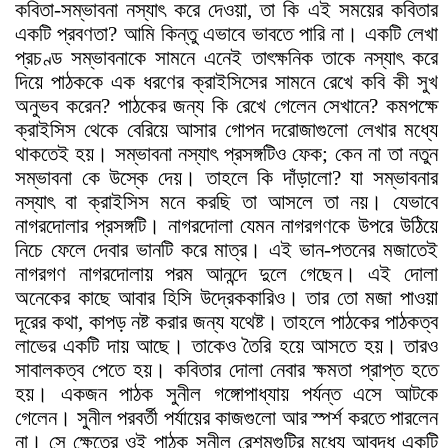
কবিতা-সম্ভাবনা নস্যা
ৎ
করে দেওয়া, তা কি এই সময়ের কবিতার
একটি প্রবণতা? আমি কিন্তু এভাবে ভাবতে পারি না। একটি লেখা
প্রচণ্ড সম্ভাবনাকে সামনে এনেই তা
ৎ
ক্ষনিক তাকে নস্যা
ৎ
করে
দিয়ে পাঠককে এক ধরণের ক্রাইসিসের সামনে রেখে কবি কী সুখ
অনুভব করেন? পাঠকের জন্য কি রেখে গেলেন সেখানে? কমপক্ষে
ক্রাইসিস থেকে বেরিয়ে আসার গোপন দরোজাগুলো লেখার মধ্যে
থাকতেই হয়
।
সম্ভাবনা নস্যা
ৎ
প্রসঙ্গটিও ফেক; কেন না তা নতুন
সম্ভাবনা কে উস্কে দেয়। তাহলে কি দাঁড়ালো? যা সম্ভাবনার
নস্যা
ৎ
বা ক্রাইসিস মনে করছি তা আসলে তা নয়। যেভাবে
নাগরদোলার প্রসঙ্গটি। নাগরদোলা যেমন নাগরগণকে উপরে উঠিয়ে
নিচে ফেলে দেবার ভানটি করে মাত্র
।
এই ভান-পতনের মজাতেই
নাগরগণ নাগরদোলায় পরম আনন্দে দুলে গেছেন
।
এই দোলা
অনেকের কাছে আবার হিসি উদ্রেককারিও
।
তার তো মজা পাওয়া
দূরের কথা, কাপড় নষ্ট করার জন্য যথেষ্ট। তাহলে পাঠকের পাঠকত্ব
লাভের একটি দায় আছে। তাকেও তৈরি হয়ে আসতে হয়। তারও
সাবালকত্ব পেতে হয়। কবিতার দোলা নেবার ক্ষমতা প্রাপ্ত হতে
হয়। একজন পাঠক সুনীল গঙ্গোপাধ্যায় পর্যন্ত এসে আটকে
গেলেন। সুনীল পরবর্তী পর্যায়ের কাজগুলো আর স্পর্শ করতে পারলেন
না। সে ক্ষেত্রে ওই পাঠক সুনীল রেশমগুটির মধ্যে আবদ্ধ একটি