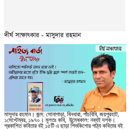
দীর্ঘ সাক্ষাৎকার - মাসুদার রহমান
মাসুদার রহমান। জন্ম: সোনাপাড়া, বিনধারা, পাঁচবিবি, জয়পুরহাট,
১সেপ্টেম্বর, ১৯৭০। মূলতঃ কবি,
উন্মেষকাল: নব্বই দশক।
প্রকাশিত কবিতার বই ১৫টি এ ছাড়া শিশুকিশোর পাঠ্য কবিতার বই