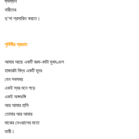
শ্যুম্যান
নারীদের
দু
’
পা প্রসারিত করতে
।
পৃথিবীর প্রভাত
আমার আছে একটি বরফ-কাটা মুখমণ্ডল
হাজারটা বিদ্ধ একটি হূদয়
যেন সবসময়
একই স্বর মনে পড়ে
একই অঙ্গভঙ্গি
আর আমার হাসি
তোমার আর আমার
মাঝের দেওয়ালের মতো
ভারী
।