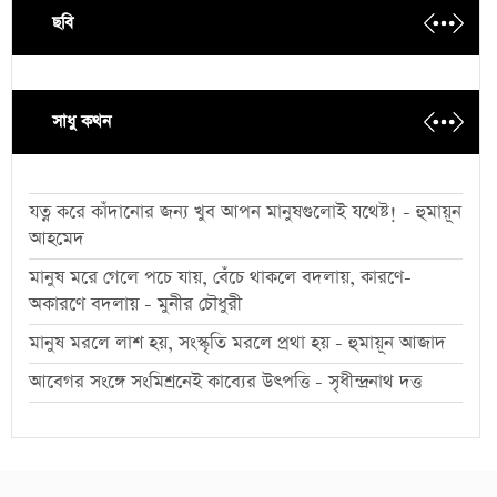
ছবি
সাধু কথন
যত্ন করে কাঁদানোর জন্য খুব আপন মানুষগুলোই যথেষ্ট! - হুমায়ূন
আহমেদ
মানুষ মরে গেলে পচে যায়, বেঁচে থাকলে বদলায়, কারণে-
অকারণে বদলায় - মুনীর চৌধুরী
মানুষ মরলে লাশ হয়, সংস্কৃতি মরলে প্রথা হয় - হুমায়ূন আজাদ
আবেগর সংঙ্গে সংমিশ্রনেই কাব্যের উৎপত্তি - সৃধীন্দ্রনাথ দত্ত