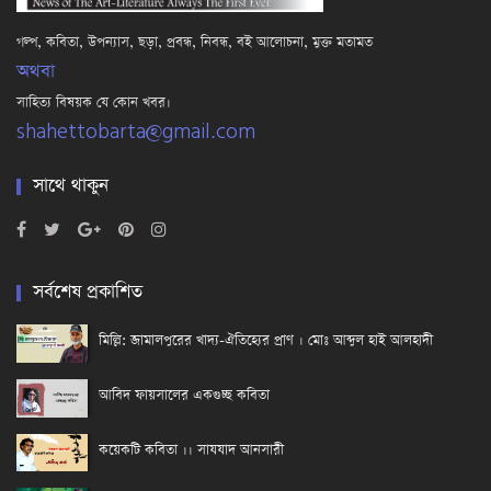
গল্প, কবিতা, উপন্যাস, ছড়া, প্রবন্ধ, নিবন্ধ, বই আলোচনা, মুক্ত মতামত
অথবা
সাহিত্য বিষয়ক যে কোন খবর।
shahettobarta@gmail.com
সাথে থাকুন
সর্বশেষ প্রকাশিত
মিল্লি: জামালপুরের খাদ্য-ঐতিহ্যের প্রাণ । মোঃ আব্দুল হাই আলহাদী
আবিদ ফায়সালের একগুচ্ছ কবিতা
কয়েকটি কবিতা ।। সাযযাদ আনসারী