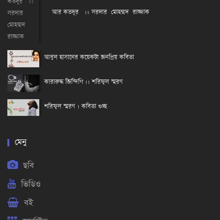
আর কতদূর ।। সরদার মোহম্মদ রাজ্জাক
আবুল হাসানের কয়েকটা জনপ্রিয় কবিতা
কারারুদ্ধ জিন্দিগি ।। শরিফুল স্মরণ
শরিফুল স্মরণ । কবিতা গুচ্ছ
মেনু
ছবি
ভিডিও
বই