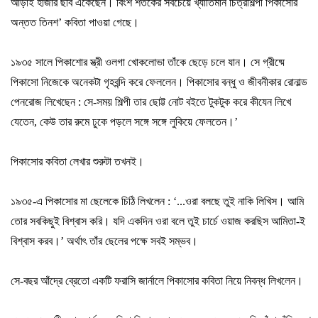
আড়াই হাজার ছবি এঁকেছেন
।
বিংশ শতকের সবচেয়ে খ্যাতিমান
চিত্রশিল্পী পিকাসোর
অন্তত তিনশ
’
কবিতা পাওয়া গেছে
।
১৯৩৫ সালে পিকাশোর স্ত্রী ওলগা খোকলোভা তাঁকে ছেড়ে চলে যান
।
সে গ্রীষ্মে
পিকাসো নিজেকে অনেকটা গৃহবন্দি করে ফেললেন
।
পিকাসোর বন্ধু ও জীবনীকার
রোনাল্ড
পেনরোজ লিখেছেন : সে-সময় শিল্পী তার ছোট্ট নোট বইতে টুকটুক করে কী
যেন লিখে
যেতেন
,
কেউ তার রুমে ঢুকে পড়লে সঙ্গে সঙ্গে লুকিয়ে ফেলতেন
।
’
পিকাসোর কবিতা লেখার শুরুটা তখনই
।
১৯৩৫-এ পিকাসোর মা ছেলেকে চিঠি লিখলেন :
‘...
ওরা বলছে তুই নাকি লিখিস
।
আমি
তোর সবকিছুই বিশ্বাস করি
।
যদি একদিন ওরা বলে তুই চার্চে ওয়াজ করছিস আমি
তা-ই
বিশ্বাস করব
।
’
অর্থাৎ তাঁর ছেলের পক্ষে সবই সম্ভব
।
সে-বছর আঁদ্রে ব্রেতো একটি ফরাসি জার্নালে পিকাসোর কবিতা নিয়ে নিবন্ধ লিখলেন
।