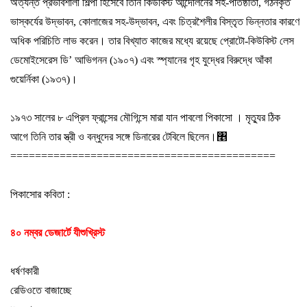
অত্যন্ত প্রভাবশালী শিল্পী হিসেবে তিনি কিউবিস্ট
আন্দোলনের সহ-পতিষ্ঠাতা
,
গঠনকৃত
ভাস্কর্যের উদ্ভাবন
,
কোলাজের সহ-উদ্ভাবন
,
এবং চিত্রশৈলীর বিস্তৃত ভিন্নতার কারণে
অধিক পরিচিতি লাভ করেন
।
তার বিখ্যাত
কাজের মধ্যে রয়েছে প্রোটো-কিউবিস্ট লেস
ডেমোইসেরেস ডি
’
আভিগনন (১৯০৭) এবং
স্প্যানের গৃহ যুদ্ধের বিরুদ্ধে আঁকা
গুয়ের্নিকা (১৯৩৭)
।
১৯৭৩
সালের ৮ এপ্রিল ফ্রান্সের মৌগিন্সে মারা যান পাবলো পিকাসো
।
মৃত্যুর ঠিক
আগে
তিনি তার স্ত্রী ও বন্ধুদের সঙ্গে ডিনারের টেবিলে ছিলেন
।
৥
==========================
=================
পিকাসোর কবিতা :
৪০ নম্বর ডেজার্টে যীশুখ্রিস্ট
ধর্ষণকারী
রেডিওতে বাজাচ্ছে