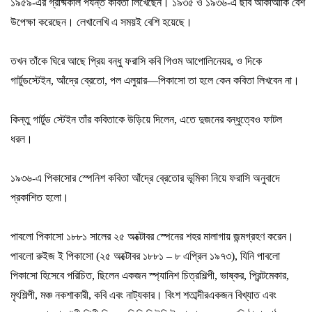
১৯৫৯-এর গ্রীষ্মকাল পর্যন্ত কবিতা লিখেছেন
।
১৯৩৫ ও ১৯৩৬-এ ছবি আঁকাআঁকি বেশ
উপেক্ষা করেছেন
।
লেখালেখি এ সময়ই বেশি হয়েছে
।
তখন তাঁকে ঘিরে আছে প্রিয় বন্ধু ফরাসি কবি গিওম আপোলিনেয়র
,
ও দিকে
গার্টুড
স্টেইন
,
আঁদ্রে ব্রেতো
,
পল এলুয়ার
—
পিকাসো তা হলে কেন কবিতা লিখবেন না
।
কিন্তু গার্টুড স্টেইন তাঁর কবিতাকে উড়িয়ে দিলেন
,
এতে দুজনের বন্ধুত্বেও ফাটল
ধরল
।
১৯৩৬-এ পিকাসোর স্পেনিশ কবিতা আঁদ্রে ব্রেতোর ভূমিকা নিয়ে ফরাসি অনুবাদে
প্রকাশিত হলো
।
পাবলো পিকাসো ১৮৮১ সালের ২৫ অক্টোবর স্পেনের শহর মালাগায় জন্মগ্রহণ করেন
।
পাবলো রুইজ ই পিকাসো (২৫ অক্টোবর ১৮৮১
–
৮ এপ্রিল ১৯৭৩)
,
যিনি পাবলো
পিকাসো হিসেবে পরিচিত
,
ছিলেন একজন স্প্যানিশ চিত্রশিল্পী
,
ভাষ্কর
,
প্রিন্টমেকার
,
মৃৎশিল্পী
,
মঞ্চ নকশাকারী
,
কবি এবং নাট্যকার
।
বিংশ শতাব্দীর
একজন বিখ্যাত এবং