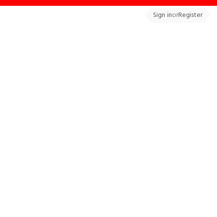
Sign in
or
Register