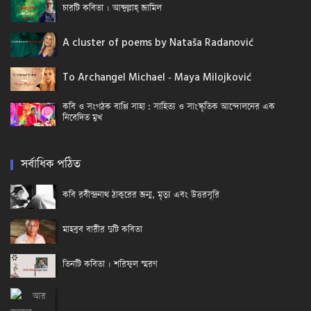
চারটি কবিতা । আব্দুল্লাহ্ জামিল
A cluster of poems by Nataša Radanović
To Archangel Michael - Maya Milojković
কবি ও সংগঠক বাপ্পি সাহা : সাহিত্য ও সাংস্কৃতিক আন্দোলনের এক
নিবেদিত মুখ
সর্বাধিক পঠিত
কবি রবীন্দ্রনাথ ঠাকুরের জন্ম, মৃত্যু এবং উত্তরসূরি
মাহবুব বারীর দুটি কবিতা
তিনটি কবিতা । শরিফুল স্মরণ