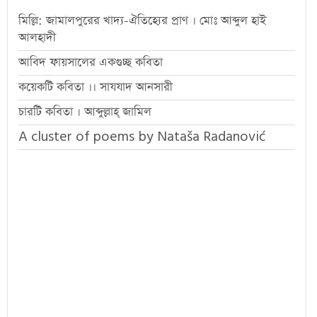
মিল্লি: জামালপুরের খাদ্য-ঐতিহ্যের প্রাণ । মোঃ আব্দুল হাই
আলহাদী
আবিদ ফায়সালের একগুচ্ছ কবিতা
কয়েকটি কবিতা ।। সাযযাদ আনসারী
চারটি কবিতা । আব্দুল্লাহ্ জামিল
A cluster of poems by Nataša Radanović