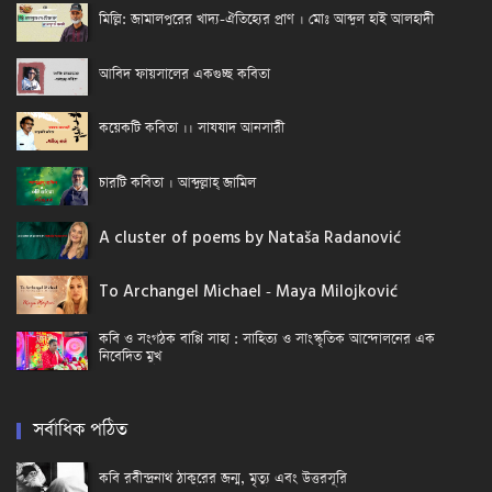
মিল্লি: জামালপুরের খাদ্য-ঐতিহ্যের প্রাণ । মোঃ আব্দুল হাই আলহাদী
আবিদ ফায়সালের একগুচ্ছ কবিতা
কয়েকটি কবিতা ।। সাযযাদ আনসারী
চারটি কবিতা । আব্দুল্লাহ্ জামিল
A cluster of poems by Nataša Radanović
To Archangel Michael - Maya Milojković
কবি ও সংগঠক বাপ্পি সাহা : সাহিত্য ও সাংস্কৃতিক আন্দোলনের এক
নিবেদিত মুখ
সর্বাধিক পঠিত
কবি রবীন্দ্রনাথ ঠাকুরের জন্ম, মৃত্যু এবং উত্তরসূরি