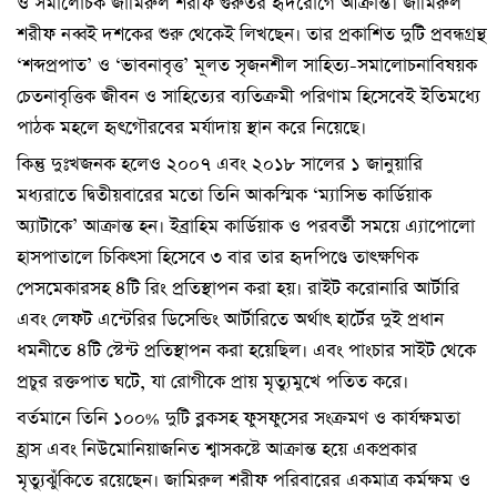
ও সমালোচক জামিরুল শরীফ গুরুতর হৃদরোগে আক্রান্ত। জামিরুল
শরীফ নব্বই দশকের শুরু থেকেই লিখছেন। তার প্রকাশিত দুটি প্রবন্ধগ্রন্থ
‘শব্দপ্রপাত’ ও ‘ভাবনাবৃত্ত’ মূলত সৃজনশীল সাহিত্য-সমালোচনাবিষয়ক
চেতনাবৃত্তিক জীবন ও সাহিত্যের ব্যতিক্রমী পরিণাম হিসেবেই ইতিমধ্যে
পাঠক মহলে হৃৎগৌরবের মর্যাদায় স্থান করে নিয়েছে।
কিন্তু দুঃখজনক হলেও ২০০৭ এবং ২০১৮ সালের ১ জানুয়ারি
মধ্যরাতে দ্বিতীয়বারের মতো তিনি আকস্মিক ‘ম্যাসিভ কার্ডিয়াক
অ্যাটাকে’ আক্রান্ত হন। ইব্রাহিম কার্ডিয়াক ও পরবর্তী সময়ে এ্যাপোলো
হাসপাতালে চিকিৎসা হিসেবে ৩ বার তার হৃদপিণ্ডে তাৎক্ষণিক
পেসমেকারসহ ৪টি রিং প্রতিস্থাপন করা হয়। রাইট করোনারি আর্টারি
এবং লেফট এন্টেরির ডিসেন্ডিং আর্টারিতে অর্থাৎ হার্টের দুই প্রধান
ধমনীতে ৪টি স্টেন্ট প্রতিস্থাপন করা হয়েছিল। এবং পাংচার সাইট থেকে
প্রচুর রক্তপাত ঘটে, যা রোগীকে প্রায় মৃত্যুমুখে পতিত করে।
বর্তমানে তিনি ১০০% দুটি ব্লকসহ ফুসফুসের সংক্রমণ ও কার্যক্ষমতা
হ্রাস এবং নিউমোনিয়াজনিত শ্বাসকষ্টে আক্রান্ত হয়ে একপ্রকার
মৃত্যুঝুঁকিতে রয়েছেন। জামিরুল শরীফ পরিবারের একমাত্র কর্মক্ষম ও