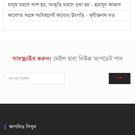
মানুষ মরলে লাশ হয়, সংস্কৃতি মরলে প্রথা হয় - হুমায়ূন আজাদ
আবেগর সংঙ্গে সংমিশ্রনেই কাব্যের উৎপত্তি - সৃধীন্দ্রনাথ দত্ত
সাবস্ক্রাইব করুন!
মেইল দ্বারা নিউজ আপডেট পান
আপনিও লিখুন