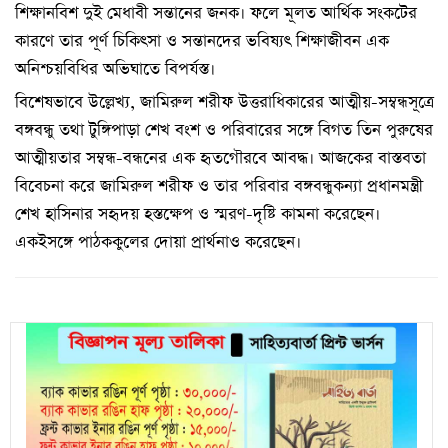
শিক্ষানবিশ দুই মেধাবী সন্তানের জনক। ফলে মূলত আর্থিক সংকটের
কারণে তার পূর্ণ চিকিৎসা ও সন্তানদের ভবিষ্যৎ শিক্ষাজীবন এক
অনিশ্চয়বিধির অভিঘাতে বিপর্যস্ত।
বিশেষভাবে উল্লেখ্য, জামিরুল শরীফ উত্তরাধিকারের আত্মীয়-সম্বন্ধসূত্রে
বঙ্গবন্ধু তথা টুঙ্গিপাড়া শেখ বংশ ও পরিবারের সঙ্গে বিগত তিন পুরুষের
আত্মীয়তার সম্বন্ধ-বন্ধনের এক হৃতগৌরবে আবদ্ধ। আজকের বাস্তবতা
বিবেচনা করে জামিরুল শরীফ ও তার পরিবার বঙ্গবন্ধুকন্যা প্রধানমন্ত্রী
শেখ হাসিনার সহৃদয় হস্তক্ষেপ ও স্মরণ-দৃষ্টি কামনা করেছেন।
একইসঙ্গে পাঠককুলের দোয়া প্রার্থনাও করেছেন।