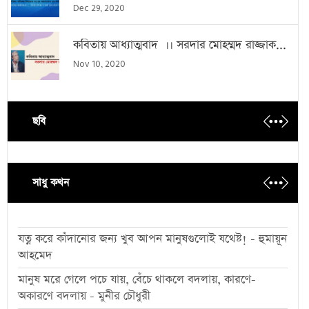
Dec 29, 2020
কবিতায় আধ্যাত্মবাদ ।। সরদার মোহম্মদ রাজ্জাক...
Nov 10, 2020
ছবি
সাধু কথন
যত্ন করে কাঁদানোর জন্য খুব আপন মানুষগুলোই যথেষ্ট! - হুমায়ূন
আহমেদ
মানুষ মরে গেলে পচে যায়, বেঁচে থাকলে বদলায়, কারণে-
অকারণে বদলায় - মুনীর চৌধুরী