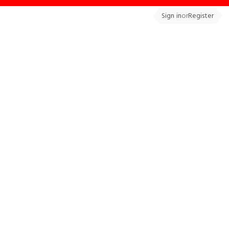
Sign in
or
Register