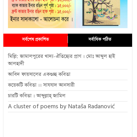
সর্বশেষ প্রকাশিত
সর্বাধিক পঠিত
মিল্লি: জামালপুরের খাদ্য-ঐতিহ্যের প্রাণ । মোঃ আব্দুল হাই
আলহাদী
আবিদ ফায়সালের একগুচ্ছ কবিতা
কয়েকটি কবিতা ।। সাযযাদ আনসারী
চারটি কবিতা । আব্দুল্লাহ্ জামিল
A cluster of poems by Nataša Radanović