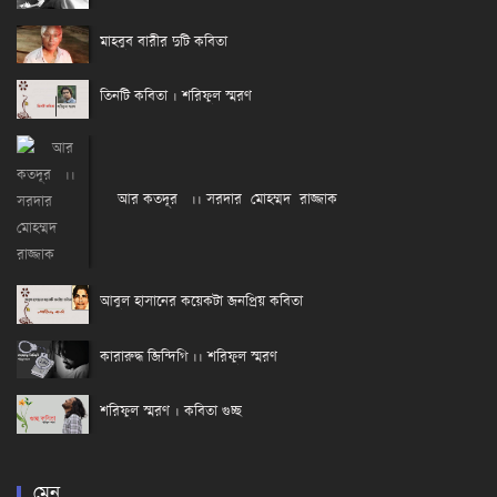
মাহবুব বারীর দুটি কবিতা
তিনটি কবিতা । শরিফুল স্মরণ
আর কতদূর ।। সরদার মোহম্মদ রাজ্জাক
আবুল হাসানের কয়েকটা জনপ্রিয় কবিতা
কারারুদ্ধ জিন্দিগি ।। শরিফুল স্মরণ
শরিফুল স্মরণ । কবিতা গুচ্ছ
মেনু