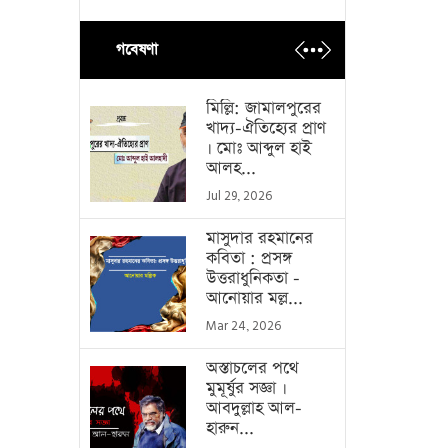
গবেষণা
মিল্লি: জামালপুরের
খাদ্য-ঐতিহ্যের প্রাণ
। মোঃ আব্দুল হাই
আলহ...
Jul 29, 2026
মাসুদার রহমানের
কবিতা : প্রসঙ্গ
উত্তরাধুনিকতা -
আনোয়ার মল্ল...
Mar 24, 2026
অস্তাচলের পথে
মুমূর্ষুর সজ্ঞা ।
আবদুল্লাহ আল-
হারুন...