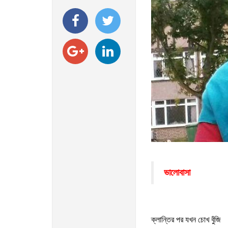
ভালোবাসা
ক্লান্তির পর যখন চোখ বুঁজি