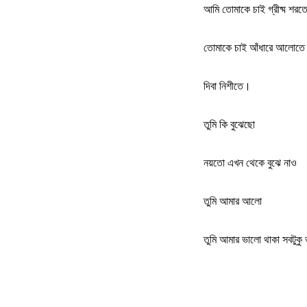
আমি তোমাকে চাই গ্রীষ্ম শরত
তোমাকে চাই আঁধারে আলোতে
দিবা নিশীতে
।
তুমি কি বুঝেছো
নয়তো এখন থেকে বুঝে নাও
তুমি আমার আলো
তুমি আমার ভালো থাকা সবটুকু