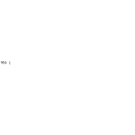
ি দাও
।