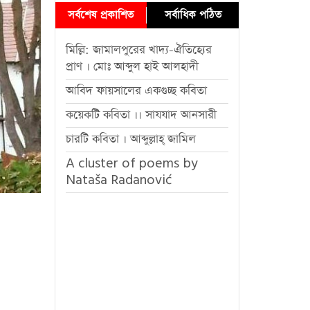
সর্বশেষ প্রকাশিত
সর্বাধিক পঠিত
মিল্লি: জামালপুরের খাদ্য-ঐতিহ্যের
প্রাণ । মোঃ আব্দুল হাই আলহাদী
আবিদ ফায়সালের একগুচ্ছ কবিতা
কয়েকটি কবিতা ।। সাযযাদ আনসারী
চারটি কবিতা । আব্দুল্লাহ্ জামিল
A cluster of poems by
Nataša Radanović