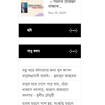
।। সরদার মোহম্মদ
রাজ্জাক...
Nov 10, 2020
ছবি
সাধু কথন
যত্ন করে কাঁদানোর জন্য খুব আপন
মানুষগুলোই যথেষ্ট! - হুমায়ূন আহমেদ
মানুষ মরে গেলে পচে যায়, বেঁচে
থাকলে বদলায়, কারণে-অকারণে
বদলায় - মুনীর চৌধুরী
মানুষ মরলে লাশ হয়, সংস্কৃতি মরলে