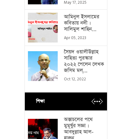
May 17, 2025
আমিনুল ইসলামের
কবিতায় নদী ।
সালিমুল শাহিন...
Apr 05, 2023
সৈয়দ ওয়ালীউল্লাহ
সাহিত্য পুরস্কার
২০২২ পেলেন লেখক
জসিম মল্...
Oct 12, 2022
শিক্ষা
অস্তাচলের পথে
মুমূর্ষুর সজ্ঞা ।
আবদুল্লাহ আল-
হারুন...