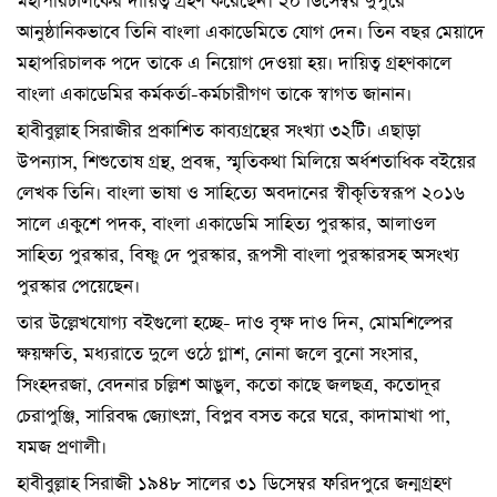
মহাপরিচালকের দায়িত্ব গ্রহণ করেছেন। ২০ ডিসেম্বর দুপুরে
আনুষ্ঠানিকভাবে তিনি বাংলা একাডেমিতে যোগ দেন। তিন বছর মেয়াদে
মহাপরিচালক পদে তাকে এ নিয়োগ দেওয়া হয়। দায়িত্ব গ্রহণকালে
বাংলা একাডেমির কর্মকর্তা-কর্মচারীগণ তাকে স্বাগত জানান।
হাবীবুল্লাহ সিরাজীর প্রকাশিত কাব্যগ্রন্থের সংখ্যা ৩২টি। এছাড়া
উপন্যাস, শিশুতোষ গ্রন্থ, প্রবন্ধ, স্মৃতিকথা মিলিয়ে অর্ধশতাধিক বইয়ের
লেখক তিনি। বাংলা ভাষা ও সাহিত্যে অবদানের স্বীকৃতিস্বরূপ ২০১৬
সালে একুশে পদক, বাংলা একাডেমি সাহিত্য পুরস্কার, আলাওল
সাহিত্য পুরস্কার, বিষ্ণু দে পুরস্কার, রূপসী বাংলা পুরস্কারসহ অসংখ্য
পুরস্কার পেয়েছেন।
তার উল্লেখযোগ্য বইগুলো হচ্ছে- দাও বৃক্ষ দাও দিন, মোমশিল্পের
ক্ষয়ক্ষতি, মধ্যরাতে দুলে ওঠে গ্লাশ, নোনা জলে বুনো সংসার,
সিংহদরজা, বেদনার চল্লিশ আঙুল, কতো কাছে জলছত্র, কতোদূর
চেরাপুঞ্জি, সারিবদ্ধ জ্যোৎস্না, বিপ্লব বসত করে ঘরে, কাদামাখা পা,
যমজ প্রণালী।
হাবীবুল্লাহ সিরাজী ১৯৪৮ সালের ৩১ ডিসেম্বর ফরিদপুরে জন্মগ্রহণ