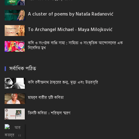
A cluster of poems by Nataša Radanović
To Archangel Michael - Maya Milojković
কবি ও সংগঠক বাপ্পি সাহা : সাহিত্য ও সাংস্কৃতিক আন্দোলনের এক
নিবেদিত মুখ
সর্বাধিক পঠিত
কবি রবীন্দ্রনাথ ঠাকুরের জন্ম, মৃত্যু এবং উত্তরসূরি
মাহবুব বারীর দুটি কবিতা
তিনটি কবিতা । শরিফুল স্মরণ