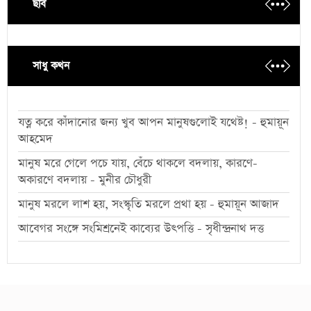
ছবি
সাধু কথন
যত্ন করে কাঁদানোর জন্য খুব আপন মানুষগুলোই যথেষ্ট! - হুমায়ূন
আহমেদ
মানুষ মরে গেলে পচে যায়, বেঁচে থাকলে বদলায়, কারণে-
অকারণে বদলায় - মুনীর চৌধুরী
মানুষ মরলে লাশ হয়, সংস্কৃতি মরলে প্রথা হয় - হুমায়ূন আজাদ
আবেগর সংঙ্গে সংমিশ্রনেই কাব্যের উৎপত্তি - সৃধীন্দ্রনাথ দত্ত