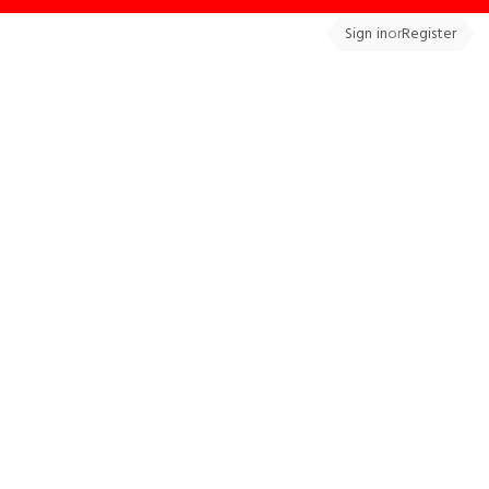
Sign in
or
Register