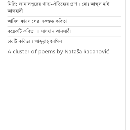
মিল্লি: জামালপুরের খাদ্য-ঐতিহ্যের প্রাণ । মোঃ আব্দুল হাই
আলহাদী
আবিদ ফায়সালের একগুচ্ছ কবিতা
কয়েকটি কবিতা ।। সাযযাদ আনসারী
চারটি কবিতা । আব্দুল্লাহ্ জামিল
A cluster of poems by Nataša Radanović