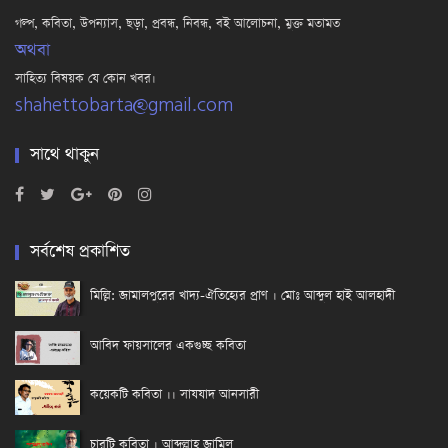
গল্প, কবিতা, উপন্যাস, ছড়া, প্রবন্ধ, নিবন্ধ, বই আলোচনা, মুক্ত মতামত
অথবা
সাহিত্য বিষয়ক যে কোন খবর।
shahettobarta@gmail.com
সাথে থাকুন
সর্বশেষ প্রকাশিত
মিল্লি: জামালপুরের খাদ্য-ঐতিহ্যের প্রাণ । মোঃ আব্দুল হাই আলহাদী
আবিদ ফায়সালের একগুচ্ছ কবিতা
কয়েকটি কবিতা ।। সাযযাদ আনসারী
চারটি কবিতা । আব্দুল্লাহ্ জামিল