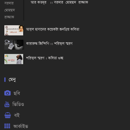
আর কতদূর ।। সরদার মোহম্মদ রাজ্জাক
আবুল হাসানের কয়েকটা জনপ্রিয় কবিতা
কারারুদ্ধ জিন্দিগি ।। শরিফুল স্মরণ
শরিফুল স্মরণ । কবিতা গুচ্ছ
মেনু
ছবি
ভিডিও
বই
আর্কাইভ