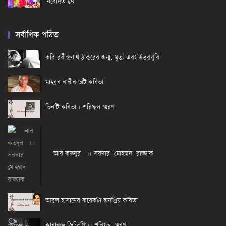
নিবেদিত মুখ
সর্বাধিক পঠিত
কবি রবীন্দ্রনাথ ঠাকুরের জন্ম, মৃত্যু এবং উত্তরসূরি
মাহবুব বারীর দুটি কবিতা
তিনটি কবিতা । শরিফুল স্মরণ
আর কতদূর ।। সরদার মোহম্মদ রাজ্জাক
আবুল হাসানের কয়েকটা জনপ্রিয় কবিতা
কারারুদ্ধ জিন্দিগি ।। শরিফুল স্মরণ