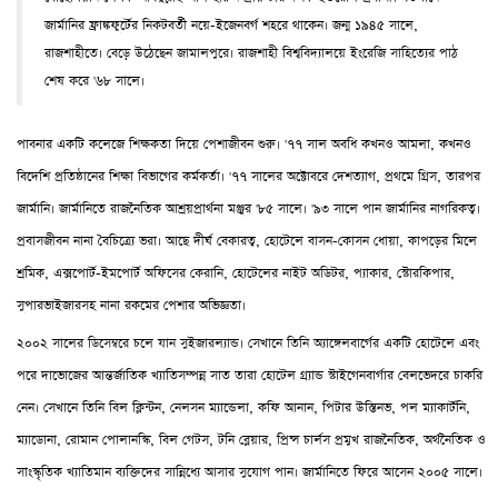
জার্মানির ফ্রাঙ্কফুর্টের নিকটবর্তী নয়ে-ইজেনবর্গ শহরে থাকেন। জন্ম ১৯৪৫ সালে,
রাজশাহীতে। বেড়ে উঠেছেন জামালপুরে। রাজশাহী বিশ্ববিদ্যালয়ে ইংরেজি সাহিত্যের পাঠ
শেষ করে '৬৮ সালে।
পাবনার একটি কলেজে শিক্ষকতা দিয়ে পেশাজীবন শুরু। '৭৭ সাল অবধি কখনও আমলা, কখনও
বিদেশি প্রতিষ্ঠানের শিক্ষা বিভাগের কর্মকর্তা। '৭৭ সালের অক্টোবরে দেশত্যাগ, প্রথমে গ্রিস, তারপর
জার্মানি। জার্মানিতে রাজনৈতিক আশ্রয়প্রার্থনা মঞ্জুর '৮৫ সালে। '৯৩ সালে পান জার্মানির নাগরিকত্ব।
প্রবাসজীবন নানা বৈচিত্র্যে ভরা। আছে দীর্ঘ বেকারত্ব, হোটেলে বাসন-কোসন ধোয়া, কাপড়ের মিলে
শ্রমিক, এক্সপোর্ট-ইমপোর্ট অফিসের কেরানি, হোটেলের নাইট অডিটর, প্যাকার, স্টোরকিপার,
সুপারভাইজারসহ নানা রকমের পেশার অভিজ্ঞতা।
২০০২ সালের ডিসেম্বরে চলে যান সুইজারল্যান্ড। সেখানে তিনি অ্যাঙ্গেলবার্গের একটি হোটেলে এবং
পরে দাভোজের আন্তর্জাতিক খ্যাতিসম্পন্ন সাত তারা হোটেল গ্র্যান্ড স্টাইগেনবার্গার বেলভেদরে চাকরি
নেন। সেখানে তিনি বিল ক্লিন্টন, নেলসন ম্যান্ডেলা, কফি আনান, পিটার উস্তিনভ, পল ম্যাকার্টনি,
ম্যাডোনা, রোমান পোলানস্কি, বিল গেটস, টনি ব্লেয়ার, প্রিন্স চার্লস প্রমুখ রাজনৈতিক, অর্থনৈতিক ও
সাংস্কৃতিক খ্যাতিমান ব্যক্তিদের সান্নিধ্যে আসার সুযোগ পান। জার্মানিতে ফিরে আসেন ২০০৫ সালে।