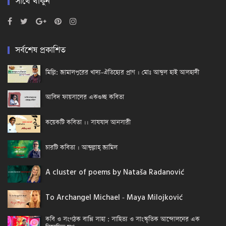
সাথে থাকুন
সর্বশেষ প্রকাশিত
মিল্লি: জামালপুরের খাদ্য-ঐতিহ্যের প্রাণ । মোঃ আব্দুল হাই আলহাদী
আবিদ ফায়সালের একগুচ্ছ কবিতা
কয়েকটি কবিতা ।। সাযযাদ আনসারী
চারটি কবিতা । আব্দুল্লাহ্ জামিল
A cluster of poems by Nataša Radanović
To Archangel Michael - Maya Milojković
কবি ও সংগঠক বাপ্পি সাহা : সাহিত্য ও সাংস্কৃতিক আন্দোলনের এক