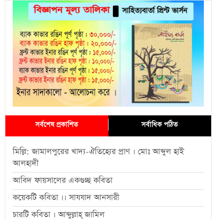
সর্বশেষ প্রকাশিত
সর্বাধিক পঠিত
মিল্লি: জামালপুরের খাদ্য-ঐতিহ্যের প্রাণ । মোঃ আব্দুল হাই
আলহাদী
আবিদ ফায়সালের একগুচ্ছ কবিতা
কয়েকটি কবিতা ।। সাযযাদ আনসারী
চারটি কবিতা । আব্দুল্লাহ্ জামিল