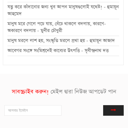
যত্ন করে কাঁদানোর জন্য খুব আপন মানুষগুলোই যথেষ্ট! - হুমায়ূন
আহমেদ
মানুষ মরে গেলে পচে যায়, বেঁচে থাকলে বদলায়, কারণে-
অকারণে বদলায় - মুনীর চৌধুরী
মানুষ মরলে লাশ হয়, সংস্কৃতি মরলে প্রথা হয় - হুমায়ূন আজাদ
আবেগর সংঙ্গে সংমিশ্রনেই কাব্যের উৎপত্তি - সৃধীন্দ্রনাথ দত্ত
সাবস্ক্রাইব করুন!
মেইল দ্বারা নিউজ আপডেট পান