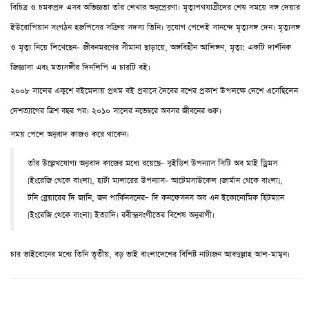
বিচিত্র ও চমকপ্রদ এসব অভিজ্ঞতা তাঁর লেখার অনুপ্রেরণা। মৃত্যুপথযাত্রীদের শেষ সময়ে সঙ্গ দেয়ার
ইউরোপিয়ান সংগঠন হজপিসের সক্রিয় সদস্য তিনি। সুযোগ পেলেই সানন্দে মৃত্যুসঙ্গ দেন। মৃত্যুসঙ্গ
ও মৃত্যু নিয়ে লিখেছেন- জীবনমরণের সীমানা ছাড়ায়ে, অঙ্গবিহীন আলিঙ্গন, মৃত্যু: একটি দার্শনিক
জিজ্ঞাসা এবং মত্যসঙ্গীর দিনলিপি এ চারটি বই।
২০০৮ সালের একুশে বইমেলায় প্রথম বই প্রবাসে দৈবের বশের প্রকাশ উপলক্ষে দেশে এসেছিলেন
দেশত্যাগের ত্রিশ বছর পর। ২০১০ সালের নভেম্বরে অবসর জীবনের শুরু।
সময় পেলে অনুবাদ কাজও করে থাকেন।
তাঁর উল্লেখযোগ্য অনুবাদ কাজের মধ্যে রয়েছে- সুইডিশ উপন্যাস সিটি অব মাই ড্রিমস
[ইংরেজি থেকে বাংলা], হার্টা ম্যলারের উপন্যাস- আটেমসাউকেল [জার্মান থেকে বাংলা],
টনি ব্লেয়ারের দি জানি, জন পার্কিনসনের– দি কনফেসনস অব এন ইকোনোমিক হিটম্যান
[ইংরেজি থেকে বাংলা] ইত্যাদি। রবীন্দ্রসংগীতের বিশেষ অনুরাগী।
চার ভাইবোনের মধ্যে তিনি তৃতীয়, বড় ভাই বাংলাদেশের বিশিষ্ট নাট্যজন আবদুল্লাহ আল-মামুন।