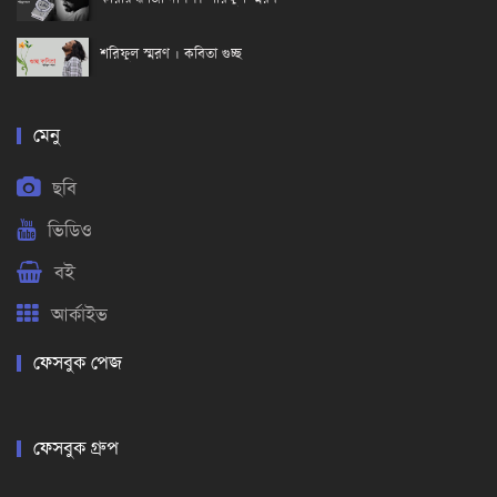
শরিফুল স্মরণ । কবিতা গুচ্ছ
মেনু
ছবি
ভিডিও
বই
আর্কাইভ
ফেসবুক পেজ
ফেসবুক গ্রুপ