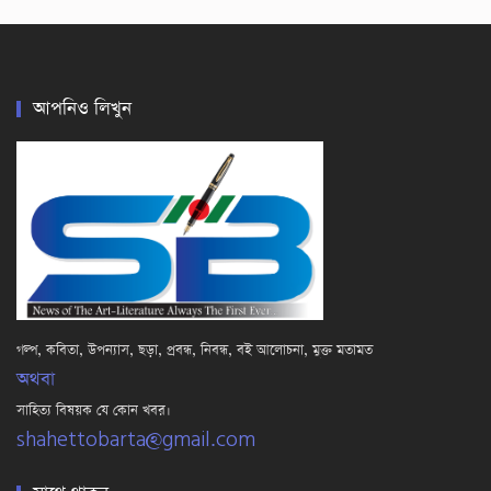
আপনিও লিখুন
গল্প, কবিতা, উপন্যাস, ছড়া, প্রবন্ধ, নিবন্ধ, বই আলোচনা, মুক্ত মতামত
অথবা
সাহিত্য বিষয়ক যে কোন খবর।
shahettobarta@gmail.com