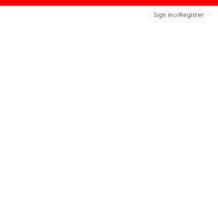
Sign in
or
Register