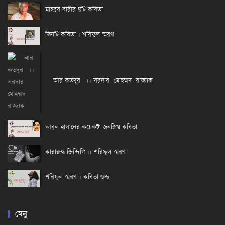
মাহবুব বারীর দুটি কবিতা
তিনটি কবিতা । শরিফুল স্মরণ
আর কতদূর ।। সরদার মোহম্মদ রাজ্জাক
আবুল হাসানের কয়েকটা জনপ্রিয় কবিতা
কারারুদ্ধ জিন্দিগি ।। শরিফুল স্মরণ
শরিফুল স্মরণ । কবিতা গুচ্ছ
মেনু