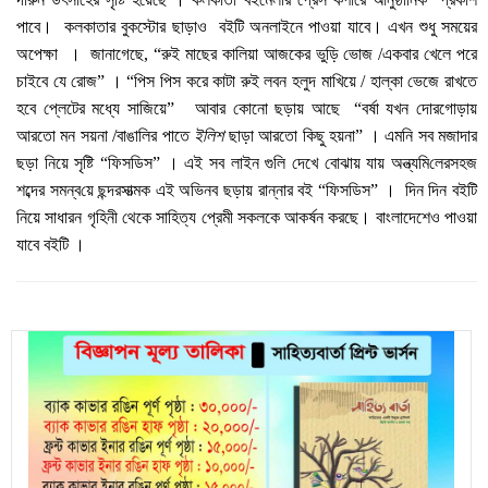
পাবে।
কলকাতার বুকস্টোর ছাড়াও
বইটি অনলাইনে পাওয়া যাবে। এখন শুধু সময়ের
অপেক্ষা ।
জানাগেছে,
“
রুই মাছের কালিয়া
আজকের ভুড়ি ভোজ
/
একবার খেলে পরে
চাইবে যে রোজ
”
। “
পিস পিস করে কাটা
রুই লবন হলুদ মাখিয়ে
/
হাল্কা ভেজে রাখতে
হবে প্লেটের মধ্যে সাজিয়ে
”
আবার কোনো ছড়ায় আছে
“
বর্ষা যখন দোরগোড়ায়
আরতো মন সয়না
/
বাঙালির পাতে
ইলিশ
ছাড়া আরতো কিছু হয়না
” । এমনি সব মজাদার
ছড়া নিয়ে সৃষ্টি “ফিসডিস” । এই সব লাইন গুলি দেখে বোঝায় যায়
অন্ত্যমি
লের
সহজ
শব্দের সমন্ব
য়ে ছন্দ
রসাত্মক
এই অভিনব ছড়ায় রান্নার বই “ফিসডিস” । দিন দিন বইটি
নিয়ে সাধারন গৃহিনী থেকে সাহিত্য প্রেমী সকলকে আকর্ষন করছে। বাংলাদেশেও পাওয়া
যাবে বইটি ।