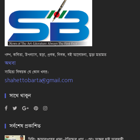
গল্প, কবিতা, উপন্যাস, ছড়া, প্রবন্ধ, নিবন্ধ, বই আলোচনা, মুক্ত মতামত
অথবা
সাহিত্য বিষয়ক যে কোন খবর।
shahettobarta@gmail.com
সাথে থাকুন
সর্বশেষ প্রকাশিত
মিল্লি: জামালপুরের খাদ্য-ঐতিহ্যের প্রাণ । মোঃ আব্দুল হাই আলহাদী