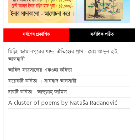
সর্বশেষ প্রকাশিত
সর্বাধিক পঠিত
মিল্লি: জামালপুরের খাদ্য-ঐতিহ্যের প্রাণ । মোঃ আব্দুল হাই
আলহাদী
আবিদ ফায়সালের একগুচ্ছ কবিতা
কয়েকটি কবিতা ।। সাযযাদ আনসারী
চারটি কবিতা । আব্দুল্লাহ্ জামিল
A cluster of poems by Nataša Radanović