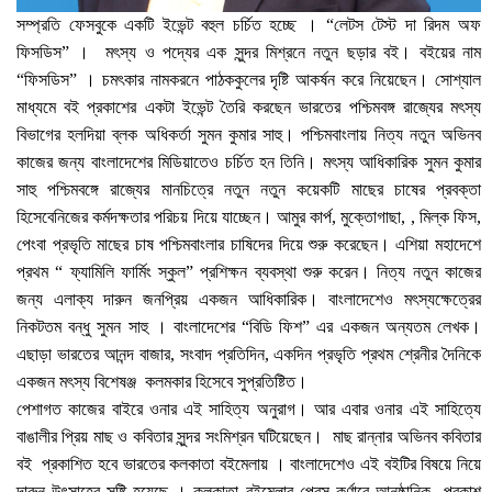
সম্প্রতি ফেসবুকে একটি ইভেন্ট বহুল চর্চিত হচ্ছে । “লেটস টেস্ট দা রিদম অফ
ফিসডিস” । মৎস্য ও পদ্যের এক সুন্দর মিশ্রনে নতুন ছড়ার বই। বইয়ের নাম
“ফিসডিস” । চমৎকার নামকরনে পাঠককুলের দৃষ্টি আকর্ষন করে নিয়েছেন।
সোশ্যাল
মাধ্যমে বই প্রকাশের একটা ইভেন্ট তৈরি করছেন
ভারতের পশ্চিমবঙ্গ রাজ্যের মৎস্য
বিভাগের হলদিয়া ব্লক অধিকর্তা সুমন কুমার সাহু। পশ্চিমবাংলায় নিত্য নতুন অভিনব
কাজের জন্য বাংলাদেশের মিডিয়াতেও চর্চিত হন তিনি।
মৎস্য আধিকারিক সুমন কুমার
সাহু পশ্চিমবঙ্গে রাজ্যের মানচিত্রে নতুন নতুন কয়েকটি মাছের চাষের প্রবক্তা
হিসেবে
নিজের কর্মদক্ষতার পরিচয় দিয়ে যাচ্ছেন। আমুর কার্প, মুক্তোগাছা, , মিল্ক ফিস,
পেংবা প্রভৃতি মাছের চাষ পশ্চিমবাংলার চাষিদের দিয়ে শুরু করেছেন। এশিয়া মহাদেশে
প্রথম “ ফ্যামিলি ফার্মিং স্কুল” প্রশিক্ষন ব্যবস্থা শুরু করেন। নিত্য নতুন কাজের
জন্য এলাক্য দারুন জনপ্রিয় একজন আধিকারিক। বাংলাদেশেও মৎস্যক্ষেত্রের
নিকটতম বন্ধু সুমন সাহু । বাংলাদেশের “বিডি ফিশ” এর একজন অন্যতম লেখক।
এছাড়া ভারতের আনন্দ বাজার, সংবাদ প্রতিদিন, একদিন প্রভৃতি প্রথম শ্রেনীর দৈনিকে
একজন মৎস্য বিশেষঞ্জ কলমকার হিসেবে সুপ্রতিষ্টিত।
পেশাগত কাজের বাইরে ওনার এই সাহিত্য অনুরাগ। আর এবার ওনার এই সাহিত্যে
বাঙালীর প্রিয় মাছ ও কবিতার সুন্দর সংমিশ্রন ঘটিয়েছেন।
মাছ রান্নার অভিনব কবিতার
বই প্রকাশিত হবে ভারতের কলকাতা বইমেলায় । বাংলাদেশেও এই বইটির বিষয়ে নিয়ে
দারুন উৎসাহের সৃষ্টি হয়েছে । কলকাতা বইমেলার প্রেস কর্ণারে আনুষ্ঠানিক প্রকাশ