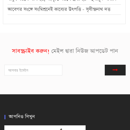
আবেগর সংঙ্গে সংমিশ্রনেই কাব্যের উৎপত্তি - সৃধীন্দ্রনাথ দত্ত
সাবস্ক্রাইব করুন!
মেইল দ্বারা নিউজ আপডেট পান
আপনিও লিখুন