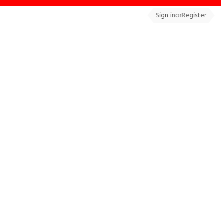
Sign in
or
Register