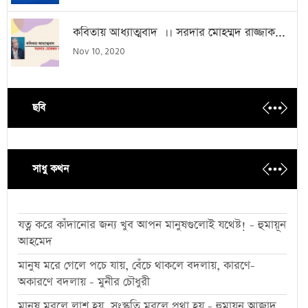
কবিতায় আধ্যাত্মবাদ ।। সরদার মোহম্মদ রাজ্জাক...
Nov 10, 2020
ছবি
সাধু কথন
যত্ন করে কাঁদানোর জন্য খুব আপন মানুষগুলোই যথেষ্ট! - হুমায়ূন
আহমেদ
মানুষ মরে গেলে পচে যায়, বেঁচে থাকলে বদলায়, কারণে-
অকারণে বদলায় - মুনীর চৌধুরী
মানুষ মরলে লাশ হয়, সংস্কৃতি মরলে প্রথা হয় - হুমায়ূন আজাদ