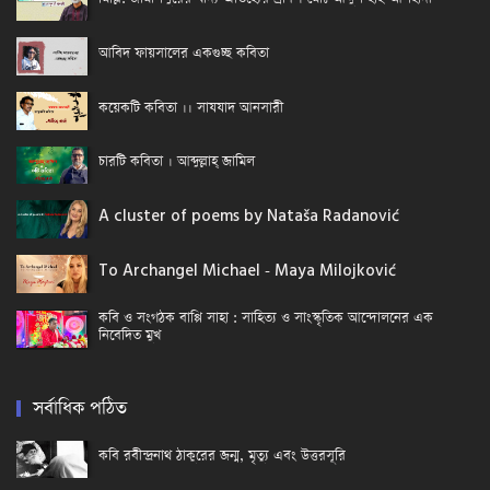
আবিদ ফায়সালের একগুচ্ছ কবিতা
কয়েকটি কবিতা ।। সাযযাদ আনসারী
চারটি কবিতা । আব্দুল্লাহ্ জামিল
A cluster of poems by Nataša Radanović
To Archangel Michael - Maya Milojković
কবি ও সংগঠক বাপ্পি সাহা : সাহিত্য ও সাংস্কৃতিক আন্দোলনের এক
নিবেদিত মুখ
সর্বাধিক পঠিত
কবি রবীন্দ্রনাথ ঠাকুরের জন্ম, মৃত্যু এবং উত্তরসূরি