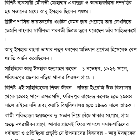
বিশিষ্ট ব্যবসায়ী মৌলভী মোহাম্মদ এবাদুল্লা ও আতহারুন্নিসা দম্পত্তির
ছয় সন্তানের মধ্যে আবু ইসহাক ছিলেন পঞ্চম ।
ব্রিটিশ শাসিত ভারতবর্ষের খণ্ডচিত্র যেমন স্থান পেয়েছে তার লেখনিতে
তেমনি বাংলার স্বাধীনতা পরবর্তী চিত্রও তুলে ধরেছেন তাঁর সাহিত্যকর্মে
।
আবু ইসহাক বাংলা ভাষার নতুন ধরনের অভিধান প্রণেতা হিসেবেও বেশ
খ্যাতি অর্জন করেছিলেন ।
সাহিত্যিক আবু ইসহাক জন্মগ্রহণ করেন – ১ নভেম্বর, ১৯২৬ সালে,
শরিয়তপুর জেলার নড়িয়া থানার শিরঙ্গল গ্রামে ।
বিশিষ্ট এই সাহিত্যিকের শিক্ষা জীবন – নড়িয়া ইংরেজি উচ্চ বিদ্যালয়
থেকে ১৯৪২ সালে এসএসসি, ফরিদপুর রাজেন্দ্র কলেজ হতে ১৯৪৪
সালে এইচএসসি এবং করাচি বিশ্ববিদ্যালয় হতে ১৯৬০ সালে স্নাতক ।
স্বামী পরিত্যক্তা জয়গুনের দু-সন্তান নিয়ে বেঁচে থাকার সংগ্রাম, গ্রাম
ছেড়ে নগরজীবন গ্রহণ, আবার গ্রামেই ফিরে আসলে সমাজপতিদের
ধর্বান্ধতা ও প্রতিহিংসা প্রভৃতি যে উপন্যাসের বিষয়বস্তু – আবু ইসহাকের