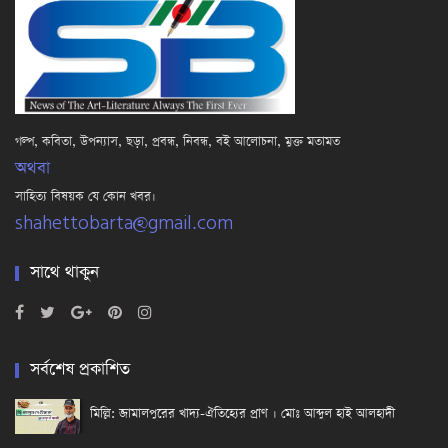
গল্প, কবিতা, উপন্যাস, ছড়া, প্রবন্ধ, নিবন্ধ, বই আলোচনা, মুক্ত মতামত
অথবা
সাহিত্য বিষয়ক যে কোন খবর।
shahettobarta@gmail.com
সাথে থাকুন
সর্বশেষ প্রকাশিত
মিল্লি: জামালপুরের খাদ্য-ঐতিহ্যের প্রাণ । মোঃ আব্দুল হাই আলহাদী