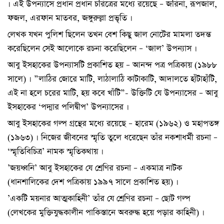
। এই উপন্যাসে প্রধান প্রধান চরিত্রের মধ্যে রয়েছে – জরিনা, রূপজাল,
ফজল, এরফান মাতবর, জঙ্গুরুল্লা প্রভৃতি ।
লেখক যখন পুলিশ ছিলেন তখন বেশ কিছু জাল নোটের মামলা তদন্ত
করেছিলেন সেই আলোকে রচনা করেছিলেন – ‘জাল’ উপন্যাস ।
আবু ইসহাকের উপন্যাসটি প্রকাশিত হয় – আনন্দ পত্র পত্রিকায় (১৯৮৮
সালে) । ”লাঠির জোরে মাটি, লাঠালাঠি কাটাকাটি, আদালতে হাঁটাহাঁটি,
এই না হলে চরের মাটি, হয় কবে খাঁটি”- উক্তিটি যে উপন্যাসের – আবু
ইসহাকের ‘পদ্মার পলিদ্বীপ’ উপন্যাসের ।
আবু ইসহাকের গল্প গ্রন্থের মধ্যে রয়েছে – হারেম (১৯৬২) ও মহাপতঙ্গ
(১৯৬৩) । নিজের জীবনের স্মৃতি তুলে ধরেছেন তাঁর নকশাধর্মী রচনা –
‘স্মৃতিবিচিত্র’ নামক স্মৃতিকথায় ।
’জয়ধ্বনি’ আবু ইসহাকের যে শ্রেণির রচনা – একমাত্র নাটক
(ধানশালিকের দেশ পত্রিকায় ১৯৯৭ সালে প্রকাশিত হয়) ।
’একটি ময়নার আত্মকাহিনী’ তাঁর যে শ্রেণির রচনা – ছোট গল্প
(লেখকের মুক্তিযুদ্ধকালীন পাকিস্তানে অবরুদ্ধ হয়ে পড়ার কাহিনী) ।