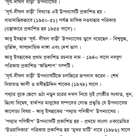
‘সূর্য-দীঘল বাড়ী’ উপন্যাসের ।
’সূর্য-দীঘল বাড়ী’ বিখ্যাত এই উপন্যাসটি প্রকাশিত হয় –
ধারাবাহিকভাবে (১৯৫০-৫১) পর্যন্ত মাসিক নওবাহার পত্রিকায়
(গ্রন্থাকারে প্রকাশিত হয় ১৯৫৫ সালে) ।
আবু ইসহাক ‘সূর্য- দীঘল বাড়ী’ উপন্যাসের তুলে ধরেছেন – বিশ্বযুদ্ধ,
দুর্ভিক্ষ, সাম্প্রদায়িক দাঙ্গা এবং দেশ ভাগ ।
আবু ইসহাকের প্রথম প্রকাশিত রচনার নাম – ১৯৪০ সালে নবযুগ
পত্রিকায় প্রকাশিত ‘অভিশাপ’ গল্পটি ।
’সূর্য-দীঘল বাড়ী’ উপন্যাসটিকে চলচ্চিত্রে রূপদান করেন – শেখ
নিয়ামত আলী ও মসীহউদ্দিন শাকের (১৯৭৯) সালে ।
পদ্মার বুকে জেগে ওঠা নতুন চরের দখল নিয়ে দুই গোষ্ঠীর সংঘাত, খুন,
হিংসা বিদ্বেষ, স্বার্থপর মানুষের সম্পদের লোভ প্রভৃতি যে উপন্যাসের
আলোচ্য বিষয় – আবু ইসহাকের ‘পদ্মার পলিদ্বীপ’ উপন্যাসের ।
’পদ্মার পলিদ্বীপ’ উপন্যাসটি প্রকাশিত হয় – প্রথমে বাংলা একাডেমির
‘উত্তরাধিকার’ পত্রিকায় প্রকাশিত হয় ‘মুখর মাটি’ নামে (১৯৮৬) সালে