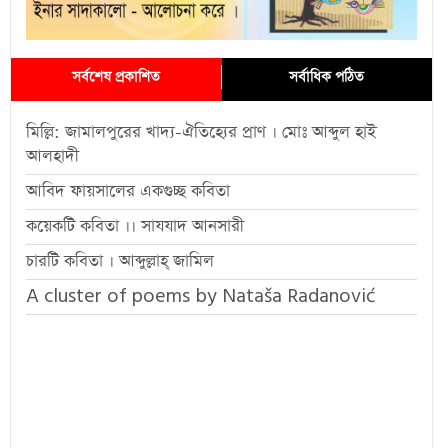
সর্বশেষ প্রকাশিত
সর্বাধিক পঠিত
মিল্লি: জামালপুরের খাদ্য-ঐতিহ্যের প্রাণ । মোঃ আব্দুল হাই
আলহাদী
আবিদ ফায়সালের একগুচ্ছ কবিতা
কয়েকটি কবিতা ।। সাযযাদ আনসারী
চারটি কবিতা । আব্দুল্লাহ্ জামিল
A cluster of poems by Nataša Radanović