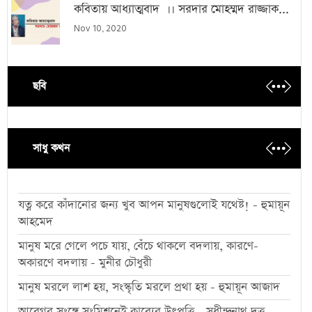
কবিতায় আধ্যাত্মবাদ ।। সরদার মোহম্মদ রাজ্জাক...
Nov 10, 2020
ছবি
সাধু কথন
যত্ন করে কাঁদানোর জন্য খুব আপন মানুষগুলোই যথেষ্ট! - হুমায়ূন
আহমেদ
মানুষ মরে গেলে পচে যায়, বেঁচে থাকলে বদলায়, কারণে-
অকারণে বদলায় - মুনীর চৌধুরী
মানুষ মরলে লাশ হয়, সংস্কৃতি মরলে প্রথা হয় - হুমায়ূন আজাদ
আবেগর সংঙ্গে সংমিশ্রনেই কাব্যের উৎপত্তি - সৃধীন্দ্রনাথ দত্ত