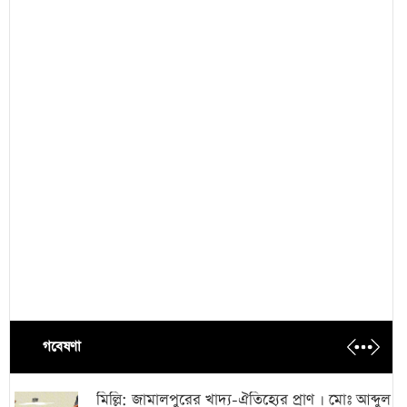
গবেষণা
মিল্লি: জামালপুরের খাদ্য-ঐতিহ্যের প্রাণ । মোঃ আব্দুল