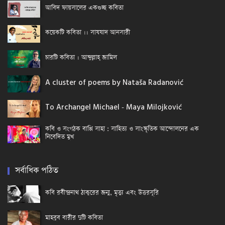
আবিদ ফায়সালের একগুচ্ছ কবিতা
কয়েকটি কবিতা ।। সাযযাদ আনসারী
চারটি কবিতা । আব্দুল্লাহ্ জামিল
A cluster of poems by Nataša Radanović
To Archangel Michael - Maya Milojković
কবি ও সংগঠক বাপ্পি সাহা : সাহিত্য ও সাংস্কৃতিক আন্দোলনের এক
নিবেদিত মুখ
সর্বাধিক পঠিত
কবি রবীন্দ্রনাথ ঠাকুরের জন্ম, মৃত্যু এবং উত্তরসূরি
মাহবুব বারীর দুটি কবিতা