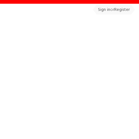
Sign in
or
Register