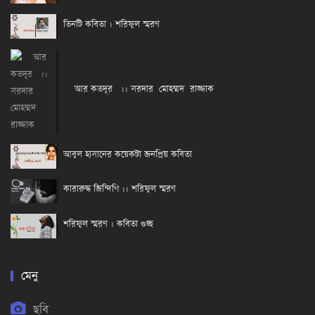
তিনটি কবিতা । শরিফুল স্মরণ
আর কতদূর ।। সরদার মোহম্মদ রাজ্জাক
আবুল হাসানের কয়েকটা জনপ্রিয় কবিতা
কারারুদ্ধ জিন্দিগি ।। শরিফুল স্মরণ
শরিফুল স্মরণ । কবিতা গুচ্ছ
মেনু
ছবি