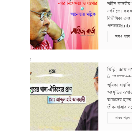
শহীদ কাদরীর জ
নগরীতে। কলকাতা 
বিভীষিকা এবং ত
পদভারে&nb p; বি
আরও পড়ুন
;
মিল্লি: জামাল
Arifu
পোস্ট করেছেন
ভূমিকা বাঙালি 
'সংস্কৃতির রূপা
আমাদের হাতে এ
জীবনযাত্রার সঙ
আরও পড়ুন