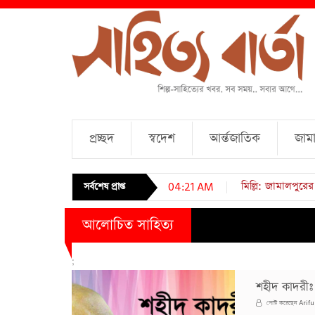
প্রচ্ছদ
স্বদেশ
আর্ন্তজাতিক
জামা
সর্বশেষ প্রাপ্ত
04:21 AM
আলোচিত সাহিত্য
;
শহীদ কাদরীঃ 
Arifu
পোস্ট করেছেন