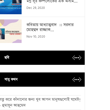
মগ্ন দূর কল্পলোকের এক অসাম...
Dec 29, 2020
কবিতায় আধ্যাত্মবাদ ।। সরদার
মোহম্মদ রাজ্জাক...
Nov 10, 2020
ছবি
সাধু কথন
যত্ন করে কাঁদানোর জন্য খুব আপন মানুষগুলোই যথেষ্ট!
- হুমায়ূন আহমেদ