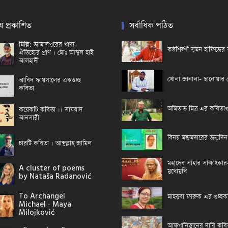
ষ প্রকাশিত
সর্বাধিক পঠিত
মিল্লি: জামালপুরের খাদ্য-
কন্ঠশিল্পী সুমন হাফিজে
ঐতিহ্যের প্রাণ । মোঃ আব্দুল হাই
আলহাদী
খোলা জানালা- ছানোয়ার
আবিদ ফায়সালের একগুচ্ছ
কবিতা
অমিতাভ মিত্র এর কবিতাগু
কয়েকটি কবিতা ।। সাযযাদ
আনসারী
বিনয় মজুমদারের জন্মদিন
চারটি কবিতা । আব্দুল্লাহ্ জামিল
মহাদেব সাহার সাক্ষাৎক
A cluster of poems
মুখোমুখি
by Nataša Radanović
To Archangel
মাহবুবা ফারুক এর গুচ্ছক
Michael - Maya
Milojković
আফগানিস্তানের দারি কবি