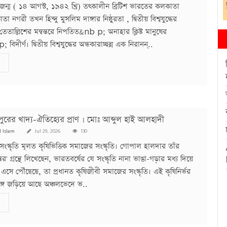
ন্ম ( ১৪ আগস্ট, ১৯৪২ খ্রি) তৎকালীন ব্রিটিশ ভারতের কলকাতা
নগরী তখন হিন্দু মুসলিম দাঙ্গার নিষ্ঠুরতা , দ্বিতীয় বিশ্বযুদ্ধের
েতাল্লিশের মন্বন্তরে নিপতিত&nb p; অনাহার ক্লিষ্ট মানুষের
দীর্ণ। দ্বিতীয় বিশ্বযুদ্ধের অন্ধকারাচ্ছন্ন এক নিরানন্..
পুরের খাদ্য-ঐতিহ্যের প্রাণ । মোঃ আব্দুল হাই আলহাদী
l Islam
Jul 29, 2026
130
সংস্কৃতি মূলত কৃষিভিত্তিক সমাজের সংস্কৃতি। গোপাল হালদার তাঁর
ন্তর' গ্রন্থে লিখেছেন, ভারতবর্ষের যে সংস্কৃতি নানা ভাঙা-গড়ার মধ্য দিয়ে
সে পৌঁছেছে, তা প্রধানত কৃষিজীবী সমাজের সংস্কৃতি। এই কৃষিনির্ভর
্গে জড়িয়ে আছে অঞ্চলভেদে ভ..