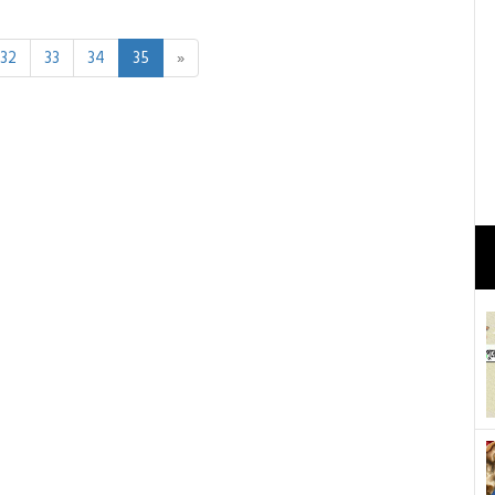
32
33
34
35
»