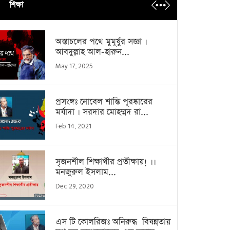
শিক্ষা
অস্তাচলের পথে মুমূর্ষুর সজ্ঞা ।
আবদুল্লাহ আল-হারুন...
May 17, 2025
প্রসংঙ্গঃ নোবেল শান্তি পূরষ্কারের
মর্যাদা । সরদার মোহম্মদ রা...
Feb 14, 2021
সৃজনশীল শিক্ষার্থীর প্রতীক্ষায়! ।।
মনজুরুল ইসলাম...
Dec 29, 2020
এস টি কোলরিজঃ অনিরুদ্ধ বিষন্নতায়