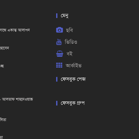
মেনু
ছবি
র সাথে একান্ত আলাপন
ভিডিও
 হোসেন
বই
আর্কাইভ
চ্ছ
ফেসবুক পেজ
ার- আলতাফ শাহনেওয়াজ
ফেসবুক গ্রুপ
বিতা
তা