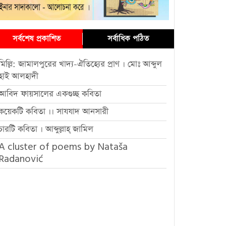
সর্বশেষ প্রকাশিত
সর্বাধিক পঠিত
মিল্লি: জামালপুরের খাদ্য-ঐতিহ্যের প্রাণ । মোঃ আব্দুল
হাই আলহাদী
আবিদ ফায়সালের একগুচ্ছ কবিতা
কয়েকটি কবিতা ।। সাযযাদ আনসারী
চারটি কবিতা । আব্দুল্লাহ্ জামিল
A cluster of poems by Nataša
Radanović