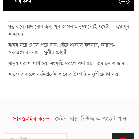
সাধু কথন
যত্ন করে কাঁদানোর জন্য খুব আপন মানুষগুলোই যথেষ্ট! - হুমায়ূন
আহমেদ
মানুষ মরে গেলে পচে যায়, বেঁচে থাকলে বদলায়, কারণে-
অকারণে বদলায় - মুনীর চৌধুরী
মানুষ মরলে লাশ হয়, সংস্কৃতি মরলে প্রথা হয় - হুমায়ূন আজাদ
আবেগর সংঙ্গে সংমিশ্রনেই কাব্যের উৎপত্তি - সৃধীন্দ্রনাথ দত্ত
সাবস্ক্রাইব করুন!
মেইল দ্বারা নিউজ আপডেট পান