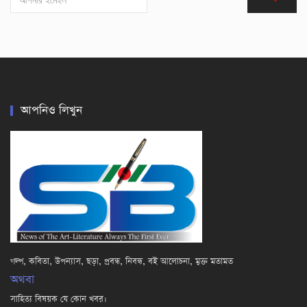
আপনিও লিখুন
গল্প, কবিতা, উপন্যাস, ছড়া, প্রবন্ধ, নিবন্ধ, বই আলোচনা, মুক্ত মতামত
অথবা
সাহিত্য বিষয়ক যে কোন খবর।