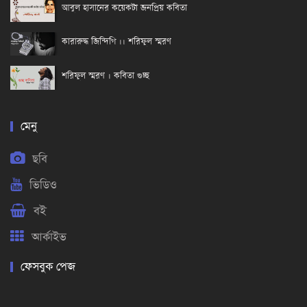
আবুল হাসানের কয়েকটা জনপ্রিয় কবিতা
কারারুদ্ধ জিন্দিগি ।। শরিফুল স্মরণ
শরিফুল স্মরণ । কবিতা গুচ্ছ
মেনু
ছবি
ভিডিও
বই
আর্কাইভ
ফেসবুক পেজ