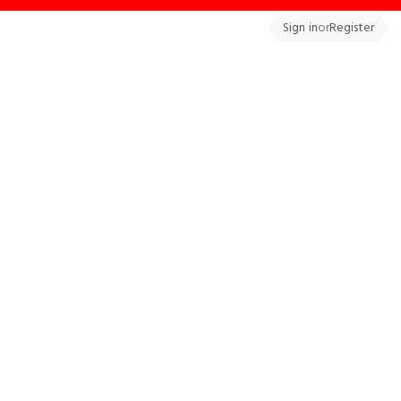
Sign in
or
Register