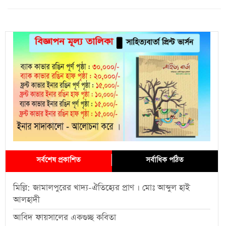
সর্বশেষ প্রকাশিত
সর্বাধিক পঠিত
মিল্লি: জামালপুরের খাদ্য-ঐতিহ্যের প্রাণ । মোঃ আব্দুল হাই
আলহাদী
আবিদ ফায়সালের একগুচ্ছ কবিতা