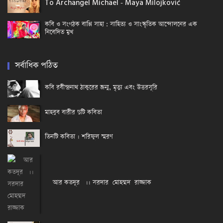
To Archangel Michael - Maya Milojković
কবি ও সংগঠক বাপ্পি সাহা : সাহিত্য ও সাংস্কৃতিক আন্দোলনের এক
নিবেদিত মুখ
সর্বাধিক পঠিত
কবি রবীন্দ্রনাথ ঠাকুরের জন্ম, মৃত্যু এবং উত্তরসূরি
মাহবুব বারীর দুটি কবিতা
তিনটি কবিতা । শরিফুল স্মরণ
আর কতদূর ।। সরদার মোহম্মদ রাজ্জাক