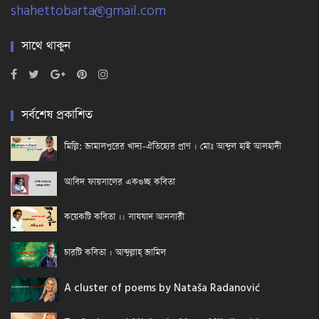
shahettobarta@gmail.com
সাথে থাকুন
সর্বশেষ প্রকাশিত
মিল্লি: জামালপুরের খাদ্য-ঐতিহ্যের প্রাণ । মোঃ আব্দুল হাই আলহাদী
আবিদ ফায়সালের একগুচ্ছ কবিতা
কয়েকটি কবিতা ।। সাযযাদ আনসারী
চারটি কবিতা । আব্দুল্লাহ্ জামিল
A cluster of poems by Nataša Radanović