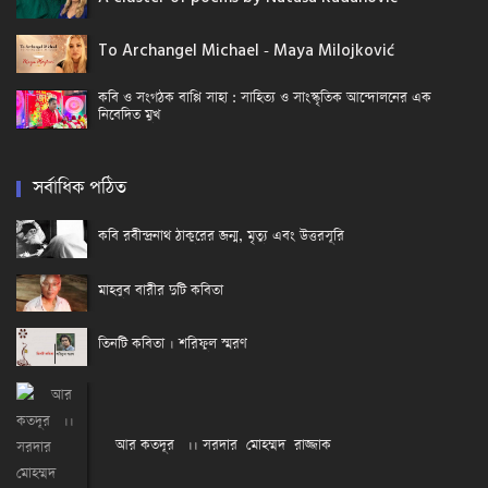
To Archangel Michael - Maya Milojković
কবি ও সংগঠক বাপ্পি সাহা : সাহিত্য ও সাংস্কৃতিক আন্দোলনের এক
নিবেদিত মুখ
সর্বাধিক পঠিত
কবি রবীন্দ্রনাথ ঠাকুরের জন্ম, মৃত্যু এবং উত্তরসূরি
মাহবুব বারীর দুটি কবিতা
তিনটি কবিতা । শরিফুল স্মরণ
আর কতদূর ।। সরদার মোহম্মদ রাজ্জাক