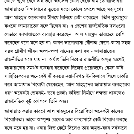
কোলে তুলে নেবে এই ভয়ে অন্যদল কোল থেকে নামাতে রাজি নয়।
জামায়াতও সিন্দাবাদের ভুতের মতো কোলে কোলে আছে মহাসুখে।
আল মাহমুদ অনেকবার ইনিয়ে বিনিয়ে চেষ্টা করেছেন- তিনি বুঝেসুঝে
কখনো জামায়াতের সঙ্গে ছিলেন না। এ দেশের রাজনৈতিক দলগুলো
যেভাবে জামায়াতকে ব্যবহার করেছেন- আল মাহমুদ তারচেয়ে বেশি
করেছেন বলে মনে হয় না। কারণ ভালোবাসা যৌনতা ফেলে-আসা সহজ
সরল গ্রামীণ জীবন অল্প-স্বল্প সাম্যের কথা বলা- জামায়াতের
রাজনীতির সঙ্গে যায় না। অর্থাৎ তিনি নিজের রাজনীতি অক্ষুন্ন রেখেই
জামায়াতের সমর্থন ব্যবহার করেছেন নিজের প্রয়োজনে। যেমন কবি
সাহিত্যিকদের অনেকেই জীবনভর নয়া-দিগন্ত ইনকিলাবে লিখে চাকরি
করে জামায়াত বিরোধী থেকেছেন; আল মাহমুদের জামায়াত ব্যবহারের
ধরণ অনেকটা তেমনই- তবে প্রকট। কবিতা নির্মাণে দক্ষতা থাকলেও
রাজনৈতিক কূট-কৌশলে তিনি অজ্ঞ।
জামায়াত করার কারণে আল মাহমুদের বিরোধিতা অনেকটা কালের
বিরোধিতা। তাকে অস্পৃশ্য রেখেও তার কাব্যপাঠে কেউ বিরোধ করছে
বলে মনে হয় না। খনার জিভ কেটে দিলেও তার অমৃত-বচন সর্বকালে