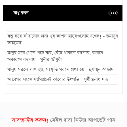
সাধু কথন
যত্ন করে কাঁদানোর জন্য খুব আপন মানুষগুলোই যথেষ্ট! - হুমায়ূন
আহমেদ
মানুষ মরে গেলে পচে যায়, বেঁচে থাকলে বদলায়, কারণে-
অকারণে বদলায় - মুনীর চৌধুরী
মানুষ মরলে লাশ হয়, সংস্কৃতি মরলে প্রথা হয় - হুমায়ূন আজাদ
আবেগর সংঙ্গে সংমিশ্রনেই কাব্যের উৎপত্তি - সৃধীন্দ্রনাথ দত্ত
সাবস্ক্রাইব করুন!
মেইল দ্বারা নিউজ আপডেট পান