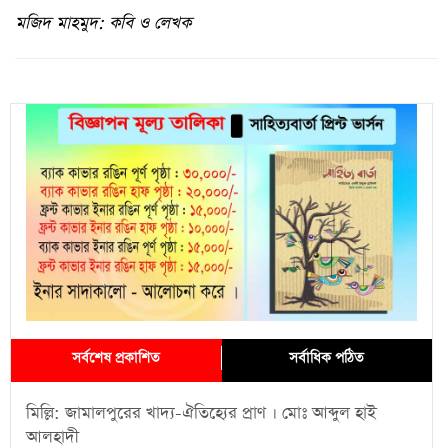
মজিদ মাহমুদ: কবি ও লেখক
সর্বশেষ প্রকাশিত
সর্বাধিক পঠিত
মিল্লি: জামালপুরের খাদ্য-ঐতিহ্যের প্রাণ । মোঃ আব্দুল হাই
আলহাদী