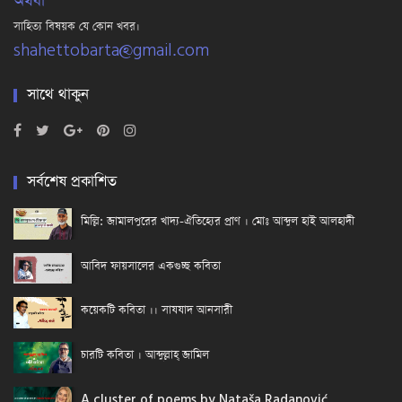
অথবা
সাহিত্য বিষয়ক যে কোন খবর।
shahettobarta@gmail.com
সাথে থাকুন
সর্বশেষ প্রকাশিত
মিল্লি: জামালপুরের খাদ্য-ঐতিহ্যের প্রাণ । মোঃ আব্দুল হাই আলহাদী
আবিদ ফায়সালের একগুচ্ছ কবিতা
কয়েকটি কবিতা ।। সাযযাদ আনসারী
চারটি কবিতা । আব্দুল্লাহ্ জামিল
A cluster of poems by Nataša Radanović