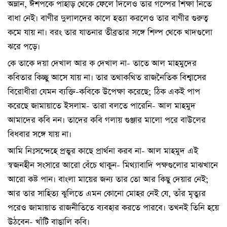
অম্লান, ঈশপকে পাহাড় থেকে ফেলে দিলেও তার গল্পের শিক্ষা নিতে
বাধা নেই। বাণীর দুলালদের কালে হত্যা করলেও তার বাণীর গুরুত্ব
কমে যায় না। বরং তার যাতনার তীব্রতার সঙ্গে শিল্প থেকে খাদগুলো
ঝরে পড়ে।
কে তাকে দয়া দেখাল আর ক দেখাল না- তাতে আল মাহমুদের
কবিতার কিচ্ছু আসে যায় না। তার তথাকথিত রাজনৈতিক বিশ্বাসের
বিরোধীরা যেমন ব্যক্তি-কবিকে উপেক্ষা করেছে; ঠিক একই পাপ
করেছে জামায়াতে ইসলাম- তারা বলতে পারেনি- আল মাহমুদ
আমাদের কবি নন। তাদের কবি গলায় গুঞ্জার মালো পরে বাউলের
বিধবার সঙ্গে যায় না।
আমি নিঃসন্দেহে প্রভুর কাছে প্রার্থনা করব না- আল মাহমুদ এই
স্বজনহীন সংসারে আরো বেঁচে থাকুন- মিথ্যাবাদি পক্ষগুলোর মাঝখানে
আরো কষ্ট পান। বাংলা মায়ের জন্য তার তো আর কিছু দেয়ার নেই;
আর তার সাহিত্য ঝুলিতে এমন কোনো মোহর নেই যে, তাঁর মৃত্যুর
পরেও জামায়াত রাজনীতিতে ব্যবহার করতে পারবে। তখনই তিনি হয়ে
উঠবেন- খাঁটি বাঙালি কবি।