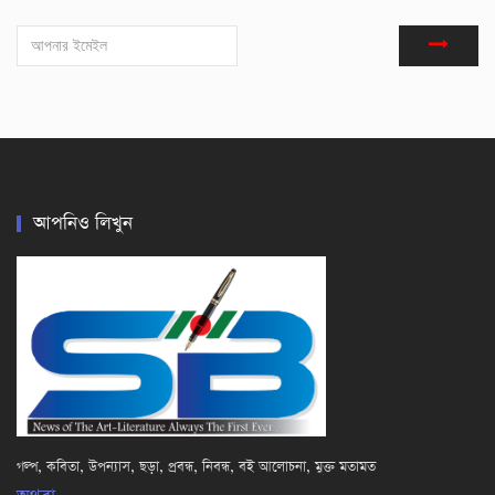
আপনিও লিখুন
গল্প, কবিতা, উপন্যাস, ছড়া, প্রবন্ধ, নিবন্ধ, বই আলোচনা, মুক্ত মতামত