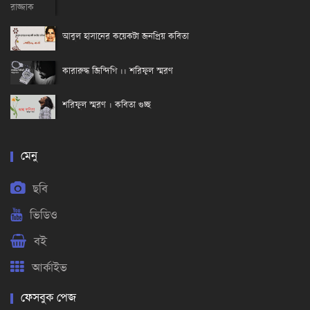
আবুল হাসানের কয়েকটা জনপ্রিয় কবিতা
কারারুদ্ধ জিন্দিগি ।। শরিফুল স্মরণ
শরিফুল স্মরণ । কবিতা গুচ্ছ
মেনু
ছবি
ভিডিও
বই
আর্কাইভ
ফেসবুক পেজ