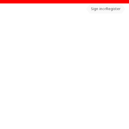
Sign in
or
Register