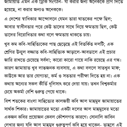
জামায়াত এমন এক ট্রিকি সংগঠন- যা করার জন্য অনেককে প্রাণ দিতে
হয়েছে, না করার জন্যও অনেককে।
এ দেশের স্বাধিকার আন্দোলনে যেমন তারা ঘাতকের পক্ষে ছিল;
আবার স্বাধীনতার পরে কেউ তাদের সাথে নিয়ে ক্ষমতায় ছিল, কেউ
তাদের বিরোধিতার কথা বলে ক্ষমতায় থাকতে চায়।
খুব কম কবি-সাহিত্যিকের পাছ ছেড়েছে এই বিতর্কিত দলটি; এক
শ্রেণির উন্মূল বজ্জাত কবি-সাহিত্যিক আড়ালে-আবডালে এই প্রচার
জারি রাখতে চেয়েছে সর্বদা; কারো কারো গায়ে নাকি রয়েছে এর গন্ধ।
কারণ জামায়াত খুব লাভজনক ব্যবসায়, এ কথা বললে সাতখুন মাফ;
কাউকে আর তার যোগ্যতা, কর্ম ও সততার পরীক্ষা দিতে হয় না। এক
কথায় অন্যের সকল কীর্তি ধূলিসাৎ করে দেয়া যায়। তখন বিশ্বকর্মার
চেয়ে অকর্মা বেশি গুরুত্ব পেয়ে থাকে।
বিশ শতকের বাংলা সাহিত্যের কালজয়ী কবি আল মাহমুদ জামায়াতের
সার্থক শিকার। জামায়াতের মতো একটা দলের আল মাহমুদের মতো
একজন কবির প্রয়োজন কেবল কৌশলগত কারণে। সোনালি কাবিন
লেখার জন্য যদি আল মাহমুদ গুরুত্বপূর্ণ কবি হয়ে থাকেন- তাহলে এই