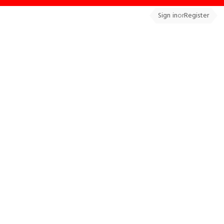
Sign in
or
Register