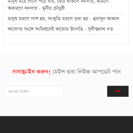
মানুষ মরে গেলে পচে যায়, বেঁচে থাকলে বদলায়, কারণে-
অকারণে বদলায় - মুনীর চৌধুরী
মানুষ মরলে লাশ হয়, সংস্কৃতি মরলে প্রথা হয় - হুমায়ূন আজাদ
আবেগর সংঙ্গে সংমিশ্রনেই কাব্যের উৎপত্তি - সৃধীন্দ্রনাথ দত্ত
সাবস্ক্রাইব করুন!
মেইল দ্বারা নিউজ আপডেট পান