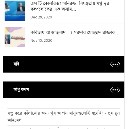
এস টি কোলরিজঃ অনিরুদ্ধ বিষন্নতায় মগ্ন দূর
কল্পলোকের এক অসাম...
Dec 29, 2020
কবিতায় আধ্যাত্মবাদ ।। সরদার মোহম্মদ রাজ্জাক...
Nov 10, 2020
ছবি
সাধু কথন
যত্ন করে কাঁদানোর জন্য খুব আপন মানুষগুলোই যথেষ্ট! - হুমায়ূন
আহমেদ