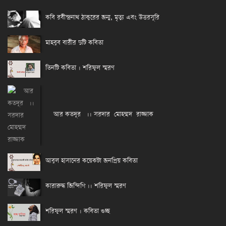
কবি রবীন্দ্রনাথ ঠাকুরের জন্ম, মৃত্যু এবং উত্তরসূরি
মাহবুব বারীর দুটি কবিতা
তিনটি কবিতা । শরিফুল স্মরণ
আর কতদূর ।। সরদার মোহম্মদ রাজ্জাক
আবুল হাসানের কয়েকটা জনপ্রিয় কবিতা
কারারুদ্ধ জিন্দিগি ।। শরিফুল স্মরণ
শরিফুল স্মরণ । কবিতা গুচ্ছ