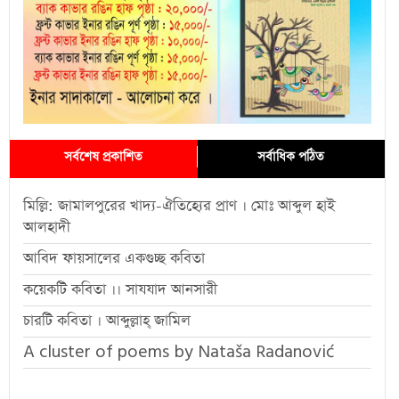
সর্বশেষ প্রকাশিত
সর্বাধিক পঠিত
মিল্লি: জামালপুরের খাদ্য-ঐতিহ্যের প্রাণ । মোঃ আব্দুল হাই
আলহাদী
আবিদ ফায়সালের একগুচ্ছ কবিতা
কয়েকটি কবিতা ।। সাযযাদ আনসারী
চারটি কবিতা । আব্দুল্লাহ্ জামিল
A cluster of poems by Nataša Radanović