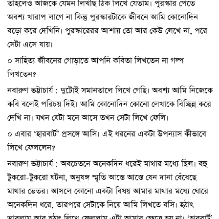
তাহলেও আজকে যেমন লিখছি ঠিক লিখে যেতাম। পুরস্কার পেতে
অবশ্য খারাপ লাগে না কিন্তু পুরস্কারটাকে জীবনে আমি কোনোদিন
বড়ো করে দেখিনি। পুরস্কারেরর আশায় তো আর কেউ লেখে না, পরে
সেটা এসে যায়।
০ সাহিত্য জীবনের গোড়াতে আপনি কবিতা লিখতেন না গল্প
লিখতেন?
নবারুণ ভট্টাচার্য : দুটোই সমানতালে লিখে গেছি। অবশ্য আমি নিজেকে
কবি বলেই পরিচয় দিই। আমি কোনোদিন কোনো লেখাকে বিচ্ছিন্ন করে
দেখি না। যখন যেটা মনে আসে তখন সেটা লিখে ফেলি।
০ এবার ‘হারবার্ট’ প্রসঙ্গে আসি। এই ধরনের একটা উপন্যাস কীভাবে
লিখে ফেললেন?
নবারুণ ভট্টাচার্য : অবচেতনে অনেকদিন ধরেই মাথার মধ্যে ছিল। বহু
টুকরো-টুকরো ঘটনা, অনুষঙ্গ স্মৃতি আস্তে আস্তে যেন দানা বেঁধেছে
মাথার ভেতর। আসলে কোনো একটা বিষয় আমার মাথার মধ্যে ঘোরে
অনেকদিন ধরে, তারপরে সেটাকে নিয়ে আমি লিখতে বসি। হঠাৎ
ভাবলাম আর হঠাৎ লিখে ফেললাম এটা আমার ক্ষেত্রে হয় না। ‘হারবার্ট’