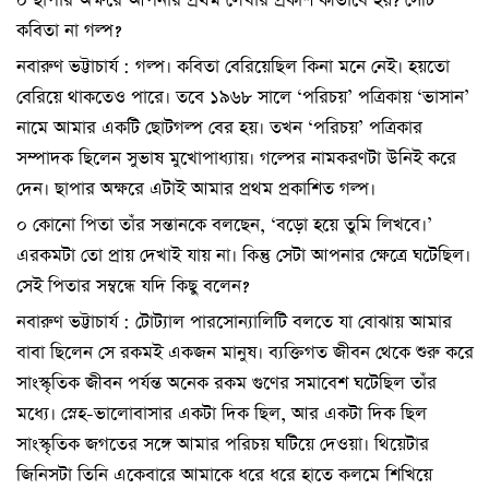
০ ছাপার অক্ষরে আপনার প্রথম লেখার প্রকাশ কীভাবে হয়? সেটি
কবিতা না গল্প?
নবারুণ ভট্টাচার্য : গল্প। কবিতা বেরিয়েছিল কিনা মনে নেই। হয়তো
বেরিয়ে থাকতেও পারে। তবে ১৯৬৮ সালে ‘পরিচয়’ পত্রিকায় ‘ভাসান’
নামে আমার একটি ছোটগল্প বের হয়। তখন ‘পরিচয়’ পত্রিকার
সম্পাদক ছিলেন সুভাষ মুখোপাধ্যায়। গল্পের নামকরণটা উনিই করে
দেন। ছাপার অক্ষরে এটাই আমার প্রথম প্রকাশিত গল্প।
০ কোনো পিতা তাঁর সন্তানকে বলছেন, ‘বড়ো হয়ে তুমি লিখবে।’
এরকমটা তো প্রায় দেখাই যায় না। কিন্তু সেটা আপনার ক্ষেত্রে ঘটেছিল।
সেই পিতার সম্বন্ধে যদি কিছু বলেন?
নবারুণ ভট্টাচার্য : টোট্যাল পারসোন্যালিটি বলতে যা বোঝায় আমার
বাবা ছিলেন সে রকমই একজন মানুষ। ব্যক্তিগত জীবন থেকে শুরু করে
সাংস্কৃতিক জীবন পর্যন্ত অনেক রকম গুণের সমাবেশ ঘটেছিল তাঁর
মধ্যে। স্নেহ-ভালোবাসার একটা দিক ছিল, আর একটা দিক ছিল
সাংস্কৃতিক জগতের সঙ্গে আমার পরিচয় ঘটিয়ে দেওয়া। থিয়েটার
জিনিসটা তিনি একেবারে আমাকে ধরে ধরে হাতে কলমে শিখিয়ে