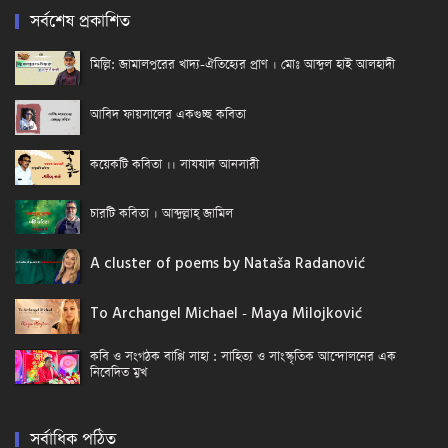
সর্বশেষ প্রকাশিত
মিল্লি: জামালপুরের খাদ্য-ঐতিহ্যের প্রাণ । মোঃ আব্দুল হাই আলহাদী
আবিদ ফায়সালের একগুচ্ছ কবিতা
কয়েকটি কবিতা ।। সাযযাদ আনসারী
চারটি কবিতা । আব্দুল্লাহ্ জামিল
A cluster of poems by Nataša Radanović
To Archangel Michael - Maya Milojković
কবি ও সংগঠক বাপ্পি সাহা : সাহিত্য ও সাংস্কৃতিক আন্দোলনের এক
নিবেদিত মুখ
সর্বাধিক পঠিত