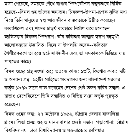
মাত্রা পেয়েছে, সময়কে গেঁথে রাখার শিল্পকৌশল নতুনভাবে নির্মিত
হয়েছে--বিমল গুহ তাঁদের অন্যতম। চিত্রকল্প-উপমা-রূপক সৃষ্টির মধ্য
দিয়ে তিনি মানুষের স্বপ্ন আর জীবন বাস্তবতাকে উন্নীত করেছেন
কাব্যশিল্পে এবং শব্দের চাতুর্য ব্যবহারে নির্মাণ করে চলেছেন
জাতিসত্তার চিরন্তন শিল্পরূপ। তাঁর কবিতার আত্মার স্বরূপ বহুমুখী
আলোকছটায় উদ্ভাসিত। নিজে যা উপলব্ধ
ি করেন--কবিতার
শৈলীপ্রকরণে তা হয়ে ওঠে সার্বজনীন এবং তা সমকালকে ডিঙিয়ে যায়
শাশ্বতের কাছে।
বিমল গুহের গ্রন্থ সংখ্যা ৩২; তম্মধ্যে কাব্য: ১৩টি, কিশোর কাব্য: ৭টি
ও অন্যান্য গ্রন্থ: ১২টি। সাহিত্যে অবদানের জন্য বাংলাদেশ সরকার
কর্তৃক ১৯৭৯ সালে লাভ করেছেন দেশের শ্রেষ্ঠ তরুণ কবির সম্মান। এ
ছাড়াও দেশেবিদেশে তিনি সম্মানিত ও বিভিন্ন সংস্থা কর্তৃক পুরস্কৃত
হয়েছেন।
বিমল গুহের জন্ম: ২৭ অক্টোবর ১৯৫২, চট্টগ্রাম জেলার বাজালিয়া
গ্রামে। পিতা প্রসন্ন গুহ ও মানদাবালার জ্যেষ্ঠ সন্তান। পড়াশোনা: চট্টগ্রাম
বিশ্ববিদ্যালয়, ঢাকা বিশ্ববিদ্যালয় ও যুক্তরাজ্যের নেপিয়ার