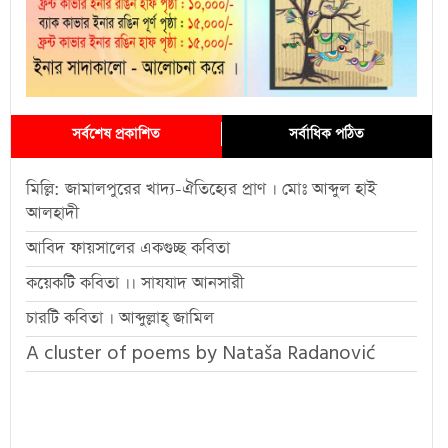
সর্বশেষ প্রকাশিত
সর্বাধিক পঠিত
মিল্লি: জামালপুরের খাদ্য-ঐতিহ্যের প্রাণ । মোঃ আব্দুল হাই
আলহাদী
আবিদ ফায়সালের একগুচ্ছ কবিতা
কয়েকটি কবিতা ।। সাযযাদ আনসারী
চারটি কবিতা । আব্দুল্লাহ্ জামিল
A cluster of poems by Nataša Radanović