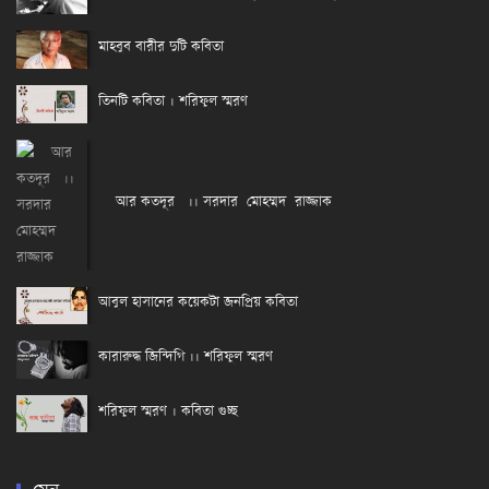
মাহবুব বারীর দুটি কবিতা
তিনটি কবিতা । শরিফুল স্মরণ
আর কতদূর ।। সরদার মোহম্মদ রাজ্জাক
আবুল হাসানের কয়েকটা জনপ্রিয় কবিতা
কারারুদ্ধ জিন্দিগি ।। শরিফুল স্মরণ
শরিফুল স্মরণ । কবিতা গুচ্ছ