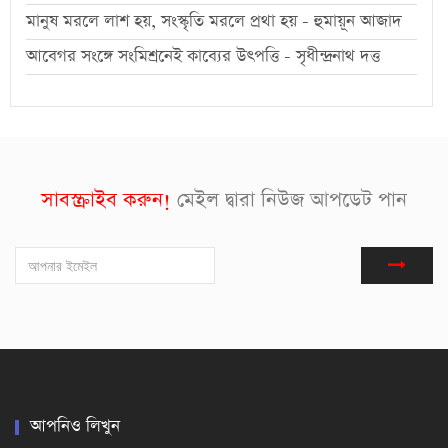
মানুষ মরলে লাশ হয়, সংস্কৃতি মরলে প্রথা হয় - হুমায়ূন আজাদ
আবেগর সংঙ্গে সংমিশ্রনেই কাব্যের উৎপত্তি - সৃধীন্দ্রনাথ দত্ত
সাবস্ক্রাইব করুন!
মেইল দ্বারা নিউজ আপডেট পান
আপনিও লিখুন