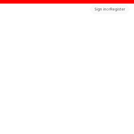
Sign in
or
Register