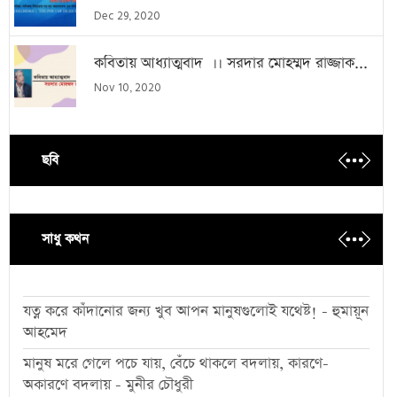
Dec 29, 2020
কবিতায় আধ্যাত্মবাদ ।। সরদার মোহম্মদ রাজ্জাক...
Nov 10, 2020
ছবি
সাধু কথন
যত্ন করে কাঁদানোর জন্য খুব আপন মানুষগুলোই যথেষ্ট! - হুমায়ূন
আহমেদ
মানুষ মরে গেলে পচে যায়, বেঁচে থাকলে বদলায়, কারণে-
অকারণে বদলায় - মুনীর চৌধুরী