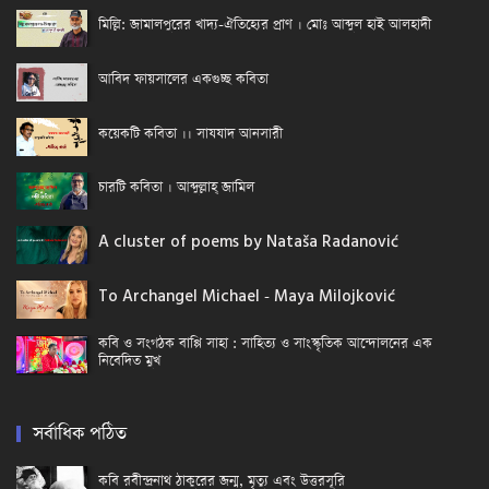
মিল্লি: জামালপুরের খাদ্য-ঐতিহ্যের প্রাণ । মোঃ আব্দুল হাই আলহাদী
আবিদ ফায়সালের একগুচ্ছ কবিতা
কয়েকটি কবিতা ।। সাযযাদ আনসারী
চারটি কবিতা । আব্দুল্লাহ্ জামিল
A cluster of poems by Nataša Radanović
To Archangel Michael - Maya Milojković
কবি ও সংগঠক বাপ্পি সাহা : সাহিত্য ও সাংস্কৃতিক আন্দোলনের এক
নিবেদিত মুখ
সর্বাধিক পঠিত
কবি রবীন্দ্রনাথ ঠাকুরের জন্ম, মৃত্যু এবং উত্তরসূরি