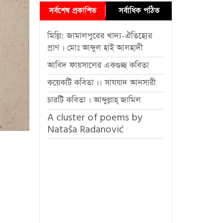
সর্বশেষ প্রকাশিত
সর্বাধিক পঠিত
মিল্লি: জামালপুরের খাদ্য-ঐতিহ্যের
প্রাণ । মোঃ আব্দুল হাই আলহাদী
আবিদ ফায়সালের একগুচ্ছ কবিতা
কয়েকটি কবিতা ।। সাযযাদ আনসারী
চারটি কবিতা । আব্দুল্লাহ্ জামিল
A cluster of poems by
Nataša Radanović