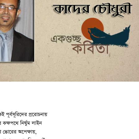
 পূর্বসূরিদের প্ররোচনায়
ীর কক্ষপথে নির্ঘুম লাইন
ি ভোরের অপেক্ষায়,