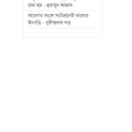
প্রথা হয় - হুমায়ূন আজাদ
আবেগর সংঙ্গে সংমিশ্রনেই কাব্যের
উৎপত্তি - সৃধীন্দ্রনাথ দত্ত