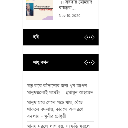
।। সরদার মোহম্মদ
রাজ্জাক...
Nov 10, 2020
ছবি
সাধু কথন
যত্ন করে কাঁদানোর জন্য খুব আপন
মানুষগুলোই যথেষ্ট! - হুমায়ূন আহমেদ
মানুষ মরে গেলে পচে যায়, বেঁচে
থাকলে বদলায়, কারণে-অকারণে
বদলায় - মুনীর চৌধুরী
মানুষ মরলে লাশ হয়, সংস্কৃতি মরলে