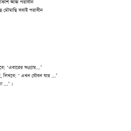
 আকাশ আজ পরাধীন
াছ মৌমাছি সবাই পরাধীন
বে: ‘এবারের সংগ্রাম...’
, লিখবে: ‘ এখন যৌবন যার ...’
 ...’ ।