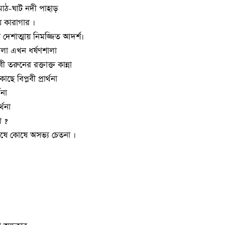
মাঠ-ঘাট নদী পাহাড়
কারাগার ।
 দেশাত্মায় নিমজ্জিত আদর্শ।
ালা এখন ধর্ষণশালা
ী তরুনের রক্তাক্ত কান্না
ছে বিপ্লবী প্রার্থনা
থনা
্থনা
া ?
ে কোষে অসভ্য চেতনা ।
।