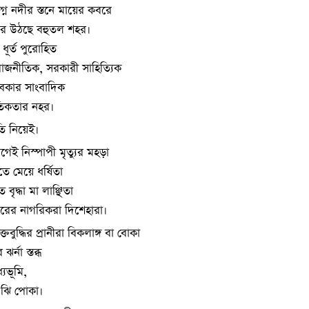
্ন নদীর স্তনে মায়ের কবরে
ে উঠছে বহুতল শহর।
 ধূর্ত পুরোহিত
রাজনীতিক, সরকারী সাহিত্যিক
 বেকার সাংবাদিক
তিকতার নহর।
ি নিয়েই।
েই নিস্পাপী মৃত্যুর মহড়া
ে মেয়ে ধর্ষিতা
ৃদ্ধা মা লাঞ্ছিতা
ত্তরের নাগরিকরা দিশেহারা।
বুদ্ধির প্রানীরা বিকলাঙ্গ বা বোকা
ঝর্না স্তব্ধ
যভূমি,
-ঝি পোকা।