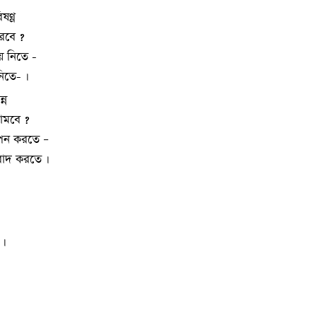
ষণ্ণ
রবে ?
য়ে নিতে -
 নিতে- ।
্ন
ামবে ?
 বপন করতে –
ষাবাদ করতে ।
 ।