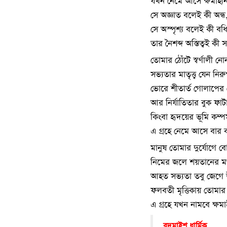
যখন নেমে আসে ক্ষমাহীন
সে অজ্ঞাত বলেই কী অন্ধ,
সে অস্পৃশ্য বলেই কী বধি
তার নৈশব্দ অস্তিত্বই কী
তোমার ঠোঁটে স্বর্ণালী নোনা
সভ্যতার মাতৃত্ত্ব যেন নি
ভোরে শীতার্ত গোলাপের যো
আর নির্যাতিতার বুক ফাটা 
কিংবা হৃদয়ের ভূমি কম্পম
এ গ্রহে নেমে আসে বার ব
মানুষ তোমার দুর্যোগে ব
নিমের জলে শয়তানের ম
আহত সভ্যতা তবু জেগে 
ফলবতী মৃত্তিকায় তোমার প
এ গ্রহে যখন নামবে ক্ষমা
বদমাইশ ধার্মিক