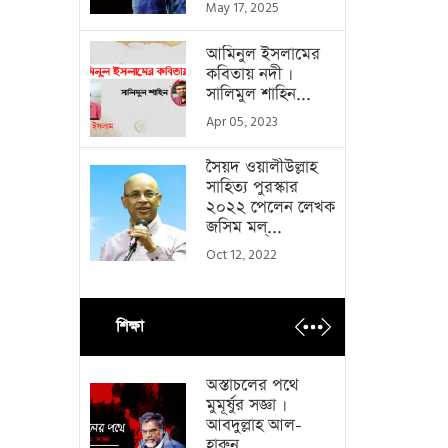
May 17, 2025
আমিনুল ইসলামের
কবিতায় নদী ।
সালিমুল শাহিন...
Apr 05, 2023
সৈয়দ ওয়ালীউল্লাহ
সাহিত্য পুরস্কার
২০২২ পেলেন লেখক
জসিম মল্...
Oct 12, 2022
শিক্ষা
অস্তাচলের পথে
মুমূর্ষুর সজ্ঞা ।
আবদুল্লাহ আল-
হারুন...