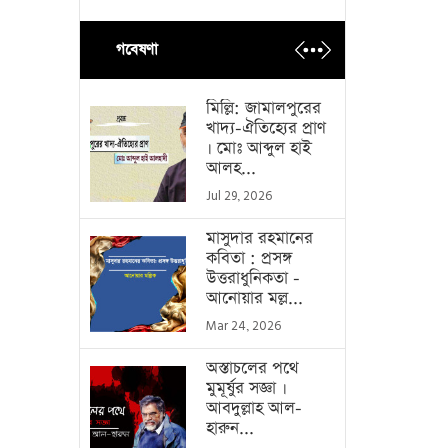
গবেষণা
মিল্লি: জামালপুরের
খাদ্য-ঐতিহ্যের প্রাণ
। মোঃ আব্দুল হাই
আলহ...
Jul 29, 2026
মাসুদার রহমানের
কবিতা : প্রসঙ্গ
উত্তরাধুনিকতা -
আনোয়ার মল্ল...
Mar 24, 2026
অস্তাচলের পথে
মুমূর্ষুর সজ্ঞা ।
আবদুল্লাহ আল-
হারুন...