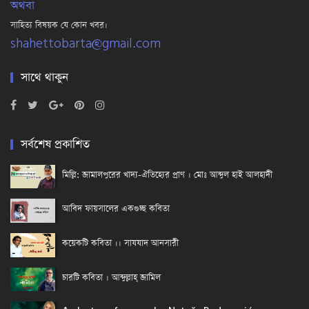
অথবা
সাহিত্য বিষয়ক যে কোন খবর।
shahettobarta@gmail.com
সাথে থাকুন
সর্বশেষ প্রকাশিত
মিল্লি: জামালপুরের খাদ্য-ঐতিহ্যের প্রাণ । মোঃ আব্দুল হাই আলহাদী
আবিদ ফায়সালের একগুচ্ছ কবিতা
কয়েকটি কবিতা ।। সাযযাদ আনসারী
চারটি কবিতা । আব্দুল্লাহ্ জামিল