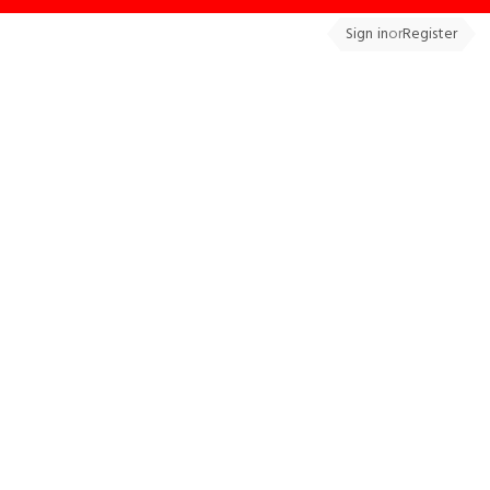
Sign in
or
Register