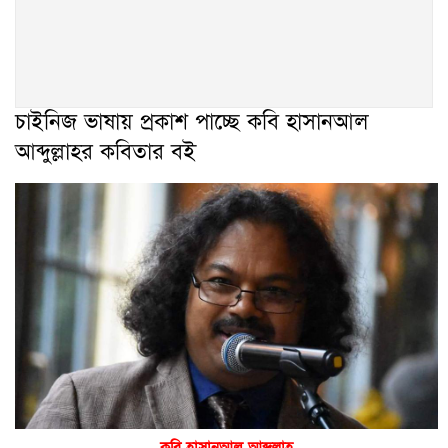
চাইনিজ ভাষায় প্রকাশ পাচ্ছে কবি হাসানআল
আব্দুল্লাহর কবিতার বই
কবি হাসানআল আব্দুল্লাহ