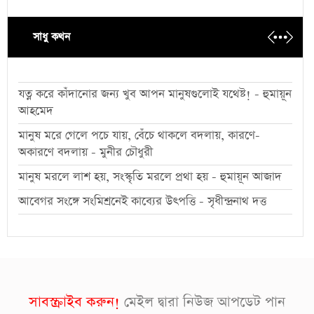
সাধু কথন
যত্ন করে কাঁদানোর জন্য খুব আপন মানুষগুলোই যথেষ্ট! - হুমায়ূন
আহমেদ
মানুষ মরে গেলে পচে যায়, বেঁচে থাকলে বদলায়, কারণে-
অকারণে বদলায় - মুনীর চৌধুরী
মানুষ মরলে লাশ হয়, সংস্কৃতি মরলে প্রথা হয় - হুমায়ূন আজাদ
আবেগর সংঙ্গে সংমিশ্রনেই কাব্যের উৎপত্তি - সৃধীন্দ্রনাথ দত্ত
সাবস্ক্রাইব করুন!
মেইল দ্বারা নিউজ আপডেট পান