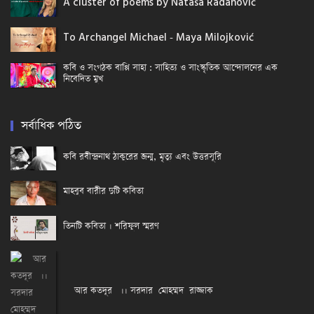
A cluster of poems by Nataša Radanović
To Archangel Michael - Maya Milojković
কবি ও সংগঠক বাপ্পি সাহা : সাহিত্য ও সাংস্কৃতিক আন্দোলনের এক
নিবেদিত মুখ
সর্বাধিক পঠিত
কবি রবীন্দ্রনাথ ঠাকুরের জন্ম, মৃত্যু এবং উত্তরসূরি
মাহবুব বারীর দুটি কবিতা
তিনটি কবিতা । শরিফুল স্মরণ
আর কতদূর ।। সরদার মোহম্মদ রাজ্জাক