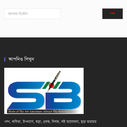
আপনিও লিখুন
গল্প, কবিতা, উপন্যাস, ছড়া, প্রবন্ধ, নিবন্ধ, বই আলোচনা, মুক্ত মতামত