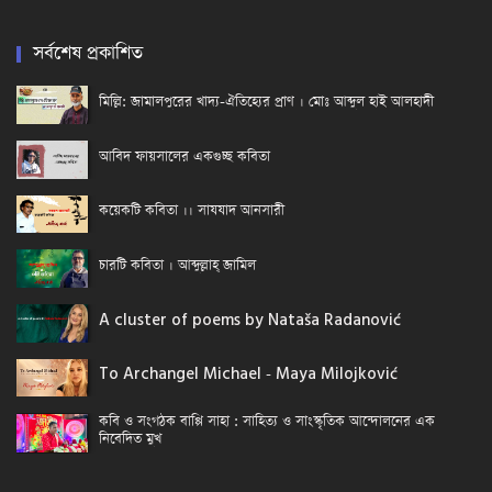
সর্বশেষ প্রকাশিত
মিল্লি: জামালপুরের খাদ্য-ঐতিহ্যের প্রাণ । মোঃ আব্দুল হাই আলহাদী
আবিদ ফায়সালের একগুচ্ছ কবিতা
কয়েকটি কবিতা ।। সাযযাদ আনসারী
চারটি কবিতা । আব্দুল্লাহ্ জামিল
A cluster of poems by Nataša Radanović
To Archangel Michael - Maya Milojković
কবি ও সংগঠক বাপ্পি সাহা : সাহিত্য ও সাংস্কৃতিক আন্দোলনের এক
নিবেদিত মুখ