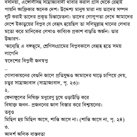
বসনিয়া, এঙ্গোলীসহ সাম্রাজ্যবাদী থাবার করাল গ্রাস থেকে রেহাই
পায়নি আফ্রিকার অনেক দেশ। উদ্দেশ্য মানুষ মারা নয় তাদের সম্পদ
লুট করাই তাদের প্রকৃত চিন্তাচেতনা। তাদের লোলুপতা দেখে আমাদের
দেশে ইকাডুয়ের বিপ্লব যে বেহাৎ হয়েছিল তা সলিমুল্লাহ খানের লেখার
মতো করে মানিকের লেখাও কাব্যিক প্রকাশ বাড়তি অর্জন। তার
উচ্চারণ-
‘জন্মেছি এ বঙ্গভূমে, শ্রেণিসংগ্রামের বিপ্লবকালে বেহাহ হতে সময়
লাগেনি
স্বদেশের বিপ্লবী জনস্বপ্ন
..
গোলাকায়নের বেগুনি জালে প্রতিযুদ্ধও আমাদের ঘাড়ে চাপিয়ে দেয়,
চতুর সাম্রাজ্যবাদ (সাম্রাজ্যবাদ, পৃ. ২৩)।
২.
ফেনাফুলের নিষিক্ত মধুরেণু চুষে ওড়াউড়ি করে
বিষাক্ত জনন- প্রজননের জাল বিস্তার করে বিশ্বায়নের।
তবুও
মিছিল হয় মিছিল আসে, শান্তি আসে না। (শান্তি আসে না, পৃ. ২৪)
৩.
আদর্শ অলিক বাস্তবতা