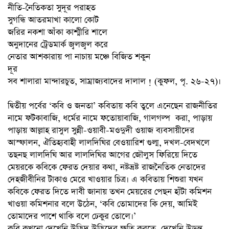
নীতি-নৈতিকতা সুদূর পরাহত
সুগন্ধি আতরমাখা কালো কোট
জরির নকশা আঁকা কাশ্মীরি শালে
অনুদানের ট্রেডমার্ক জ্বলজ্বল করে
নেতার আশকারায় পা নাচায় মঞ্চে বিজিত শকুন
দূর
সব শালারা মান্দারচুত, সাম্রাজ্যবাদের দালাল ! (কুফল, পৃ. ২৬-২৭)।
দ্বিতীয় পর্বের ‘কবি ও জনতা’ কবিতায় কবি তুলে এনেছেন রাজনীতির
নামে ফটকাবাজি, ধর্মের নামে ফতোয়াবাজি, গালগল্প করা, পাড়ায়
পাড়ায় আল্লাহ রাসুল সুন্নী-ওয়াবী-মওদুদী ওয়াজ ব্যবসায়ীদের
আস্ফালন, ঐতিহ্যবাহী লালদিঘির বেওয়ারিশ গুল্ম, দখল-বেদখলে
তছনছ লালদিঘি আর লালদিঘির আগের জৌলুস ফিরিয়ে দিতে
মেয়রকে কবিকে ফেরত দেয়ার কথা, নষ্টভ্রষ্ট রাজনৈতিক নেতাদের
দেহজীবীনির টাকাও মেরে খাওয়ার চিত্র। এ কবিতায় শিশুরা যখন
কবিকে ফেরত দিতে দাবী জানায় তখন মেয়রের পেছন হাঁটা কমিশন
খাওয়া কমিশনার বলে উঠেন, ‘কবি তোমাদের কি দেয়, আমিই
তোমাদের পাশে থাকি বলে ঢেকুর তোলে।’
কবি কখনো দেখেনি উদ্ভিদ উদ্ভিদের ক্ষতি করতে, দেখেনি উড়ন্ত