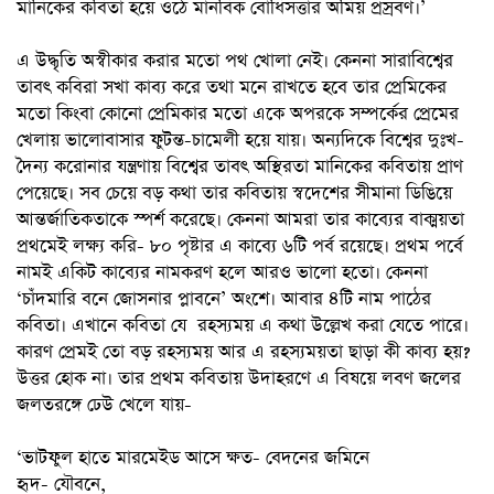
মানিকের কবিতা হয়ে ওঠে মানবিক বোধিসত্তার অমিয় প্রস্রবণ।’
এ উদ্ধৃতি অস্বীকার করার মতো পথ খোলা নেই। কেননা সারাবিশ্বের
তাবৎ কবিরা সখা কাব্য করে তথা মনে রাখতে হবে তার প্রেমিকের
মতো কিংবা কোনো প্রেমিকার মতো একে অপরকে সম্পর্কের প্রেমের
খেলায় ভালোবাসার ফুটন্ত-চামেলী হয়ে যায়। অন্যদিকে বিশ্বের দুঃখ-
দৈন্য করোনার যন্ত্রণায় বিশ্বের তাবৎ অস্থিরতা মানিকের কবিতায় প্রাণ
পেয়েছে। সব চেয়ে বড় কথা তার কবিতায় স্বদেশের সীমানা ডিঙিয়ে
আন্তর্জাতিকতাকে স্পর্শ করেছে। কেননা আমরা তার কাব্যের বাক্ময়তা
প্রথমেই লক্ষ্য করি- ৮০ পৃষ্টার এ কাব্যে ৬টি পর্ব রয়েছে। প্রথম পর্বে
নামই একিট কাব্যের নামকরণ হলে আরও ভালো হতো। কেননা
‘চাঁদমারি বনে জোসনার প্লাবনে’ অংশে। আবার ৪টি নাম পাঠের
কবিতা। এখানে কবিতা যে রহস্যময় এ কথা উল্লেখ করা যেতে পারে।
কারণ প্রেমই তো বড় রহস্যময় আর এ রহস্যময়তা ছাড়া কী কাব্য হয়?
উত্তর হোক না। তার প্রথম কবিতায় উদাহরণে এ বিষয়ে লবণ জলের
জলতরঙ্গে ঢেউ খেলে যায়-
‘ভাটফুল হাতে মারমেইড আসে ক্ষত- বেদনের জমিনে
হৃদ- যৌবনে,