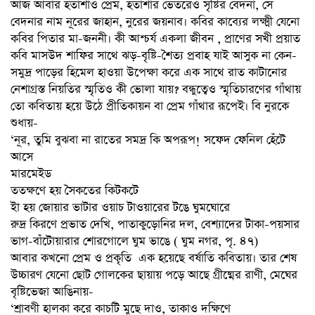
আজ আবার হতাশাও প্রেম, হতাশার ভেতরেও সৃষ্টির বেদনা, সে
বেদনার নাম নূরের জাহান, নুরের জয়নাব। কবির কাব্যের লক্ষ্মী যেনো
কবির পিতার মা-জননী। কী আশ্চর্য একলা জীবন , প্রাণের সখী প্রয়াত
কবি মাসউদ শাফির সাথে ঝড়-বৃষ্টি-শৈত্য প্রবাহ যাই আসুক না কেন-
সমুদ্র পাড়ের হিমেল হাওয়া উপেক্ষা করে এক সাথে রাত কাটানোর
নেশাগ্রস্ত নিয়তির স্মৃতিও কী ভোলা যায়? বন্ধুত্বেও স্মৃতিচারণের গাঁথায়
তো কবিতায় হয়ে উঠে প্রীতিকায়ন বা প্রেম গাঁথার রূপেই। বি নুরকে
শুধায়-
‘নূর, তুমি বুঝবা না রাতের সমদ্র কি অপরূপ! সফেদ ফেনিল হেঁটে
আসে
মারমেইড
ততক্ষণে হয় সৈকতের কিটকটে
ইা হয় জোয়ার ভাটার ওয়াচ টাওয়ারের টঙে ঘুমঘোরে
রুদ্র কিরণে প্রভাত দেখি, পাতাকুড়োনির দল, বেশ্যাদের টাকা-পয়সার
ভাগ-বাঁটোয়ারার শোরগোলে ঘুম ভাঙে ( ঘুম নগর, পৃ. ৪৭)
আবার কখনো প্রেম ও প্রকৃতি এক হয়েছে বর্ষাতি কবিতায়। তার শেষ
উচ্চারণ যেনো ছোট গোলকের ছায়ায় পড়ে আছে গ্রীষ্মের রাণী, মেঘের
বৃষ্টিভেজা আঙিনায়-
‘শ্রাবণী হালকা করে কাচটি মুছে দাও, তাকাও দক্ষিণে