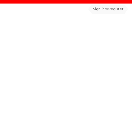
Sign in
or
Register