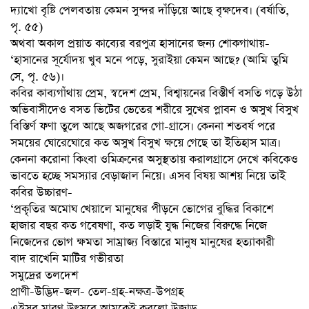
দ্যাখো বৃষ্টি পেলবতায় কেমন সুন্দর দাঁড়িয়ে আছে বৃক্ষদেব। (বর্ষাতি,
পৃ. ৫৫)
অথবা অকাল প্রয়াত কাব্যের বরপুত্র হাসানের জন্য শোকগাথায়-
‘হাসানের সূর্যোদয় খুব মনে পড়ে, সুরাইয়া কেমন আছে? (আমি তুমি
সে, পৃ. ৫৬)।
কবির কাব্যগাঁথায় প্রেম, স্বদেশ প্রেম, বিশ্বায়নের বিস্তীর্ণ বসতি গড়ে উঠা
অভিবাসীদেও বসত ভিটের ভেতের শরীরে সুখের প্লাবন ও অসুখ বিসুখ
বিস্তির্ণ ফণা তুলে আছে অজগরের গো-গ্রাসে। কেননা শতবর্ষ পরে
সময়ের ঘোরেঘোরে কত অসুখ বিসুখ ক্ষয়ে গেছে তা ইতিহাস মাত্র।
কেননা করোনা কিংবা ওমিক্রনের অসুস্থতায় করালগ্রাসে দেখে কবিকেও
ভাবতে হচ্ছে সমস্যার বেড়াজাল নিয়ে। এসব বিষয় আশয় নিয়ে তাই
কবির উচ্চারণ-
‘প্রকৃতির অমোঘ খেয়ালে মানুষের পীড়নে ভোগের বুদ্ধির বিকাশে
হাজার বছর কত গবেষণা, কত লড়াই যুদ্ধ নিজের বিরুদ্ধে নিজে
নিজেদের ভোগ ক্ষমতা সাম্রাজ্য বিস্তারে মানুষ মানুষের হত্যাকারী
বাদ রাখেনি মাটির গভীরতা
সমুদ্রের তলদেশ
প্রাণী-উদ্ভিদ-জল- তেল-গ্রহ-নক্ষত্র-উপগ্রহ
এইসব মারণ উৎসবে আমকেই করলো উজাড়