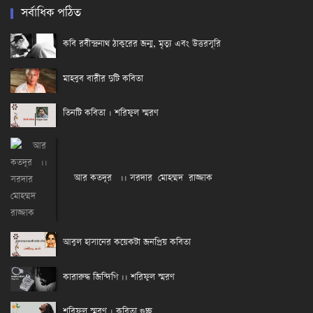
সর্বাধিক পঠিত
কবি রবীন্দ্রনাথ ঠাকুরের জন্ম, মৃত্যু এবং উত্তরসূরি
মাহবুব বারীর দুটি কবিতা
তিনটি কবিতা । শরিফুল স্মরণ
আর কতদূর ।। সরদার মোহম্মদ রাজ্জাক
আবুল হাসানের কয়েকটা জনপ্রিয় কবিতা
কারারুদ্ধ জিন্দিগি ।। শরিফুল স্মরণ
শরিফুল স্মরণ । কবিতা গুচ্ছ