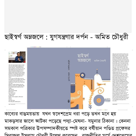
ছাইস্বর্ণ অম্লজলে : যুগযন্ত্রণার দর্পন - অমিত চৌধুরী
কাব্যের বাঙময়তায় যখন স্বদেশপ্রেম ধরা পড়ে তখন মনে হয়
মাকড়সার জালে আটকা পড়েছে পদ্মা-মেঘনা- যমুনার ঠিকানা । কেননা
সমকাল পত্রিকার উপসম্পাদকীয়তে স্পষ্ট করে বর্ষীয়ান পণ্ডিত প্রফেসর
সিরাজুল ইসলাম চৌধুরী উল্লেখ করেছেন , রাজনীতির মর্মে দেশপ্রেমের