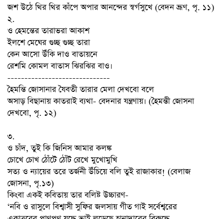
জশ উঠে থির থির কাঁপে অপার আনন্দের স্বর্গসুখে (বেদন ভ্রূণ, পৃ. ১১)
২.
ও হেমন্তের তারাভরা আকাশ
ইলশে মেঘের গুচ্ছ গুচ্ছ তারা
কেন আসো উঁকি দাও বাতায়নে
রেশমি কোমল বাতাস ঝিরঝির বাও।
------------------------------
হৈমন্তি জোসানার যৈবতী তারার মেলা দেখবো বলে
অসাড় বিছানায় কাতরাই ব্যথা- বেদনার যন্ত্রণায়। (হৈমন্তী জোসনা
দেখবো, পৃ. ১২)
৩.
ও চাঁদ, তুই কি জিনিস আমার কলঙ্ক
চোখে চোখ ঠোঁটে ঠোঁট রেখে মুখোমুখি
সত্য ও ন্যায়ের তরে তর্জনী উঁচিয়ে বলি তুই রাজাকার! (বেলাজ
জোসনা, পৃ.১৩)
কিংবা একই কবিতায় তার বলিষ্ট উচ্চারণ-
‘নবি ও রাসুলে বিশ্বাসী সুফির জলসায় গীত গাই সর্বেশ্বরের
একাত্তরের প্রাণপণ যুদ্ধে ভাই লড়েছে হানাদারের বিরুদ্ধে,