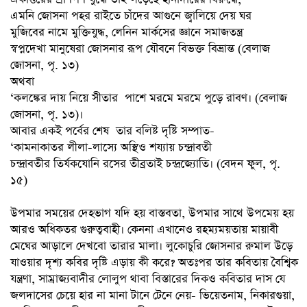
এমনি জোসনা পহর রাইতে চাঁদের আগুনে জ্বালিয়ে দেয় ঘর
মুজিবের নামে মুক্তিযুদ্ধ, লেনিন মার্কসের জ্ঞানে সমাজতন্ত্র
স্বপ্নদেখা মানুষেরা জোসনার রূপ যৌবনে বিভক্ত বিভ্রান্ত (বেলাজ
জোসনা, পৃ. ১৩)
অথবা
‘কলঙ্কের দায় নিয়ে সীতার পাশে মরমে মরমে পুড়ে রাবণ। (বেলাজ
জোসনা, পৃ. ১৩)।
আবার একই পর্বের শেষ তার বলিষ্ট দৃষ্টি সম্পাত-
‘কামনাকাতর লীলা-লাস্যে অস্থিও শয্যায় চন্দ্রাবতী
চন্দ্রাবতীর তির্যকযোনি রসের তীব্রতাই চন্দ্রজ্যোতি। (বেদন ফুল, পৃ.
১৫)
উপমার সময়ের দেহভাগ যদি হয় বাস্তবতা, উপমার সাথে উপমেয় হয়
আরও অধিকতর গুরুত্ববাহী। কেননা এখানেও রহম্যময়তায় মায়াবী
মেঘের আড়ালে দেখবো তারার মালা। লুকোচুরি জোসনার রুমাল উড়ে
যাওয়ার দৃশ্য কবির দৃষ্টি এড়ায় কী করে? অতঃপর তার কবিতায় বৈশ্বিক
যন্ত্রণা, সাম্রাজ্যবাদীর লোলুপ থাবা বিস্তারের দিকও কবিতার দাস যে
জলদাসের চেয়ে হার না মানা টানে টেনে নেয়- ভিয়েতনাম, নিকারগুয়া,