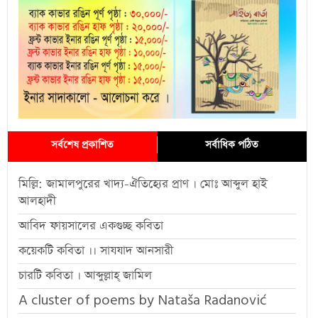
সর্বশেষ প্রকাশিত
সর্বাধিক পঠিত
মিল্লি: জামালপুরের খাদ্য-ঐতিহ্যের প্রাণ । মোঃ আব্দুল হাই
আলহাদী
আবিদ ফায়সালের একগুচ্ছ কবিতা
কয়েকটি কবিতা ।। সাযযাদ আনসারী
চারটি কবিতা । আব্দুল্লাহ্ জামিল
A cluster of poems by Nataša Radanović