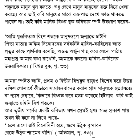
শকুনকে মানুষ খুন করতে। শুধু দেখে মানুষ মানুষের রক্ত নিয়ে খেলা
করছে। আর তাই কবি মানুষের মাঝে রক্তপাত দেখে ক্ষান্ত থাকতে
পারেন না। তাই কবি মানিক যিশুর বুক কবিতায় স্পষ্ট উচ্চারণ করেন-
‘আমি যুদ্ধবিধ্বস্ত বিংশ শতকে মানুষরূপে জন্মাতে চাইনি
পিতা মাতার অন্তিম বিনোদনের সর্বকনিষ্ট হাবিল-কাবিলের জাত
প্রভুর কাছে প্রার্থনায় বলেছি, অন্তত অর্জুন গাছ করে যেনো পাঠায়
মহাপ্রভু আমার কথা রাখেনি, আমাকে করলো হাবিল-কাবিলের
উত্তরাধিকার। ( যিশুর বুক, পৃ. ৩৩)
আমরা স্পষ্টত জানি, প্রথম ও দ্বিতীয় বিশ্বযুদ্ধ ছাড়াও বিশেষ করে উত্তর
দক্ষিণ গোলার্ধে কীভাবে সাম্রাজ্যবাদের করাল গ্রাস মানুষকে হত্যাযজ্ঞে
বা গ্যাস চেম্বারে, কিভাবে বিধ্বস্ত করে হত্যা করেছে হিটলার। কবি তাই
জন্মাতে চাইনি বিশ শতকে।
আর তৃতীয় পর্বের একটি কবিতায় যখন প্রেমই মুখ্য-সত্য প্রকাশ পায়
তখন কী করে না লিখে পারে-
‘ চলে এসো রাই বিনোদিনী হয়ে, জমে উঠুক বৃন্দাবন
বেজে উঠুক শ্যামের বাঁশি।’ ( অভিমান, পৃ. ৪৩)।