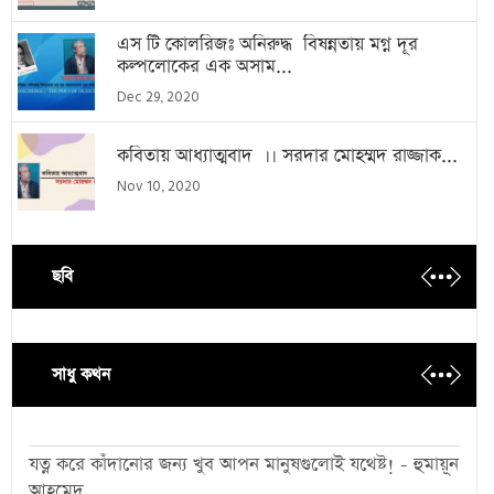
এস টি কোলরিজঃ অনিরুদ্ধ বিষন্নতায় মগ্ন দূর
কল্পলোকের এক অসাম...
Dec 29, 2020
কবিতায় আধ্যাত্মবাদ ।। সরদার মোহম্মদ রাজ্জাক...
Nov 10, 2020
ছবি
সাধু কথন
যত্ন করে কাঁদানোর জন্য খুব আপন মানুষগুলোই যথেষ্ট! - হুমায়ূন
আহমেদ