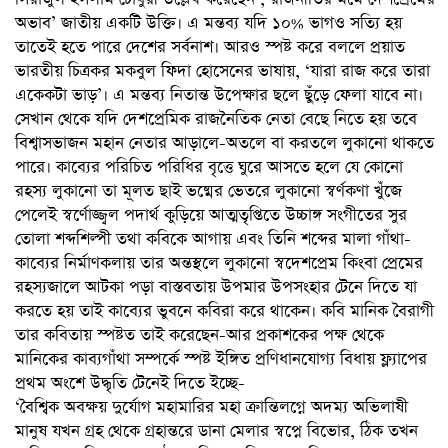
অভাব’ জাতীয় একটি উক্তি। এ মন্তব্য যদি ১০% ভাগও সত্যি হয়
তাতেই হতে পারে দেশের সর্বনাশ। আরও স্পষ্ট করে বললে প্রয়াত
ভারতীয় চিত্রকর মকবুল ফিদা হোসেনের ভাষায়, ‘যারা রাজ করে তারা
একেকটা ভাড়’। এ মন্তব্য নিতান্ত উপেক্ষার ছলে ছুঁড়ে ফেলা যাবে না।
সেখান থেকে যদি দেশপ্রেমিক রাজনৈতিক নেতা বেছে নিতে হয় তবে
বিশ্বাসভাজন মহান নেতার আড়ালে-অতলে বা করতলে লুকানো থাকতে
পারে। কাব্যের পরিচিত পরিধির বৃত্তে ঘুরে আসতে হলে যে কোনো
রহস্য লুকানো তা মূলত ছাই ভষ্মের ভেতরে লুকানো স্বর্ণকণা খুঁজে
পেলেই স্বর্ণোজ্জ্বল পদার্থ কুড়িয়ে আত্মতৃপ্তিতে উচ্চাঙ্গ সংগীতের সুর
তোলা শব্দশিল্পী তথা কবিকে আগায় এবং তিনি শব্দের মালা গাঁথা-
কাব্যের নির্মাণকলায় তার অন্তস্থলে লুকানো স্বদেশপ্রেম কিংবা প্রেমের
রহস্যজালে আটকা পড়া বাস্তবতায় উপমার উপসংহার টেনে দিতে যা
করতে হয় তাই কাব্যের ভুবনে কবিরা করে থাকেন। কবি মানিক বৈরাগী
তার কবিতায় স্পষ্টত তাই করেছেন-আর প্রকাশকের পক্ষ থেকে
মানিকের কাব্যগাঁথা সম্পর্কে স্পষ্ট ইঙ্গিত প্রণিধানযোগ্য বিধায় ফ্ল্যাপের
প্রথম অংশে উদ্ধৃতি টেনেই দিতে ইচ্ছে-
‘বৈশ্বিক অবক্ষয় দুর্যোগ মহামারির মহা ক্রান্তিলগ্নে অদম্য অভিলাষী
মানুষ যখন গ্রহ থেকে গ্রহান্তরে ডানা মেলার স্বপ্নে বিভোর, ঠিক তখন