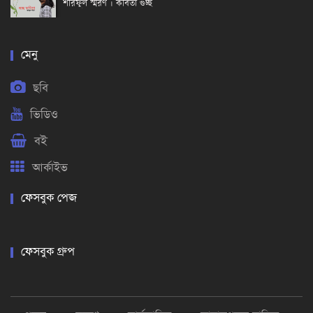
শরিফুল স্মরণ । কবিতা গুচ্ছ
মেনু
ছবি
ভিডিও
বই
আর্কাইভ
ফেসবুক পেজ
ফেসবুক গ্রুপ