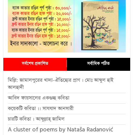
সর্বশেষ প্রকাশিত
সর্বাধিক পঠিত
মিল্লি: জামালপুরের খাদ্য-ঐতিহ্যের প্রাণ । মোঃ আব্দুল হাই
আলহাদী
আবিদ ফায়সালের একগুচ্ছ কবিতা
কয়েকটি কবিতা ।। সাযযাদ আনসারী
চারটি কবিতা । আব্দুল্লাহ্ জামিল
A cluster of poems by Nataša Radanović