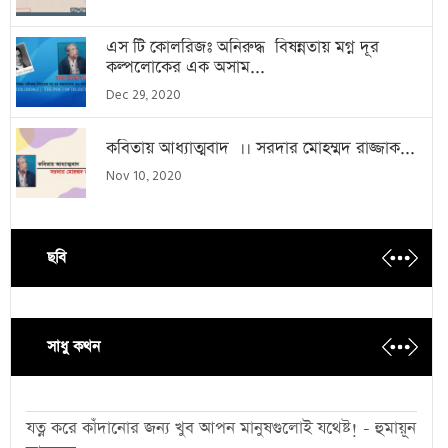
এস টি কোলরিজঃ অনিরুদ্ধ বিষন্নতায় মগ্ন দূর
কল্পলোকের এক অসাম...
Dec 29, 2020
কবিতায় আধ্যাত্মবাদ ।। সরদার মোহম্মদ রাজ্জাক...
Nov 10, 2020
ছবি
সাধু কথন
যত্ন করে কাঁদানোর জন্য খুব আপন মানুষগুলোই যথেষ্ট! - হুমায়ূন