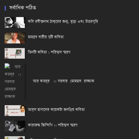
সর্বাধিক পঠিত
কবি রবীন্দ্রনাথ ঠাকুরের জন্ম, মৃত্যু এবং উত্তরসূরি
মাহবুব বারীর দুটি কবিতা
তিনটি কবিতা । শরিফুল স্মরণ
আর কতদূর ।। সরদার মোহম্মদ রাজ্জাক
আবুল হাসানের কয়েকটা জনপ্রিয় কবিতা
কারারুদ্ধ জিন্দিগি ।। শরিফুল স্মরণ