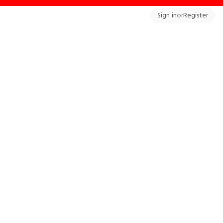
Sign in
or
Register