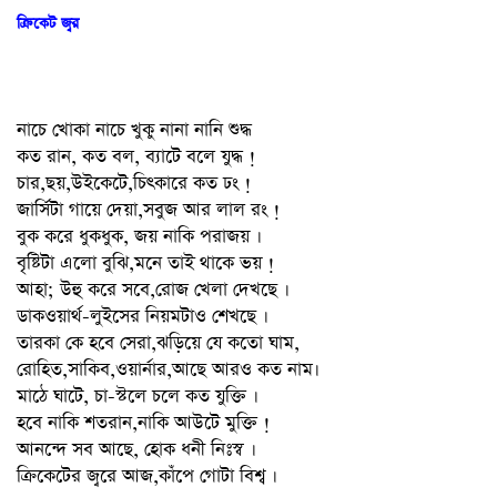
ক্রিকেট জ্বর
নাচে খোকা নাচে খুকু নানা নানি শুদ্ধ
কত রান, কত বল, ব্যাটে বলে যুদ্ধ !
চার,ছয়,উইকেটে,চিৎকারে কত ঢং !
জার্সিটা গায়ে দেয়া,সবুজ আর লাল রং !
বুক করে ধুকধুক, জয় নাকি পরাজয় ।
বৃষ্টিটা এলো বুঝি,মনে তাই থাকে ভয় !
আহা; উহু করে সবে,রোজ খেলা দেখছে ।
ডাকওয়ার্থ-লুইসের নিয়মটাও শেখছে ।
তারকা কে হবে সেরা,ঝড়িয়ে যে কতো ঘাম,
রোহিত,সাকিব,ওয়ার্নার,আছে আরও কত নাম।
মাঠে ঘাটে, চা-স্টলে চলে কত যুক্তি ।
হবে নাকি শতরান,নাকি আউটে মুক্তি !
আনন্দে সব আছে, হোক ধনী নিঃস্ব ।
ক্রিকেটের জ্বরে আজ,কাঁপে গোটা বিশ্ব ।