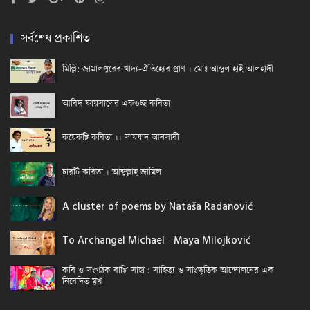
সর্বশেষ প্রকাশিত
মিল্লি: জামালপুরের খাদ্য-ঐতিহ্যের প্রাণ । মোঃ আব্দুল হাই আলহাদী
আবিদ ফায়সালের একগুচ্ছ কবিতা
কয়েকটি কবিতা ।। সাযযাদ আনসারী
চারটি কবিতা । আব্দুল্লাহ্ জামিল
A cluster of poems by Nataša Radanović
To Archangel Michael - Maya Milojković
কবি ও সংগঠক বাপ্পি সাহা : সাহিত্য ও সাংস্কৃতিক আন্দোলনের এক
নিবেদিত মুখ