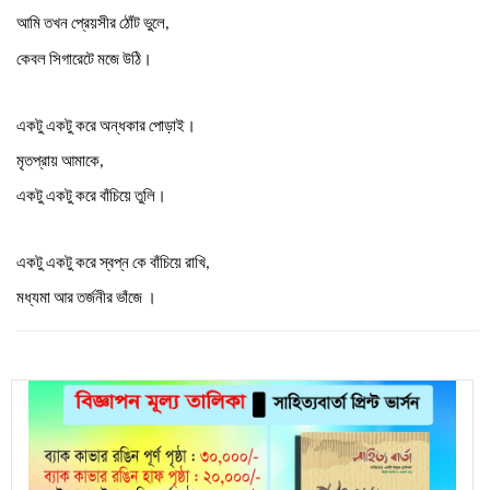
আমি
তখন
প্রেয়সীর
ঠোঁট
ভুলে
,
।
কেবল
সিগারেটে
মজে
উঠি
।
একটু
একটু
করে
অন্ধকার
পোড়াই
মৃতপ্রায়
আমাকে
,
।
একটু
একটু
করে
বাঁচিয়ে
তুলি
একটু
একটু
করে
স্বপ্ন
কে
বাঁচিয়ে
রাখি
,
।
মধ্যমা
আর
তর্জনীর
ভাঁজে