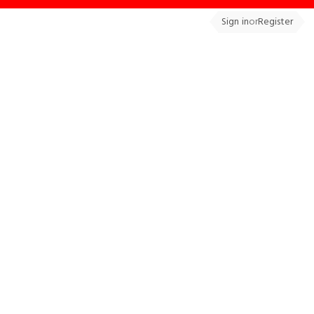
Sign in
or
Register