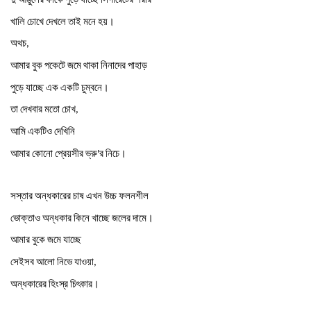
।
খালি
চোখে
দেখলে
তাই
মনে
হয়
অথচ
,
আমার
বুক
পকেটে
জমে
থাকা
নিনাদের
পাহাড়
।
পুড়ে
যাচ্ছে
এক
একটি
চুম্বনে
তা
দেখবার
মতো
চোখ
,
আমি
একটিও
দেখিনি
।
আমার
কোনো
প্রেয়সীর
ভ্রু
র
নিচে
'
সস্তার
অন্ধকারের
চাষ
এখন
উচ্চ
ফলনশীল
।
ভোক্তাও
অন্ধকার
কিনে
খাচ্ছে
জলের
দামে
আমার
বুকে
জমে
যাচ্ছে
সেইসব
আলো
নিভে
যাওয়া
,
।
অন্ধকারের
হিংস্র
চিৎকার