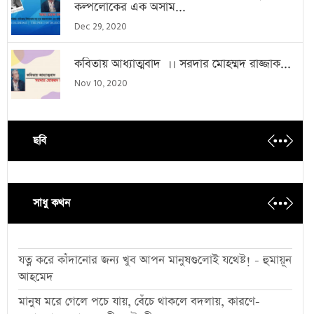
কল্পলোকের এক অসাম...
Dec 29, 2020
কবিতায় আধ্যাত্মবাদ ।। সরদার মোহম্মদ রাজ্জাক...
Nov 10, 2020
ছবি
সাধু কথন
যত্ন করে কাঁদানোর জন্য খুব আপন মানুষগুলোই যথেষ্ট! - হুমায়ূন
আহমেদ
মানুষ মরে গেলে পচে যায়, বেঁচে থাকলে বদলায়, কারণে-