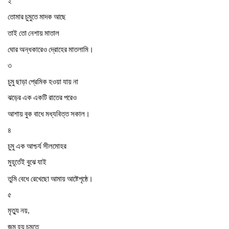
২
তোমার
চুমুতে
মাদক
আছে
তাই
তো
নেশায়
মাতাল
।
ঘোর
অন্ধকারেও
দ্রোহের
মাতলামি
৩
চুমু
ছাড়া
প্রেমিক
হওয়া
যায়
না
ঝড়ের
এক
একটি
রাতের
পরেও
।
আশায়
বুক
বাধে
মধ্যবিত্ত
সকাল
৪
চুমু
এক
আশ্চর্য
সীলমোহর
মুহূর্তেই
বুঝে
যাই
।
তুমি
বেধে
রেখেছো
আমায়
আষ্টেপৃষ্ঠে
৫
মৃত্যু
নয়
,
জন্ম
হয়
চুমুতে