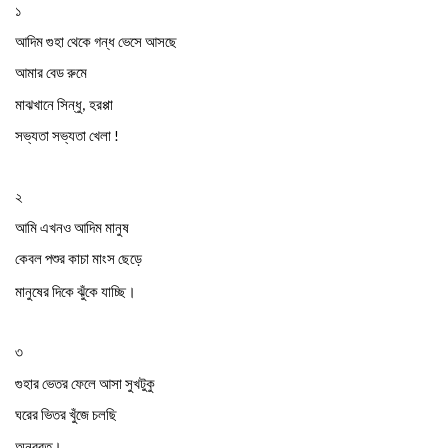
১
আদিম
গুহা
থেকে
গন্ধ
ভেসে
আসছে
আমার
বেড
রুমে
মাঝখানে
সিন্ধু
হরপ্পা
,
সভ্যতা
সভ্যতা
খেলা
!
২
আমি
এখনও
আদিম
মানুষ
কেবল
পশুর
কাচা
মাংস
ছেড়ে
।
মানুষের
দিকে
ঝুঁকে
যাচ্ছি
৩
গুহার
ভেতর
ফেলে
আসা
সুখটুকু
ঘরের
ভিতর
খুঁজে
চলছি
।
অনবরত