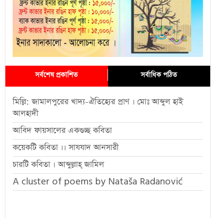
সর্বশেষ প্রকাশিত
সর্বাধিক পঠিত
মিল্লি: জামালপুরের খাদ্য-ঐতিহ্যের প্রাণ । মোঃ আব্দুল হাই
আলহাদী
আবিদ ফায়সালের একগুচ্ছ কবিতা
কয়েকটি কবিতা ।। সাযযাদ আনসারী
চারটি কবিতা । আব্দুল্লাহ্ জামিল
A cluster of poems by Nataša Radanović