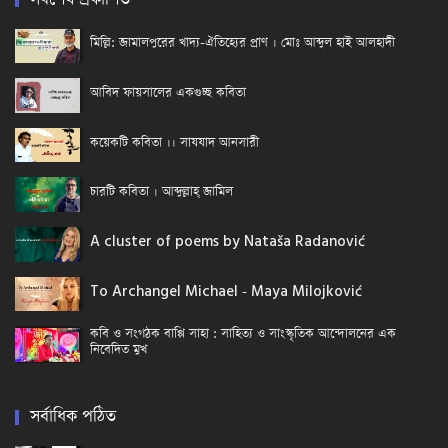
মিল্লি: জামালপুরের খাদ্য-ঐতিহ্যের প্রাণ । মোঃ আব্দুল হাই আলহাদী
আবিদ ফায়সালের একগুচ্ছ কবিতা
কয়েকটি কবিতা ।। সাযযাদ আনসারী
চারটি কবিতা । আব্দুল্লাহ্ জামিল
A cluster of poems by Nataša Radanović
To Archangel Michael - Maya Milojković
কবি ও সংগঠক বাপ্পি সাহা : সাহিত্য ও সাংস্কৃতিক আন্দোলনের এক
নিবেদিত মুখ
সর্বাধিক পঠিত