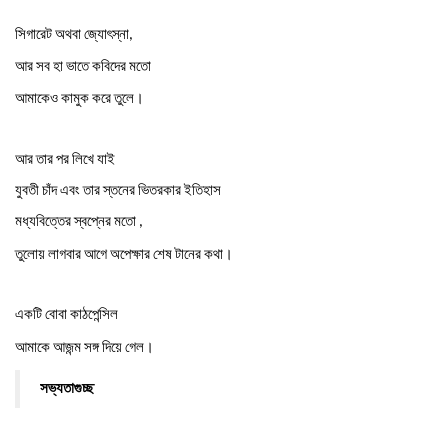
সিগারেট
অথবা
জ্যোৎস্না
,
আর
সব
হা
ভাতে
কবিদের
মতো
।
আমাকেও
কামুক
করে
তুলে
আর
তার
পর
লিখে
যাই
যুবতী
চাঁদ
এবং
তার
স্তনের
ভিতরকার
ইতিহাস
মধ্যবিত্তের
স্বপ্নের
মতো
,
।
তুলোয়
লাগবার
আগে
অপেক্ষার
শেষ
টানের
কথা
একটি
বোবা
কাঠপেন্সিল
।
আমাকে
আজন্ম
সঙ্গ
দিয়ে
গেল
সভ্যতাগুচ্ছ