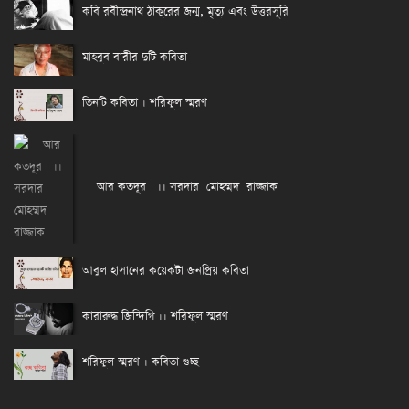
কবি রবীন্দ্রনাথ ঠাকুরের জন্ম, মৃত্যু এবং উত্তরসূরি
মাহবুব বারীর দুটি কবিতা
তিনটি কবিতা । শরিফুল স্মরণ
আর কতদূর ।। সরদার মোহম্মদ রাজ্জাক
আবুল হাসানের কয়েকটা জনপ্রিয় কবিতা
কারারুদ্ধ জিন্দিগি ।। শরিফুল স্মরণ
শরিফুল স্মরণ । কবিতা গুচ্ছ