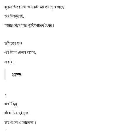
বুকের
ভিতর
এখনও
একটা
আস্ত
সমুদ্র
আছে
তার
উপকূলেই
,
।
আমার
প্রেম
আর
প্রতিশোধের
টংঘর
তুমি
চলে
যাও
এই
টংঘর
কেবল
আমার
,
।
একার
চুমুগুচ্ছ
১
একটি
চুমু
এঁকে
দিয়েছো
বুকে
।
তারপর
সব
এলোমেলো