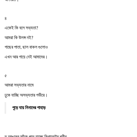
৪
একেই
কি
বলে
সভ্যতা
?
আমরা
কি
উলঙ্গ
নই
?
গাছের
পাতা
ছাল
বাকল
গুলোও
,
।
এখন
আর
গায়ে
নেই
আমাদের
৫
আমরা
সভ্যতার
নামে
।
ঢুকে
যাচ্ছি
অসভ্যতার
গভীরে
পুড়ে
যায়
নিনাদের
পাহাড়
দু
আঙুলের
ফাঁকে
পুড়ে
যাচ্ছে
সিগারেটের
শরীর