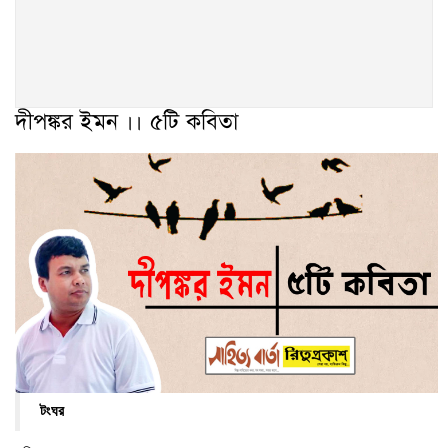
দীপঙ্কর ইমন ।। ৫টি কবিতা
টংঘর