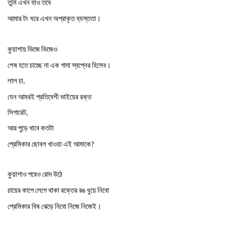
তুমি
এখন
যাও
তবে
।
আমার
টং
ঘরে
এখন
অপ্রাকৃত
ব্যস্ততা
কুয়াশায়
ভিজে
ভিজেও
।
শেষ
হতে
চাচ্ছে
না
এক
গাদা
স্বপ্নের
হিসেব
লাল
চা
,
যেন
আমরই
প্রতিবেশী
ভাইয়ের
রক্ত
সিগারেট
,
আর
পুড়ে
খাবে
কতটা
প্রেমিকার
ছোবল
খাওয়া
এই
আমাকে
?
কুয়াশাও
পরেও
রোদ
উঠে
চায়ের
কাপে
লেগে
থাকা
রক্তের
রঙ
ধুয়ে
নিবো
।
প্রেমিকার
বিষ
ঝেড়ে
নিবো
নিজে
নিজেই