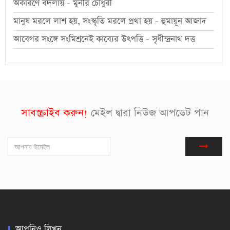
অকারণে বদলায় - মুনীর চৌধুরী
মানুষ মরলে লাশ হয়, সংস্কৃতি মরলে প্রথা হয় - হুমায়ূন আজাদ
আবেগর সংঙ্গে সংমিশ্রনেই কাব্যের উৎপত্তি - সৃধীন্দ্রনাথ দত্ত
সাবস্ক্রাইব করুন!
মেইল দ্বারা নিউজ আপডেট পান
আপনিও লিখুন