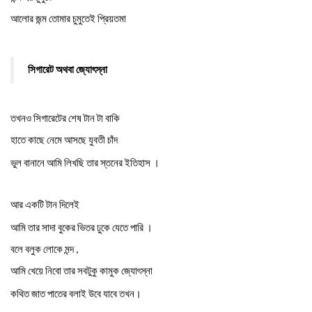
আলোর
জন্ম
তোমার
চুমুতেই
প্রিয়তমা
সিগারেট
অথবা
জ্যোৎস্না
তখনও
সিগারেটের
শেষ
টান
টা
বাকি
হাতে
কাছে
নেমে
আসছে
যুবতী
চাঁদ
।
ভুল
বানানে
আমি
লিখছি
তার
স্তনের
ইতিহাস
আর
একটি
টান
দিলেই
।
আমি
তার
সাদা
বুকের
ভিতর
ঢুকে
যেতে
পারি
বলে
বলুক
লোকে
মন্দ
,
আমি
খেয়ে
নিবো
তার
সবটুকু
কামুক
জ্যোৎস্না
।
কথিত
জাত
পাতের
বলাই
উবে
যাবে
তখন