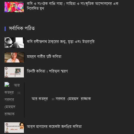
কবি ও সংগঠক বাপ্পি সাহা : সাহিত্য ও সাংস্কৃতিক আন্দোলনের এক
নিবেদিত মুখ
সর্বাধিক পঠিত
কবি রবীন্দ্রনাথ ঠাকুরের জন্ম, মৃত্যু এবং উত্তরসূরি
মাহবুব বারীর দুটি কবিতা
তিনটি কবিতা । শরিফুল স্মরণ
আর কতদূর ।। সরদার মোহম্মদ রাজ্জাক
আবুল হাসানের কয়েকটা জনপ্রিয় কবিতা