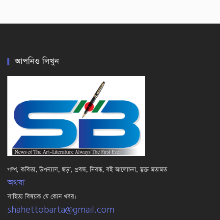
আপনিও লিখুন
গল্প, কবিতা, উপন্যাস, ছড়া, প্রবন্ধ, নিবন্ধ, বই আলোচনা, মুক্ত মতামত
অথবা
সাহিত্য বিষয়ক যে কোন খবর।
shahettobarta@gmail.com