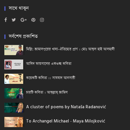
সাথে থাকুন
সর্বশেষ প্রকাশিত
মিল্লি: জামালপুরের খাদ্য-ঐতিহ্যের প্রাণ । মোঃ আব্দুল হাই আলহাদী
আবিদ ফায়সালের একগুচ্ছ কবিতা
কয়েকটি কবিতা ।। সাযযাদ আনসারী
চারটি কবিতা । আব্দুল্লাহ্ জামিল
A cluster of poems by Nataša Radanović
To Archangel Michael - Maya Milojković