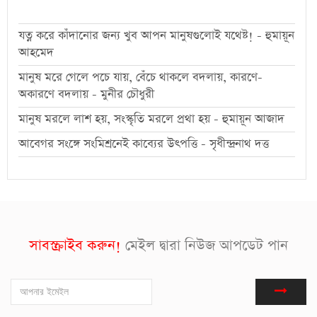
যত্ন করে কাঁদানোর জন্য খুব আপন মানুষগুলোই যথেষ্ট! - হুমায়ূন
আহমেদ
মানুষ মরে গেলে পচে যায়, বেঁচে থাকলে বদলায়, কারণে-
অকারণে বদলায় - মুনীর চৌধুরী
মানুষ মরলে লাশ হয়, সংস্কৃতি মরলে প্রথা হয় - হুমায়ূন আজাদ
আবেগর সংঙ্গে সংমিশ্রনেই কাব্যের উৎপত্তি - সৃধীন্দ্রনাথ দত্ত
সাবস্ক্রাইব করুন!
মেইল দ্বারা নিউজ আপডেট পান