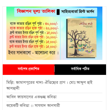
সর্বশেষ প্রকাশিত
সর্বাধিক পঠিত
মিল্লি: জামালপুরের খাদ্য-ঐতিহ্যের প্রাণ । মোঃ আব্দুল হাই
আলহাদী
আবিদ ফায়সালের একগুচ্ছ কবিতা
কয়েকটি কবিতা ।। সাযযাদ আনসারী