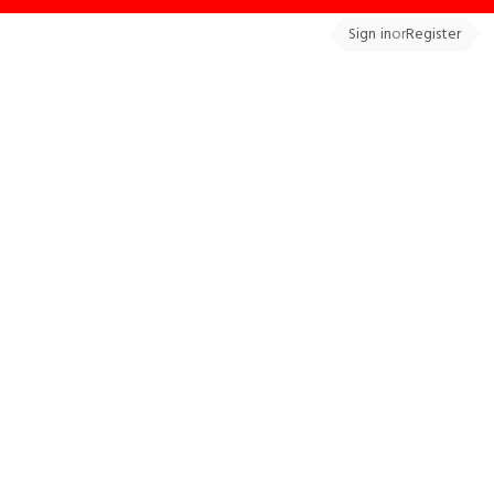
Sign in
or
Register