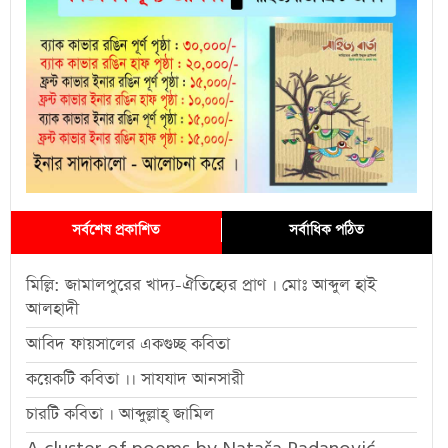
সর্বশেষ প্রকাশিত
সর্বাধিক পঠিত
মিল্লি: জামালপুরের খাদ্য-ঐতিহ্যের প্রাণ । মোঃ আব্দুল হাই
আলহাদী
আবিদ ফায়সালের একগুচ্ছ কবিতা
কয়েকটি কবিতা ।। সাযযাদ আনসারী
চারটি কবিতা । আব্দুল্লাহ্ জামিল