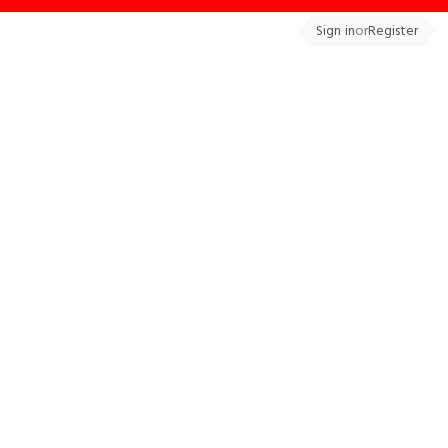
Sign in
or
Register