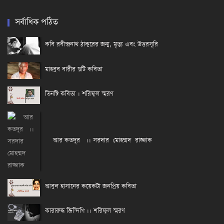
সর্বাধিক পঠিত
কবি রবীন্দ্রনাথ ঠাকুরের জন্ম, মৃত্যু এবং উত্তরসূরি
মাহবুব বারীর দুটি কবিতা
তিনটি কবিতা । শরিফুল স্মরণ
আর কতদূর ।। সরদার মোহম্মদ রাজ্জাক
আবুল হাসানের কয়েকটা জনপ্রিয় কবিতা
কারারুদ্ধ জিন্দিগি ।। শরিফুল স্মরণ