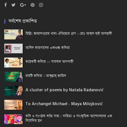
সর্বশেষ প্রকাশিত
মিল্লি: জামালপুরের খাদ্য-ঐতিহ্যের প্রাণ । মোঃ আব্দুল হাই আলহাদী
আবিদ ফায়সালের একগুচ্ছ কবিতা
কয়েকটি কবিতা ।। সাযযাদ আনসারী
চারটি কবিতা । আব্দুল্লাহ্ জামিল
A cluster of poems by Nataša Radanović
To Archangel Michael - Maya Milojković
কবি ও সংগঠক বাপ্পি সাহা : সাহিত্য ও সাংস্কৃতিক আন্দোলনের এক
নিবেদিত মুখ