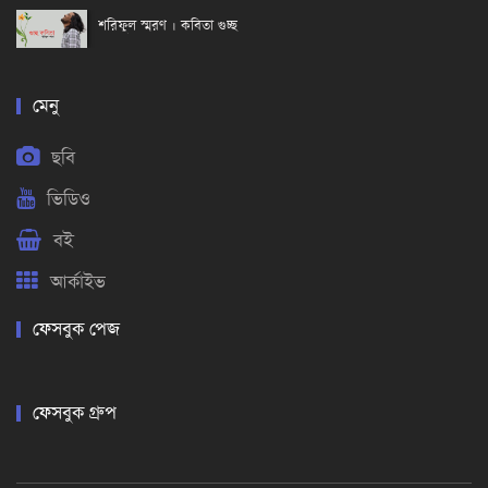
শরিফুল স্মরণ । কবিতা গুচ্ছ
মেনু
ছবি
ভিডিও
বই
আর্কাইভ
ফেসবুক পেজ
ফেসবুক গ্রুপ