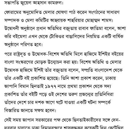
সভাপতি জুয়েল আহসান কামরুল।
ফোরামের অনুমোদিত মেলার ঘোষণা পাঠ করেন সংগঠনের সাধারণ
সম্পাদক ও মেলা কমিটির আহ্বায়ক শাহরিয়ার মোহাম্মদ শামস।
উদ্বোধনী অনুষ্ঠানে প্রধান অতিথির বক্তৃতায় রাবাব ফাতিমা বলেন, আশা
করি বইমেলা এখন থেকে টোকিওর বাঙালিদের নিয়মিত একটি বার্ষিক
অনুষ্ঠানে পরিণত হবে।
পরে রাষ্ট্রদূত ও উদ্বোধক-বিশেষ অতিথি মিলে হাজিমে ইশিইর বইয়ের
বাংলা সংস্করণের মোড়ক উন্মোচন করা হয়। বিশেষ অতিথি ও মেলার
উদ্বোধক হাজিমে ইশিই তাঁর বক্তৃতায় বলেন, সম্প্রতি বাংলাদেশ থেকে
তাঁর একটি বই প্রকাশিত হয়েছে। তিনি আশা প্রকাশ করেন, ঢাকায়
জাপানি বিমান ছিনতাই ১৯৭৭ নামে প্রথমা প্রকাশন থেকে সদ্য
প্রকাশিত তাঁর বইটি পড়ে ওই দেশের তরুণ প্রজন্মের প্রতিনিধিরা
তাঁদের দেশে চার দশক আগে ঘটে যাওয়া একটি ঘটনা সম্পর্কে
বিস্তারিত জানতে সক্ষম হবেন।
সেই সময় জাপান সরকারের পক্ষ থেকে ছিনতাইকারীদের সঙ্গে দেন-
দরবার চালাতে ঢাকা বিমানবন্দরে শ্বাসরুদ্ধকর কয়েকটি দিন কেটেছিল