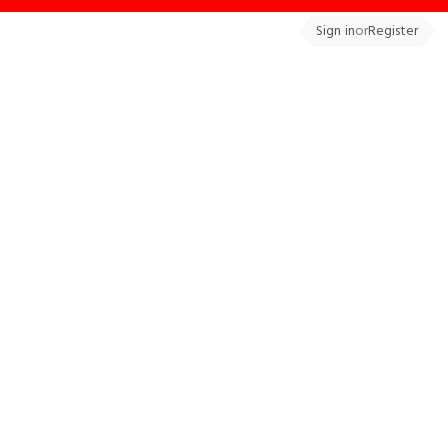
Sign in
or
Register