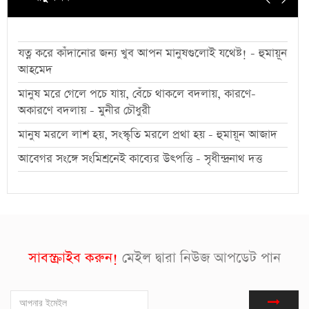
যত্ন করে কাঁদানোর জন্য খুব আপন মানুষগুলোই যথেষ্ট! - হুমায়ূন
আহমেদ
মানুষ মরে গেলে পচে যায়, বেঁচে থাকলে বদলায়, কারণে-
অকারণে বদলায় - মুনীর চৌধুরী
মানুষ মরলে লাশ হয়, সংস্কৃতি মরলে প্রথা হয় - হুমায়ূন আজাদ
আবেগর সংঙ্গে সংমিশ্রনেই কাব্যের উৎপত্তি - সৃধীন্দ্রনাথ দত্ত
সাবস্ক্রাইব করুন!
মেইল দ্বারা নিউজ আপডেট পান