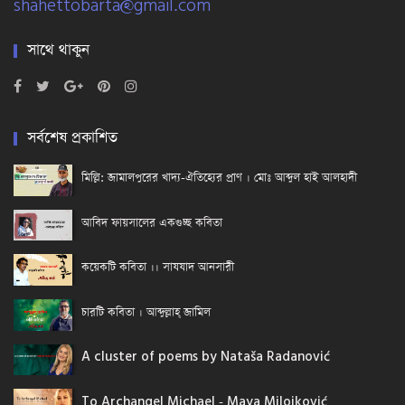
shahettobarta@gmail.com
সাথে থাকুন
সর্বশেষ প্রকাশিত
মিল্লি: জামালপুরের খাদ্য-ঐতিহ্যের প্রাণ । মোঃ আব্দুল হাই আলহাদী
আবিদ ফায়সালের একগুচ্ছ কবিতা
কয়েকটি কবিতা ।। সাযযাদ আনসারী
চারটি কবিতা । আব্দুল্লাহ্ জামিল
A cluster of poems by Nataša Radanović
To Archangel Michael - Maya Milojković