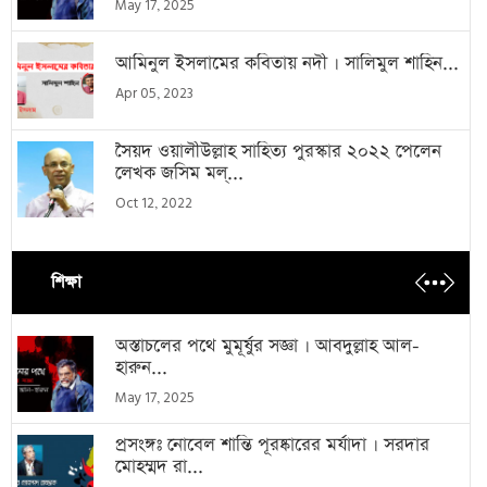
May 17, 2025
আমিনুল ইসলামের কবিতায় নদী । সালিমুল শাহিন...
Apr 05, 2023
সৈয়দ ওয়ালীউল্লাহ সাহিত্য পুরস্কার ২০২২ পেলেন
লেখক জসিম মল্...
Oct 12, 2022
শিক্ষা
অস্তাচলের পথে মুমূর্ষুর সজ্ঞা । আবদুল্লাহ আল-
হারুন...
May 17, 2025
প্রসংঙ্গঃ নোবেল শান্তি পূরষ্কারের মর্যাদা । সরদার
মোহম্মদ রা...