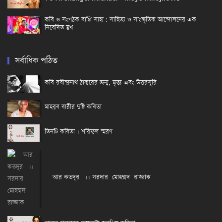
কবি ও সংগঠক বাপ্পি সাহা : সাহিত্য ও সাংস্কৃতিক আন্দোলনের এক
নিবেদিত মুখ
সর্বাধিক পঠিত
কবি রবীন্দ্রনাথ ঠাকুরের জন্ম, মৃত্যু এবং উত্তরসূরি
মাহবুব বারীর দুটি কবিতা
তিনটি কবিতা । শরিফুল স্মরণ
আর কতদূর ।। সরদার মোহম্মদ রাজ্জাক