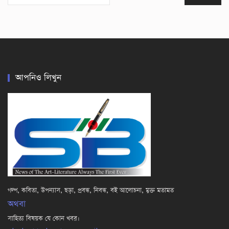
আপনিও লিখুন
গল্প, কবিতা, উপন্যাস, ছড়া, প্রবন্ধ, নিবন্ধ, বই আলোচনা, মুক্ত মতামত
অথবা
সাহিত্য বিষয়ক যে কোন খবর।