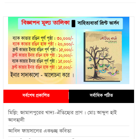
সর্বশেষ প্রকাশিত
সর্বাধিক পঠিত
মিল্লি: জামালপুরের খাদ্য-ঐতিহ্যের প্রাণ । মোঃ আব্দুল হাই
আলহাদী
আবিদ ফায়সালের একগুচ্ছ কবিতা