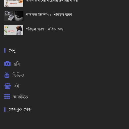
আবুল হাসানের কয়েকটা জনপ্রিয় কবিতা
কারারুদ্ধ জিন্দিগি ।। শরিফুল স্মরণ
শরিফুল স্মরণ । কবিতা গুচ্ছ
মেনু
ছবি
ভিডিও
বই
আর্কাইভ
ফেসবুক পেজ