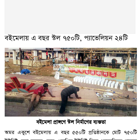
বইমেলায় এ বছর স্টল ৭৫০টি, প্যাভেলিয়ন ২৪টি
বইমেলা প্রাঙ্গণে স্টল নির্মাণের ব্যস্ততা
অমর একুশে বইমেলায় এ বছর ৫৫০টি প্রতিষ্ঠানকে মোট ৭৫০টি