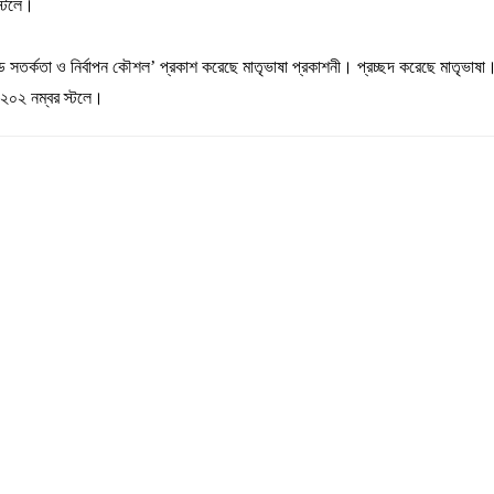
স্টলে।
ড
সতর্কতা
ও
নির্বাপন
কৌশল
’
প্রকাশ
করেছে
মাতৃভাষা
প্রকাশনী।
প্রচ্ছদ
করেছে
মাতৃভাষা
২০২
নম্বর
স্টলে।