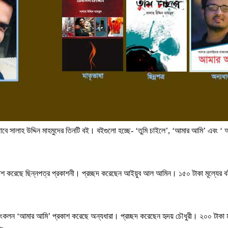
াবে
সালাহ
উদ্দিন
মাহমুদের
তিনটি
বই।
বইগুলো
হচ্ছে
- ‘
তুমি
চাইলে
’, ‘
আমার
আমি
’
এবং
‘
অ
াশ
করেছে
ছিন্নপত্র
প্রকাশনী।
প্রচ্ছদ
করেছেন
আইয়ুব
আল
আমিন।
১৫০
টাকা
মূল্যের
ব
ংকলন
‘
আমার
আমি
’
প্রকাশ
করেছে
অন্যধারা।
প্রচ্ছদ
করেছেন
হৃদয়
চৌধুরী।
২০০
টাকা