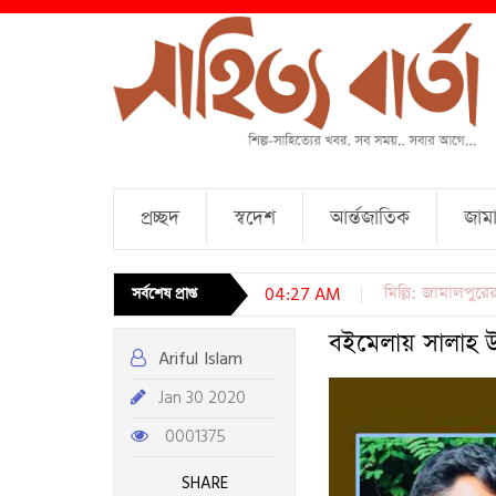
প্রচ্ছদ
স্বদেশ
আর্ন্তজাতিক
জামা
চারটি কবিতা । আব্দ
সর্বশেষ প্রাপ্ত
04:27 AM
বইমেলায় সালাহ উদ
Ariful Islam
Jan 30 2020
0001375
SHARE