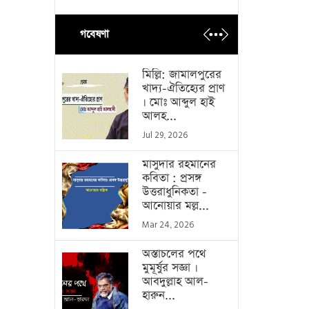
গবেষণা
মিল্লি: জামালপুরের
খাদ্য-ঐতিহ্যের প্রাণ
। মোঃ আব্দুল হাই
আলহ...
Jul 29, 2026
মাসুদার রহমানের
কবিতা : প্রসঙ্গ
উত্তরাধুনিকতা -
আনোয়ার মল্ল...
Mar 24, 2026
অস্তাচলের পথে
মুমূর্ষুর সজ্ঞা ।
আবদুল্লাহ আল-
হারুন...