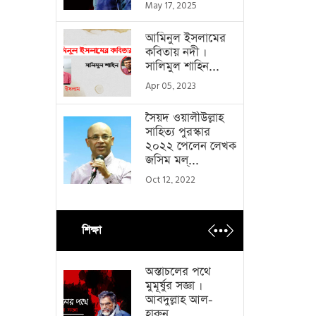
May 17, 2025
আমিনুল ইসলামের
কবিতায় নদী ।
সালিমুল শাহিন...
Apr 05, 2023
সৈয়দ ওয়ালীউল্লাহ
সাহিত্য পুরস্কার
২০২২ পেলেন লেখক
জসিম মল্...
Oct 12, 2022
শিক্ষা
অস্তাচলের পথে
মুমূর্ষুর সজ্ঞা ।
আবদুল্লাহ আল-
হারুন...