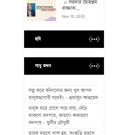
।। সরদার মোহম্মদ
রাজ্জাক...
Nov 10, 2020
ছবি
সাধু কথন
যত্ন করে কাঁদানোর জন্য খুব আপন
মানুষগুলোই যথেষ্ট! - হুমায়ূন আহমেদ
মানুষ মরে গেলে পচে যায়, বেঁচে
থাকলে বদলায়, কারণে-অকারণে
বদলায় - মুনীর চৌধুরী
মানুষ মরলে লাশ হয়, সংস্কৃতি মরলে