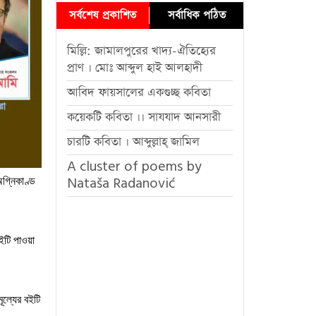
সর্বশেষ প্রকাশিত
সর্বাধিক পঠিত
মিল্লি: জামালপুরের খাদ্য-ঐতিহ্যের
প্রাণ । মোঃ আব্দুল হাই আলহাদী
আবিদ ফায়সালের একগুচ্ছ কবিতা
কয়েকটি কবিতা ।। সাযযাদ আনসারী
চারটি কবিতা । আব্দুল্লাহ্ জামিল
A cluster of poems by
গ্নিকাণ্ড
Nataša Radanović
ইটি
পাওয়া
মূল্যের
বইটি